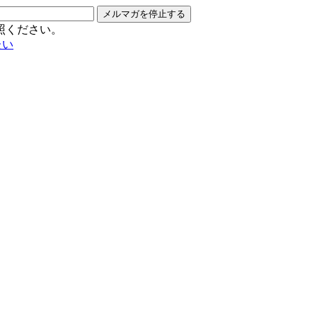
メルマガを停止する
照ください。
たい