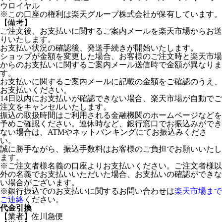
ウロイヤル
※この口座の権利は楽天グループ株式会社が保有しています。
【備考】
ご注文後、お支払いに関するご案内メールを楽天市場からお送
りいたします。
お支払い状況の確認後、発送手続きが開始いたします。
ショップが金額を変更した場合、お客様のご注文時と楽天市場
からのお支払いに関するご案内メール送信時で金額が異なりま
す。
お支払いに関するご案内メールに記載の金額をご確認のうえ、
お支払いください。
14日以内にお支払いが確認できない場合、楽天市場が自動でご
注文をキャンセルいたします。
振込の取扱時間はご利用される金融機関のホームページなどを
予めご確認ください。連休時など、銀行窓口でお振込みができ
ない場合は、ATMやネットバンキングにてお振込みくださ
い。
誠に勝手ながら、振込手数料はお客様のご負担でお願いいたし
ます。
※ご注文者様名義の口座よりお支払いください。ご注文者様以
外の名義でお支払いいただいた場合、お支払いの確認ができな
い場合がございます。
※銀行振込でのお支払いに関するお問い合わせは
楽天市場まで
ご連絡
ください。
代金引換
【業者】佐川急便