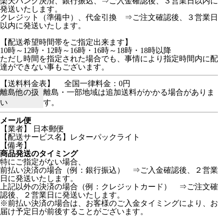
楽天バンク決済、銀行振込、⇒ご入金確認後、３営業日以内に
発送いたします。
クレジット（準備中）、代金引換 ⇒ご注文確認後、３営業日
以内に発送いたします。
【配送希望時間帯をご指定出来ます】
10時～12時・12時～16時・16時～18時・18時以降
ただし時間を指定された場合でも、事情により指定時間内に配
達ができない事もございます。
【送料料金表】
全国一律料金：0円
離島他の扱
離島・一部地域は追加送料がかかる場合がありま
い
す。
メール便
【業者】 日本郵便
【配送サービス名】レターパックライト
【備考】
商品発送のタイミング
特にご指定がない場合、
前払い決済の場合（例：銀行振込） ⇒ご入金確認後、２営業
日に発送いたします。
上記以外の決済の場合（例：クレジットカード） ⇒ご注文確
認後、２営業日に発送いたします。
※前払い決済の場合は、お客様のご入金タイミングにより、お
届け予定日が前後することがございます。