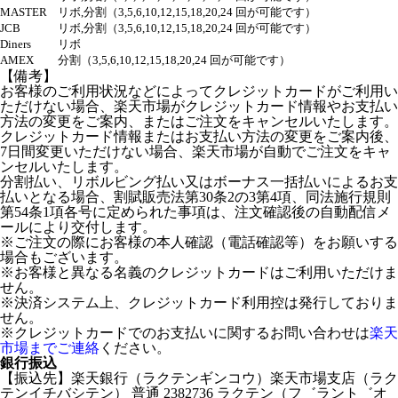
MASTER
リボ,分割（3,5,6,10,12,15,18,20,24 回が可能です）
JCB
リボ,分割（3,5,6,10,12,15,18,20,24 回が可能です）
Diners
リボ
AMEX
分割（3,5,6,10,12,15,18,20,24 回が可能です）
【備考】
お客様のご利用状況などによってクレジットカードがご利用い
ただけない場合、楽天市場がクレジットカード情報やお支払い
方法の変更をご案内、またはご注文をキャンセルいたします。
クレジットカード情報またはお支払い方法の変更をご案内後、
7日間変更いただけない場合、楽天市場が自動でご注文をキャ
ンセルいたします。
分割払い、リボルビング払い又はボーナス一括払いによるお支
払いとなる場合、割賦販売法第30条2の3第4項、同法施行規則
第54条1項各号に定められた事項は、注文確認後の自動配信メ
ールにより交付します。
※ご注文の際にお客様の本人確認（電話確認等）をお願いする
場合もございます。
※お客様と異なる名義のクレジットカードはご利用いただけま
せん。
※決済システム上、クレジットカード利用控は発行しておりま
せん。
※クレジットカードでのお支払いに関するお問い合わせは
楽天
市場までご連絡
ください。
銀行振込
【振込先】楽天銀行（ラクテンギンコウ）楽天市場支店（ラク
テンイチバシテン） 普通 2382736 ラクテン（フ゛ラント゛オ