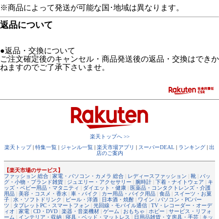
※商品によって発送が可能な国･地域は異なります。
返品について
●返品・交換について
ご注文確定後のキャンセル・商品発送後の返品・交換はできか
ねますのでご了承下さいませ。
楽天トップへ >>
楽天トップ
|
特集一覧
|
ジャンル一覧
|
楽天市場アプリ
|
スーパーDEAL
|
ランキング
|
出
店のご案内
【楽天市場のサービス】
ファッション 総合
|
家電・パソコン・カメラ 総合
|
レディースファッション
|
靴
|
バッ
グ・小物・ブランド雑貨
|
ジュエリー・アクセサリー
|
腕時計
|
下着・ナイトウェア
|
キ
ッズ・ベビー用品・マタニティ
|
ダイエット・健康
|
医薬品・コンタクトレンズ・介護
用品
|
美容・コスメ・香水
|
車・バイク
|
カー用品・バイク用品
|
食品
|
スイーツ・お菓
子
|
水・ソフトドリンク
|
ビール・洋酒
|
日本酒・焼酎
|
ワイン
|
パソコン・PCパー
ツ
|
タブレットPC・スマートフォン
|
光回線・モバイル通信
|
TV・レコーダー・オーデ
ィオ
|
家電
|
CD・DVD
|
楽器・音楽機材
|
ゲーム
|
おもちゃ
|
ホビー
|
サービス・リフォ
ーム
|
インテリア・収納
|
寝具・ベッド・マットレス
|
日用品雑貨・文房具・手芸
|
キッ