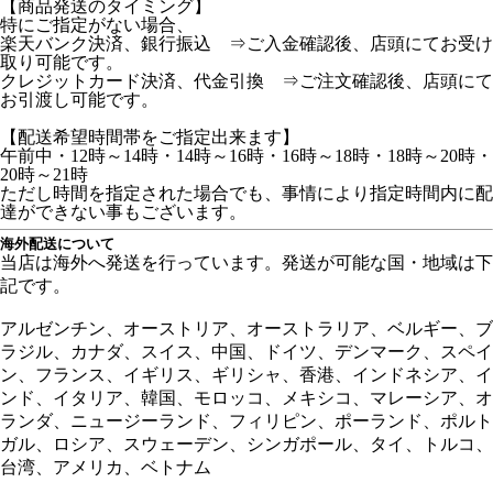
【商品発送のタイミング】
特にご指定がない場合、
楽天バンク決済、銀行振込 ⇒ご入金確認後、店頭にてお受け
取り可能です。
クレジットカード決済、代金引換 ⇒ご注文確認後、店頭にて
お引渡し可能です。
【配送希望時間帯をご指定出来ます】
午前中・12時～14時・14時～16時・16時～18時・18時～20時・
20時～21時
ただし時間を指定された場合でも、事情により指定時間内に配
達ができない事もございます。
海外配送について
当店は海外へ発送を行っています。発送が可能な国・地域は下
記です。
アルゼンチン、オーストリア、オーストラリア、ベルギー、ブ
ラジル、カナダ、スイス、中国、ドイツ、デンマーク、スペイ
ン、フランス、イギリス、ギリシャ、香港、インドネシア、イ
ンド、イタリア、韓国、モロッコ、メキシコ、マレーシア、オ
ランダ、ニュージーランド、フィリピン、ポーランド、ポルト
ガル、ロシア、スウェーデン、シンガポール、タイ、トルコ、
台湾、アメリカ、ベトナム