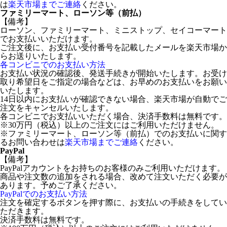
は
楽天市場までご連絡
ください。
ファミリーマート、ローソン等（前払）
【備考】
ローソン、ファミリーマート、ミニストップ、セイコーマート
でお支払いいただけます。
ご注文後に、お支払い受付番号を記載したメールを楽天市場か
らお送りいたします。
各コンビニでのお支払い方法
お支払い状況の確認後、発送手続きが開始いたします。お受け
取り希望日をご指定の場合などは、お早めのお支払いをお願い
いたします。
14日以内にお支払いが確認できない場合、楽天市場が自動でご
注文をキャンセルいたします。
各コンビニでお支払いいただく場合、決済手数料は無料です。
※30万円（税込）以上のご注文にはご利用いただけません。
※ファミリーマート、ローソン等（前払）でのお支払いに関す
るお問い合わせは
楽天市場までご連絡
ください。
PayPal
【備考】
PayPalアカウントをお持ちのお客様のみご利用いただけます。
商品や注文数の追加をされる場合、改めて注文いただく必要が
あります。予めご了承ください。
PayPalでのお支払い方法
注文を確定するボタンを押す際に、お支払いの手続きをしてい
ただきます。
決済手数料は無料です。