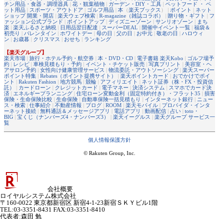
チン用品・食器・調理器具
|
花・観葉植物
|
ガーデン・DIY・工具
|
ペットフード ・ ペ
ット用品
|
スポーツ・アウトドア
|
ゴルフ用品
|
本
（
楽天ブックス
） |
ポイント
|
ネット
ショップ 開業・開店
|
楽天ウェブ検索
|
R-magazine（雑誌コラボ）
|
贈り物・ギフト
|
フ
ァッション公式ブランド
|
ポイントアップ
|
ディズニーゾーン
|
サンリオゾーン
|
まち
楽
|
楽天ふるさと納税
|
日用品翌日配達
|
スーパーDEAL
|
開催中イベント一覧
|
福袋＆
初売り
|
バレンタイン
|
ホワイトデー
|
母の日
|
父の日
|
お中元
|
敬老の日
|
ハロウィ
ン
|
お歳暮
|
クリスマス
|
おせち
|
ランキング
【楽天グループ】
楽天市場
|
旅行・ホテル予約・航空券
|
本・DVD・CD
|
電子書籍 楽天Kobo
|
ゴルフ場予
約
|
レシピ
|
車検見積もり・予約
|
イベント・チケット販売
|
写真プリント
|
美容室・ヘ
アサロン予約
|
女性向け健康管理サービス
|
物流委託・アウトソーシング
|
楽天スーパー
ポイント特集
|
Rebates（ポイント提携サイト）
|
楽天ポイントカード
|
おでかけでポイ
ント
|
Rakuten Fashion
|
地方競馬
|
競輪
|
アフィリエイト
|
ネット証券（株・FX・投資信
託）
|
カードローン
|
クレジットカード
|
電子マネー
|
決済システム
|
スマホでカード決
済
|
エネルギープランニング
|
住宅ローン変動金利（固定特約付き）・フラット35
|
損害
保険・生命保険比較
|
生命保険
|
自動車保険一括見積もり
|
インターネット銀行
|
ニュー
ス・検索
|
仕事紹介
|
不動産情報
|
ブログ
|
ROOM
|
楽天モバイル
|
プロバイダ・インタ
ーネット接続
|
無料通話＆メッセージアプリ
|
電話アプリ
|
動画配信
|
占い
|
toto・
BIG
|
宝くじ（ナンバーズ4・ナンバーズ3）
|
楽天イーグルス
|
楽天グループ サービス一
覧
個人情報保護方針
© Rakuten Group, Inc.
会社概要
ロイヤルシステム株式会社
〒160-0022 東京都新宿区 新宿4-1-23新宿ＳＫＹビル1階
TEL:03-3351-8431 FAX:03-3351-8410
代表者
:
森田 勉