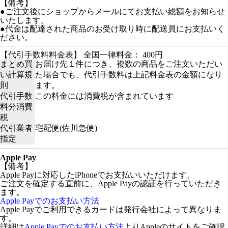
【備考】
●ご注文後にショップからメールにてお支払い総額をお知らせ
いたします。
●代金は配達された商品のお受け取り時に配送員にお支払いく
ださい。
【代引手数料料金表】 全国一律料金： 400円
まとめ買
お届け先１件につき、複数の商品をご注文いただい
い計算規
た場合でも、代引手数料は上記料金表の金額になり
則
ます。
代引手数
この料金には消費税が含まれています
料分消費
税
代引業者
宅配便(佐川急便)
指定
Apple Pay
【備考】
Apple Payに対応したiPhoneでお支払いいただけます。
ご注文を確定する直前に、Apple Payの認証を行っていただき
ます。
Apple Payでのお支払い方法
Apple Payでご利用できるカードは発行会社によって異なりま
す。
詳細は
Apple Payでのお支払い方法
よりAppleのサイトをご確認