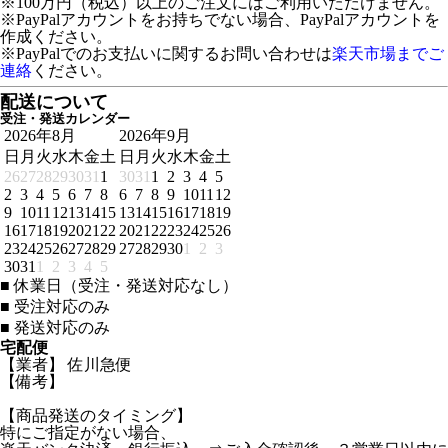
※100万円（税込）以上のご注文にはご利用いただけません。
※PayPalアカウントをお持ちでない場合、PayPalアカウントを
作成ください。
※PayPalでのお支払いに関するお問い合わせは
楽天市場までご
連絡
ください。
配送について
受注・発送カレンダー
2026年8月
2026年9月
日
月
火
水
木
金
土
日
月
火
水
木
金
土
26
27
28
29
30
31
1
30
31
1
2
3
4
5
2
3
4
5
6
7
8
6
7
8
9
10
11
12
9
10
11
12
13
14
15
13
14
15
16
17
18
19
16
17
18
19
20
21
22
20
21
22
23
24
25
26
23
24
25
26
27
28
29
27
28
29
30
1
2
3
30
31
1
2
3
4
5
■
休業日（受注・発送対応なし）
■
受注対応のみ
■
発送対応のみ
宅配便
【業者】 佐川急便
【備考】
【商品発送のタイミング】
特にご指定がない場合、