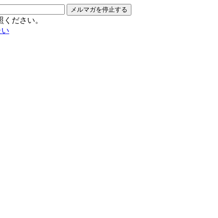
メルマガを停止する
照ください。
たい