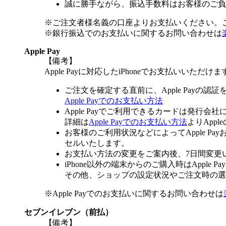
誠に勝手ながら、振込手数料はお客様のご負
※ご注文者様名義の口座よりお支払いください。
※銀行振込でのお支払いに関するお問い合わせは
Apple Pay
【備考】
Apple Payに対応したiPhoneでお支払いいただけま
ご注文を確定する直前に、Apple Payの認
Apple Payでのお支払い方法
Apple Payでご利用できるカードは発行会
詳細は
Apple Payでのお支払い方法
よりApp
お客様のご利用状況などによってApple 
セルいたします。
お支払い方法の変更をご案内後、7日間変更
iPhone以外の端末からのご購入時はApple
その他、ショップの設定状況やご注文時の選択
※Apple Payでのお支払いに関するお問い合わせは
セブンイレブン（前払）
【備考】