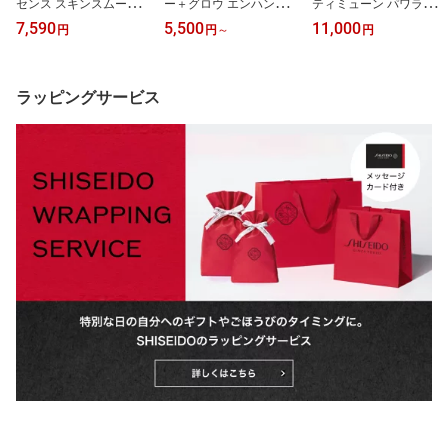
センス スキンスムース
ー＋グロウ エンハンサー
ティミューン パワライジ
ファンデーション ☆ | S
| SHISEIDO 資生堂 シセ
ング オイル | SHISEIDO
7,590
5,500
11,000
円
円
～
円
HISEIDO 資生堂 シセイ
イドウ | チーク アイシャ
資生堂 シセイドウ | マル
ドウ | ファンデーション
ドウ アイカラー フェイ
チオイル フェイス ボデ
ファンデ 美容液ファンデ
スカラー パウダー つや
ィ ヘア 頭皮 美容液成分
ノイズレス スムース肌
立体感
ハリ肌 つや肌
ラッピングサービス
皮脂吸着成分