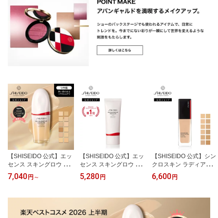
【SHISEIDO 公式】エッ
【SHISEIDO 公式】エッ
【SHISEIDO 公式】シン
センス スキングロウ フ
センス スキングロウ プ
クロスキン ラディアント
ァンデーション ☆ | SHIS
ライマー ★ | SHISEIDO
リフティング ファンデー
7,040
5,280
6,600
円
～
円
円
EIDO 資生堂 シセイドウ
資生堂 シセイドウ | 化粧
ション | SHISEIDO 資生
| ファンデーション ファ
下地 ベース
堂 シセイドウ | ファンデ
ンデ 美容液ファンデ 美
ーション リキッドファン
容液ファンデーション ス
デーション
キンケアエッセンス