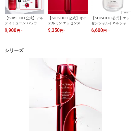
【SHISEIDO 公式】アル
【SHISEIDO 公式】オイ
【SHISEIDO 公式】エッ
ティミューン パワライジ
デルミン エッセンスロー
センシャルイネルジャ ハ
ング セラム | SHISEIDO
ション | SHISEIDO 資生
イドレーティング クリー
9,900
9,350
6,600
円
～
円
～
円
～
資生堂 シセイドウ | 美容
堂 シセイドウ | 化粧液 化
ム / デークリーム | SHIS
液 うるおい 保湿
粧水 透明感 ハリ なめら
EIDO 資生堂 シセイドウ
かさ
| クリーム モイスチャラ
イザー
シリーズ