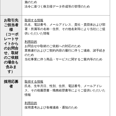
施のため
法令に基づく株主様データ作成等の管理のため
お取引先
取得する情報
氏名、電話番号、メールアドレス、貴社・貴団体および部
ご担当者
署・所属等の名称・住所、その他名刺等により当社にご提
様
供いただいた情報
（コーポ
レートサ
利用目的
イトから
お問合せや取材のご依頼への対応のため
のお問合
業務遂行およびご契約内容の履行に伴うご連絡、諸手続き
せ、取材
のため
のご依頼
当社事業に伴う商品・サービスに関するご案内等のため
の場合も
含みま
す）
採用応募
取得する情報
氏名、生年月日、性別、住所、電話番号、メールアドレ
者
ス、その他履歴書・職務経歴書等によりご提供いただいた
情報
利用目的
採用選考および各種連絡・通知のため