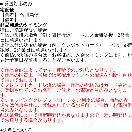
■
発送対応のみ
宅配便
【業者】 佐川急便
【備考】
商品発送のタイミング
特にご指定がない場合、
前払い決済の場合（例：銀行振込） ⇒ご入金確認後、2営業
日に発送いたします。
上記以外の決済の場合（例：クレジットカード） ⇒ご注文確
認後、2営業日に発送いたします。
※前払い決済の場合は、お客様のご入金タイミングにより、お
届け予定日が前後することがございます。
※商品金額によってヤマト運輸でのご対応となります。
※商品の性質上、当店では宅配ボックスへの配送をお断りさせ
て頂いております
※クレジットカード決済の場合、商品の配送先はカード会社に
ご登録されているお名前・ご住所・お電話番号のみとなりま
す。
※ショッピングクレジット/ローンをご利用の場合、商品の配
送先は信販会社にご登録されているお名前・ご住所・お電話番
号のみとなります。
配送業者によって指定時間枠が異なりますので、近い時間枠に
てお送りする場合があります。
●送料について