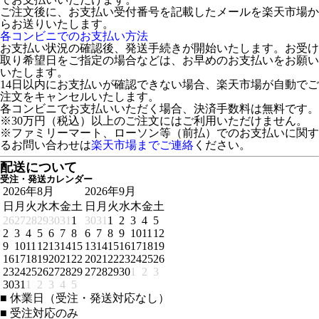
ご注文後に、お支払い受付番号を記載したメールを楽天市場か
らお送りいたします。
各コンビニでのお支払い方法
お支払い状況の確認後、発送手続きが開始いたします。お受け
取り希望日をご指定の場合などは、お早めのお支払いをお願い
いたします。
14日以内にお支払いが確認できない場合、楽天市場が自動でご
注文をキャンセルいたします。
各コンビニでお支払いいただく場合、決済手数料は無料です。
※30万円（税込）以上のご注文にはご利用いただけません。
※ファミリーマート、ローソン等（前払）でのお支払いに関す
るお問い合わせは
楽天市場までご連絡
ください。
配送について
受注・発送カレンダー
2026年8月
2026年9月
日
月
火
水
木
金
土
日
月
火
水
木
金
土
26
27
28
29
30
31
1
30
31
1
2
3
4
5
2
3
4
5
6
7
8
6
7
8
9
10
11
12
9
10
11
12
13
14
15
13
14
15
16
17
18
19
16
17
18
19
20
21
22
20
21
22
23
24
25
26
23
24
25
26
27
28
29
27
28
29
30
1
2
3
30
31
1
2
3
4
5
■
休業日（受注・発送対応なし）
■
受注対応のみ