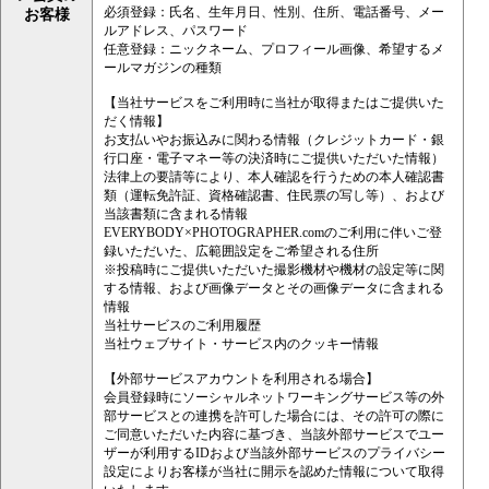
必須登録：氏名、生年月日、性別、住所、電話番号、メー
お客様
ルアドレス、パスワード
任意登録：ニックネーム、プロフィール画像、希望するメ
ールマガジンの種類
【当社サービスをご利用時に当社が取得またはご提供いた
だく情報】
お支払いやお振込みに関わる情報（クレジットカード・銀
行口座・電子マネー等の決済時にご提供いただいた情報）
法律上の要請等により、本人確認を行うための本人確認書
類（運転免許証、資格確認書、住民票の写し等）、および
当該書類に含まれる情報
EVERYBODY×PHOTOGRAPHER.comのご利用に伴いご登
録いただいた、広範囲設定をご希望される住所
※投稿時にご提供いただいた撮影機材や機材の設定等に関
する情報、および画像データとその画像データに含まれる
情報
当社サービスのご利用履歴
当社ウェブサイト・サービス内のクッキー情報
【外部サービスアカウントを利用される場合】
会員登録時にソーシャルネットワーキングサービス等の外
部サービスとの連携を許可した場合には、その許可の際に
ご同意いただいた内容に基づき、当該外部サービスでユー
ザーが利用するIDおよび当該外部サービスのプライバシー
設定によりお客様が当社に開示を認めた情報について取得