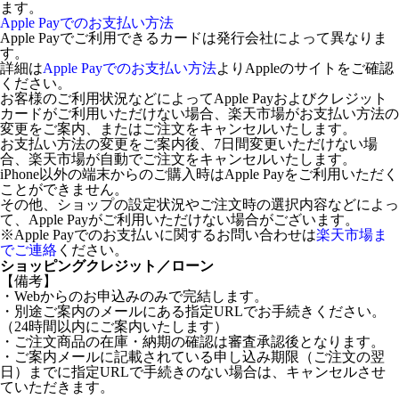
ます。
Apple Payでのお支払い方法
Apple Payでご利用できるカードは発行会社によって異なりま
す。
詳細は
Apple Payでのお支払い方法
よりAppleのサイトをご確認
ください。
お客様のご利用状況などによってApple Payおよびクレジット
カードがご利用いただけない場合、楽天市場がお支払い方法の
変更をご案内、またはご注文をキャンセルいたします。
お支払い方法の変更をご案内後、7日間変更いただけない場
合、楽天市場が自動でご注文をキャンセルいたします。
iPhone以外の端末からのご購入時はApple Payをご利用いただく
ことができません。
その他、ショップの設定状況やご注文時の選択内容などによっ
て、Apple Payがご利用いただけない場合がございます。
※Apple Payでのお支払いに関するお問い合わせは
楽天市場ま
でご連絡
ください。
ショッピングクレジット／ローン
【備考】
・Webからのお申込みのみで完結します。
・別途ご案内のメールにある指定URLでお手続きください。
（24時間以内にご案内いたします）
・ご注文商品の在庫・納期の確認は審査承認後となります。
・ご案内メールに記載されている申し込み期限（ご注文の翌
日）までに指定URLで手続きのない場合は、キャンセルさせ
ていただきます。