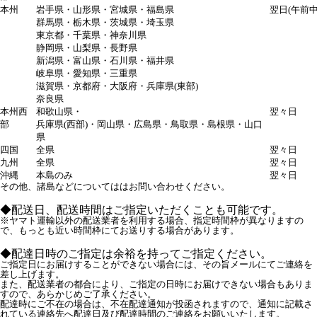
本州
岩手県・山形県・宮城県・福島県
翌日(午前中
群馬県・栃木県・茨城県・埼玉県
東京都・千葉県・神奈川県
静岡県・山梨県・長野県
新潟県・富山県・石川県・福井県
岐阜県・愛知県・三重県
滋賀県・京都府・大阪府・兵庫県(東部)
奈良県
本州西
和歌山県・
翌々日
部
兵庫県(西部)・岡山県・広島県・鳥取県・島根県・山口
県
四国
全県
翌々日
九州
全県
翌々日
沖縄
本島のみ
翌々日
その他、諸島などについてははお問い合わせください。
◆配送日、配送時間はご指定いただくことも可能です。
※ヤマト運輸以外の配送業者を利用する場合、指定時間枠が異なりますの
で、もっとも近い時間枠にてお送りする場合があります。
◆配達日時のご指定は余裕を持ってご指定ください。
ご指定日にお届けすることができない場合には、その旨メールにてご連絡を
差し上げます。
また、配送業者の都合により、ご指定の日時にお届けできない場合もありま
すので、あらかじめご了承ください。
配達時にご不在の場合は、不在配達通知が投函されますので、通知に記載さ
れている連絡先へ配達日及び配達時間のご連絡をお願いいたします。