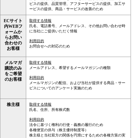
ビスの提供、品質管理、アフターサービスの提供、加工サ
ービスの提供、商品・サービスの改善のため
ECサイト
取得する情報
氏名、電話番号、メールアドレス、その他お問い合わせ時
内WEBフ
に当社にご提供いただく情報
ォームか
らお問い
利用目的
合わせの
お問合せへの対応のため
お客様
メルマガ
取得する情報
メールアドレス、希望するメールマガジンの種類
購読のみ
をご希望
利用目的
のお客様
メールマガジンの配信、および当社が提供する商品・サー
ビスについてのアンケート実施のため
株主様
取得する情報
氏名、住所、所有株式数
利用目的
法令に基づく権利の行使・義務の履行のため
各種便宜の供与（株主優待制度等）
株主様と当社双方の関係を円滑にするための各種方策の実