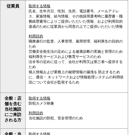
従業員
取得する情報
氏名、生年月日、性別、住所、電話番号、メールアドレ
ス、家族情報、給与情報、その他採用選考時に履歴書・職
務経歴書等によりご提供いただいた情報、および利用目的
達成のために従業員から同意の上でご提供いただいた情報
利用目的
職務遂行の監督、人事管理、雇用管理、福利厚生の目的の
ため
労働安全衛生法の定めによる健康診断の実施と管理のため
福利厚生サービスおよび教育サービスのため
法令等の定めに従って、会社が利用又は第三者へ提供する
ため
個人情報および業務上の秘密情報の漏洩を 防止するため
に、通信・ ネットワークおよび情報処理システムの利用状
況について会社が監視するため
全般：店
取得する情報
防犯カメラ映像
舗を含む
当社施設
利用目的
にご来訪
当社施設の防犯、安全管理のため
される方
全般：当
取得する情報