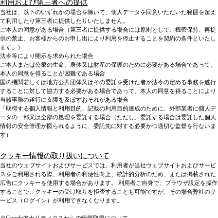
利用および第三者への提供
当社は、以下のいずれかの場合を除いて、個人データを同意いただいた範囲を超え
て利用したり第三者に提供したりいたしません。
ご本人の同意がある場合（第三者に提供する場合には原則として、機密保持、再提
供の禁止、お客様からのお申し出により利用を停止することを契約の条件といたし
ます。）
法令等により開示を求められた場合
ご本人または公衆の生命、身体又は財産の保護のために必要がある場合であって、
本人の同意を得ることが困難である場合
国の機関若しくは地方公共団体又はその委託を受けた者が法令の定める事務を遂行
することに対して協力する必要がある場合であって、本人の同意を得ることにより
当該事務の遂行に支障を及ぼすおそれがある場合
「取得する個人情報と利用目的」記載の利用目的達成のために、外部業者に個人デ
ータの一部又は全部の処理を委託する場合（ただし、委託する場合は委託した個人
情報の安全管理が図られるように、委託先に対する必要かつ適切な監督を行ないま
す）
クッキー情報の取り扱いについて
当社のウェブサイトおよびサービスでは、利用者が当社ウェブサイトおよびサービ
スをご利用される際、利用者の利便性向上、統計的分析のため、または掲載された
広告にクッキーを使用する場合があります。 利用者ご自身で、ブラウザ設定を操作
することで、クッキーの受け取りを拒否することも可能ですが、その場合弊社のサ
ービス（ログイン）が利用できなくなります。