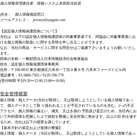
個人情報管理責任者 情報システム本部担当役員
担当： 個⼈情報相談窓⼝
メールアドレス： privacy@syuppin.com
【認定個人情報保護団体について】
当社は、以下の認定個人情報保護団体の対象事業者です。同協会に対象事業者にお
ける個人情報の取扱いに関する苦情を申し出ることができます。
なお、当社の商品・サービスに関する問合せはご遠慮下さいますようお願いいたし
ます。
団体の名称：一般財団法人日本情報経済社会推進協会
担当：認定個人情報保護団体事務局
住所：〒106-0032 東京都港区六本木一丁目９番９号 六本木ファーストビル内
電話番号：03-5860-7565／0120-700-779
(受付時間 平日9:30〜12:00,13:00〜16:00)
安全管理措置
個人情報・個人データ(当社が取得し、又は取得しようとしている個人情報であっ
て、個人データとして取 り扱われることが予定されているものを含む。)への不正
アクセス、個人情報の漏えい、滅失、又はき損の 予防及び是正のため、当社内にお
いて外的環境を把握した上で規程を整備し安全対策に努めます。以上の目 的を達す
るため、当社は以下の措置を講じています。
【基本方針の策定および規律の整備】
個⼈情報・個⼈データ（当社が取得し、⼜は取得しようとしている個⼈情報であっ