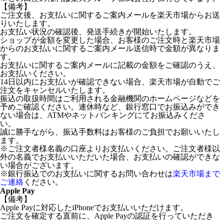
【備考】
ご注文後、お支払いに関するご案内メールを楽天市場からお送
りいたします。
お支払い状況の確認後、発送手続きが開始いたします。
ショップが金額を変更した場合、お客様のご注文時と楽天市場
からのお支払いに関するご案内メール送信時で金額が異なりま
す。
お支払いに関するご案内メールに記載の金額をご確認のうえ、
お支払いください。
14日以内にお支払いが確認できない場合、楽天市場が自動でご
注文をキャンセルいたします。
振込の取扱時間はご利用される金融機関のホームページなどを
予めご確認ください。連休時など、銀行窓口でお振込みができ
ない場合は、ATMやネットバンキングにてお振込みくださ
い。
誠に勝手ながら、振込手数料はお客様のご負担でお願いいたし
ます。
※ご注文者様名義の口座よりお支払いください。ご注文者様以
外の名義でお支払いいただいた場合、お支払いの確認ができな
い場合がございます。
※銀行振込でのお支払いに関するお問い合わせは
楽天市場まで
ご連絡
ください。
Apple Pay
【備考】
Apple Payに対応したiPhoneでお支払いいただけます。
ご注文を確定する直前に、Apple Payの認証を行っていただき