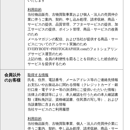
いたします
利用目的
当社物品販売、古物買取事業および個人・法人の売買仲介
業に伴うご案内、契約、申し込み処理、請求収納、商品・
サービスの提供、品質管理、アフターサービスの提供、加
工サービスの提供、ポイント管理、商品・サービスの改善
のため
メールマガジンの配信、および当社が提供する商品・サー
ビスについてのアンケート実施のため
EVERYBODY×PHOTOGRAPHER.comのフォトシェアリン
グサービス運営のため
上記の他、会員の利便性を図ることを目的とした総合的な
サービスを提供するため
会員以外
取得する情報
氏名、住所、電話番号、メールアドレス等のご連絡先情報
のお客様
お支払いやお振込みに関わる情報（クレジットカード・銀
行口座・電子マネー等の決済時にご提供いただいた情報）
法律上の要請等により、本人確認を行うための本人確認書
類（運転免許証、資格確認書、住民票の写し等）、および
当該書類に含まれる情報
当社サービスのご利用履歴
利用目的
当社物品販売、古物買取事業、個人・法人の売買仲介業に
伴うご案内、契約、申し込み処理、請求収納、商品・サー