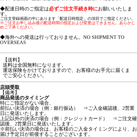
◆配達日時のご指定は
必ずご注文手続き時に
お願いいたしま
す。
ご注文登録画面の中にあります「配送日時指定」の項目でご指定ください。
※ご注文お申し込み後の配送時間の指定および変更はできません。あらかじ
めご了承ください。
◆海外への発送は行っておりません。NO SHIPMENT TO
OVERSEAS
【送料】
送料は全国無料になります。
運送保険をかけておりますので、お客様のお手元に届くま
でご安心ください。
店頭受取
【備考】
商品発送のタイミング
特にご指定がない場合、
前払い決済の場合（例：銀行振込） ⇒ご入金確認後、2営業
日に発送いたします。
上記以外の決済の場合（例：クレジットカード） ⇒ご注文確
認後、2営業日に発送いたします。
※前払い決済の場合は、お客様のご入金タイミングにより、お
届け予定日が前後することがございます。