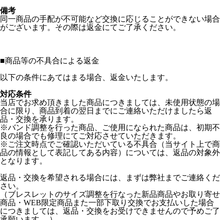
備考
同一商品の手配が不可能など交換に応じることができない場合
がございます。その際は返金にてご了承ください。
■
商品等の不具合による返金
以下の条件にあてはまる場合、返金いたします。
対応条件
当店でお求め頂きました商品につきましては、未使用状態の場
合に限り、商品到着の翌日までにご連絡いただけましたら返
品・交換を承ります。
※バンド調整を行った商品、ご使用になられた商品は、初期不
良の場合でも修理にてご対応させていただきます。
※ご注文時点でご確認いただいている不具合（当サイト上で商
品の情報として表記してある内容）については、返品の対象外
となります。
返品・交換を希望される場合には、まずは弊社までご連絡くだ
さい。
（ブレスレットのサイズ調整を行なった新品商品やお取り寄せ
商品・WEB限定商品また一部下取り交換でお支払いした場合
につきましては、返品・交換をお受けできませんので予めご了
承願います。 ）