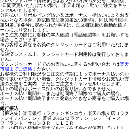
クレジットカード情報またはお支払い方法の変更をご案内後、
7日間変更いただけない場合、楽天市場が自動でご注文をキャ
ンセルいたします。
分割払い、リボルビング払い又はボーナス一括払いによるお支
払いとなる場合、割賦販売法第30条2の3第4項、同法施行規則
第54条1項各号に定められた事項は、注文確認後の自動配信メ
ールにより交付します。
※ご注文の際にお客様の本人確認（電話確認等）をお願いする
場合もございます。
※お客様と異なる名義のクレジットカードはご利用いただけま
せん。
※決済システム上、クレジットカード利用控は発行しておりま
せん。
※クレジットカードでのお支払いに関するお問い合わせは
楽天
市場までご連絡
ください。
お客様のご利用状況やご注文の時期によってボーナス払いのお
取り扱いができない場合、クレジットカード情報やお支払い方
法の変更をご案内、またはご注文をキャンセルいたします。
以下の場合はボーナス払いのお取り扱いができません。
ボーナス払い期間外、または期間終了間際のご購入の場合。
ボーナス払い期間終了までに発送ができない商品をご購入の場
合。
銀行振込
【振込先】楽天銀行（ラクテンギンコウ）楽天市場支店（ラク
テンイチバシテン） 普通 2615242 ラクテン（レテ゛イ－ス
フ゛ラント゛サロンＢＲＩＬＬＥＲ
※この口座の権利は楽天グループ株式会社が保有しています。