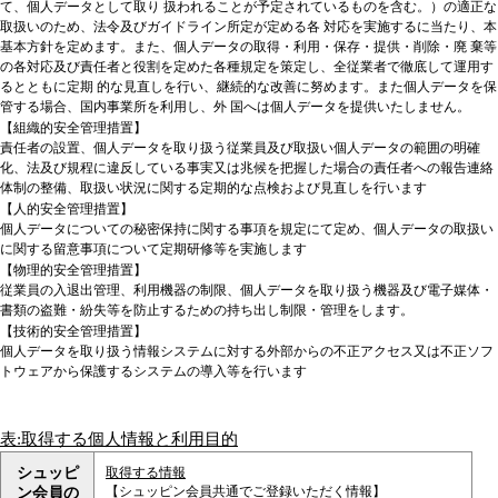
て、個⼈データとして取り 扱われることが予定されているものを含む。）の適正な
取扱いのため、法令及びガイドライン所定が定める各 対応を実施するに当たり、本
基本⽅針を定めます。また、個⼈データの取得・利⽤・保存・提供・削除・廃 棄等
の各対応及び責任者と役割を定めた各種規定を策定し、全従業者で徹底して運⽤す
るとともに定期 的な⾒直しを⾏い、継続的な改善に努めます。また個⼈データを保
管する場合、国内事業所を利⽤し、外 国へは個⼈データを提供いたしません。
【組織的安全管理措置】
責任者の設置、個人データを取り扱う従業員及び取扱い個人データの範囲の明確
化、法及び規程に違反している事実又は兆候を把握した場合の責任者への報告連絡
体制の整備、取扱い状況に関する定期的な点検および見直しを行います
【人的安全管理措置】
個人データについての秘密保持に関する事項を規定にて定め、個人データの取扱い
に関する留意事項について定期研修等を実施します
【物理的安全管理措置】
従業員の入退出管理、利用機器の制限、個人データを取り扱う機器及び電子媒体・
書類の盗難・紛失等を防止するための持ち出し制限・管理をします。
【技術的安全管理措置】
個人データを取り扱う情報システムに対する外部からの不正アクセス又は不正ソフ
トウェアから保護するシステムの導入等を行います
表:取得する個人情報と利用目的
シュッピ
取得する情報
【シュッピン会員共通でご登録いただく情報】
ン会員の