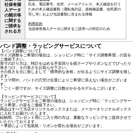
氏名、電話番号、住所、メールアドレス、本人確認を行う
社保有個
ための本人確認書類（運転免許証、資格確認書、住民票の
人データ
写し等）および当該書類に含まれる情報
の開示等
に関する
利用目的
ご請求を
当該保有個人データに関するご請求への対応のため
される方
バンド調整・ラッピングサービスについて
【バンド調整について】
サイズ調整をご希望の場合は、ショッピング時に「サイズ調整希望」の旨を
ご連絡下さい。
実寸の計り方は、時計をはめる手首回りを紙テープやリボンなどでぴったり
巻きつけ、その長さをお知らせ下さい。
その長さを元に致しまして「標準的な余裕」が出るようにサイズ調整を致し
ます。
＊コマ間や、バンドの穴空け位置によりご希望に添えない場合がございま
す。
＊ごく一部ですが、サイズ調整に日数がかかるモデルもございます。
【ラッピングサービスについて】
ラッピングサービスをご希望の場合は、ショッピング時に「ラッピングサー
ピス希望」の旨をご連絡下さい。
商品はすべて当店オリジナルボックスまたは、メーカーオリジナルボックス
に入れてお届けいたします。
結納用、プレゼント用にご入り用の方は、素敵なラッピングをご提供させて
いただいております。
＊季節によって包装紙・リボンが変わる場合がございます。