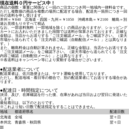
現在送料０円サービス中！
商品の個数・重量に関係なく一回のご注文につき同一地域内一律料金です。
ただし複数個の商品を複数の場所に配送する場合、配送先一箇所につき一回
分の送料を申し受けます。
本州＝￥840 北海道・四国・九州＝￥1050 沖縄本島＝￥2100 離島＝別
途お見積もり※すべて税込
なお、一部送料無料（一部地域を除く）の商品がありますが、ショッピング
カートにお入れいただきました段階では送料が加算されております。正確な
金額は、当店からお送りする「ご注文確認メール」をご確認下さい。（楽天
市場から送られてくる「注文内容ご確認（自動配信メール）」とは異なりま
す。）
また、離島料金は自動計算されません。正確な金額は、当店からお送りする
「ご注文確認メール」をご確認下さい。（楽天市場から送られてくる「注文
内容ご確認（自動配信メール）」とは異なります。）
※各送料はキャンペーン等により変動する場合がございます。
●配送業者について
配送業者は、佐川急便または、ヤマト運輸を使用しております。
ただし、配送地域・着日等の都合で、別の配送業者にてお送りする場合があ
ります。
●配達日・時間指定について
決済、及び、在庫確認を行った後、在庫があれば当日および翌日に発送いた
します。
最短着日は、以下のとおりです。
※これより短い日数で配送指定をすることはできません。
地域
都道府県名
配達日数
北海道
全域
翌々日
本州北
青森県・秋田県
翌々日
部