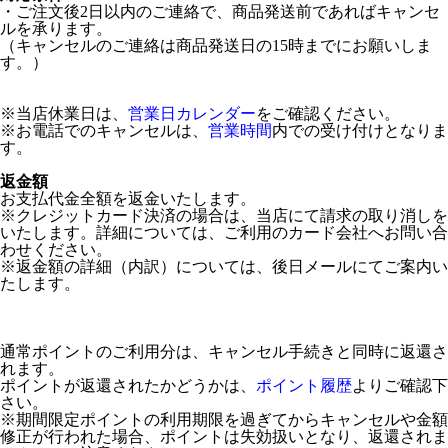
・ご注文後2日以内のご連絡で、商品発送前であればキャンセ
ルを承ります。
（キャンセルのご連絡は商品発送日の15時までにお願いしま
す。）
※当店休業日は、
営業日カレンダー
をご確認ください。
※お電話でのキャンセルは、
営業時間
内での受け付けとなりま
す。
返金額
お支払代金全額を返金いたします。
※クレジットカード決済の場合は、当店にて請求の取り消しを
いたします。詳細については、ご利用のカード会社へお問い合
わせください。
※返金額の詳細（内訳）については、後日メールにてご案内い
たします。
通常ポイントのご利用分は、キャンセル手続きと同時に返還さ
れます。
ポイントが返還されたかどうかは、
ポイント履歴
よりご確認下
さい。
※期間限定ポイントの利用期限を過ぎてからキャンセルや金額
修正が行われた場合、ポイントは失効扱いとなり、返還されま