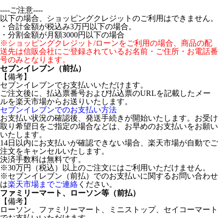
----ご注意----
以下の場合、ショッピングクレジットのご利用はできません。
・合計金額が税込み3万円以下の場合。
・分割金額が月額3000円以下の場合
※ショッピングクレジット/ローンをご利用の場合、商品の配
送先は信販会社にご登録されているお名前・ご住所・お電話番
号のみとなります。
セブンイレブン（前払）
【備考】
セブンイレブンでお支払いいただけます。
ご注文後に、払込票番号および払込票のURLを記載したメー
ルを楽天市場からお送りいたします。
セブンイレブンでのお支払い方法
お支払い状況の確認後、発送手続きが開始いたします。お受け
取り希望日をご指定の場合などは、お早めのお支払いをお願い
いたします。
14日以内にお支払いが確認できない場合、楽天市場が自動でご
注文をキャンセルいたします。
決済手数料は無料です。
※30万円（税込）以上のご注文にはご利用いただけません。
※セブンイレブン（前払）でのお支払いに関するお問い合わせ
は
楽天市場までご連絡
ください。
ファミリーマート、ローソン等（前払）
【備考】
ローソン、ファミリーマート、ミニストップ、セイコーマート
でお支払いいただけます。