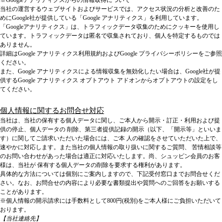
※Googleアナリティクスからの情報取得について
当社の運営するウェブサイトおよびサービスでは、アクセス状況の分析と改善のた
めにGoogle社が提供している「Google アナリティクス」を利用しています。
「Googleアナリティクス」は、トラフィックデータ収集のためにクッキーを使用し
ています。トラフィックデータは匿名で収集されており、個人を特定するものでは
ありません。
詳細はGoogle アナリティクス利用規約およびGoogle プライバシーポリシーをご参照
ください。
また、Google アナリティクスによる情報収集を無効化したい場合は、Google社が提
供するGoogle アナリティクス オプトアウト アドオンからオプトアウトの設定をし
てください。
個人情報に関するお問合せ対応
当社は、当社の保有する個⼈データに関し、ご本⼈から開⽰・訂正・利⽤および提
供の停⽌、個⼈データの 削除、第三者提供記録の開⽰（以下、「開⽰等」といいま
す）に関してご請求いただいた場合には、ご本 ⼈の確認をさせていただいた上で、
速やかに対応します。また当社の個⼈情報の取り扱いに関するご質問、 苦情相談等
のお問い合わせがあった場合は適正に対応いたします。尚、シュッピン会員のお客
様は、当社が 保有する個⼈データの削除を要求する権利があります。
具体的な方法については個別にご案内しますので、下記受付窓口までお問合せくだ
さい。なお、お問合せの内容により必要な書類提出や質問へのご回答をお願いする
ことがあります。
※個人情報の開示請求には手数料として800円(税別)をご本人様にご負担いただいて
おります。
【当社連絡先】