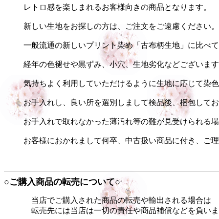
レトロ感を楽しまれるお客様向きの商品となります。
新しい生地をお探しの方は、ご注文をご遠慮ください。
一般流通の新しいプリント染め「古布柄生地」に比べて
経年の色褪せや黒ずみ、小穴、生地劣化などございます
気持ちよく利用していただけるように生地に応じて染色
お手入れし、良い所を選別しまして検品後、梱包してお
お手入れで取れなかった薄汚れ等の難が見受けられる場
お客様におかれまして何卒、中古扱い商品に付き、ご理
○ご購入商品の転売について○
当店でご購入された商品の転売や輸出される場合は
転売先には当店は一切の責任や商品補償などを負いま