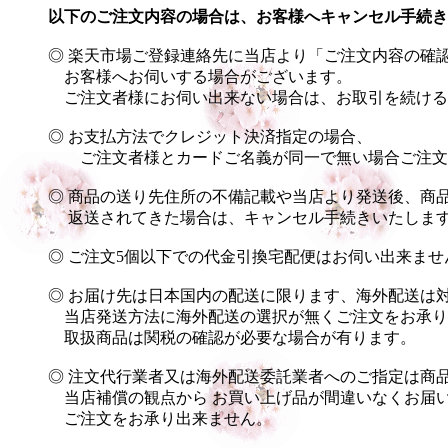
以下のご注文内容の場合は、お客様へキャンセル手続き
◎ 楽天市場ご登録連絡先に当店より「ご注文内容の確
お客様へお伺いする場合がございます。
ご注文者様にお伺い出来ない場合は、お取引を続ける
◎ お支払方法でクレジット決済指定の場合、
ご注文者様とカードご名義が同一で無い場合ご注文
◎ 商品の送り先住所の不備記載や当店より発送後、商
返送されてきた場合は、キャンセル手続きいたしま
◎ ご注文5個以下での代金引換宅配便はお伺い出来ませ
◎ お届け先は日本国内の配送に限ります、海外配送は
当店発送方法に海外配送の選択が無くご注文をお承り
取扱商品は関税の確認が必要な場合が有ります。
◎ 注文代行業者又は海外配送委託業者へのご指定は商
当店補償の観点から お買い上げ品が間違いなくお届
ご注文をお承り出来ません。