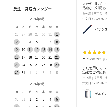
まだ使用してい
迅速なご対応あ
受注・発送カレンダー
自分用｜実用品・
2026年8月
注文日：2026/07/2
日
月
火
水
木
金
土
ゼブラ 3
26
27
28
29
30
31
1
2
3
4
5
6
7
8
9
10
11
12
13
14
15
16
17
18
19
20
21
22
YASU1792
男
23
24
25
26
27
28
29
まだ使用してい
迅速なご対応あ
30
31
1
2
3
4
5
自分用｜実用品・
注文日：2026/07/2
2026年9月
日
月
火
水
木
金
土
ゲルイン
30
31
1
2
3
4
5