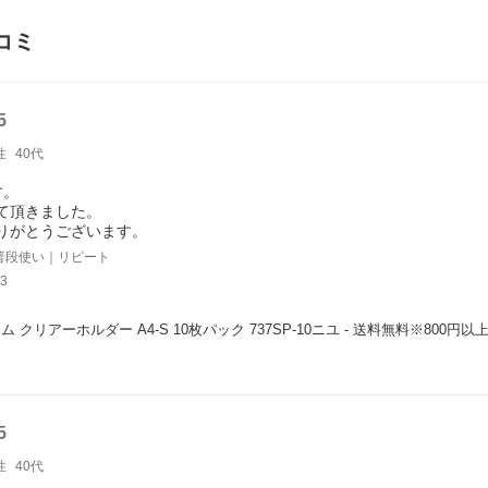
コミ
5
性
40代
す。
て頂きました。
りがとうございます。
普段使い｜リピート
3
 クリアーホルダー A4-S 10枚パック 737SP-10ニユ - 送料無料※800円
5
性
40代