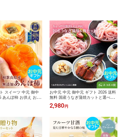
ト スイーツ 中元 御中
お中元 中元 御中元 ギフト 2026 送料
26 あんぽ柿 お供え お菓
無料 国産うなぎ蒲焼カットと選べる
 3個入(約210g) 6個入
梅セット（梅にんにくor梅うどん）
2,980
円
個入(約560g) プレゼント 食
【常温・ネコポス便】香ばしい鰻に、
70代 完全無添加 お返し
梅 かつお にんにくの旨みが食欲そそ
お菓子 高級 ドライフル
るスタミナ丼セット 梅を練り込んだ
柿 80代 90代 女性 男性
さっぱりうどん