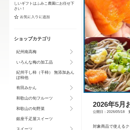
しいギフトはふみこ農園にお任せ下
さい！
ショップカテゴリ
紀州南高梅
いろんな梅の加工品
紀州干し柿（干柿） 無添加あん
ぽ柿他
有田みかん
和歌山の旬フルーツ
2026年5
和歌山の旬野菜
公開日：2026/05/18 更
銀座千疋屋スイーツ
対象商品で使えるク
スイーツ