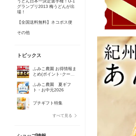
うどん日本一決定選手権！U-1
グランプリ2013 梅うどんが出
場！
【全国送料無料】ネコポス便
その他
トピックス
ふみこ農園 お得情報ま
とめ(ポイント･クーポ
ン)
ふみこ農園 夏ギフ
ト・お中元2026
プチギフト特集
すべて見る
ショップ情報