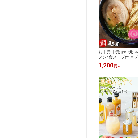
お中元 中元 御中元 
メン4食スープ付 ※プ
「味付メンマ」付 濃
1,200
円
～
プとこだわりの半生
細打ち麺が絶妙！ ポ
し ギフト グルメ 送