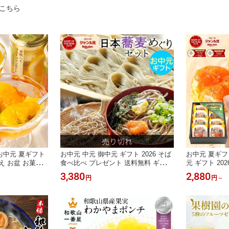
こちら
お中元 夏ギフト
お中元 中元 御中元 ギフト 2026 そば
お中元 夏ギフ
え お盆 お菓子
食べ比べ プレゼント 送料無料 ギフト
元 ギフト 20
せ 中元 2026
蕎麦 お取り寄せ お返し 内祝 日本蕎
子 お盆 送料無料
3,380
2,880
円
円
～
ント 送料無料
麦めぐりセット （めんつゆ6食付）
(約420g) 8
 楽天1位 果実の
贈り物 食べ物 蕎麦 信州そば へぎそ
べ物 実用的 
ックスコンポート
ば 出雲そば 50代 60代 70代 80代 90
和菓子 健康 
日 シロップ不使用
代
ーツ 干柿 干し