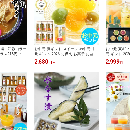
本場！和歌山ラー
お中元 夏ギフト スイーツ 御中元 中
お中元 夏ギフ
ラス216円で
元 ギフト 2026 お供え お菓子 お盆 日
元 ギフト 20
厚豚骨醤油スー
本ギフト大賞受賞 国産 フルーツゼリ
料無料 5種の
2,680
2,999
円
～
円
製法のストレート
ー わかやまポンチ 全て和歌山県産果
れ 詰め合わせ
イント消化 お試
実のみ使用 プレゼント おしゃれ お返
10g 5個 白
料無料
し 詰め合わせ 楽天1位 送料無料 スイ
イフルーツ 洋
ーツ 果物 誕生日 出産祝い 3個 4個 6
みかん グレー
個