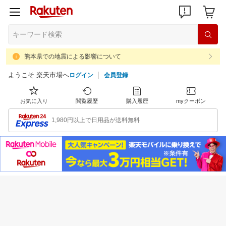
熊本県での地震による影響について
ようこそ 楽天市場へ
ログイン
会員登録
お気に入り
閲覧履歴
購入履歴
myクーポン
1,980円以上で日用品が送料無料