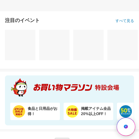
注目のイベント
すべて見る
食品と日用品がお
掲載アイテム全品
日
得！
20%以上OFF！
ポ