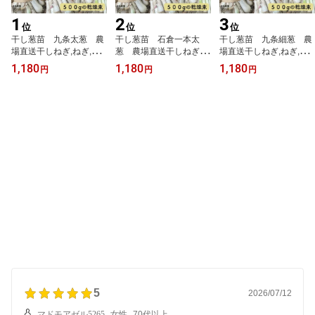
1
2
3
位
位
位
干し葱苗 九条太葱 農
干し葱苗 石倉一本太
干し葱苗 九条細葱 農
場直送干しねぎ,ねぎ,特
葱 農場直送干しねぎ,ね
場直送干しねぎ,ねぎ,特
産葱,根深葱,葉葱,鍋,野菜
ぎ,根深葱,葉葱,鍋,野菜苗,
産葱,葉葱,薬味,野菜苗,葱
1,180
1,180
1,180
円
円
円
苗,葱苗,冬野菜苗,秋野菜
葱苗,冬野菜苗,秋野菜苗,
苗,冬野菜苗,秋野菜苗,九
苗,九条ネギ
一本布葱
条ネギ,薬味ねぎ
5
2026/07/12
マドモアゼル5265
女性
70代以上