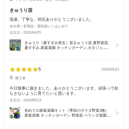
きゅうり苗
迅速、丁寧な、対応ありがとうございました。
自分用｜実用品・普段使い｜はじめて
注文日：2026/04/25
きゅうり（夏すずみ実生）苗きゅうり苗,夏野菜苗,
夏すずみ,家庭菜園,キッチンガーデン,ポタジェ,プラ
ンターガーデニング,プランター栽培,プランター菜
園
5
2026/05/21
購入者
今日無事に届きました。ありがとうございます。頑張って枯
らさないように育てたいと思います。
注文日：2026/05/13
初めての家庭菜園キット（季節のサラダ野菜3種）
家庭菜園 キッチンガーデン 野菜苗 ベランダ菜園 ベ
ランダ栽培 プランター栽培 育てて食べる ポタジェ
ガーデン 夏休み