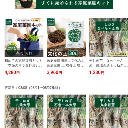
初めての家庭菜園キット
家庭菜園用培土文化の土
干し葱苗 なべちゃん
（季節のサラダ野菜3
家庭菜園 土 培養土 培土
葱 農場直送干しねぎ,ね
種）家庭菜園 キッチンガ
初心者 元肥入り はじめ
ぎ,なべちゃん葱,根深葱,
4,280
3,960
1,230
円
円
円
ーデン 野菜苗 ベランダ
ての家庭菜園 キッチンガ
鍋,野菜苗,葱苗,冬野菜苗,
菜園 ベランダ栽培 プラ
ーデン 土壌改良 土づく
秋野菜苗
ンター栽培 育てて食べる
り
更新日
：
08/08
（08/01〜08/07集計）
ポタジェガーデン 夏休み