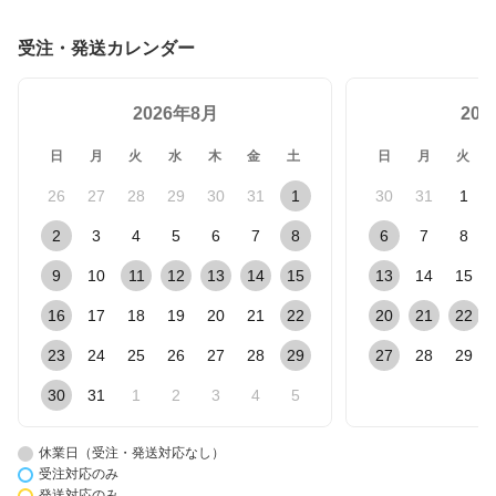
受注・発送カレンダー
2026年8月
20
日
月
火
水
木
金
土
日
月
火
26
27
28
29
30
31
1
30
31
1
2
3
4
5
6
7
8
6
7
8
9
10
11
12
13
14
15
13
14
15
16
17
18
19
20
21
22
20
21
22
23
24
25
26
27
28
29
27
28
29
30
31
1
2
3
4
5
休業日（受注・発送対応なし）
受注対応のみ
発送対応のみ