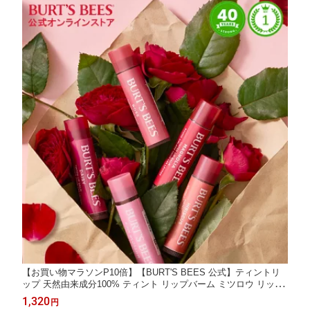
【お買い物マラソンP10倍】【BURT'S BEES 公式】ティントリ
ップ 天然由来成分100% ティント リップバーム ミツロウ リップ
クリーム 色付き ティントバーム バーツビーズ 無添加 蜜蝋 ビー
1,320
円
ズワックス 蜂蜜 ハチミツ ココナッツオイル 自然由来 パラベン