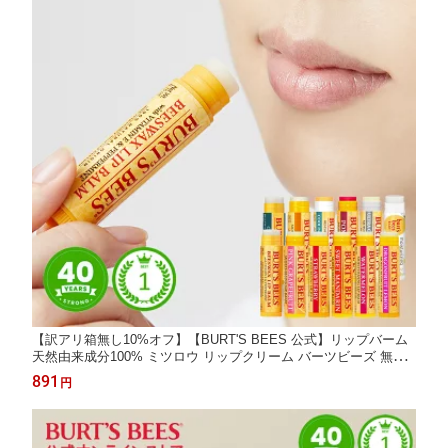
【訳アリ箱無し10%オフ】【BURT'S BEES 公式】リップバーム
天然由来成分100% ミツロウ リップクリーム バーツビーズ 無添
加 蜜蝋 ビーズワックス 蜂蜜 ハチミツ ココナッツオイル 自然由
891
円
来 パラベン 合成着色料不使用 BURTS BEES