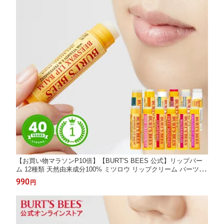
【お買い物マラソンP10倍】【BURT'S BEES 公式】リップバー
ム 12種類 天然由来成分100% ミツロウ リップクリーム バーツビ
ーズ 無添加 蜜蝋 ビーズワックス 蜂蜜 ハチミツ ココナッツオイ
990
円
ル 自然由来 パラベン 合成着色料不使用 BURTS BEES