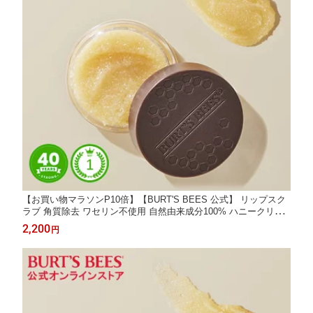
【お買い物マラソンP10倍】【BURT'S BEES 公式】 リップスク
ラブ 角質除去 ワセリン不使用 自然由来成分100% ハニークリス
タル ハニースクラブ リップパック 唇パック リップスクラブバー
2,200
円
ム 蜂蜜 はちみつ ミツロウ 保湿 乾燥ケア 縦ジワ 角質ケア 天然由
来 バーツビーズ