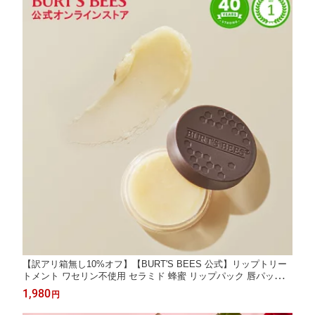
【訳アリ箱無し10%オフ】【BURT'S BEES 公式】リップトリー
トメント ワセリン不使用 セラミド 蜂蜜 リップパック 唇パック
リップマスク 保湿 スペシャルケア 自然由来 バーツビーズ BURT
1,980
円
S BEES