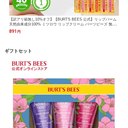
【訳アリ箱無し10%オフ】【BURT'S BEES 公式】リップバーム
天然由来成分100% ミツロウ リップクリーム バーツビーズ 無添
加 蜜蝋 ビーズワックス 蜂蜜 ハチミツ ココナッツオイル 自然由
891
円
来 パラベン 合成着色料不使用 BURTS BEES
ギフトセット