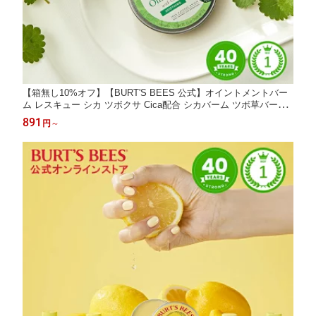
【箱無し10%オフ】【BURT'S BEES 公式】オイントメントバー
ム レスキュー シカ ツボクサ Cica配合 シカバーム ツボ草バーム
リップバーム シカ軟膏 バーム 虫さされ Cica軟膏 天然由来成分1
891
円
～
00% シカクリーム Cicaクリーム バーツビーズ自然由来