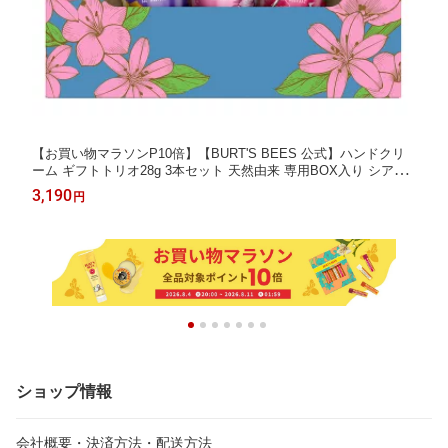
【お買い物マラソンP10倍】【BURT'S BEES 公式】ハンドクリ
ーム ギフトトリオ28g 3本セット 天然由来 専用BOX入り シアバ
ター ミツロウ 保湿 ビーズワックス 蜜蝋 植物成分 バーツビーズ
3,190
円
保湿クリーム ギフト プレゼント アロマ ギフトボックス BURTS
BEES
ショップ情報
会社概要・決済方法・配送方法