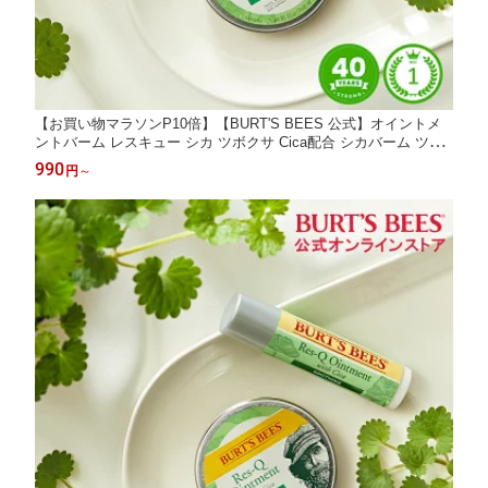
【お買い物マラソンP10倍】【BURT'S BEES 公式】オイントメ
ントバーム レスキュー シカ ツボクサ Cica配合 シカバーム ツボ
草バーム リップバーム シカ軟膏 CICA バーム 虫さされ Cica軟膏
990
円
～
天然由来成分100% シカクリーム Cicaクリーム バーツビーズ 自
然由来 BURTS BEES