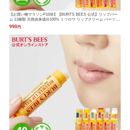
【お買い物マラソンP10倍】【BURT'S BEES 公式】リップバー
ム 12種類 天然由来成分100% ミツロウ リップクリーム バーツビ
ーズ 無添加 蜜蝋 ビーズワックス 蜂蜜 ハチミツ ココナッツオイ
990
円
ル 自然由来 パラベン 合成着色料不使用 BURTS BEES