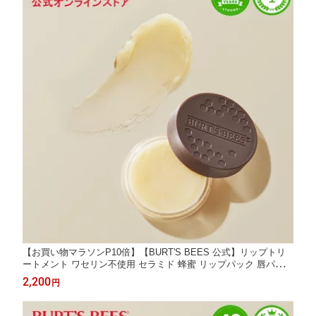
【お買い物マラソンP10倍】【BURT'S BEES 公式】リップトリ
ートメント ワセリン不使用 セラミド 蜂蜜 リップパック 唇パック
リップマスク 保湿 スペシャルケア 自然由来 バーツビーズ BURT
2,200
円
S BEES