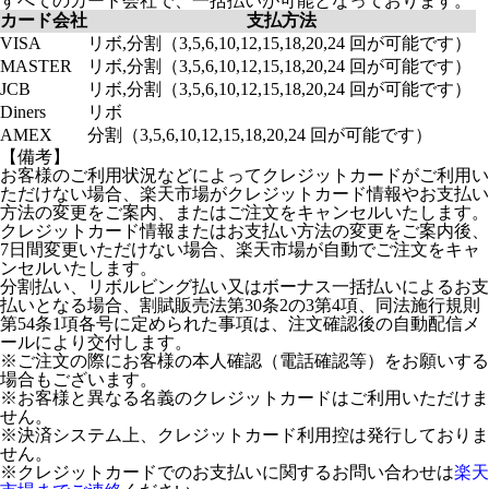
すべてのカード会社で、一括払いが可能となっております。
カード会社
支払方法
VISA
リボ,分割（3,5,6,10,12,15,18,20,24 回が可能です）
MASTER
リボ,分割（3,5,6,10,12,15,18,20,24 回が可能です）
JCB
リボ,分割（3,5,6,10,12,15,18,20,24 回が可能です）
Diners
リボ
AMEX
分割（3,5,6,10,12,15,18,20,24 回が可能です）
【備考】
お客様のご利用状況などによってクレジットカードがご利用い
ただけない場合、楽天市場がクレジットカード情報やお支払い
方法の変更をご案内、またはご注文をキャンセルいたします。
クレジットカード情報またはお支払い方法の変更をご案内後、
7日間変更いただけない場合、楽天市場が自動でご注文をキャ
ンセルいたします。
分割払い、リボルビング払い又はボーナス一括払いによるお支
払いとなる場合、割賦販売法第30条2の3第4項、同法施行規則
第54条1項各号に定められた事項は、注文確認後の自動配信メ
ールにより交付します。
※ご注文の際にお客様の本人確認（電話確認等）をお願いする
場合もございます。
※お客様と異なる名義のクレジットカードはご利用いただけま
せん。
※決済システム上、クレジットカード利用控は発行しておりま
せん。
※クレジットカードでのお支払いに関するお問い合わせは
楽天