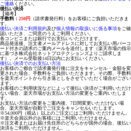
ご連絡
ください。
後払い決済
【備考】
手数料：
250円
（請求書発行料）をお客様にご負担いただきま
す。
後払い決済ご利用規約
及び
個人情報の取扱いに係る事項
をご確
認いただき、ご同意のうえご利用ください。
各コンビニまたは銀行でお支払いいただけます。
商品発送後、注文者メールアドレスに対してお支払い用バーコ
ード付きの請求のご案内メールを送付します（楽天市場の指示
に基づき株式会社ネットプロテクションズよりご請求しま
す）。メール受取後14日以内にお支払いください。
後払い決済でのお支払い方法
お客様のご都合で請求書発行後に注文をキャンセル・金額を変
更された場合、手数料をご負担いただきます。その際、手数料
を楽天ポイントから引き落としをさせていただく場合がござい
ます。
お客様のご利用状況などによって後払い決済がご利用いただけ
ない場合、楽天市場がお支払い方法の変更をご案内いたしま
す。
お支払い方法の変更をご案内後、7日間変更いただけない場
合、楽天市場が自動でご注文をキャンセルいたします。
※54,000円（税込）以上のご注文にはご利用いただけません。
※楽天会員以外のお客様にはご利用いただけません。
※注文者またはお届け先住所のどちらかが国外の場合、後払い
決済をご利用いただけません。