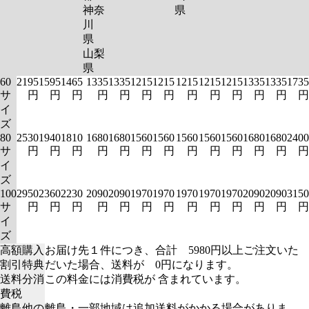
神奈
県
川
県
山梨
県
60
2195
1595
1465
1335
1335
1215
1215
1215
1215
1215
1335
1335
1735
サ
円
円
円
円
円
円
円
円
円
円
円
円
円
イ
ズ
80
2530
1940
1810
1680
1680
1560
1560
1560
1560
1560
1680
1680
2400
サ
円
円
円
円
円
円
円
円
円
円
円
円
円
イ
ズ
100
2950
2360
2230
2090
2090
1970
1970
1970
1970
1970
2090
2090
3150
サ
円
円
円
円
円
円
円
円
円
円
円
円
円
イ
ズ
高額購入
お届け先１件につき、合計 5980円以上ご注文いた
割引特典
だいた場合、送料が 0円になります。
送料分消
この料金には消費税が 含まれています。
費税
離島他の
離島・一部地域は追加送料がかかる場合がありま