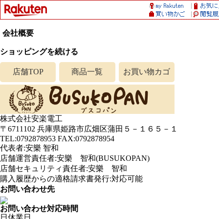
会社概要
ショッピングを続ける
店舗TOP
商品一覧
お買い物カゴ
株式会社安楽電工
〒6711102 兵庫県姫路市広畑区蒲田５－１６５－１
TEL:0792878953 FAX:0792878954
代表者:安樂 智和
店舗運営責任者:安樂 智和(BUSUKOPAN)
店舗セキュリティ責任者:安樂 智和
購入履歴からの適格請求書発行:対応可能
お問い合わせ先
お問い合わせ対応時間
日
休業日