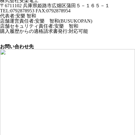
株式会社安楽電工
〒6711102 兵庫県姫路市広畑区蒲田５－１６５－１
TEL:0792878953 FAX:0792878954
代表者
:
安樂 智和
店舗運営責任者
:
安樂 智和(BUSUKOPAN)
店舗セキュリティ責任者
:
安樂 智和
購入履歴からの適格請求書発行:対応可能
お問い合わせ先