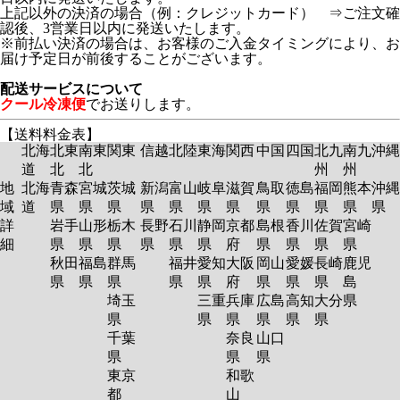
上記以外の決済の場合（例：クレジットカード） ⇒ご注文確
認後、3営業日以内に発送いたします。
※前払い決済の場合は、お客様のご入金タイミングにより、お
届け予定日が前後することがございます。
配送サービスについて
クール冷凍便
でお送りします。
【送料料金表】
北海
北東
南東
関東
信越
北陸
東海
関西
中国
四国
北九
南九
沖縄
道
北
北
州
州
地
北海
青森
宮城
茨城
新潟
富山
岐阜
滋賀
鳥取
徳島
福岡
熊本
沖縄
域
道
県
県
県
県
県
県
県
県
県
県
県
県
詳
岩手
山形
栃木
長野
石川
静岡
京都
島根
香川
佐賀
宮崎
細
県
県
県
県
県
県
府
県
県
県
県
秋田
福島
群馬
福井
愛知
大阪
岡山
愛媛
長崎
鹿児
県
県
県
県
県
府
県
県
県
島
埼玉
三重
兵庫
広島
高知
大分
県
県
県
県
県
県
県
千葉
奈良
山口
県
県
県
東京
和歌
都
山