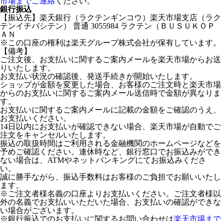
市場までご連絡
ください。
銀行振込
【振込先】楽天銀行（ラクテンギンコウ）楽天市場支店（ラク
テンイチバシテン） 普通 3055984 ラクテン（ＢＵＳＵＫＯＰ
ＡＮ
※この口座の権利は楽天グループ株式会社が保有しています。
【備考】
ご注文後、お支払いに関するご案内メールを楽天市場からお送
りいたします。
お支払い状況の確認後、発送手続きが開始いたします。
ショップが金額を変更した場合、お客様のご注文時と楽天市場
からのお支払いに関するご案内メール送信時で金額が異なりま
す。
お支払いに関するご案内メールに記載の金額をご確認のうえ、
お支払いください。
14日以内にお支払いが確認できない場合、楽天市場が自動でご
注文をキャンセルいたします。
振込の取扱時間はご利用される金融機関のホームページなどを
予めご確認ください。連休時など、銀行窓口でお振込みができ
ない場合は、ATMやネットバンキングにてお振込みくださ
い。
誠に勝手ながら、振込手数料はお客様のご負担でお願いいたし
ます。
※ご注文者様名義の口座よりお支払いください。ご注文者様以
外の名義でお支払いいただいた場合、お支払いの確認ができな
い場合がございます。
※銀行振込でのお支払いに関するお問い合わせは
楽天市場まで