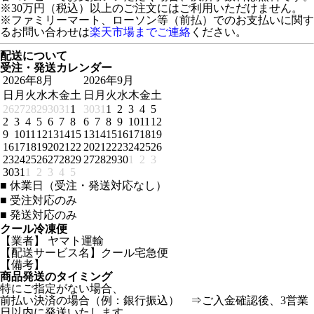
※30万円（税込）以上のご注文にはご利用いただけません。
※ファミリーマート、ローソン等（前払）でのお支払いに関す
るお問い合わせは
楽天市場までご連絡
ください。
配送について
受注・発送カレンダー
2026年8月
2026年9月
日
月
火
水
木
金
土
日
月
火
水
木
金
土
26
27
28
29
30
31
1
30
31
1
2
3
4
5
2
3
4
5
6
7
8
6
7
8
9
10
11
12
9
10
11
12
13
14
15
13
14
15
16
17
18
19
16
17
18
19
20
21
22
20
21
22
23
24
25
26
23
24
25
26
27
28
29
27
28
29
30
1
2
3
30
31
1
2
3
4
5
■
休業日（受注・発送対応なし）
■
受注対応のみ
■
発送対応のみ
クール冷凍便
【業者】 ヤマト運輸
【配送サービス名】クール宅急便
【備考】
商品発送のタイミング
特にご指定がない場合、
前払い決済の場合（例：銀行振込） ⇒ご入金確認後、3営業
日以内に発送いたします。