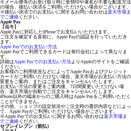
※メール便等のお受け取り時に受領印や署名が不要な配送方法
の場合、後払い決済をご利用いただけない場合がございます。
※後払い決済でのお支払いに関するお問い合わせは
楽天市場ま
でご連絡
ください。
Apple Pay
【備考】
Apple Payに対応したiPhoneでお支払いいただけます。
ご注文を確定する直前に、Apple Payの認証を行っていただき
ます。
Apple Payでのお支払い方法
Apple Payでご利用できるカードは発行会社によって異なりま
す。
詳細は
Apple Payでのお支払い方法
よりAppleのサイトをご確認
ください。
お客様のご利用状況などによってApple Payおよびクレジット
カードがご利用いただけない場合、楽天市場がお支払い方法の
変更をご案内、またはご注文をキャンセルいたします。
お支払い方法の変更をご案内後、7日間変更いただけない場
合、楽天市場が自動でご注文をキャンセルいたします。
iPhone以外の端末からのご購入時はApple Payをご利用いただく
ことができません。
その他、ショップの設定状況やご注文時の選択内容などによっ
て、Apple Payがご利用いただけない場合がございます。
※Apple Payでのお支払いに関するお問い合わせは
楽天市場ま
でご連絡
ください。
セブンイレブン（前払）