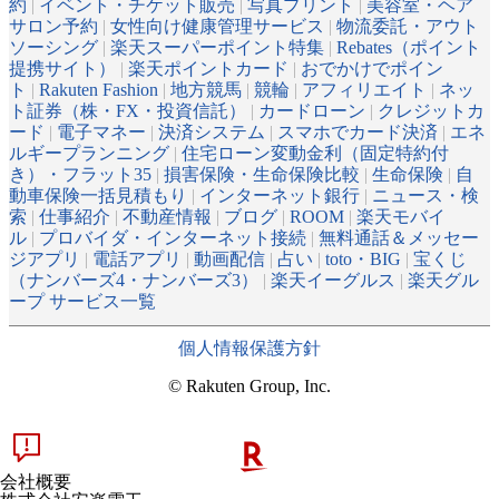
約
|
イベント・チケット販売
|
写真プリント
|
美容室・ヘア
サロン予約
|
女性向け健康管理サービス
|
物流委託・アウト
ソーシング
|
楽天スーパーポイント特集
|
Rebates（ポイント
提携サイト）
|
楽天ポイントカード
|
おでかけでポイン
ト
|
Rakuten Fashion
|
地方競馬
|
競輪
|
アフィリエイト
|
ネッ
ト証券（株・FX・投資信託）
|
カードローン
|
クレジットカ
ード
|
電子マネー
|
決済システム
|
スマホでカード決済
|
エネ
ルギープランニング
|
住宅ローン変動金利（固定特約付
き）・フラット35
|
損害保険・生命保険比較
|
生命保険
|
自
動車保険一括見積もり
|
インターネット銀行
|
ニュース・検
索
|
仕事紹介
|
不動産情報
|
ブログ
|
ROOM
|
楽天モバイ
ル
|
プロバイダ・インターネット接続
|
無料通話＆メッセー
ジアプリ
|
電話アプリ
|
動画配信
|
占い
|
toto・BIG
|
宝くじ
（ナンバーズ4・ナンバーズ3）
|
楽天イーグルス
|
楽天グル
ープ サービス一覧
個人情報保護方針
© Rakuten Group, Inc.
会社概要