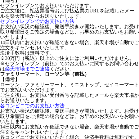
【備考】
セブンイレブンでお支払いいただけます。
ご注文後に、払込票番号および払込票のURLを記載したメー
ルを楽天市場からお送りいたします。
セブンイレブンでのお支払い方法
お支払い状況の確認後、発送手続きが開始いたします。お受け
取り希望日をご指定の場合などは、お早めのお支払いをお願い
いたします。
14日以内にお支払いが確認できない場合、楽天市場が自動でご
注文をキャンセルいたします。
決済手数料は無料です。
※30万円（税込）以上のご注文にはご利用いただけません。
※セブンイレブン（前払）でのお支払いに関するお問い合わせ
は
楽天市場までご連絡
ください。
ファミリーマート、ローソン等（前払）
【備考】
ローソン、ファミリーマート、ミニストップ、セイコーマート
でお支払いいただけます。
ご注文後に、お支払い受付番号を記載したメールを楽天市場か
らお送りいたします。
各コンビニでのお支払い方法
お支払い状況の確認後、発送手続きが開始いたします。お受け
取り希望日をご指定の場合などは、お早めのお支払いをお願い
いたします。
14日以内にお支払いが確認できない場合、楽天市場が自動でご
注文をキャンセルいたします。
各コンビニでお支払いいただく場合、決済手数料は無料です。