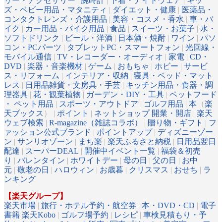
リー・アクセサリー
|
腕時計
|
下着・ナイトウェア
|
キッ
ズ・ベビー用品・マタニティ
|
ダイエット・健康
|
医薬品・
コンタクトレンズ・介護用品
|
美容・コスメ・香水
|
車・バ
イク
|
カー用品・バイク用品
|
食品
|
スイーツ・お菓子
|
水・
ソフトドリンク
|
ビール・洋酒
|
日本酒・焼酎
|
ワイン
|
パソ
コン・PCパーツ
|
タブレットPC・スマートフォン
|
光回線・
モバイル通信
|
TV・レコーダー・オーディオ
|
家電
|
CD・
DVD
|
楽器・音楽機材
|
ゲーム
|
おもちゃ
|
ホビー
|
サービ
ス・リフォーム
|
インテリア・収納
|
寝具・ベッド・マット
レス
|
日用品雑貨・文房具・手芸
|
キッチン用品・食器・調
理器具
|
花・観葉植物
|
ガーデン・DIY・工具
|
ペットフード
・ ペット用品
|
スポーツ・アウトドア
|
ゴルフ用品
|
本
（
楽
天ブックス
） |
ポイント
|
ネットショップ 開業・開店
|
楽天
ウェブ検索
|
R-magazine（雑誌コラボ）
|
贈り物・ギフト
|
フ
ァッション公式ブランド
|
ポイントアップ
|
ディズニーゾー
ン
|
サンリオゾーン
|
まち楽
|
楽天ふるさと納税
|
日用品翌日
配達
|
スーパーDEAL
|
開催中イベント一覧
|
福袋＆初売
り
|
バレンタイン
|
ホワイトデー
|
母の日
|
父の日
|
お中
元
|
敬老の日
|
ハロウィン
|
お歳暮
|
クリスマス
|
おせち
|
ラ
ンキング
【楽天グループ】
楽天市場
|
旅行・ホテル予約・航空券
|
本・DVD・CD
|
電子
書籍 楽天Kobo
|
ゴルフ場予約
|
レシピ
|
車検見積もり・予