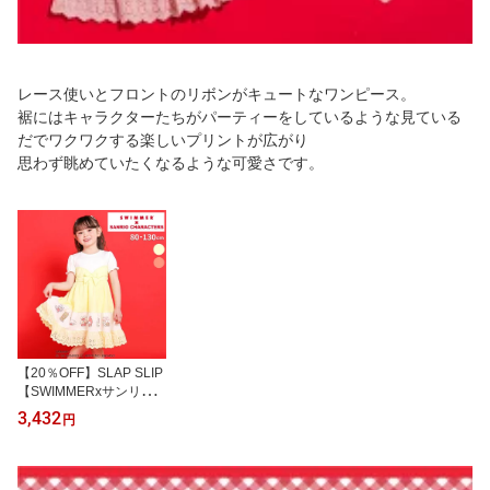
レース使いとフロントのリボンがキュートなワンピース。
裾にはキャラクターたちがパーティーをしているような見ている
だでワクワクする楽しいプリントが広がり
思わず眺めていたくなるような可愛さです。
【20％OFF】SLAP SLIP
【SWIMMERxサンリオ
キャラクターズxSLAPSL
3,432
円
IP】フレアスカートレー
ス付きワンピース(80~13
0cm) slap slip キッズ服
ハローキティ マイメロデ