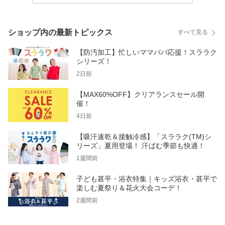
ショップ内の最新トピックス
すべて見る
【防汚加工】忙しいママパパ応援！スララク
シリーズ！
2日前
【MAX60%OFF】クリアランスセール開
催！
4日前
【吸汗速乾＆接触冷感】「スララク(TM)シ
リーズ」夏用登場！ 汗ばむ季節も快適！
1週間前
子ども甚平・浴衣特集｜キッズ浴衣・甚平で
楽しむ夏祭り＆花火大会コーデ！
2週間前