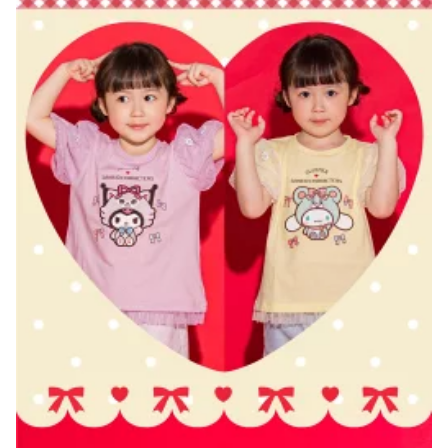
ィ 子供服 女の子 半袖 コ
ラボ服 夏服 幼稚園 通園
通学 小学生 80cm 90cm
100cm 110cm 120cm 13
0cm