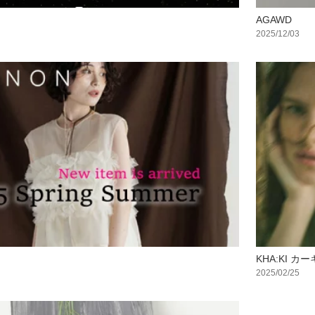
AGAWD
2025/12/03
KHA:KI カー
2025/02/25