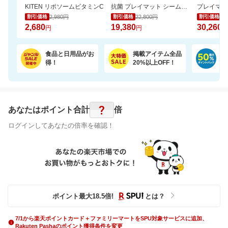
KITEN リポソームビタミンC
抗菌 プレイマット シームレス 折りたたみ 持ち手付き 防音 厚み4cm GUMODE
2,980円
22,800円
35
割引価格
割引価格
割引価格
2,680
19,380
30,260
円
円
円
食品と日用品がお
掲載アイテム全品
日
得！
20%以上OFF！
ポ
?
あなたはポイント
合計
倍
ログインしてあなたの倍率を確認！
ポイント最大
18.5
倍
!
とは？
7/1から楽天ポイントカード＋ファミリーマートをSPU対象サービスに追加、
Rakuten Pashaのポイント獲得条件を変更