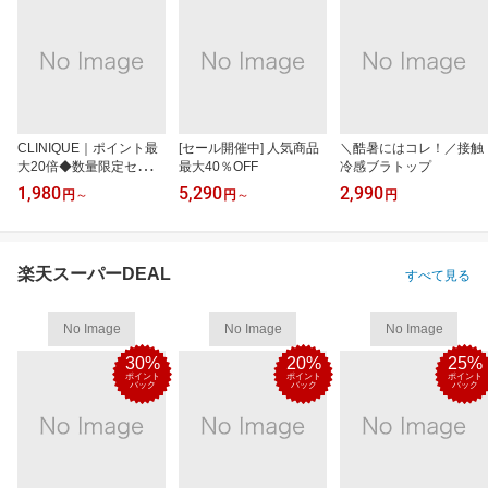
CLINIQUE｜ポイント最
[セール開催中] 人気商品
＼酷暑にはコレ！／接触
大20倍◆数量限定セット
最大40％OFF
冷感ブラトップ
も
1,980
5,290
2,990
円
～
円
～
円
楽天スーパーDEAL
すべて見る
No Image
No Image
No Image
30%
20%
25%
ポイント
ポイント
ポイント
バック
バック
バック