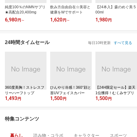
純度100％のNMNサプリ
飲み方自由自在☆美容と
【24本入】森のめぐ美 5
★高配合20,400mg
健康をWでサポート
00ml
6,980
1,620
1,980
円
～
円
～
円
24時間タイムセール
毎日10時更新
すべて見る
360度美胸！ストレスフ
ひんやり冷感！360°顔と
【24H限定セール】楽天
リーハーフトップ
首UVフェイスカバー
1位獲得！むくみサプリ
1,493
1,500
1,500
円
円
円
特集コンテンツ
暮らし
読み物・コラボ
キャラクター
スポーツ