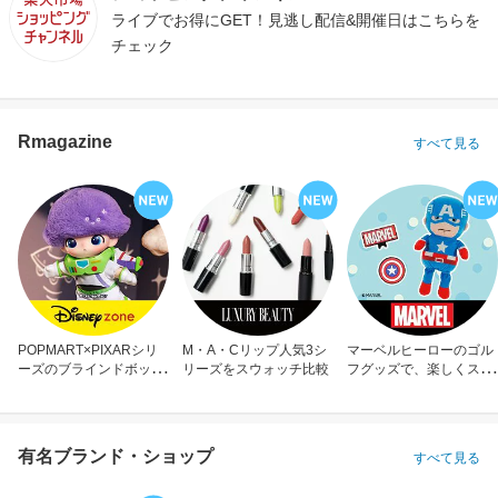
ライブでお得にGET！見逃し配信&開催日はこちらを
チェック
Rmagazine
すべて見る
POPMART×PIXARシリ
M・A・Cリップ人気3シ
マーベルヒーローのゴル
ーズのブラインドボック
リーズをスウォッチ比較
フグッズで、楽しくスコ
ス
アアップ！
有名ブランド・ショップ
すべて見る