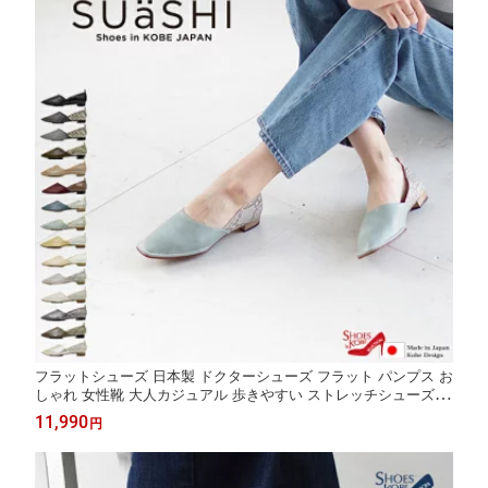
フラットシューズ 日本製 ドクターシューズ フラット パンプス お
しゃれ 女性靴 大人カジュアル 歩きやすい ストレッチシューズ 外
反母趾にやさしい 靴 スクエア 痛くない 仕事用 疲れない 幅広 黒
11,990
円
おしゃれ靴 ぺたんこシューズ SUaSHI スウェイシー スアシ [FO
O-MI-R3271]