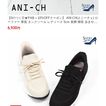
【0のつく日★P4倍＋10%OFFクーポン】 ANI-CH(エニーチェ) ロ
ーファー 厚底 タンクソール レディース 5cm 美脚 脚長 歩きやす
い やわからい カジュアル 通勤 通学 靴 シューズ 定番 春 夏 秋 冬
6,930
円
ブラック エナメル [foo-lm-z-8013]