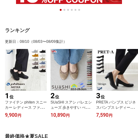
ランキング
更新日
：
08/10
（08/03〜08/09集計）
1
2
3
位
位
位
ファイテン phiten スニー
SUaSHI スアシ バレエシ
PRETA パンプス ビジネ
カー レディース ファイ
ューズ 歩きやすい ぺた
スパンプス レディース
テンスニーカー シューズ
んこ パンプス 靴 オフィ
歩きやすい 靴 選べる ス
9,900
10,890
7,590
円
円
円
女性スニーカー 厚底スニ
ス レディース 疲れにく
クエア ラウンド トゥ オ
ーカー 履きやすいスニー
い ストレッチ 痛くない
ブリークトゥ スクエアト
カー 厚底 スニーカー女
幅広 バレーシューズ ぺ
ゥパンプス ストラップ
性 手を使わない 靴 ゴム
たんこシューズ 大人かわ
幅広 3E フォーマル ビジ
最終価格★夏SALE