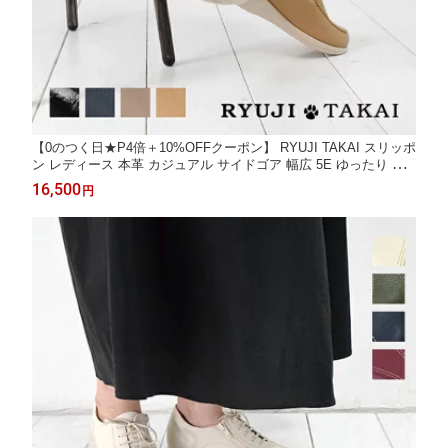
【0のつく日★P4倍＋10%OFFクーポン】 RYUJI TAKAI スリッポ
ン レディース 本革 カジュアル サイドゴア 幅広 5E ゆったり 歩
きやすい 痛くない 軽量 日本製 [FOO-SR-778]
16,500
円