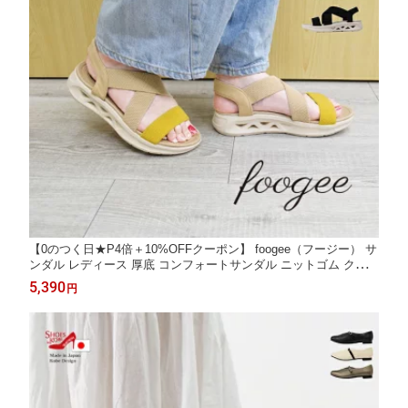
【0のつく日★P4倍＋10%OFFクーポン】 foogee（フージー） サ
ンダル レディース 厚底 コンフォートサンダル ニットゴム クロス
ベルト バックベルト 軽量 4cmヒール クッション ローリング設計
5,390
円
スタイルアップ 痛くない 歩きやすい カジュアル 夏 [foo-fp-ms-1]