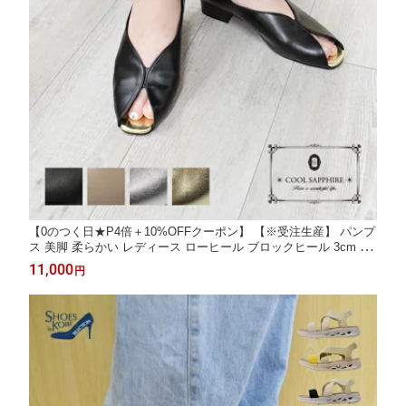
【0のつく日★P4倍＋10%OFFクーポン】 【※受注生産】 パンプ
ス 美脚 柔らかい レディース ローヒール ブロックヒール 3cm オ
ープントゥ Vカット 低反発 きれいめ 仕事 ビジネス 普段使い CO
11,000
円
OL SAPPHIRE クールサファイア 発送まで約3週間 [foo-mg-4822]