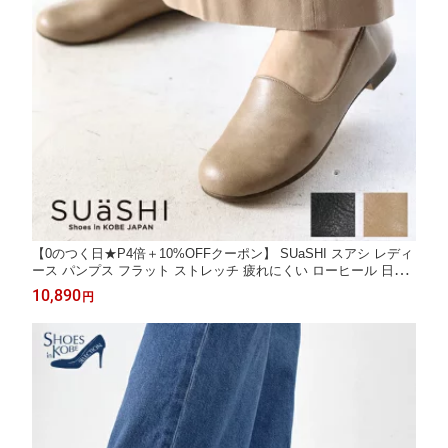
【0のつく日★P4倍＋10%OFFクーポン】 SUaSHI スアシ レディ
ース パンプス フラット ストレッチ 疲れにくい ローヒール 日本
製 [FOO-MI-R4077]
10,890
円