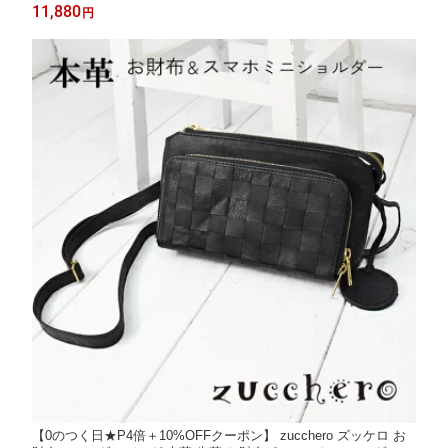
め 女性靴 女性パンプス ポインテッドトゥパンプス ウエッジパン
11,880
円
プス パンプスウェッジソール ウエッジソールパンプス スアシ [F
OO-SN-R3030]
【0のつく日★P4倍＋10%OFFクーポン】 zucchero ズッケロ お