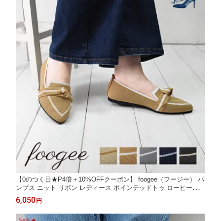
【0のつく日★P4倍＋10%OFFクーポン】 foogee（フージー） パ
ンプス ニット リボン レディース ポインテッドトゥ ローヒール 1
cm フラット 超軽量 軽い ノットリボン 柔らかい 美脚 上品 仕事
6,050
円
通勤 オフィスカジュアル きれいめ 春 夏 秋 [foo-fp-ms-2]