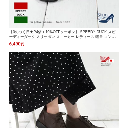
【0のつく日★P4倍＋10%OFFクーポン】 SPEEDY DUCK スピ
ーディーダック スリッポン スニーカー レディース 軽量 コンフォ
ート ラインストーン ニット 履きやすい カジュアル 手を使わない
6,490
円
[foo-my-8072]