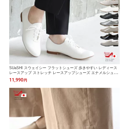
SUaSHI スウェイシー フラットシューズ 歩きやすい レディース
レースアップ ストレッチ レースアップシューズ エナメルシュー
ズ 女性 国産 疲れにくい 痛くない 幅広 ゆったり エナメル スエー
11,990
円
ド 軽量 黒 日本製 防水シューズ 幅広靴レディース スアシ 防水 [F
OO-SN-R2533]