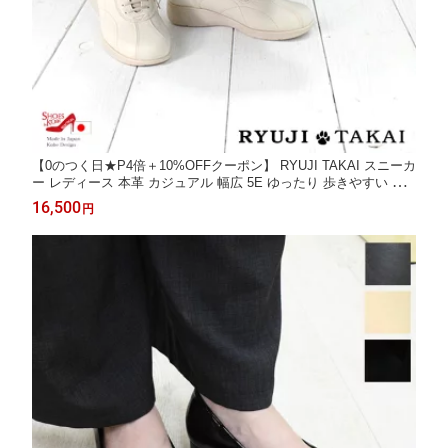
【0のつく日★P4倍＋10%OFFクーポン】 RYUJI TAKAI スニーカ
ー レディース 本革 カジュアル 幅広 5E ゆったり 歩きやすい 痛
くない 軽量 日本製 ジッパー 3cm[FOO-SR-6303]
16,500
円