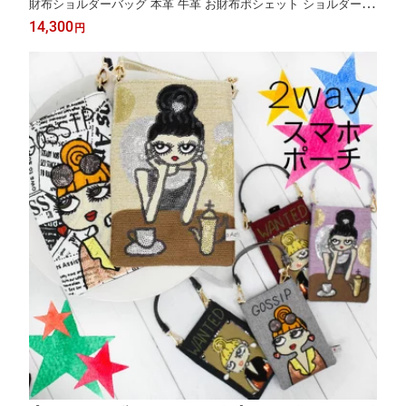
財布ショルダーバッグ 本革 牛革 お財布ポシェット ショルダー 財
布 斜めがけ ウォレットポーチ スマホショルダー レディース レザ
14,300
円
ー ハンドメイド 手作り 長財布 軽い 軽量 [fa-da-sa-48917]