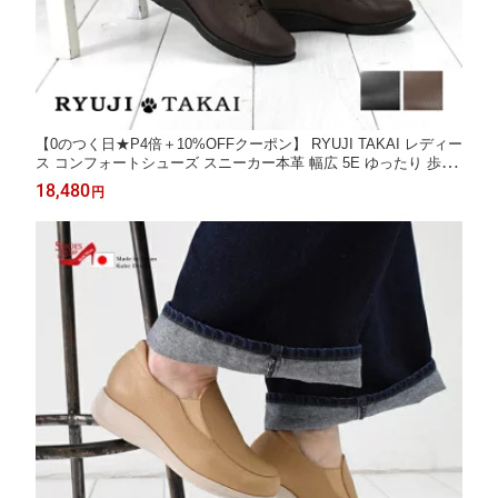
【0のつく日★P4倍＋10%OFFクーポン】 RYUJI TAKAI レディー
ス コンフォートシューズ スニーカー本革 幅広 5E ゆったり 歩き
やすい 痛くない ファスナー日本製 3cm[FOO-SR-762]
18,480
円