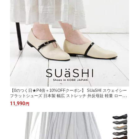
【0のつく日★P4倍＋10%OFFクーポン】 SUaSHI スウェイシー
フラットシューズ 日本製 幅広 ストレッチ 外反母趾 軽量 ローヒ
ール 1.5cm スクエアトゥ メリージェーン ストラップ Vカット レ
11,990
円
ディース 走れる オフィス ビジネス 旅行 黒 白 [FOO-AM-R1500]