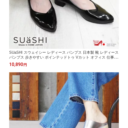
SUaSHI スウェイシー レディース パンプス 日本製 靴 レディース
パンプス 歩きやすい ポインテッドトゥ Vカット オフィス 仕事 疲
れない 防水 雨の日 女性の靴 パンプス仕事用 防水パンプス 3セン
10,890
円
チヒールパンプス ヒール3センチ エナメル 黒 ベージュ スアシ [F
OO-AM-R3500]