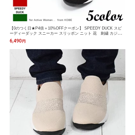
【0のつく日★P4倍＋10%OFFクーポン】 SPEEDY DUCK スピ
ーディーダック スニーカー スリッポン ニット 花 刺繍 カジュア
ル らくちん 軽量 3cm 手を使わない [FOO-MY-8070]
6,490
円