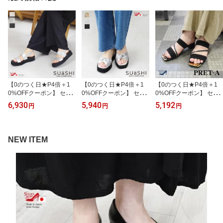
紐 インヒール カジュア
いい くつレディース バ
ネス 通勤 オフィス 疲れ
ル 女性用スニーカー レ
レエ フラットシューズ
にくい 通勤パンプス フ
ディース靴シューズ MTE
リボン 結婚式 ローヒー
ォーマルパンプス 黒パン
AX 3cm[FOO-JFC-PHI-0
ル 1.5cm 日本製 [FOO-S
プス 冠婚葬祭 黒 [FOO-S
03]
N-R1631]
W-MIX]
【0のつく日★P4倍＋1
【0のつく日★P4倍＋1
【0のつく日★P4倍＋1
0%OFFクーポン】 セー
0%OFFクーポン】 セー
0%OFFクーポン】 セー
ル価格 SUaSHI スウェイ
ル価格 SUaSHI サンダル
ル価格 PRET-A （プレ
6,930
5,940
5,192
円
円
円
シー サンダル レディー
レディース 厚底 ストラ
タ）ミュール サンダル
ス EVA ノットデザイン
ップ ツイスト クロスベ
スクエアトゥ レディース
痛くない 疲れない スア
ルト メタリック グリッ
3E 太ヒール チャンキー
シ 日本製 4cm[FOO-DS-
ター キラキラ 神戸シュ
ヒール 5cm メタリック
NEW ITEM
LALA]
ーズ 日本製 [FOO-DS-CA
ニット 美脚 脚長 細見え
NDY]
歩きやすい 痛くない き
れいめ 春 夏 [foo-sw-956
4]