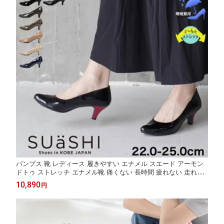
パンプス 靴 レディース 履きやすい エナメル スエード アーモン
ドトゥ ストレッチ エナメル靴 痛くない 長時間 疲れない 走れる
黒 歩きやすい 幅広 ストレッチパンプス 疲れないパンプス 雨の日
10,890
円
パンプス 通勤 シンプル 雨 スアシ 日本製 SUaSHI スウェイシー
[FOO-MG-R5551]