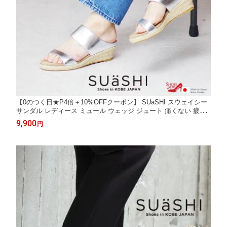
【0のつく日★P4倍＋10%OFFクーポン】 SUaSHI スウェイシー
サンダル レディース ミュール ウェッジ ジュート 痛くない 疲れ
ない スアシ 日本製 5cm[FOO-DS-MULETミュレ]
9,900
円