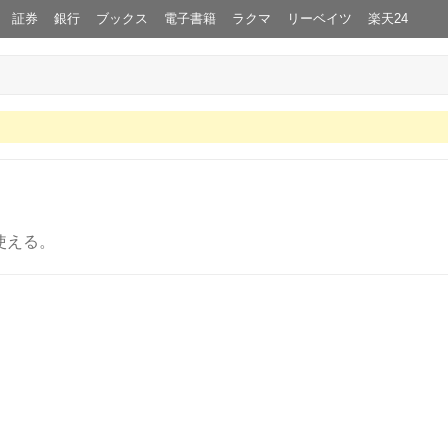
証券
銀行
ブックス
電子書籍
ラクマ
リーベイツ
楽天24
使える。