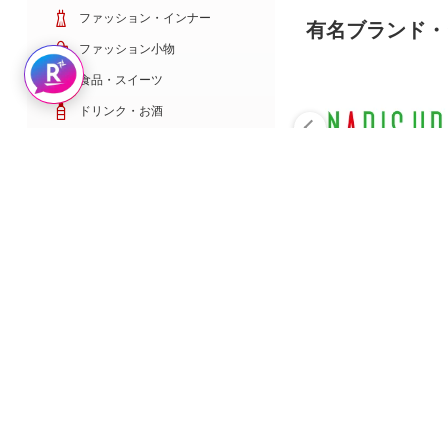
ファッション・インナー
有名ブランド・
ファッション小物
Rakuten AIで探す
食品・スイーツ
ドリンク・お酒
日用雑貨・キッチン用品
コスメ・健康・医薬品
キッズ・ベビー・玩具
家電・TV・カメラ
PC・スマホ・通信
スポーツ・ゴルフ
車・バイク
インテリア・寝具・収納
ペット・花・DIY工具
サービス・リフォーム