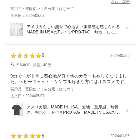
サイズはアメリカサイズでなく、日本規格のSMLと同じ位で
さらに表示
しょうか。
実用品・普段使い｜自分用｜はじめて
着用後、洗濯機で洗濯乾燥を2度かけましたが、着丈5%、身
注文日：2024/08/07
幅1%ほど縮みました。参考まで。
アメリカらしい無骨で心地よい重量感を感じられる
MADE IN USAのTシャツPRO-TAG　無地　しっか
りした　9オンスPRO-TAG MADE IN USAスーパー
ヘビーウエイトTシャツ　9オンス
5
2024/05/09
Y.S-8OG
男性
40代
9ozですが非常に着心地が良く他のカラーも欲しくなりまし
た。ヘビーウェイト・シンプル好きな方にはオススメです。
実用品・普段使い｜自分用｜はじめて
注文日：2024/05/07
アメリカ製、MADE IN USA、無地、重厚感、無骨
さ、胸ポケット付きPROTAG　MADE IN USAスー
パーヘビーウエイトTシャツポケット付き　9オンス
5
2024/01/06