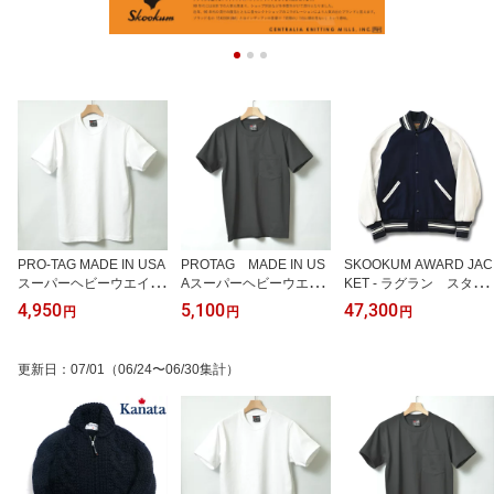
PRO-TAG MADE IN USA
PROTAG MADE IN US
SKOOKUM AWARD JAC
スーパーヘビーウエイト
Aスーパーヘビーウエイ
KET - ラグラン スタジ
Tシャツ 9オンス
トTシャツポケット付
アムジャンパー【品質】
4,950
5,100
47,300
円
円
円
き 9オンス
袖部分:牛革 身頃部分:毛9
0%ナイロン10% 裏地:ポ
リエステル100% リブ部
更新日
：
07/01
（06/24〜06/30集計）
分:アクリル67%毛23%
ポリエステル14%ポリウ
レタン1% MADE IN CHI
NA