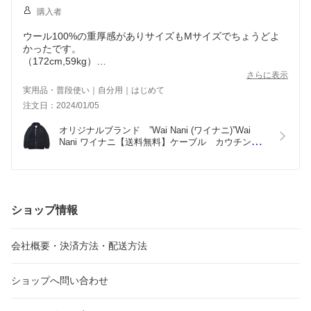
購入者
ウール100%の重厚感がありサイズもMサイズでちょうどよ
かったです。
（172cm,59kg）
発送も早くてありがたいです。
さらに表示
実用品・普段使い｜自分用｜はじめて
注文日：2024/01/05
オリジナルブランド　”Wai Nani (ワイナニ)”Wai 
Nani ワイナニ【送料無料】ケーブル　カウチンセ
ーター【手編み】【ショールカラー】【メンズ】
【レディース】
ショップ情報
会社概要・決済方法・配送方法
ショップへ問い合わせ