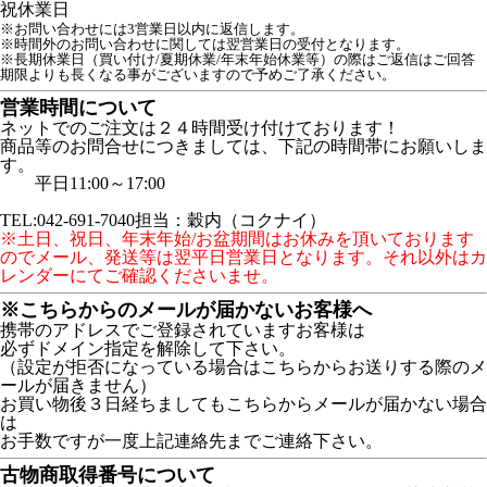
祝
休業日
※お問い合わせには3営業日以内に返信します。
※時間外のお問い合わせに関しては翌営業日の受付となります。
※長期休業日（買い付け/夏期休業/年末年始休業等）の際はご返信はご回答
期限よりも長くなる事がございますので予めご了承ください。
営業時間について
ネットでのご注文は２４時間受け付けております！
商品等のお問合せにつきましては、下記の時間帯にお願いしま
す。
平日11:00～17:00
TEL:042-691-7040担当：穀内（コクナイ）
※土日、祝日、年末年始/お盆期間はお休みを頂いております
のでメール、発送等は翌平日営業日となります。それ以外はカ
レンダーにてご確認くださいませ。
※こちらからのメールが届かないお客様へ
携帯のアドレスでご登録されていますお客様は
必ずドメイン指定を解除して下さい。
（設定が拒否になっている場合はこちらからお送りする際のメ
ールが届きません）
お買い物後３日経ちましてもこちらからメールが届かない場合
は
お手数ですが一度上記連絡先までご連絡下さい。
古物商取得番号について