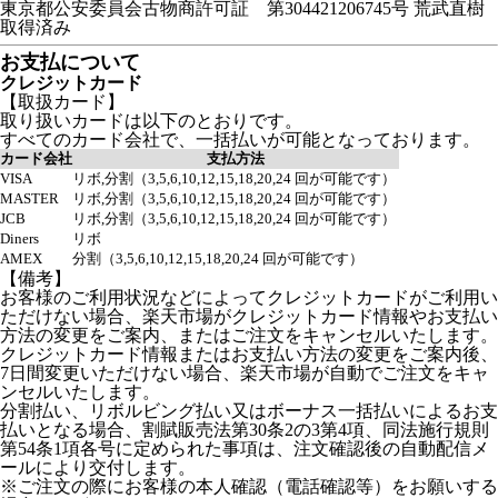
東京都公安委員会古物商許可証 第304421206745号 荒武直樹
取得済み
お支払について
クレジットカード
【取扱カード】
取り扱いカードは以下のとおりです。
すべてのカード会社で、一括払いが可能となっております。
カード会社
支払方法
VISA
リボ,分割（3,5,6,10,12,15,18,20,24 回が可能です）
MASTER
リボ,分割（3,5,6,10,12,15,18,20,24 回が可能です）
JCB
リボ,分割（3,5,6,10,12,15,18,20,24 回が可能です）
Diners
リボ
AMEX
分割（3,5,6,10,12,15,18,20,24 回が可能です）
【備考】
お客様のご利用状況などによってクレジットカードがご利用い
ただけない場合、楽天市場がクレジットカード情報やお支払い
方法の変更をご案内、またはご注文をキャンセルいたします。
クレジットカード情報またはお支払い方法の変更をご案内後、
7日間変更いただけない場合、楽天市場が自動でご注文をキャ
ンセルいたします。
分割払い、リボルビング払い又はボーナス一括払いによるお支
払いとなる場合、割賦販売法第30条2の3第4項、同法施行規則
第54条1項各号に定められた事項は、注文確認後の自動配信メ
ールにより交付します。
※ご注文の際にお客様の本人確認（電話確認等）をお願いする