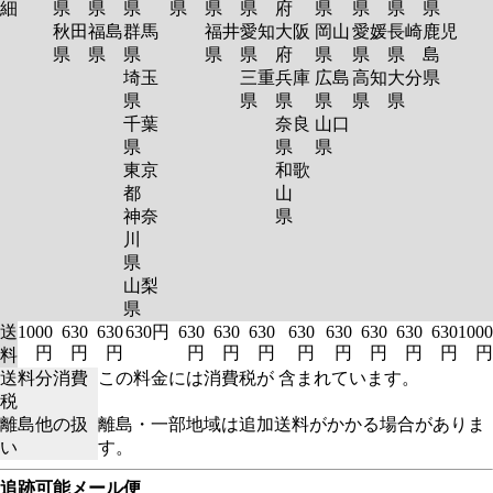
細
県
県
県
県
県
県
府
県
県
県
県
秋田
福島
群馬
福井
愛知
大阪
岡山
愛媛
長崎
鹿児
県
県
県
県
県
府
県
県
県
島
埼玉
三重
兵庫
広島
高知
大分
県
県
県
県
県
県
県
千葉
奈良
山口
県
県
県
東京
和歌
都
山
神奈
県
川
県
山梨
県
送
1000
630
630
630円
630
630
630
630
630
630
630
630
1000
円
円
円
円
円
円
円
円
円
円
円
円
料
送料分消費
この料金には消費税が 含まれています。
税
離島他の扱
離島・一部地域は追加送料がかかる場合がありま
い
す。
追跡可能メール便