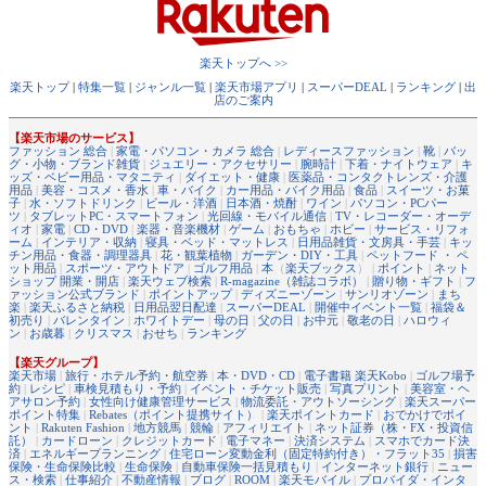
楽天トップへ >>
楽天トップ
|
特集一覧
|
ジャンル一覧
|
楽天市場アプリ
|
スーパーDEAL
|
ランキング
|
出
店のご案内
【楽天市場のサービス】
ファッション 総合
|
家電・パソコン・カメラ 総合
|
レディースファッション
|
靴
|
バッ
グ・小物・ブランド雑貨
|
ジュエリー・アクセサリー
|
腕時計
|
下着・ナイトウェア
|
キ
ッズ・ベビー用品・マタニティ
|
ダイエット・健康
|
医薬品・コンタクトレンズ・介護
用品
|
美容・コスメ・香水
|
車・バイク
|
カー用品・バイク用品
|
食品
|
スイーツ・お菓
子
|
水・ソフトドリンク
|
ビール・洋酒
|
日本酒・焼酎
|
ワイン
|
パソコン・PCパー
ツ
|
タブレットPC・スマートフォン
|
光回線・モバイル通信
|
TV・レコーダー・オーデ
ィオ
|
家電
|
CD・DVD
|
楽器・音楽機材
|
ゲーム
|
おもちゃ
|
ホビー
|
サービス・リフォ
ーム
|
インテリア・収納
|
寝具・ベッド・マットレス
|
日用品雑貨・文房具・手芸
|
キッ
チン用品・食器・調理器具
|
花・観葉植物
|
ガーデン・DIY・工具
|
ペットフード ・ ペ
ット用品
|
スポーツ・アウトドア
|
ゴルフ用品
|
本
（
楽天ブックス
） |
ポイント
|
ネット
ショップ 開業・開店
|
楽天ウェブ検索
|
R-magazine（雑誌コラボ）
|
贈り物・ギフト
|
フ
ァッション公式ブランド
|
ポイントアップ
|
ディズニーゾーン
|
サンリオゾーン
|
まち
楽
|
楽天ふるさと納税
|
日用品翌日配達
|
スーパーDEAL
|
開催中イベント一覧
|
福袋＆
初売り
|
バレンタイン
|
ホワイトデー
|
母の日
|
父の日
|
お中元
|
敬老の日
|
ハロウィ
ン
|
お歳暮
|
クリスマス
|
おせち
|
ランキング
【楽天グループ】
楽天市場
|
旅行・ホテル予約・航空券
|
本・DVD・CD
|
電子書籍 楽天Kobo
|
ゴルフ場予
約
|
レシピ
|
車検見積もり・予約
|
イベント・チケット販売
|
写真プリント
|
美容室・ヘ
アサロン予約
|
女性向け健康管理サービス
|
物流委託・アウトソーシング
|
楽天スーパー
ポイント特集
|
Rebates（ポイント提携サイト）
|
楽天ポイントカード
|
おでかけでポイ
ント
|
Rakuten Fashion
|
地方競馬
|
競輪
|
アフィリエイト
|
ネット証券（株・FX・投資信
託）
|
カードローン
|
クレジットカード
|
電子マネー
|
決済システム
|
スマホでカード決
済
|
エネルギープランニング
|
住宅ローン変動金利（固定特約付き）・フラット35
|
損害
保険・生命保険比較
|
生命保険
|
自動車保険一括見積もり
|
インターネット銀行
|
ニュー
ス・検索
|
仕事紹介
|
不動産情報
|
ブログ
|
ROOM
|
楽天モバイル
|
プロバイダ・インタ