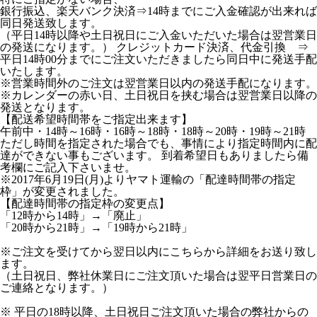
銀行振込、楽天バンク決済⇒14時までにご入金確認が出来れば
同日発送致します。
（平日14時以降や土日祝日にご入金いただいた場合は翌営業日
の発送になります。） クレジットカード決済、代金引換 ⇒
平日14時00分までにご注文いただきましたら同日中に発送手配
いたします。
※営業時間外のご注文は翌営業日以内の発送手配になります。
※カレンダーの赤い日、土日祝日を挟む場合は翌営業日以降の
発送となります。
【配送希望時間帯をご指定出来ます】
午前中・14時～16時・16時～18時・18時～20時・19時～21時
ただし時間を指定された場合でも、事情により指定時間内に配
達ができない事もございます。 到着希望日もありましたら備
考欄にご記入下さいませ。
※2017年6月19日(月)よりヤマト運輸の「配達時間帯の指定
枠」が変更されました。
【配達時間帯の指定枠の変更点】
「12時から14時」→「廃止」
「20時から21時」→「19時から21時」
※ご注文を受けてから翌日以内にこちらから詳細をお送り致し
ます。
（土日祝日、弊社休業日にご注文頂いた場合は翌平日営業日の
ご連絡となります。）
※ 平日の18時以降、土日祝日ご注文頂いた場合の弊社からの