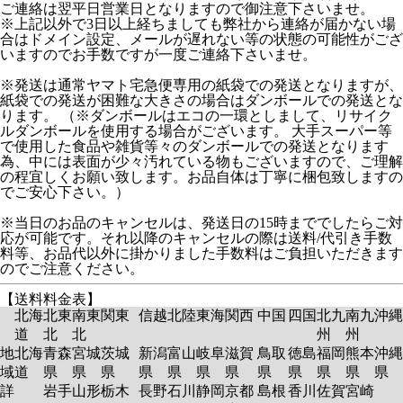
ご連絡は翌平日営業日となりますので御注意下さいませ。
※上記以外で3日以上経ちましても弊社から連絡が届かない場
合はドメイン設定、メールが遅れない等の状態の可能性がござ
いますのでお手数ですが一度ご連絡下さいませ。
※発送は通常ヤマト宅急便専用の紙袋での発送となりますが、
紙袋での発送が困難な大きさの場合はダンボールでの発送とな
ります。 （※ダンボールはエコの一環としまして、リサイク
ルダンボールを使用する場合がございます。 大手スーパー等
で使用した食品や雑貨等々のダンボールでの発送となります
為、中には表面が少々汚れている物もございますので、ご理解
の程宜しくお願い致します。お品自体は丁寧に梱包致しますの
でご安心下さい。）
※当日のお品のキャンセルは、発送日の15時まででしたらご対
応が可能です。それ以降のキャンセルの際は送料/代引き手数
料等、お品代以外に掛かりました手数料はご負担いただきます
のでご注意ください。
【送料料金表】
北海
北東
南東
関東
信越
北陸
東海
関西
中国
四国
北九
南九
沖縄
道
北
北
州
州
地
北海
青森
宮城
茨城
新潟
富山
岐阜
滋賀
鳥取
徳島
福岡
熊本
沖縄
域
道
県
県
県
県
県
県
県
県
県
県
県
県
詳
岩手
山形
栃木
長野
石川
静岡
京都
島根
香川
佐賀
宮崎