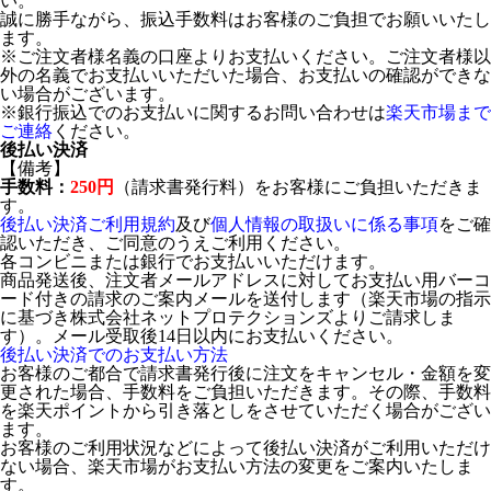
い。
誠に勝手ながら、振込手数料はお客様のご負担でお願いいたし
ます。
※ご注文者様名義の口座よりお支払いください。ご注文者様以
外の名義でお支払いいただいた場合、お支払いの確認ができな
い場合がございます。
※銀行振込でのお支払いに関するお問い合わせは
楽天市場まで
ご連絡
ください。
後払い決済
【備考】
手数料：
250円
（請求書発行料）をお客様にご負担いただきま
す。
後払い決済ご利用規約
及び
個人情報の取扱いに係る事項
をご確
認いただき、ご同意のうえご利用ください。
各コンビニまたは銀行でお支払いいただけます。
商品発送後、注文者メールアドレスに対してお支払い用バーコ
ード付きの請求のご案内メールを送付します（楽天市場の指示
に基づき株式会社ネットプロテクションズよりご請求しま
す）。メール受取後14日以内にお支払いください。
後払い決済でのお支払い方法
お客様のご都合で請求書発行後に注文をキャンセル・金額を変
更された場合、手数料をご負担いただきます。その際、手数料
を楽天ポイントから引き落としをさせていただく場合がござい
ます。
お客様のご利用状況などによって後払い決済がご利用いただけ
ない場合、楽天市場がお支払い方法の変更をご案内いたしま
す。