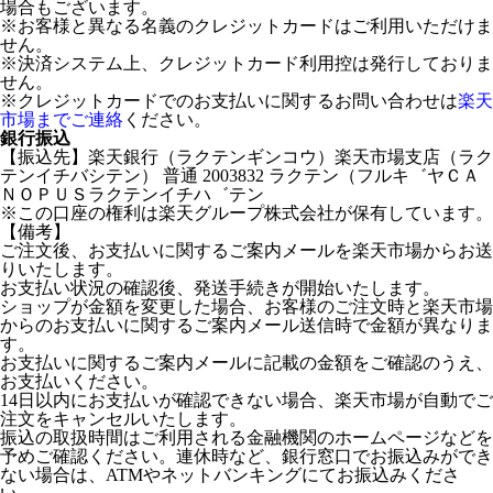
場合もございます。
※お客様と異なる名義のクレジットカードはご利用いただけま
せん。
※決済システム上、クレジットカード利用控は発行しておりま
せん。
※クレジットカードでのお支払いに関するお問い合わせは
楽天
市場までご連絡
ください。
銀行振込
【振込先】楽天銀行（ラクテンギンコウ）楽天市場支店（ラク
テンイチバシテン） 普通 2003832 ラクテン（フルキ゛ヤＣＡ
ＮＯＰＵＳラクテンイチハ゛テン
※この口座の権利は楽天グループ株式会社が保有しています。
【備考】
ご注文後、お支払いに関するご案内メールを楽天市場からお送
りいたします。
お支払い状況の確認後、発送手続きが開始いたします。
ショップが金額を変更した場合、お客様のご注文時と楽天市場
からのお支払いに関するご案内メール送信時で金額が異なりま
す。
お支払いに関するご案内メールに記載の金額をご確認のうえ、
お支払いください。
14日以内にお支払いが確認できない場合、楽天市場が自動でご
注文をキャンセルいたします。
振込の取扱時間はご利用される金融機関のホームページなどを
予めご確認ください。連休時など、銀行窓口でお振込みができ
ない場合は、ATMやネットバンキングにてお振込みくださ