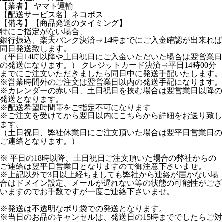
【業者】 ヤマト運輸
【配送サービス名】ネコポス
【備考】【商品発送のタイミング】
特にご指定がない場合、
銀行振込、楽天バンク決済⇒14時までにご入金確認が出来れば
同日発送致します。
（平日14時以降や土日祝日にご入金いただいた場合は翌営業日
の発送になります。） クレジットカード決済⇒平日14時00分
までにご注文いただきましたら同日中に発送手配いたします。
※営業時間外のご注文は翌営業日以内の発送手配になります。
※カレンダーの赤い日、土日祝日を挟む場合は翌営業日以降の
発送となります。
※配送希望時間帯をご指定不可になります
※ご注文を受けてから翌日以内にこちらから詳細をお送り致し
ます。
（土日祝日、弊社休業日にご注文頂いた場合は翌平日営業日の
ご連絡となります。）
※ 平日の18時以降、土日祝日ご注文頂いた場合の弊社からの
ご連絡は翌平日営業日となりますので御注意下さいませ。
※上記以外で3日以上経ちましても弊社から連絡が届かない場
合はドメイン設定、メールが遅れない等の状態の可能性がござ
いますのでお手数ですが一度ご連絡下さいませ。
※発送は不透明なポリ袋での発送となります。
※当日のお品のキャンセルは、発送日の15時まででしたらご対