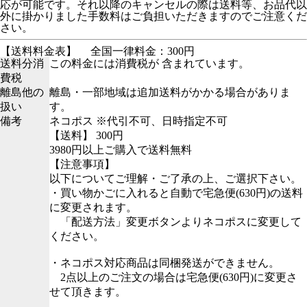
応が可能です。それ以降のキャンセルの際は送料等、お品代以
外に掛かりました手数料はご負担いただきますのでご注意くだ
さい。
【送料料金表】
全国一律料金：300円
送料分消
この料金には消費税が 含まれています。
費税
離島他の
離島・一部地域は追加送料がかかる場合がありま
扱い
す。
備考
ネコポス ※代引不可、日時指定不可
【送料】 300円
3980円以上ご購入で送料無料
【注意事項】
以下についてご理解・ご了承の上、ご選択下さい。
・買い物かごに入れると自動で宅急便(630円)の送料
に変更されます。
「配送方法」変更ボタンよりネコポスに変更して
ください。
・ネコポス対応商品は同梱発送ができません。
2点以上のご注文の場合は宅急便(630円)に変更さ
せて頂きます。