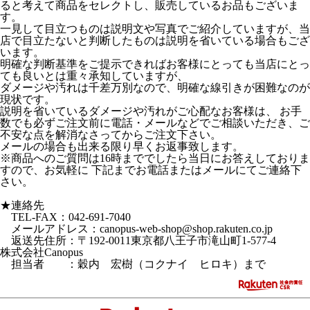
ると考えて商品をセレクトし、販売しているお品もございま
す。
一見して目立つものは説明文や写真でご紹介していますが、当
店で目立たないと判断したものは説明を省いている場合もござ
います。
明確な判断基準をご提示できればお客様にとっても当店にとっ
ても良いとは重々承知していますが、
ダメージや汚れは千差万別なので、明確な線引きが困難なのが
現状です。
説明を省いているダメージや汚れがご心配なお客様は、 お手
数でも必ずご注文前に電話・メールなどでご相談いただき、ご
不安な点を解消なさってからご注文下さい。
メールの場合も出来る限り早くお返事致します。
※商品へのご質問は16時まででしたら当日にお答えしておりま
すので、お気軽に 下記までお電話またはメールにてご連絡下
さい。
★連絡先
TEL-FAX：042-691-7040
メールアドレス：canopus-web-shop@shop.rakuten.co.jp
返送先住所：〒192-0011東京都八王子市滝山町1-577-4
株式会社Canopus
担当者 ：穀内 宏樹（コクナイ ヒロキ）まで