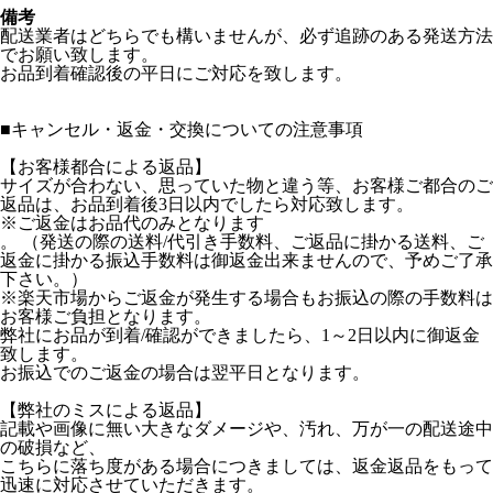
備考
配送業者はどちらでも構いませんが、必ず追跡のある発送方法
でお願い致します。
お品到着確認後の平日にご対応を致します。
■
キャンセル・返金・交換についての注意事項
【お客様都合による返品】
サイズが合わない、思っていた物と違う等、お客様ご都合のご
返品は、お品到着後3日以内でしたら対応致します。
※ご返金はお品代のみとなります
。 （発送の際の送料/代引き手数料、ご返品に掛かる送料、ご
返金に掛かる振込手数料は御返金出来ませんので、予めご了承
下さい。）
※楽天市場からご返金が発生する場合もお振込の際の手数料は
お客様ご負担となります。
弊社にお品が到着/確認ができましたら、1～2日以内に御返金
致します。
お振込でのご返金の場合は翌平日となります。
【弊社のミスによる返品】
記載や画像に無い大きなダメージや、汚れ、万が一の配送途中
の破損など、
こちらに落ち度がある場合につきましては、返金返品をもって
迅速に対応させていただきます。