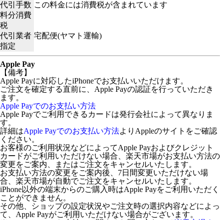
代引手数
この料金には消費税が含まれています
料分消費
税
代引業者
宅配便(ヤマト運輸)
指定
Apple Pay
【備考】
Apple Payに対応したiPhoneでお支払いいただけます。
ご注文を確定する直前に、Apple Payの認証を行っていただき
ます。
Apple Payでのお支払い方法
Apple Payでご利用できるカードは発行会社によって異なりま
す。
詳細は
Apple Payでのお支払い方法
よりAppleのサイトをご確認
ください。
お客様のご利用状況などによってApple Payおよびクレジット
カードがご利用いただけない場合、楽天市場がお支払い方法の
変更をご案内、またはご注文をキャンセルいたします。
お支払い方法の変更をご案内後、7日間変更いただけない場
合、楽天市場が自動でご注文をキャンセルいたします。
iPhone以外の端末からのご購入時はApple Payをご利用いただく
ことができません。
その他、ショップの設定状況やご注文時の選択内容などによっ
て、Apple Payがご利用いただけない場合がございます。