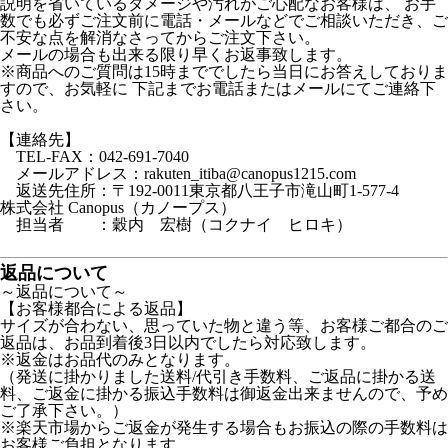
説明を省いているダメージや汚れがご心配なお客様は、 お手
数でも必ずご注文前に電話・メールなどでご相談いただき、ご
不安な点を解消なさってからご注文下さい。
メールの場合も出来る限り早くお返事致します。
※商品へのご質問は15時まででしたら当日にお答えしておりま
すので、お気軽に 下記までお電話またはメールにてご連絡下
さい。
【連絡先】
TEL-FAX：042-691-7040
メールアドレス：rakuten_itiba@canopus1215.com
返送先住所：〒192-0011東京都八王子市滝山町1-577-4
株式会社 Canopus（カノープス）
担当者 ：穀内 宏樹（コクナイ ヒロキ）
返品について
～返品について～
【お客様都合による返品】
サイズが合わない、思っていた物と違う等、お客様ご都合のご
返品は、お品到着後3日以内でしたら対応致します。
※返金はお品代のみとなります。
（発送に掛かりました送料/代引き手数料、ご返品に掛かる送
料、ご返金に掛かる振込手数料は御返金出来ませんので、予め
ご了承下さい。）
※楽天市場からご返金が発生する場合もお振込の際の手数料は
お客様ご負担となります。