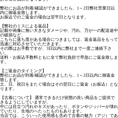
弊社にお品が到着/確認ができましたら、1～2日弊社営業日以
内に御返金致します。
お振込でのご返金の場合は翌平日となります。
【弊社のミスによる返品】
記載や画像に無い大きなダメージや、汚れ、万が一の配送途中
の破損など、
こちらに落ち度がある場合につきましては、返金返品をもって
迅速に対応させていただきます。
その際はお手数ですが、3日以内に弊社まで一度ご連絡下さ
い。
送料・お振込手数料ともに全て弊社負担で早急にご返金致しま
す。
【ご返金のタイミング】
弊社にお品が到着/確認ができましたら、1～2日以内に御返金
致します。
土、日、祝日をまたぐ場合はその翌日にご返金（お振込）とな
ります。
【古着について】 通常できるだけ状態の良い商品をご提供で
きるようにしていますが、
中には目立つ汚れやキズがあったり、ボタンやジッパーが壊れ
ていたり、生地のへたったものもあります。
当店では、こういった使用感も含めて古着の魅力（アジ）であ