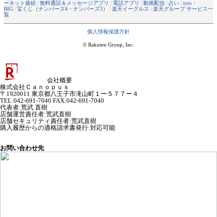
ーネット接続
|
無料通話＆メッセージアプリ
|
電話アプリ
|
動画配信
|
占い
|
toto・
BIG
|
宝くじ（ナンバーズ4・ナンバーズ3）
|
楽天イーグルス
|
楽天グループ サービス一
覧
個人情報保護方針
© Rakuten Group, Inc.
会社概要
株式会社Ｃａｎｏｐｕｓ
〒1920011 東京都八王子市滝山町１ー５７７ー４
TEL:042-691-7040 FAX:042-691-7040
代表者
:
荒武 直樹
店舗運営責任者
:
荒武直樹
店舗セキュリティ責任者
:
荒武直樹
購入履歴からの適格請求書発行:対応可能
お問い合わせ先