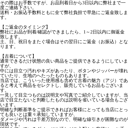
その際はお手数ですが、お品到着日から3日以内に弊社まで一
度ご連絡下さい。
送料・お振込手数料ともに全て弊社負担で早急にご返金致しま
す。
【ご返金のタイミング】
弊社にお品が到着/確認ができましたら、1～2日以内に御返金
致します。
土、日、祝日をまたぐ場合はその翌日にご返金（お振込）とな
ります。
【古着について】
通常できるだけ状態の良い商品をご提供できるようにしていま
すが、
中には目立つ汚れやキズがあったり、ボタンやジッパーが壊れ
ていたり、生地のへたったものもあります。
当店では、こういった使用感も含めて古着の魅力（アジ）であ
ると考えて商品をセレクトし、販売しているお品もございま
す。
一見して目立つものは説明文や写真でご紹介していますが、当
店で目立たないと判断したものは説明を省いている場合もござ
います。
明確な判断基準をご提示できればお客様にとっても当店にとっ
ても良いとは重々承知していますが、
ダメージや汚れは千差万別なので、明確な線引きが困難なのが
現状です。