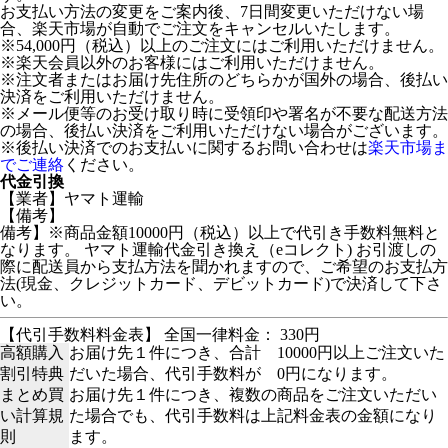
お支払い方法の変更をご案内後、7日間変更いただけない場
合、楽天市場が自動でご注文をキャンセルいたします。
※54,000円（税込）以上のご注文にはご利用いただけません。
※楽天会員以外のお客様にはご利用いただけません。
※注文者またはお届け先住所のどちらかが国外の場合、後払い
決済をご利用いただけません。
※メール便等のお受け取り時に受領印や署名が不要な配送方法
の場合、後払い決済をご利用いただけない場合がございます。
※後払い決済でのお支払いに関するお問い合わせは
楽天市場ま
でご連絡
ください。
代金引換
【業者】ヤマト運輸
【備考】
備考】※商品金額10000円（税込）以上で代引き手数料無料と
なります。 ヤマト運輸代金引き換え（eコレクト) お引渡しの
際に配送員から支払方法を聞かれますので、ご希望のお支払方
法(現金、クレジットカード、デビットカード)で決済して下さ
い。
【代引手数料料金表】 全国一律料金： 330円
高額購入
お届け先１件につき、合計 10000円以上ご注文いた
割引特典
だいた場合、代引手数料が 0円になります。
まとめ買
お届け先１件につき、複数の商品をご注文いただい
い計算規
た場合でも、代引手数料は上記料金表の金額になり
則
ます。