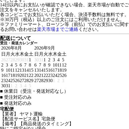
14日以内にお支払いが確認できない場合、楽天市場が自動でご
注文をキャンセルいたします。
各コンビニでお支払いいただく場合、決済手数料は無料です。
※30万円（税込）以上のご注文にはご利用いただけません。
※ファミリーマート、ローソン等（前払）でのお支払いに関す
るお問い合わせは
楽天市場までご連絡
ください。
配送について
受注・発送カレンダー
2026年8月
2026年9月
日
月
火
水
木
金
土
日
月
火
水
木
金
土
26
27
28
29
30
31
1
30
31
1
2
3
4
5
2
3
4
5
6
7
8
6
7
8
9
10
11
12
9
10
11
12
13
14
15
13
14
15
16
17
18
19
16
17
18
19
20
21
22
20
21
22
23
24
25
26
23
24
25
26
27
28
29
27
28
29
30
1
2
3
30
31
1
2
3
4
5
■
休業日（受注・発送対応なし）
■
受注対応のみ
■
発送対応のみ
宅配便
【業者】 ヤマト運輸
【配送サービス名】宅急便
【備考】【商品発送のタイミング】
特にご指定がない場合、