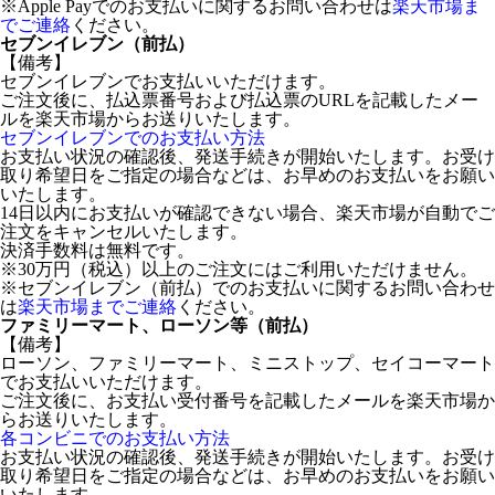
※Apple Payでのお支払いに関するお問い合わせは
楽天市場ま
でご連絡
ください。
セブンイレブン（前払）
【備考】
セブンイレブンでお支払いいただけます。
ご注文後に、払込票番号および払込票のURLを記載したメー
ルを楽天市場からお送りいたします。
セブンイレブンでのお支払い方法
お支払い状況の確認後、発送手続きが開始いたします。お受け
取り希望日をご指定の場合などは、お早めのお支払いをお願い
いたします。
14日以内にお支払いが確認できない場合、楽天市場が自動でご
注文をキャンセルいたします。
決済手数料は無料です。
※30万円（税込）以上のご注文にはご利用いただけません。
※セブンイレブン（前払）でのお支払いに関するお問い合わせ
は
楽天市場までご連絡
ください。
ファミリーマート、ローソン等（前払）
【備考】
ローソン、ファミリーマート、ミニストップ、セイコーマート
でお支払いいただけます。
ご注文後に、お支払い受付番号を記載したメールを楽天市場か
らお送りいたします。
各コンビニでのお支払い方法
お支払い状況の確認後、発送手続きが開始いたします。お受け
取り希望日をご指定の場合などは、お早めのお支払いをお願い
いたします。