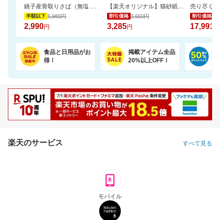
銚子産骨取りさば（無塩 選べる1kg・2kg）【骨取り魚の飯田商店】
【楽天オリジナル】猫砂紙タイプ大容量＼約一か月548円／今だけお買い得セール！
5,980円
3,650円
19
半額以下
割引価格
割引価格
2,990
3,285
17,991
円
円
円
食品と日用品がお
掲載アイテム全品
日
得！
20%以上OFF！
ポ
楽天のサービス
すべて見る
モバイル