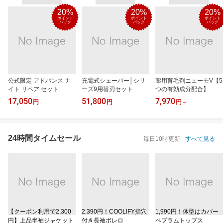
20%
20%
20%
ポイント
ポイント
ポイント
バック
バック
バック
公式限定 アドバンス ナ
充電式シェーバー│シリ
薬用育毛剤ニューモV【5
イト リペア セット
ーズ9用替刃セット
つの有効成分配合】
17,050
51,800
7,970
円
円
円
～
24時間タイムセール
毎日10時更新
すべて見る
【クーポン利用で2,300
2,390円！COOLIFY指穴
1,990円！体型はカバー
円】上品半袖ジャケット
付き長袖ボレロ
ペプラムトップス