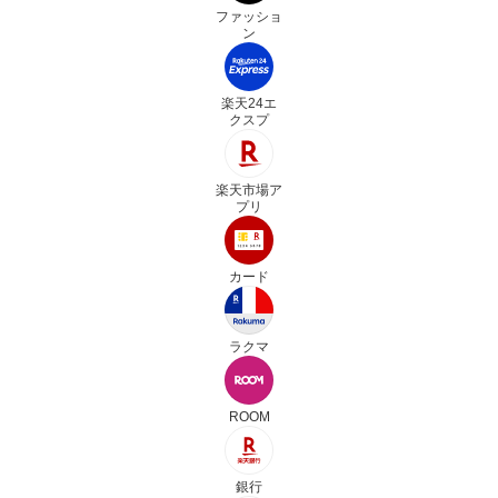
ファッショ
ン
楽天24エ
クスプ
楽天市場ア
プリ
カード
ラクマ
ROOM
銀行