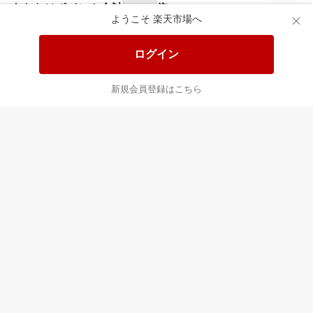
食品と日用品がお
掲載アイテム全品
日
得！
20%以上OFF！
ポ
ようこそ 楽天市場へ
ログイン
あなたはポイント
合計
倍
新規会員登録はこちら
最近チェックした商品
すべて見る