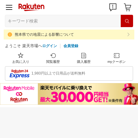
熊本県での地震による影響について
ようこそ 楽天市場へ
ログイン
会員登録
お気に入り
閲覧履歴
購入履歴
myクーポン
1,980円以上で日用品が送料無料