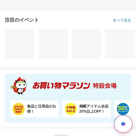
注目のイベント
すべて見る
【楽天オリジナル】3つのカラー選べる、立体マスク＼約3か月使える大容量／
＼7％OFF！／まとめ買いに！ネピア トイレットペーパー 72ロール
1,760円
3,780円
6,
割引価格
割引価格
割引価格
1,496
3,500
3,580
円
円
円