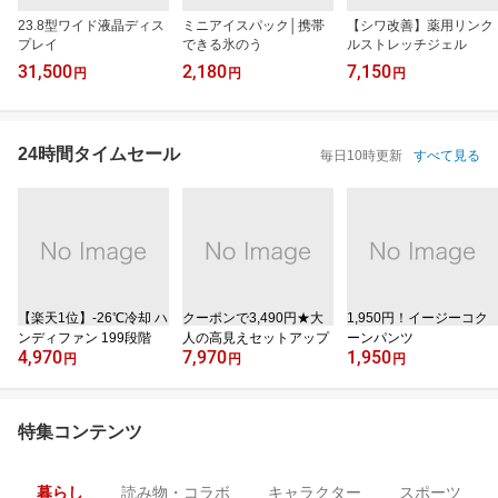
23.8型ワイド液晶ディス
ミニアイスパック│携帯
【シワ改善】薬用リンク
プレイ
できる氷のう
ルストレッチジェル
31,500
2,180
7,150
円
円
円
24時間タイムセール
毎日10時更新
すべて見る
【楽天1位】‐26℃冷却 ハ
クーポンで3,490円★大
1,950円！イージーコク
ンディファン 199段階
人の高見えセットアップ
ーンパンツ
4,970
7,970
1,950
円
円
円
特集コンテンツ
暮らし
読み物・コラボ
キャラクター
スポーツ