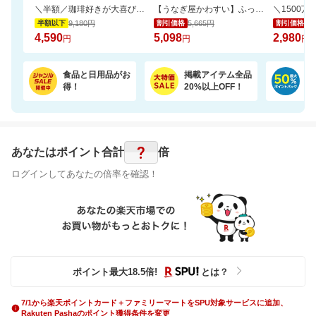
＼半額／珈琲好きが大喜び。銀座の専門店の芳醇なドリップ珈琲を飲み比べ10種100杯
【うなぎ屋かわすい】ふっくら肉厚！国産うなぎ大サイズ2尾セットがお買い得！
9,180円
5,665円
3,
半額以下
割引価格
割引価格
4,590
5,098
2,980
円
円
円
食品と日用品がお
掲載アイテム全品
日
得！
20%以上OFF！
ポ
?
あなたはポイント
合計
倍
ログインしてあなたの倍率を確認！
ポイント最大
18.5
倍
!
とは？
7/1から楽天ポイントカード＋ファミリーマートをSPU対象サービスに追加、
Rakuten Pashaのポイント獲得条件を変更