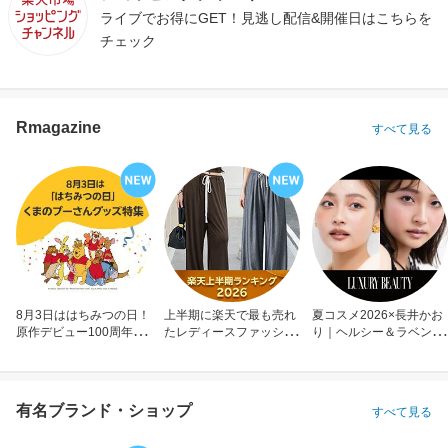
ライブでお得にGET！見逃し配信&開催日はこちらを
チェック
Rmagazine
すべて見る
8月3日ははちみつの日！
上半期に楽天で最も売れ
夏コスメ2026×長井かお
原作デビュー100周年も
たレディースファッショ
り｜ヘルシー＆ラベンダ
お祝い
ン
ーメイク
有名ブランド・ショップ
すべて見る