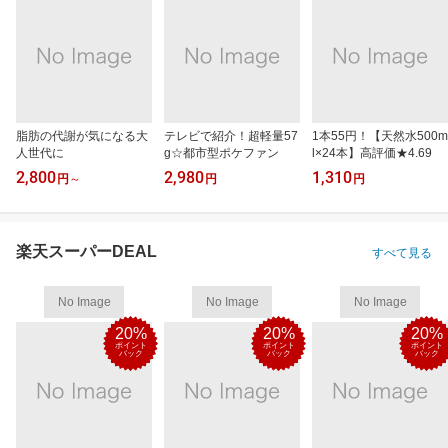
脂肪の代謝が気になる大
テレビで紹介！超軽量57
1本55円！【天然水500m
人世代に
g☆都市型ポケファン
l×24本】高評価★4.69
2,800
2,980
1,310
円
～
円
円
楽天スーパーDEAL
すべて見る
No Image
No Image
No Image
20%
20%
20%
ポイント
ポイント
ポイント
バック
バック
バック