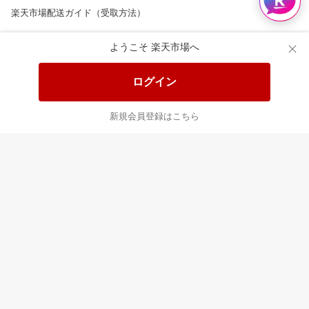
楽天市場配送ガイド（受取方法）
楽天にお店を開きませんか？
ようこそ 楽天市場へ
楽天ショッピングサービスご利用規約
ログイン
ページ内容・広告に関するご意見はこちら
新規会員登録はこちら
楽天クラッチ募金
Rakuten Ichiba English Guide
ご利用ガイド
ヘルプ
ログイン
8/16(日)メンテナンス実施のお知らせ
プラットフォームの透明性及び公正性の向上に関する取り組み