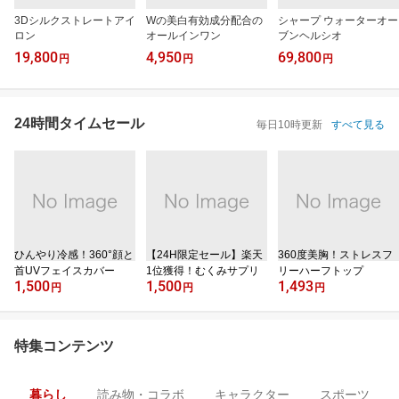
3Dシルクストレートアイ
Wの美白有効成分配合の
シャープ ウォーターオー
ロン
オールインワン
ブンヘルシオ
19,800
4,950
69,800
円
円
円
24時間タイムセール
毎日10時更新
すべて見る
ひんやり冷感！360°顔と
【24H限定セール】楽天
360度美胸！ストレスフ
首UVフェイスカバー
1位獲得！むくみサプリ
リーハーフトップ
1,500
1,500
1,493
円
円
円
特集コンテンツ
暮らし
読み物・コラボ
キャラクター
スポーツ