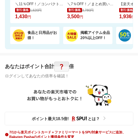
＼11％OFF！／コンパクトな2倍巻き！キッチンペーパー 12ロール
＼7％OFF！／まとめ買いに！ネピア トイレットペーパー 72ロール
1,620円
3,780円
2,
割引価格
割引価格
割引価格
1,430
3,500
1,936
円
円
円
食品と日用品がお
掲載アイテム全品
日
得！
20%以上OFF！
ポ
?
あなたはポイント
合計
倍
ログインしてあなたの倍率を確認！
ポイント最大
18.5
倍
!
とは？
7/1から楽天ポイントカード＋ファミリーマートをSPU対象サービスに追加、
Rakuten Pashaのポイント獲得条件を変更