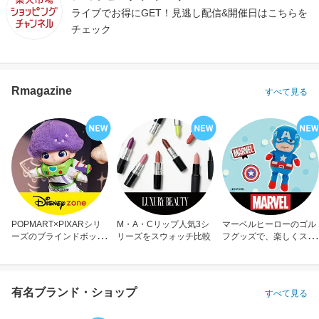
ライブでお得にGET！見逃し配信&開催日はこちらを
チェック
Rmagazine
すべて見る
POPMART×PIXARシリ
M・A・Cリップ人気3シ
マーベルヒーローのゴル
ーズのブラインドボック
リーズをスウォッチ比較
フグッズで、楽しくスコ
ス
アアップ！
有名ブランド・ショップ
すべて見る