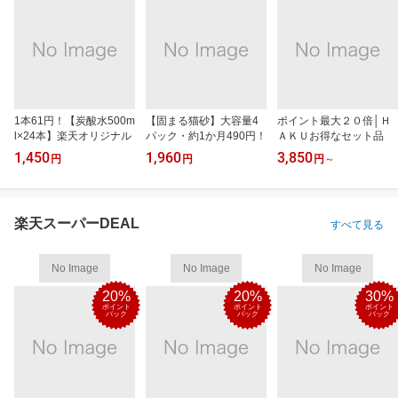
1本61円！【炭酸水500m
【固まる猫砂】大容量4
ポイント最大２０倍│Ｈ
l×24本】楽天オリジナル
パック・約1か月490円！
ＡＫＵお得なセット品
1,450
1,960
3,850
円
円
円
～
楽天スーパーDEAL
すべて見る
No Image
No Image
No Image
20%
20%
30%
ポイント
ポイント
ポイント
バック
バック
バック