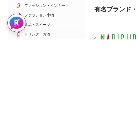
ファッション・インナー
有名ブランド・
ファッション小物
Rakuten AIで探す
食品・スイーツ
ドリンク・お酒
日用雑貨・キッチン用品
コスメ・健康・医薬品
キッズ・ベビー・玩具
家電・TV・カメラ
PC・スマホ・通信
スポーツ・ゴルフ
車・バイク
インテリア・寝具・収納
ペット・花・DIY工具
サービス・リフォーム