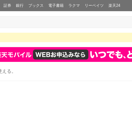
証券
銀行
ブックス
電子書籍
ラクマ
リーベイツ
楽天24
使える。