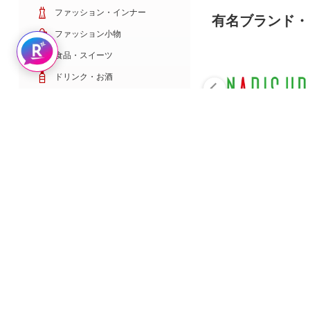
ファッション・インナー
有名ブランド・
ファッション小物
Rakuten AIで探す
食品・スイーツ
ドリンク・お酒
日用雑貨・キッチン用品
コスメ・健康・医薬品
キッズ・ベビー・玩具
家電・TV・カメラ
PC・スマホ・通信
スポーツ・ゴルフ
車・バイク
インテリア・寝具・収納
ペット・花・DIY工具
サービス・リフォーム