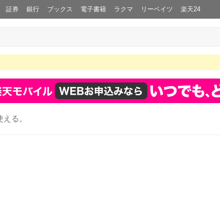
証券
銀行
ブックス
電子書籍
ラクマ
リーベイツ
楽天24
使える。