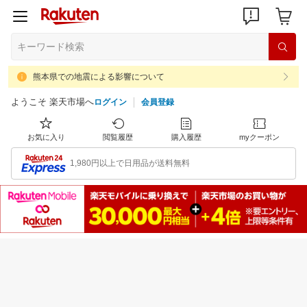
熊本県での地震による影響について
ようこそ 楽天市場へ
ログイン
会員登録
お気に入り
閲覧履歴
購入履歴
myクーポン
1,980円以上で日用品が送料無料