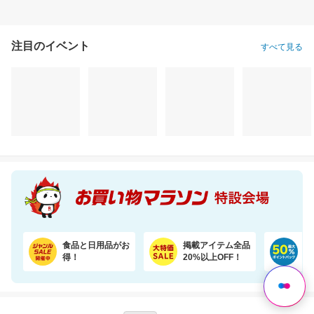
注目のイベント
すべて見る
【楽天オリジナル】3つのカラー選べる、立体マスク＼約3か月使える大容量／
＼半額！楽天1位★／1袋で4.5兆個の乳酸菌を配合！毎日の調子を考えた乳酸菌サプリ
1,760円
2,640円
1,
割引価格
半額以下
割引価格
1,496
1,320
1,000
円
円
円