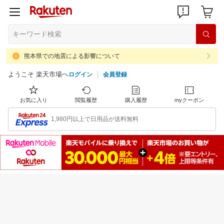
熊本県での地震による影響について
ようこそ 楽天市場へ
ログイン
会員登録
お気に入り
閲覧履歴
購入履歴
myクーポン
1,980円以上で日用品が送料無料