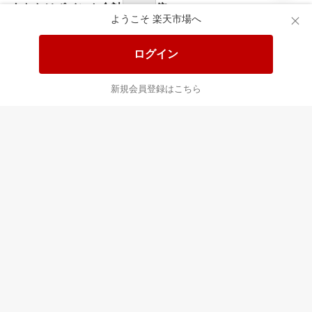
食品と日用品がお
掲載アイテム全品
日
得！
20%以上OFF！
ポ
ようこそ 楽天市場へ
ログイン
あなたはポイント
合計
倍
新規会員登録はこちら
最近チェックした商品
すべて見る