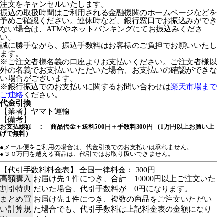
注文をキャンセルいたします。
振込の取扱時間はご利用される金融機関のホームページなどを
予めご確認ください。連休時など、銀行窓口でお振込みができ
ない場合は、ATMやネットバンキングにてお振込みくださ
い。
誠に勝手ながら、振込手数料はお客様のご負担でお願いいたし
ます。
※ご注文者様名義の口座よりお支払いください。ご注文者様以
外の名義でお支払いいただいた場合、お支払いの確認ができな
い場合がございます。
※銀行振込でのお支払いに関するお問い合わせは
楽天市場まで
ご連絡
ください。
代金引換
【業者】ヤマト運輸
【備考】
お支払総額 ： 商品代金＋送料500円＋手数料300円 （1万円以上お買い上
げで無料）
●メール便をご利用の場合は、代金引換でのお支払いは承れません。
●３０万円を越える商品は、代引ではお取り扱いできません。
【代引手数料料金表】 全国一律料金： 300円
高額購入
お届け先１件につき、合計 10000円以上ご注文いた
割引特典
だいた場合、代引手数料が 0円になります。
まとめ買
お届け先１件につき、複数の商品をご注文いただい
い計算規
た場合でも、代引手数料は上記料金表の金額になり