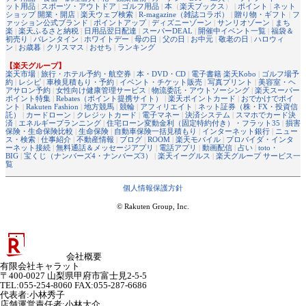
ット用品
|
スポーツ・アウトドア
|
ゴルフ用品
|
本
（
楽天ブックス
） |
ポイント
|
ネット
ショップ 開業・開店
|
楽天ウェブ検索
|
R-magazine（雑誌コラボ）
|
贈り物・ギフト
|
フ
ァッション公式ブランド
|
ポイントアップ
|
ディズニーゾーン
|
サンリオゾーン
|
まち
楽
|
楽天ふるさと納税
|
日用品翌日配達
|
スーパーDEAL
|
開催中イベント一覧
|
福袋＆
初売り
|
バレンタイン
|
ホワイトデー
|
母の日
|
父の日
|
お中元
|
敬老の日
|
ハロウィ
ン
|
お歳暮
|
クリスマス
|
おせち
|
ランキング
【楽天グループ】
楽天市場
|
旅行・ホテル予約・航空券
|
本・DVD・CD
|
電子書籍 楽天Kobo
|
ゴルフ場予
約
|
レシピ
|
車検見積もり・予約
|
イベント・チケット販売
|
写真プリント
|
美容室・ヘ
アサロン予約
|
女性向け健康管理サービス
|
物流委託・アウトソーシング
|
楽天スーパー
ポイント特集
|
Rebates（ポイント提携サイト）
|
楽天ポイントカード
|
おでかけでポイ
ント
|
Rakuten Fashion
|
地方競馬
|
競輪
|
アフィリエイト
|
ネット証券（株・FX・投資信
託）
|
カードローン
|
クレジットカード
|
電子マネー
|
決済システム
|
スマホでカード決
済
|
エネルギープランニング
|
住宅ローン変動金利（固定特約付き）・フラット35
|
損害
保険・生命保険比較
|
生命保険
|
自動車保険一括見積もり
|
インターネット銀行
|
ニュー
ス・検索
|
仕事紹介
|
不動産情報
|
ブログ
|
ROOM
|
楽天モバイル
|
プロバイダ・インタ
ーネット接続
|
無料通話＆メッセージアプリ
|
電話アプリ
|
動画配信
|
占い
|
toto・
BIG
|
宝くじ（ナンバーズ4・ナンバーズ3）
|
楽天イーグルス
|
楽天グループ サービス一
覧
個人情報保護方針
© Rakuten Group, Inc.
会社概要
有限会社キャラット
〒400-0027 山梨県甲府市富士見2-5-5
TEL:055-254-8060 FAX:055-287-6686
代表者
:
小林秀子
店舗運営責任者
:
小林大介