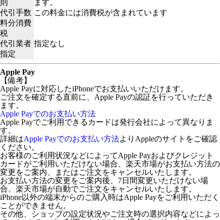
則
ます。
代引手数
この料金には消費税が含まれています
料分消費
税
代引業者
指定なし
指定
Apple Pay
【備考】
Apple Payに対応したiPhoneでお支払いいただけます。
ご注文を確定する直前に、Apple Payの認証を行っていただき
ます。
Apple Payでのお支払い方法
Apple Payでご利用できるカードは発行会社によって異なりま
す。
詳細は
Apple Payでのお支払い方法
よりAppleのサイトをご確認
ください。
お客様のご利用状況などによってApple Payおよびクレジット
カードがご利用いただけない場合、楽天市場がお支払い方法の
変更をご案内、またはご注文をキャンセルいたします。
お支払い方法の変更をご案内後、7日間変更いただけない場
合、楽天市場が自動でご注文をキャンセルいたします。
iPhone以外の端末からのご購入時はApple Payをご利用いただく
ことができません。
その他、ショップの設定状況やご注文時の選択内容などによっ