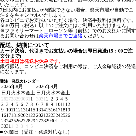
いたします。
7日以内にお支払いが確認できない場合、楽天市場が自動でご
注文をキャンセルいたします。
各コンビニでお支払いいただく場合、決済手数料は無料です。
※30万円（税込）以上のご注文にはご利用いただけません。
※ファミリーマート、ローソン等（前払）でのお支払いに関す
るお問い合わせは
楽天市場までご連絡
ください。
配送、納期について
カード決済、代引きでお支払いの場合は即日発送(15：00ご注
文分まで)
土日祝日は発送お休みです。
銀行振込、コンビニ決済をご利用の際は、ご入金確認後の発送
になります。
受注・発送カレンダー
2026年8月
2026年9月
日
月
火
水
木
金
土
日
月
火
水
木
金
土
26
27
28
29
30
31
1
30
31
1
2
3
4
5
2
3
4
5
6
7
8
6
7
8
9
10
11
12
9
10
11
12
13
14
15
13
14
15
16
17
18
19
16
17
18
19
20
21
22
20
21
22
23
24
25
26
23
24
25
26
27
28
29
27
28
29
30
1
2
3
30
31
1
2
3
4
5
■
休業日（受注・発送対応なし）