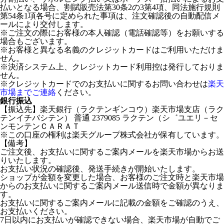
払いとなる場合、割賦販売法第30条2の3第4項、同法施行規則
第54条1項各号に定められた事項は、注文確認後の自動配信メ
ールにより交付します。
※ご注文の際にお客様の本人確認（電話確認等）をお願いする
場合もございます。
※お客様と異なる名義のクレジットカードはご利用いただけま
せん。
※決済システム上、クレジットカード利用控は発行しておりま
せん。
※クレジットカードでのお支払いに関するお問い合わせは
楽天
市場までご連絡
ください。
銀行振込
【振込先】楽天銀行（ラクテンギンコウ）楽天市場支店（ラク
テンイチバシテン） 普通 2379085 ラクテン（シ゛ユエリ－セ
ンモンテンＣＡＲＡＴ
※この口座の権利は楽天グループ株式会社が保有しています。
【備考】
ご注文後、お支払いに関するご案内メールを楽天市場からお送
りいたします。
お支払い状況の確認後、発送手続きが開始いたします。
ショップが金額を変更した場合、お客様のご注文時と楽天市場
からのお支払いに関するご案内メール送信時で金額が異なりま
す。
お支払いに関するご案内メールに記載の金額をご確認のうえ、
お支払いください。
7日以内にお支払いが確認できない場合、楽天市場が自動でご