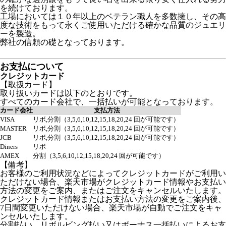
を続けております。
工場においては１０年以上のベテラン職人を多数擁し、その高
度な技術をもって永くご使用いただける確かな品質のジュエリ
ーを製造。
弊社の信頼の礎となっております。
お支払について
クレジットカード
【取扱カード】
取り扱いカードは以下のとおりです。
すべてのカード会社で、一括払いが可能となっております。
カード会社
支払方法
VISA
リボ,分割（3,5,6,10,12,15,18,20,24 回が可能です）
MASTER
リボ,分割（3,5,6,10,12,15,18,20,24 回が可能です）
JCB
リボ,分割（3,5,6,10,12,15,18,20,24 回が可能です）
Diners
リボ
AMEX
分割（3,5,6,10,12,15,18,20,24 回が可能です）
【備考】
お客様のご利用状況などによってクレジットカードがご利用い
ただけない場合、楽天市場がクレジットカード情報やお支払い
方法の変更をご案内、またはご注文をキャンセルいたします。
クレジットカード情報またはお支払い方法の変更をご案内後、
7日間変更いただけない場合、楽天市場が自動でご注文をキャ
ンセルいたします。
分割払い、リボルビング払い又はボーナス一括払いによるお支