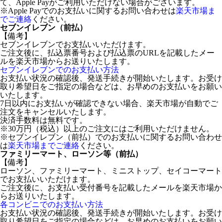
て、Apple Payがご利用いただけない場合がございます。
※Apple Payでのお支払いに関するお問い合わせは
楽天市場ま
でご連絡
ください。
セブンイレブン（前払）
【備考】
セブンイレブンでお支払いいただけます。
ご注文後に、払込票番号および払込票のURLを記載したメー
ルを楽天市場からお送りいたします。
セブンイレブンでのお支払い方法
お支払い状況の確認後、発送手続きが開始いたします。お受け
取り希望日をご指定の場合などは、お早めのお支払いをお願い
いたします。
7日以内にお支払いが確認できない場合、楽天市場が自動でご
注文をキャンセルいたします。
決済手数料は無料です。
※30万円（税込）以上のご注文にはご利用いただけません。
※セブンイレブン（前払）でのお支払いに関するお問い合わせ
は
楽天市場までご連絡
ください。
ファミリーマート、ローソン等（前払）
【備考】
ローソン、ファミリーマート、ミニストップ、セイコーマート
でお支払いいただけます。
ご注文後に、お支払い受付番号を記載したメールを楽天市場か
らお送りいたします。
各コンビニでのお支払い方法
お支払い状況の確認後、発送手続きが開始いたします。お受け
取り希望日をご指定の場合などは、お早めのお支払いをお願い