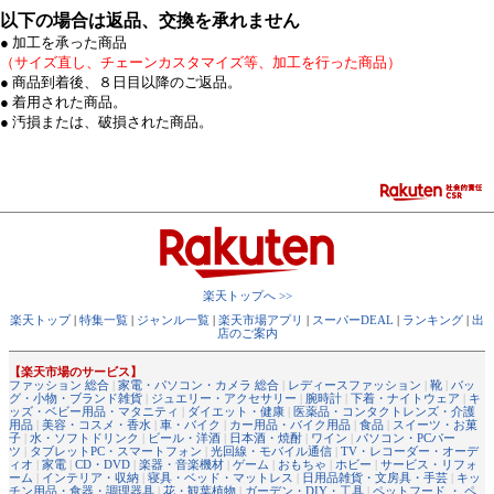
以下の場合は返品、交換を承れません
● 加工を承った商品
（サイズ直し、チェーンカスタマイズ等、加工を行った商品）
● 商品到着後、８日目以降のご返品。
● 着用された商品。
● 汚損または、破損された商品。
楽天トップへ >>
楽天トップ
|
特集一覧
|
ジャンル一覧
|
楽天市場アプリ
|
スーパーDEAL
|
ランキング
|
出
店のご案内
【楽天市場のサービス】
ファッション 総合
|
家電・パソコン・カメラ 総合
|
レディースファッション
|
靴
|
バッ
グ・小物・ブランド雑貨
|
ジュエリー・アクセサリー
|
腕時計
|
下着・ナイトウェア
|
キ
ッズ・ベビー用品・マタニティ
|
ダイエット・健康
|
医薬品・コンタクトレンズ・介護
用品
|
美容・コスメ・香水
|
車・バイク
|
カー用品・バイク用品
|
食品
|
スイーツ・お菓
子
|
水・ソフトドリンク
|
ビール・洋酒
|
日本酒・焼酎
|
ワイン
|
パソコン・PCパー
ツ
|
タブレットPC・スマートフォン
|
光回線・モバイル通信
|
TV・レコーダー・オーデ
ィオ
|
家電
|
CD・DVD
|
楽器・音楽機材
|
ゲーム
|
おもちゃ
|
ホビー
|
サービス・リフォ
ーム
|
インテリア・収納
|
寝具・ベッド・マットレス
|
日用品雑貨・文房具・手芸
|
キッ
チン用品・食器・調理器具
|
花・観葉植物
|
ガーデン・DIY・工具
|
ペットフード ・ ペ