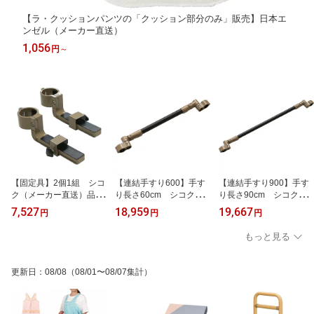
【ラ・クッションパンツの「クッション部分のみ」販売】日本エ
ンゼル（メーカー直送）
1,056
円
～
【固定具】2個1組 シコ
【連結手すり600】手す
【連結手すり900】手す
ク（メーカー直送）品
り長さ60cm シコク
り長さ90cm シコク
番：620-050 「U-ケ
（メーカー直送）品番：
（メーカー直送）品番：
7,527
18,959
19,667
円
円
円
ア、BSモア、ベストサポ
620-060
620-070
ート手すり」専用オプシ
もっと見る
ョン
更新日
：
08/08
（08/01〜08/07集計）