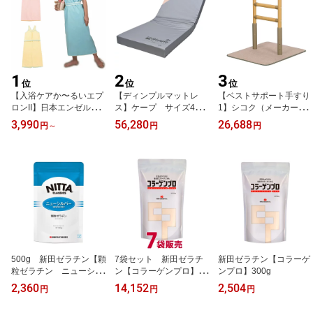
1
2
3
位
位
位
【入浴ケアか〜るいエプ
【ディンプルマットレ
【ベストサポート手すり
ロンII】日本エンゼル
ス】ケープ サイズ4種
1】シコク（メーカー直
（メーカー直送）品番：
類
送）品番：625-010
3,990
56,280
26,688
円
～
円
円
6018
500g 新田ゼラチン【顆
7袋セット 新田ゼラチ
新田ゼラチン【コラーゲ
粒ゼラチン ニューシル
ン【コラーゲンプロ】30
ンプロ】300g
バー】123 305485
0g×7
2,360
14,152
2,504
円
円
円