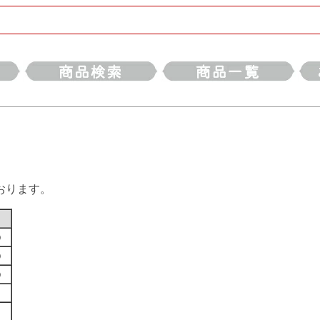
おります。
す）
す）
す）