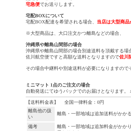
宅急便
でお送りします。
宅配BOXについて
宅配BOX配達を希望される場合、
当店は大型商品
※大型商品は、大口注文かつ離島などの場合、
沖縄県や離島山間部の場合
沖縄県や離島山間部の場合別途送料を頂戴する場
佐川航空便ですと高額な送料となりますので
佐川
その場合中継料や別途送料が必要になりますので
ミニマット 1点のご注文の場合
自動発送にてゆうパックでのお届けとなります。 
【送料料金表】
全国一律料金：0円
離島他の扱
離島・一部地域は追加送料がかか
い
備考
離島・一部地域は追加料金がかか