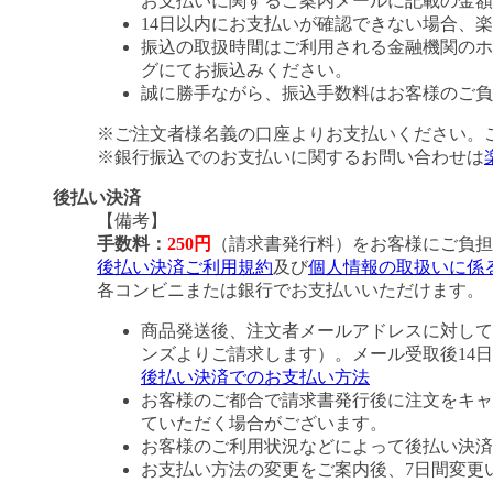
お支払いに関するご案内メールに記載の金額
14日以内にお支払いが確認できない場合、
振込の取扱時間はご利用される金融機関のホ
グにてお振込みください。
誠に勝手ながら、振込手数料はお客様のご負
※ご注文者様名義の口座よりお支払いください。
※銀行振込でのお支払いに関するお問い合わせは
後払い決済
【備考】
手数料：
250円
（請求書発行料）をお客様にご負担
後払い決済ご利用規約
及び
個人情報の取扱いに係
各コンビニまたは銀行でお支払いいただけます。
商品発送後、注文者メールアドレスに対して
ンズよりご請求します）。メール受取後14
後払い決済でのお支払い方法
お客様のご都合で請求書発行後に注文をキャ
ていただく場合がございます。
お客様のご利用状況などによって後払い決済
お支払い方法の変更をご案内後、7日間変更