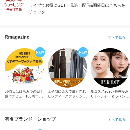
ライブでお得にGET！見逃し配信&開催日はこちらを
チェック
Rmagazine
すべて見る
8月3日ははちみつの日！
上半期に楽天で最も売れ
夏コスメ2026×長井かお
原作デビュー100周年も
たレディースファッショ
り｜ヘルシー＆ラベンダ
お祝い
ン
ーメイク
有名ブランド・ショップ
すべて見る