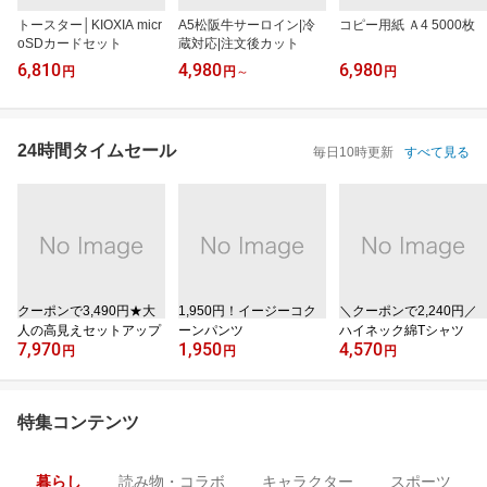
トースター│KIOXIA micr
A5松阪牛サーロイン|冷
コピー用紙 Ａ4 5000枚
oSDカードセット
蔵対応|注文後カット
6,810
4,980
6,980
円
円
～
円
24時間タイムセール
毎日10時更新
すべて見る
クーポンで3,490円★大
1,950円！イージーコク
＼クーポンで2,240円／
人の高見えセットアップ
ーンパンツ
ハイネック綿Tシャツ
7,970
1,950
4,570
円
円
円
特集コンテンツ
暮らし
読み物・コラボ
キャラクター
スポーツ