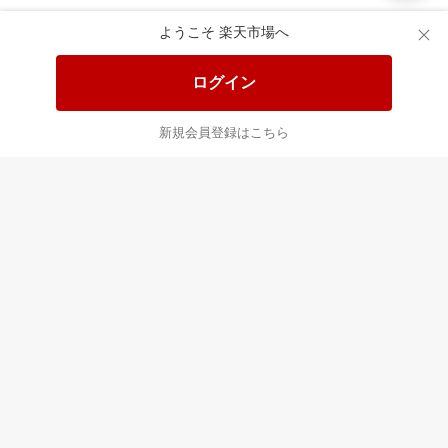
楽天市場配送ガイド（受取方法）
ようこそ 楽天市場へ
楽天にお店を開きませんか？
ログイン
楽天ショッピングサービスご利用規約
新規会員登録はこちら
ページ内容・広告に関するご意見はこちら
楽天クラッチ募金
Rakuten Ichiba English Guide
ご利用ガイド
ヘルプ
ログイン
プラットフォームの透明性及び公正性の向上に関する取り組み
について