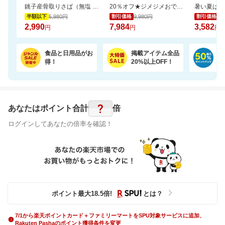
銚子産骨取りさば（無塩 選べる1kg・2kg）【骨取り魚の飯田商店】
20％オフ★ジメジメおでかけもさらっと快適なファンシート（保冷剤2個付き）
5,980円
9,980円
3,
半額以下
割引価格
割引価格
2,990
7,984
3,582
円
円
円
食品と日用品がお
掲載アイテム全品
日
得！
20%以上OFF！
ポ
?
あなたはポイント
合計
倍
ログインしてあなたの倍率を確認！
ポイント最大
18.5
倍
!
とは？
7/1から楽天ポイントカード＋ファミリーマートをSPU対象サービスに追加、
Rakuten Pashaのポイント獲得条件を変更