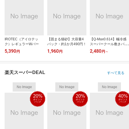
IROTEC（アイロテッ
【固まる猫砂】大容量4
【Q-Max0.614】極冷感
ク）レギュラーWバー
パック・約1か月490円！
スーパークール敷きパッ
ド
5,390
1,960
2,480
円
円
円
～
楽天スーパーDEAL
すべて見る
No Image
No Image
No Image
20%
20%
40%
ポイント
ポイント
ポイント
バック
バック
バック