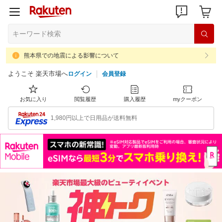
熊本県での地震による影響について
ようこそ 楽天市場へ
ログイン
会員登録
お気に入り
閲覧履歴
購入履歴
myクーポン
1,980円以上で日用品が送料無料