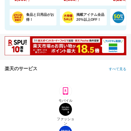
食品と日用品がお
掲載アイテム全品
日
得！
20%以上OFF！
ポ
楽天のサービス
すべて見る
モバイル
ファッショ
ン