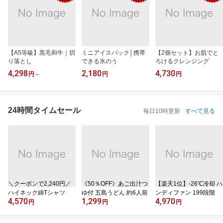
【A5等級】黒毛和牛｜切
ミニアイスパック│携帯
【2個セット】お肌でと
り落とし
できる氷のう
ろけるクレンジング
4,298
2,180
4,730
円
～
円
円
24時間タイムセール
毎日10時更新
すべて見る
＼クーポンで2,240円／
《50％OFF》あご出汁つ
【楽天1位】‐26℃冷却 ハ
ハイネック綿Tシャツ
ゆ付 五島うどん 約6人前
ンディファン 199段階
4,570
1,299
4,970
円
円
円