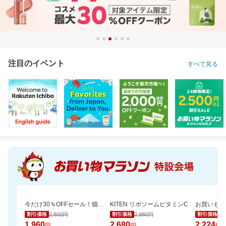
注目のイベント
すべて見る
今だけ30％OFFセール！猫砂鉱物タイプ＼約一か月490円／【楽天オリジナル】
KITEN リポソームビタミンC
2,800円
2,980円
2,
割引価格
割引価格
割引価格
1,960
2,680
2,224
円
円
円