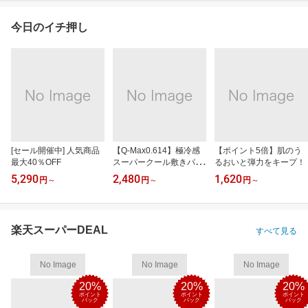
今日のイチ押し
[セール開催中] 人気商品
【Q-Max0.614】極冷感
【ポイント5倍】肌のう
最大40％OFF
スーパークール敷きパッ
るおいと弾力をキープ！
ド
5,290
2,480
1,620
円
～
円
～
円
～
楽天スーパーDEAL
すべて見る
No Image
No Image
No Image
20%
20%
20%
ポイント
ポイント
ポイント
バック
バック
バック