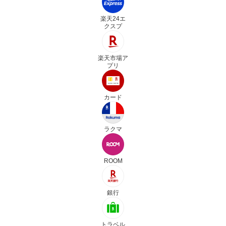
楽天24エ
クスプ
楽天市場ア
プリ
カード
ラクマ
ROOM
銀行
トラベル