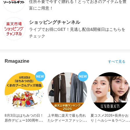
住所不要で今すぐ贈れる！とっておきのアイテムを豊
富にご用意！
ショッピングチャンネル
ライブでお得にGET！見逃し配信&開催日はこちらを
チェック
Rmagazine
すべて見る
8月3日ははちみつの日！
上半期に楽天で最も売れ
夏コスメ2026×長井かお
原作デビュー100周年も
たレディースファッショ
り｜ヘルシー＆ラベンダ
お祝い
ン
ーメイク