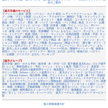
店のご案内
【楽天市場のサービス】
ファッション 総合
|
家電・パソコン・カメラ 総合
|
レディースファッション
|
靴
|
バッ
グ・小物・ブランド雑貨
|
ジュエリー・アクセサリー
|
腕時計
|
下着・ナイトウェア
|
キ
ッズ・ベビー用品・マタニティ
|
ダイエット・健康
|
医薬品・コンタクトレンズ・介護
用品
|
美容・コスメ・香水
|
車・バイク
|
カー用品・バイク用品
|
食品
|
スイーツ・お菓
子
|
水・ソフトドリンク
|
ビール・洋酒
|
日本酒・焼酎
|
ワイン
|
パソコン・PCパー
ツ
|
タブレットPC・スマートフォン
|
光回線・モバイル通信
|
TV・レコーダー・オーデ
ィオ
|
家電
|
CD・DVD
|
楽器・音楽機材
|
ゲーム
|
おもちゃ
|
ホビー
|
サービス・リフォ
ーム
|
インテリア・収納
|
寝具・ベッド・マットレス
|
日用品雑貨・文房具・手芸
|
キッ
チン用品・食器・調理器具
|
花・観葉植物
|
ガーデン・DIY・工具
|
ペットフード ・ ペ
ット用品
|
スポーツ・アウトドア
|
ゴルフ用品
|
本
（
楽天ブックス
） |
ポイント
|
ネット
ショップ 開業・開店
|
楽天ウェブ検索
|
R-magazine（雑誌コラボ）
|
贈り物・ギフト
|
フ
ァッション公式ブランド
|
ポイントアップ
|
ディズニーゾーン
|
サンリオゾーン
|
まち
楽
|
楽天ふるさと納税
|
日用品翌日配達
|
スーパーDEAL
|
開催中イベント一覧
|
福袋＆
初売り
|
バレンタイン
|
ホワイトデー
|
母の日
|
父の日
|
お中元
|
敬老の日
|
ハロウィ
ン
|
お歳暮
|
クリスマス
|
おせち
|
ランキング
【楽天グループ】
楽天市場
|
旅行・ホテル予約・航空券
|
本・DVD・CD
|
電子書籍 楽天Kobo
|
ゴルフ場予
約
|
レシピ
|
車検見積もり・予約
|
イベント・チケット販売
|
写真プリント
|
美容室・ヘ
アサロン予約
|
女性向け健康管理サービス
|
物流委託・アウトソーシング
|
楽天スーパー
ポイント特集
|
Rebates（ポイント提携サイト）
|
楽天ポイントカード
|
おでかけでポイ
ント
|
Rakuten Fashion
|
地方競馬
|
競輪
|
アフィリエイト
|
ネット証券（株・FX・投資信
託）
|
カードローン
|
クレジットカード
|
電子マネー
|
決済システム
|
スマホでカード決
済
|
エネルギープランニング
|
住宅ローン変動金利（固定特約付き）・フラット35
|
損害
保険・生命保険比較
|
生命保険
|
自動車保険一括見積もり
|
インターネット銀行
|
ニュー
ス・検索
|
仕事紹介
|
不動産情報
|
ブログ
|
ROOM
|
楽天モバイル
|
プロバイダ・インタ
ーネット接続
|
無料通話＆メッセージアプリ
|
電話アプリ
|
動画配信
|
占い
|
toto・
BIG
|
宝くじ（ナンバーズ4・ナンバーズ3）
|
楽天イーグルス
|
楽天グループ サービス一
覧
個人情報保護方針