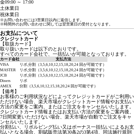
金
09:00 ～ 17:00
土
休業日
祝
休業日
※お問い合わせには3営業日以内に返信します。
※時間外のお問い合わせに関しては翌営業日の受付となります。
お支払について
クレジットカード
【取扱カード】
取り扱いカードは以下のとおりです。
すべてのカード会社で、一括払いが可能となっております。
カード会社
支払方法
VISA
リボ,分割（3,5,6,10,12,15,18,20,24 回が可能です）
MASTER
リボ,分割（3,5,6,10,12,15,18,20,24 回が可能です）
JCB
リボ,分割（3,5,6,10,12,15,18,20,24 回が可能です）
Diners
リボ
AMEX
分割（3,5,6,10,12,15,18,20,24 回が可能です）
【備考】
お客様のご利用状況などによってクレジットカードがご利用い
ただけない場合、楽天市場がクレジットカード情報やお支払い
方法の変更をご案内、またはご注文をキャンセルいたします。
クレジットカード情報またはお支払い方法の変更をご案内後、
7日間変更いただけない場合、楽天市場が自動でご注文をキャ
ンセルいたします。
分割払い、リボルビング払い又はボーナス一括払いによるお支
払いとなる場合、割賦販売法第30条2の3第4項、同法施行規則