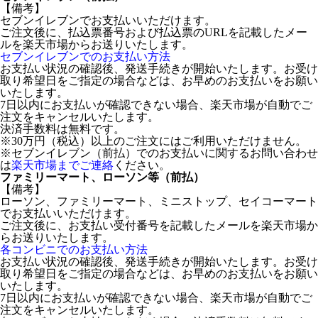
【備考】
セブンイレブンでお支払いいただけます。
ご注文後に、払込票番号および払込票のURLを記載したメー
ルを楽天市場からお送りいたします。
セブンイレブンでのお支払い方法
お支払い状況の確認後、発送手続きが開始いたします。お受け
取り希望日をご指定の場合などは、お早めのお支払いをお願い
いたします。
7日以内にお支払いが確認できない場合、楽天市場が自動でご
注文をキャンセルいたします。
決済手数料は無料です。
※30万円（税込）以上のご注文にはご利用いただけません。
※セブンイレブン（前払）でのお支払いに関するお問い合わせ
は
楽天市場までご連絡
ください。
ファミリーマート、ローソン等（前払）
【備考】
ローソン、ファミリーマート、ミニストップ、セイコーマート
でお支払いいただけます。
ご注文後に、お支払い受付番号を記載したメールを楽天市場か
らお送りいたします。
各コンビニでのお支払い方法
お支払い状況の確認後、発送手続きが開始いたします。お受け
取り希望日をご指定の場合などは、お早めのお支払いをお願い
いたします。
7日以内にお支払いが確認できない場合、楽天市場が自動でご
注文をキャンセルいたします。