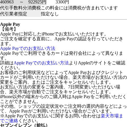
460963 ～ 922925円
3300円
代引手数料分消費税
この料金には消費税が含まれています
代引業者指定
指定なし
Apple Pay
【備考】
Apple Payに対応したiPhoneでお支払いいただけます。
ご注文を確定する直前に、Apple Payの認証を行っていただき
ます。
Apple Payでのお支払い方法
Apple Payでご利用できるカードは発行会社によって異なりま
す。
詳細は
Apple Payでのお支払い方法
よりAppleのサイトをご確認
ください。
お客様のご利用状況などによってApple Payおよびクレジット
カードがご利用いただけない場合、楽天市場がお支払い方法の
変更をご案内、またはご注文をキャンセルいたします。
お支払い方法の変更をご案内後、7日間変更いただけない場
合、楽天市場が自動でご注文をキャンセルいたします。
iPhone以外の端末からのご購入時はApple Payをご利用いただく
ことができません。
その他、ショップの設定状況やご注文時の選択内容などによっ
て、Apple Payがご利用いただけない場合がございます。
※Apple Payでのお支払いに関するお問い合わせは
楽天市場ま
でご連絡
ください。
セブンイレブン（前払）