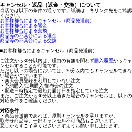
キャンセル・返品（返金・交換）について
当店では以下の条件の通りです。詳細は、各リンク先をご確認
ください。
お客様都合によるキャンセル（商品発送前）
お客様都合による返金
お客様都合による交換
商品等の不具合による返金
商品等の不具合による交換
■
お客様都合によるキャンセル（商品発送前）
ご注文から30分以内は、理由の有無を問わず
購入履歴
からキャ
ンセルすることが可能です。
ただし以下の場合においては、30分以内でもキャンセルできな
い場合がございます。
・楽天会員登録を利用していない注文
・予約購入/定期購入/頒布会の注文
・配送日時指定で最短お届け日を指定している注文
また、ご注文から30分以上過ぎた場合のキャンセルは、以下の
対応条件をご確認ください。
対応条件
・商品発送前であれば、原則キャンセルを承りますが、
取寄せ商品等、一部キャンセル不可商品もございます。
悪しからずご了承くださいますようお願い申し上げます。