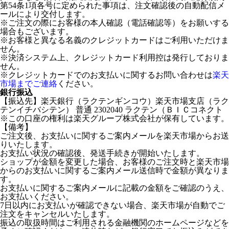
第54条1項各号に定められた事項は、注文確認後の自動配信メ
ールにより交付します。
※ご注文の際にお客様の本人確認（電話確認等）をお願いする
場合もございます。
※お客様と異なる名義のクレジットカードはご利用いただけま
せん。
※決済システム上、クレジットカード利用控は発行しておりま
せん。
※クレジットカードでのお支払いに関するお問い合わせは
楽天
市場までご連絡
ください。
銀行振込
【振込先】楽天銀行（ラクテンギンコウ）楽天市場支店（ラク
テンイチバシテン） 普通 2302040 ラクテン（ＢＩＣコネクト
※この口座の権利は楽天グループ株式会社が保有しています。
【備考】
ご注文後、お支払いに関するご案内メールを楽天市場からお送
りいたします。
お支払い状況の確認後、発送手続きが開始いたします。
ショップが金額を変更した場合、お客様のご注文時と楽天市場
からのお支払いに関するご案内メール送信時で金額が異なりま
す。
お支払いに関するご案内メールに記載の金額をご確認のうえ、
お支払いください。
7日以内にお支払いが確認できない場合、楽天市場が自動でご
注文をキャンセルいたします。
振込の取扱時間はご利用される金融機関のホームページなどを