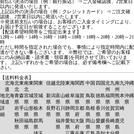
前払い決済の場合（例：銀行振込） ⇒ご入金確認後、2営業日
以内に発送いたします。
上記以外の決済の場合（例：クレジットカード） ⇒ご注文確
認後、2営業日以内に発送いたします。
※発送前支払いの場合は、お客様のご入金タイミングにより、
お届け予定日が前後することがございます。
【配送希望時間帯をご指定出来ます】
12時～14時・14時～16時・16時～18時・18時～20時・20時～21
時
ただし時間を指定された場合でも、事情により指定時間内に配
達ができない事もございます。 ※弊社では、ご希望のお客様
にのみ[納品書・請求書・領収書]を同封させて頂いておりま
す。 上記いずれかをご希望の場合は、必ず備考欄へご記載下
さい。
【送料料金表】
北海
北東
南東
関東
信越
北陸
東海
関西
中国
四国
北九
南九
沖縄
道
北
北
州
州
地
北海
青森
宮城
茨城
新潟
富山
岐阜
滋賀
鳥取
徳島
福岡
熊本
沖縄
域
道
県
県
県
県
県
県
県
県
県
県
県
県
詳
岩手
山形
栃木
長野
石川
静岡
京都
島根
香川
佐賀
宮崎
細
県
県
県
県
県
県
府
県
県
県
県
秋田
福島
群馬
福井
愛知
大阪
岡山
愛媛
長崎
鹿児
県
県
県
県
県
府
県
県
県
島
埼玉
三重
兵庫
広島
高知
大分
県