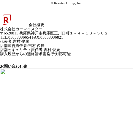
© Rakuten Group, Inc.
会社概要
株式会社カーマイスター
〒6520815 兵庫県神戸市兵庫区三川口町１－４－１８－５０２
TEL:05058036654 FAX:05058036821
代表者
:
吉村 俊廣
店舗運営責任者
:
吉村 俊廣
店舗セキュリティ責任者
:
吉村 俊廣
購入履歴からの適格請求書発行:対応可能
お問い合わせ先