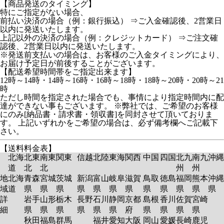
【商品発送のタイミング】
特にご指定がない場合、
前払い決済の場合（例：銀行振込） ⇒ご入金確認後、2営業日
以内に発送いたします。
上記以外の決済の場合（例：クレジットカード） ⇒ご注文確
認後、2営業日以内に発送いたします。
※発送前支払いの場合は、お客様のご入金タイミングにより、
お届け予定日が前後することがございます。
【配送希望時間帯をご指定出来ます】
12時～14時・14時～16時・16時～18時・18時～20時・20時～21
時
ただし時間を指定された場合でも、事情により指定時間内に配
達ができない事もございます。 ※弊社では、ご希望のお客様
にのみ[納品書・請求書・領収書]を同封させて頂いておりま
す。 上記いずれかをご希望の場合は、必ず備考欄へご記載下
さい。
【送料料金表】
北海
北東
南東
関東
信越
北陸
東海
関西
中国
四国
北九
南九
沖縄
道
北
北
州
州
地
北海
青森
宮城
茨城
新潟
富山
岐阜
滋賀
鳥取
徳島
福岡
熊本
沖縄
域
道
県
県
県
県
県
県
県
県
県
県
県
県
詳
岩手
山形
栃木
長野
石川
静岡
京都
島根
香川
佐賀
宮崎
細
県
県
県
県
県
県
府
県
県
県
県
秋田
福島
群馬
福井
愛知
大阪
岡山
愛媛
長崎
鹿児