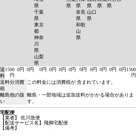
県
県
県
県
県
県
千葉
奈良
山口
県
県
県
東京
和歌
都
山
神奈
県
川
県
山梨
県
送
1500
0円
0円
0円
0円
0円
0円
0円
0円
0円
0円
0円
1500
円
円
料
送料分消費
この料金には消費税が 含まれています。
税
離島他の扱
離島・一部地域は追加送料がかかる場合がありま
い
す。
宅配便
【業者】 佐川急便
【配送サービス名】飛脚宅配便
【備考】