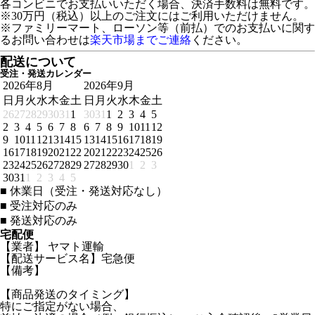
各コンビニでお支払いいただく場合、決済手数料は無料です。
※30万円（税込）以上のご注文にはご利用いただけません。
※ファミリーマート、ローソン等（前払）でのお支払いに関す
るお問い合わせは
楽天市場までご連絡
ください。
配送について
受注・発送カレンダー
2026年8月
2026年9月
日
月
火
水
木
金
土
日
月
火
水
木
金
土
26
27
28
29
30
31
1
30
31
1
2
3
4
5
2
3
4
5
6
7
8
6
7
8
9
10
11
12
9
10
11
12
13
14
15
13
14
15
16
17
18
19
16
17
18
19
20
21
22
20
21
22
23
24
25
26
23
24
25
26
27
28
29
27
28
29
30
1
2
3
30
31
1
2
3
4
5
■
休業日（受注・発送対応なし）
■
受注対応のみ
■
発送対応のみ
宅配便
【業者】 ヤマト運輸
【配送サービス名】宅急便
【備考】
【商品発送のタイミング】
特にご指定がない場合、