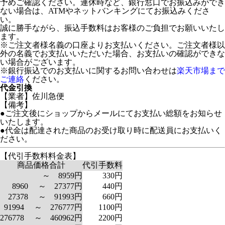
予めご確認ください。連休時など、銀行窓口でお振込みができ
ない場合は、ATMやネットバンキングにてお振込みくださ
い。
誠に勝手ながら、振込手数料はお客様のご負担でお願いいたし
ます。
※ご注文者様名義の口座よりお支払いください。ご注文者様以
外の名義でお支払いいただいた場合、お支払いの確認ができな
い場合がございます。
※銀行振込でのお支払いに関するお問い合わせは
楽天市場まで
ご連絡
ください。
代金引換
【業者】佐川急便
【備考】
●ご注文後にショップからメールにてお支払い総額をお知らせ
いたします。
●代金は配達された商品のお受け取り時に配送員にお支払いく
ださい。
【代引手数料料金表】
商品価格合計
代引手数料
～ 8959円
330円
8960 ～ 27377円
440円
27378 ～ 91993円
660円
91994 ～ 276777円
1100円
276778 ～ 460962円
2200円