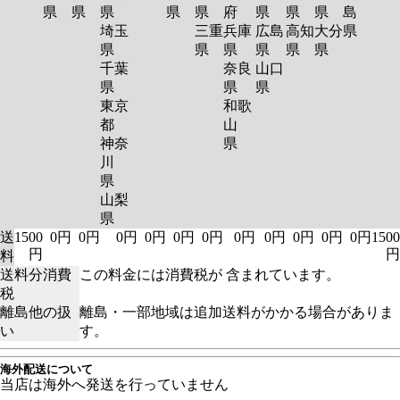
県
県
県
県
県
府
県
県
県
島
埼玉
三重
兵庫
広島
高知
大分
県
県
県
県
県
県
県
千葉
奈良
山口
県
県
県
東京
和歌
都
山
神奈
県
川
県
山梨
県
送
1500
0円
0円
0円
0円
0円
0円
0円
0円
0円
0円
0円
1500
円
円
料
送料分消費
この料金には消費税が 含まれています。
税
離島他の扱
離島・一部地域は追加送料がかかる場合がありま
い
す。
海外配送について
当店は海外へ発送を行っていません