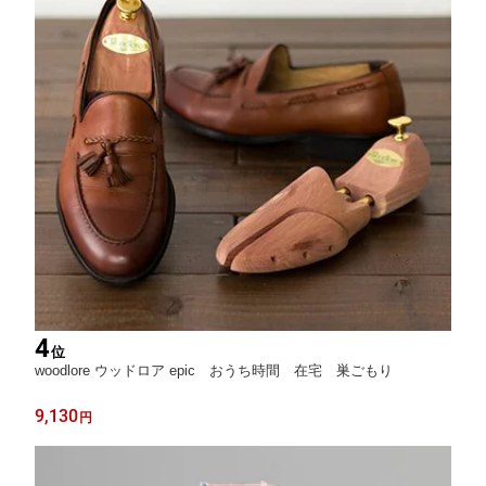
4
位
woodlore ウッドロア epic おうち時間 在宅 巣ごもり
9,130
円