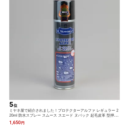
5
位
ミヤネ屋で紹介されました！プロテクターアルファ レギュラー 2
20ml 防水スプレー スムース スエード ヌバック 起毛皮革 型押し
革 防水 ( シューズ パンプス ブーツ バッグ 傘 ) シューケア 革靴
1,650
円
手入れ M.MOWBRAY エム・モゥブレィ レザー スウェード 革用