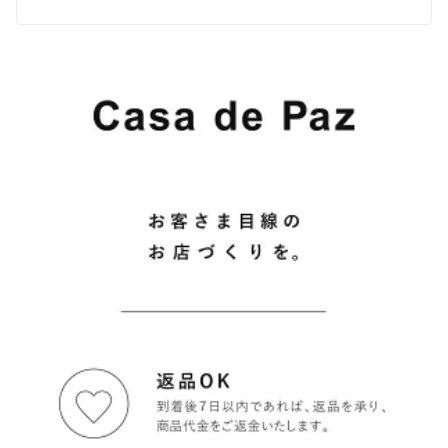
羽根 マッケイ 革靴 皮靴 大きいサイズ フォーマル 
結婚式 ドレスシューズ ギフト 冠婚葬祭 小さい ス
ーツ 紳士靴 人気 送料無料 交換