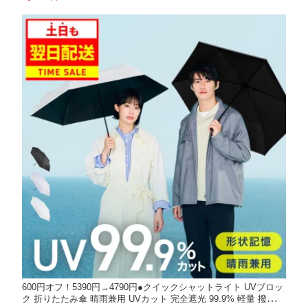
量 キッズ レディース 黒 ブラック ブラウン ホワイト ツートン ス
リッパ
600円オフ！5390円→4790円●クイックシャットライト UVブロッ
ク 折りたたみ傘 晴雨兼用 UVカット 完全遮光 99.9% 軽量 撥水加