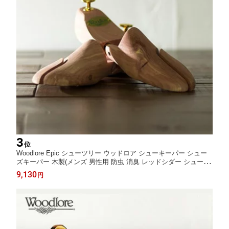
3
位
Woodlore Epic シューツリー ウッドロア シューキーパー シュー
ズキーパー 木製(メンズ 男性用 防虫 消臭 レッドシダー シューケ
ア 革靴 シューズ ストレッチャー 外反母趾 シューズケア ケア用
9,130
円
品 シューズフィッター 父の日)