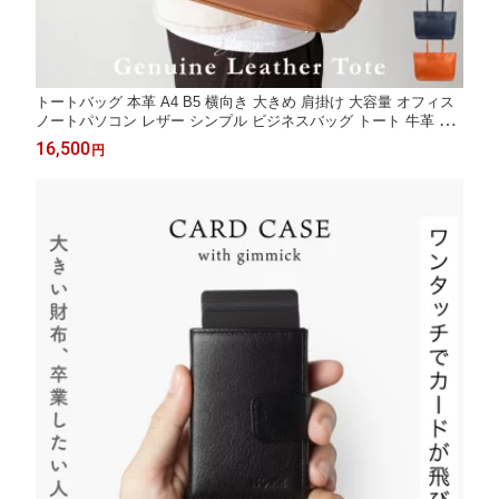
トートバッグ 本革 A4 B5 横向き 大きめ 肩掛け 大容量 オフィス
ノートパソコン レザー シンプル ビジネスバッグ トート 牛革 通
勤 通学 旅行 出張 自立 倒れない おしゃれ プレゼント 父の日 ブ
16,500
円
ラック ブラウン グレー メンズ レディース 男女兼用