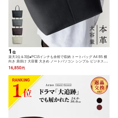
1
位
楽天1位＆3冠●PC15インチも余裕で収納 トートバッグ A4 B5 横
向き 肩掛け 大容量 大きめ ノートパソコン シンプル ビジネスバ
ッグ 本革 牛革 レザー 通勤 通学 旅行 出張 自立 倒れない おしゃ
16,850
円
れ メンズ ギフト ブラック グレー ブラウン ベージュ