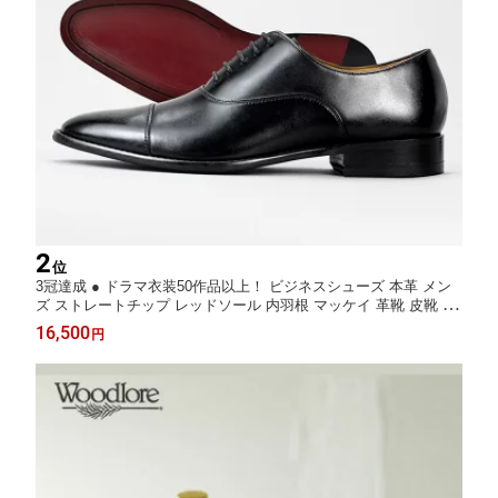
2
位
3冠達成 ● ドラマ衣装50作品以上！ ビジネスシューズ 本革 メン
ズ ストレートチップ レッドソール 内羽根 マッケイ 革靴 皮靴 大
きいサイズ フォーマル 結婚式 ドレスシューズ ギフト 冠婚葬祭
16,500
円
小さい スーツ 紳士靴 人気 送料無料 交換