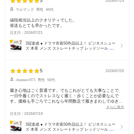
5
2026/07/25
ウルマンズ
男性
40代
値段相当以上のクオリティでした。
発送もとても早かったです。
注文日：2026/07/21
3冠達成 ● ドラマ衣装50作品以上！ ビジネスシュー
ズ 本革 メンズ ストレートチップ レッドソール 内
羽根 マッケイ 革靴 皮靴 大きいサイズ フォーマル 
結婚式 ドレスシューズ ギフト 冠婚葬祭 小さい ス
ーツ 紳士靴 人気 送料無料 交換
5
2026/07/20
chuntaro1973
男性
50代
履き心地はごく普通です。でもこれがとても大事なことで、
一日中履くのでストレスなく履く・歩くことが必要なんで
す。価格も手ごろでこれなら年間数足で履きまわしてゆきた
いと感じました。見た目も高級感があり良いです。
さらに表示
注文日：2026/07/19
3冠達成 ● ドラマ衣装50作品以上！ ビジネスシュー
ズ 本革 メンズ ストレートチップ レッドソール 内