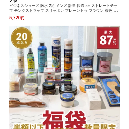
位
ビジネスシューズ 防水 2足 メンズ 計量 快適 5E ストレートチッ
プ モンクストラップ スリッポン プレーントゥ ブラウン 茶色 フ
ォーマル レインシューズ 本革を強化したPUレザー 結婚式 冠婚
5,720
円
葬祭 ドレスシューズ 黒 革靴 スーツ 紳士靴 送料無料