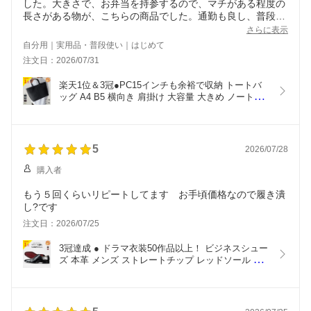
した。大きさで、お弁当を持参するので、マチがある程度の
長さがある物が、こちらの商品でした。通勤も良し、普段使
いにも問題無しです。表面の革の仕上げがとっても良いで
さらに表示
す。革製品なので、定期的にメンテナンスして、長く使用し
自分用｜実用品・普段使い｜はじめて
て行きたいです。
注文日：2026/07/31
楽天1位＆3冠●PC15インチも余裕で収納 トートバ
ッグ A4 B5 横向き 肩掛け 大容量 大きめ ノートパ
ソコン シンプル ビジネスバッグ 本革 牛革 レザー 
通勤 通学 旅行 出張 自立 倒れない おしゃれ メンズ 
ギフト ブラック グレー ブラウン ベージュ
5
2026/07/28
購入者
もう５回くらいリピートしてます お手頃価格なので履き潰
し?です
注文日：2026/07/25
3冠達成 ● ドラマ衣装50作品以上！ ビジネスシュー
ズ 本革 メンズ ストレートチップ レッドソール 内
羽根 マッケイ 革靴 皮靴 大きいサイズ フォーマル 
結婚式 ドレスシューズ ギフト 冠婚葬祭 小さい ス
ーツ 紳士靴 人気 送料無料 交換