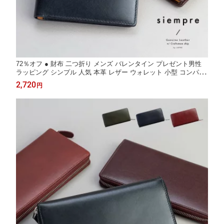
72％オフ ● 財布 二つ折り メンズ バレンタイン プレゼント男性
ラッピング シンプル 人気 本革 レザー ウォレット 小型 コンパク
ト 小さい財布 ミニ財布 小銭が取りやすい ボックス ビジネス 会
2,720
円
社 仕事 贈り物 入学祝い ギフト ブラック ブラウン siempre