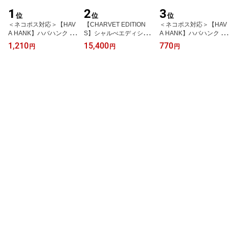
1
2
3
位
位
位
＜ネコポス対応＞【HAV
【CHARVET EDITION
＜ネコポス対応＞【HAV
A HANK】ハバハンク 2
S】シャルべエディショ
A HANK】ハバハンク PA
7" TEXAS Paisley Banda
ン APRON METIER BAV
ISLEY Bandana ペイズ
1,210
15,400
770
円
円
円
nna テキサスペイズリ
ETTE リネン素材エプ
リー・バンダナ
ー・大判バンダナ
ロン