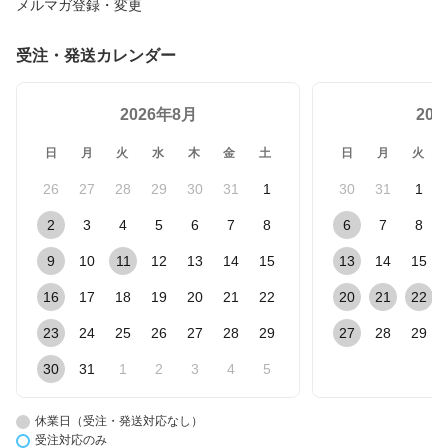
メルマガ登録・変更
受注・発送カレンダー
2026年8月
20
日
月
火
水
木
金
土
日
月
火
26
27
28
29
30
31
1
30
31
1
2
3
4
5
6
7
8
6
7
8
9
10
11
12
13
14
15
13
14
15
16
17
18
19
20
21
22
20
21
22
23
24
25
26
27
28
29
27
28
29
30
31
1
2
3
4
5
休業日（受注・発送対応なし）
受注対応のみ