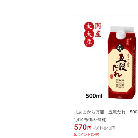
【あまから万能 五穀だれ 500
1,410円(価格+送料)
570
円
+送料840円
5
ポイント
(
1
倍)