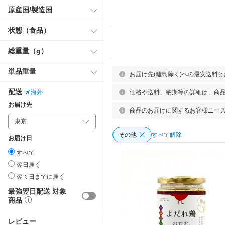
原産国/製造国
状態（食品）
総重量（g）
単品重量
お届け先(離島除く)への最安送料
配送
価格や送料、納期等の詳細は、商
海外
お届け先
商品のお届けに関するお客様ニー
その他
すべて解除
お届け日
すべて
翌日届く
翌々日までに届く
最強翌日配送 対象
商品
レビュー