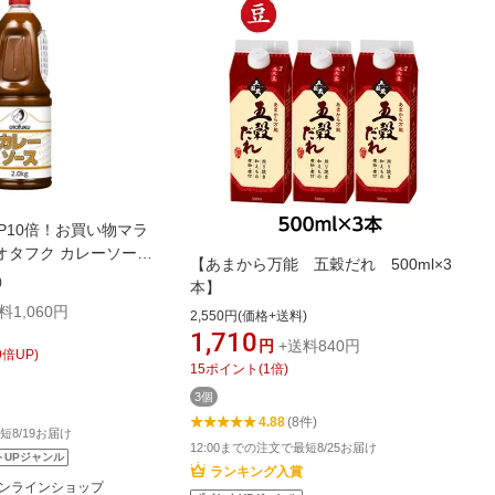
P10倍！お買い物マラ
オタフク カレーソース
【あまから万能 五穀だれ 500ml×3
オタフクソース 野菜 果実
)
本】
カレーチャーハン カレ
料1,060円
2,550円(価格+送料)
 業務用 大容量 カレー
1,710
料 万能 簡単 お手軽
円
+送料840円
9
倍UP)
いしい おすすめ
15
ポイント
(
1
倍)
3個
4.88
(8件)
短8/19お届け
12:00までの注文で最短8/25お届け
トUPジャンル
ランキング入賞
ンラインショップ