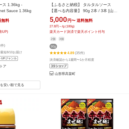
1.36kg -
【ふるさと納税】 タルタルソース
et Sauce 1.36kg
【選べる内容量】 90g 2本 / 3本 [山形
県 高畠町 後藤屋 tk06ays690010] タル
5,000
料無料
円〜
送料無料
タル セット 濃厚 たまご タルタル ピク
27.8円～/g (180g)
ルス お弁当 エビフライ 牡蠣フライ チ
倍UP)
楽天カード決済で楽天ポイント付与
キン南蛮 温野菜 ディップ ディップソ
2個
3個
ース ご当地 白身魚 フライ 万能ソース
3件)
90g
で最短8/10お届け
4.89
(35件)
トUPジャンル
決済確認から1週間〜1か月程度
トア
山形県高畠町
を安い順で見る