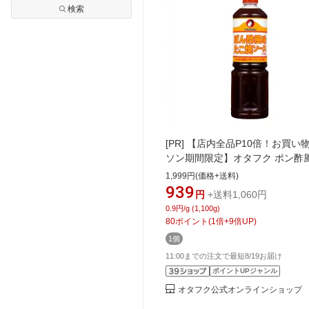
検索
[PR]
【店内全品P10倍！お買い
ソン期間限定】オタフク ポン酢
こ焼ソース 1100g チューブ 広島
1,999円(価格+送料)
オタフクソース たこ焼き スパイ
939
円
+送料1,060円
辛料 かんきつ果汁 かつお 昆布 
0.9円/g (1,100g)
ース 調味料 料理 食品 粉もん 
80
ポイント
(
1
倍+
9
倍UP)
タコパ パーティ 大容量 業務用 
1個
味
11:00までの注文で最短8/19お届け
ポイントUPジャンル
オタフク公式オンラインショップ