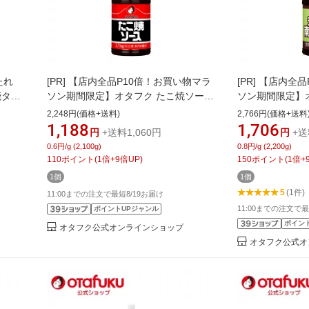
たれ
[PR]
【店内全品P10倍！お買い物マラ
[PR]
【店内全品
能タレ
ソン期間限定】オタフク たこ焼ソース
ソン期間限定】
け便利
2.1kg PET オタフクソース たこ焼き
れD 2.2kg 
2,248円(価格+送料)
2,766円(価格+送料
しゃぶ
スパイス 香辛料 デーツ使用 調味料 料
量 業務用 タレ 
1,188
1,706
円
+送料1,060円
円
+送
理 食品 粉もん こなもん タコパ パーテ
南蛮酢 たれ タ
0.6円/g (2,100g)
0.8円/g (2,200g)
ィー 大容量 業務用 プロの味 おいしい
ッシング 本格的
110
ポイント
(
1
倍+
9
倍UP)
150
ポイント
(
1
倍+
おすすめ
本格 グルメ デ
1個
1個
しい
5
(1件)
11:00までの注文で最短8/19お届け
11:00までの注文で最
ポイントUPジャンル
ポイン
オタフク公式オンラインショップ
オタフク公式オ