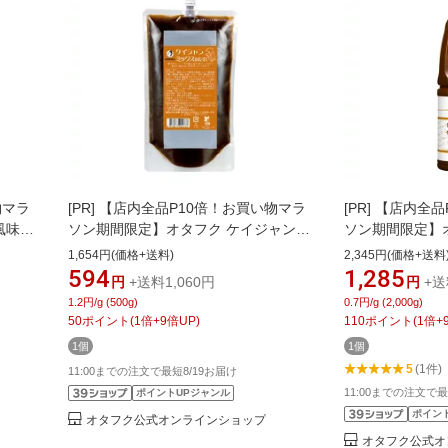
物マラ
[PR]
【店内全品P10倍！お買い物マラ
[PR]
【店内全品
風味た
ソン期間限定】オタフク ケイジャンミ
ソン期間限定】
 関西
ックスのたれ 500g 口栓付き オタフク
2.0kg PET 
1,654円(価格+送料)
2,345円(価格+送料
ス 香
ソース 調味料 たれ タレ ソテー用調味
甘み マイルド 
594
1,285
円
+送料1,060円
円
+送
だしソ
料 アメリカン BBQ 手羽先 ステーキ
ーうどん 味付け
1.2円/g (500g)
0.7円/g (2,000g)
こなもん
ニンニク 胡椒 クミン オレガノ 香辛料
味 スパイス 調味
50
ポイント
(
1
倍+
9
倍UP)
110
ポイント
(
1
倍+
プロの
ケイジャンチキン
ピリ辛 旨辛 お
1個
1個
5
(1件)
11:00までの注文で最短8/19お届け
11:00までの注文で最
ポイントUPジャンル
ポイン
オタフク公式オンラインショップ
オタフク公式オ