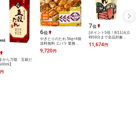
7
位
6
[ポイント5倍！8/11(火)1
位
時59分まで全品対象エ
やきとりのたれ 5kg×4個
ントリー&購入]木曽路
送料無料 エバラ 業務用
11,674
円
木曽路 ごまだれ
大容量 ケース 紙パック
9,720
180g×20(10×2)袋…
円
プロ仕様 焼鳥 焼き鳥の
たれ …
まから万能 五穀だ
00ml】
円