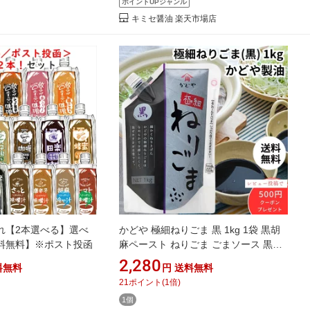
ポイントUPジャンル
キミセ醤油 楽天市場店
れ【2本選べる】選べ
かどや 極細ねりごま 黒 1kg 1袋 黒胡
料無料】※ポスト投函
麻ペースト ねりごま ごまソース 黒ご
ま ごま 胡麻 ゴマ
2,280
料無料
円
送料無料
21
ポイント
(
1
倍)
1個