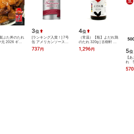
3
4
位
位
製ぶた丼のたれ
[ランキング入賞！] 7号
（常温）【瓶】よだれ鶏
元 2026 ギフ
缶 アメリカンソース
のたれ 320g | 古樹軒 中
フト 帯広 名物
280g ハインツ日本
華 中華料理 万能タレ 四
737
1,296
5
円
円
自宅で豚丼 鶏肉
川料理 調味料 簡単 かけ
位
るだけ…
【あ
れ 5
570