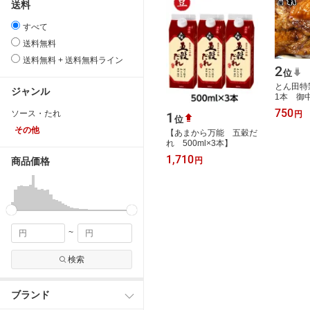
送料
すべて
送料無料
送料無料 + 送料無料ライン
2
位
とん田特
ジャンル
1本 御中
ト プチギ
750
ソース・たれ
1
円
お土産 
位
にも 魚…
その他
【あまから万能 五穀だ
れ 500ml×3本】
1,710
円
商品価格
~
検索
ブランド