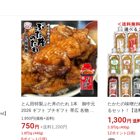
とん田特製ぶた丼のたれ 1本 御中元
たかたの味噌だ
2026 ギフト プチギフト 帯広 名物 お
るセット！【送
ml】
土産 自宅で豚丼 鶏肉にも 魚にも 野菜
1,300
1,950円(価格+送料)
円
送
炒めにも 家族喜ぶ 万能調味料 調味料
750
円
+送料1,200円
3.3円/g (400g)
お試し ポーク 母 女性 誕生日 お礼 お
12
ポイント
(
1
倍)
1.8円/g (440g)
返しプレゼント お裾分け
6
ポイント
(
1
倍)