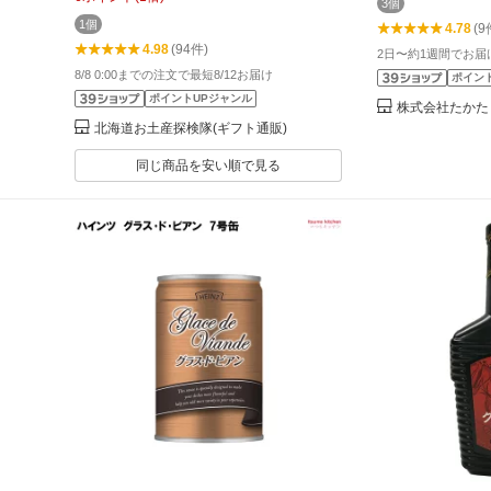
3個
1個
4.78
(9
4.98
(94件)
2日〜約1週間でお届
8/8 0:00までの注文で最短8/12お届け
ポイン
ポイントUPジャンル
株式会社たかた
北海道お土産探検隊(ギフト通販)
同じ商品を安い順で見る