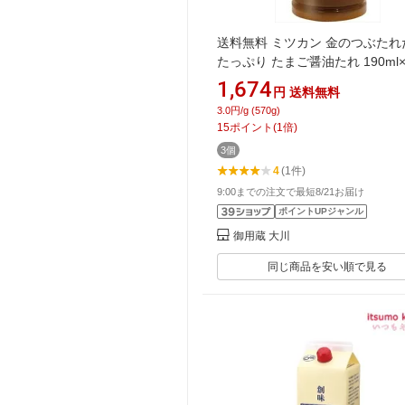
送料無料 ミツカン 金のつぶたれ
たっぷり たまご醤油たれ 190ml
1,674
円
送料無料
3.0円/g (570g)
15
ポイント
(
1
倍)
3個
4
(1件)
9:00までの注文で最短8/21お届け
ポイントUPジャンル
御用蔵 大川
同じ商品を安い順で見る