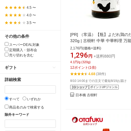
4.5 〜
4.0 〜
3.5 〜
[PR]
（常温）【瓶】よだれ鶏の
その他の条件
320g | 古樹軒 中華 中華料理 万
スーパーDEAL対象
四川料理 調味料 簡単 かけるだ
2,176円(価格+送料)
定期購入・頒布会
口水鶏 ヨダレ鶏 汁なし 担々麺 
1,296
売り切れを含む
円
+送料880円
しゃぶ 冷しゃぶ 餃子 水餃子
4.1円/g (320g)
ギフト
12
ポイント
(
1
倍)
4.68
(38件)
詳細検索
8/10 14:00までの注文で最短8/19お届け
ポイントUPジャンル
日本橋 古樹軒
すべて
いずれか
商品名のみで検索する
除外キーワード