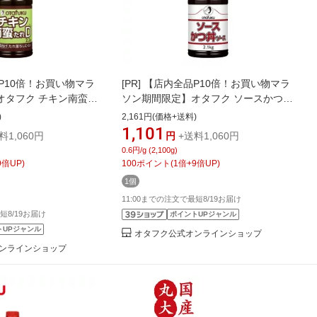
P10倍！お買い物マラ
[PR]
【店内全品P10倍！お買い物マラ
オタフク チキン南蛮た
ソン期間限定】オタフク ソースかつ丼
オタフクソース 調味料 大容
ソース 2.1kg ソースかつ丼 オタフクソ
)
2,161円(価格+送料)
デリカ 甘酢だれ 南蛮
ース 酸味 醤油 ごはんに合う 甘辛ソー
1,101
料1,060円
円
+送料1,060円
ルタル チキン南蛮 ドレ
ス かつ ソースかつ丼 デーツ 仕様 香辛
0.6円/g (2,100g)
 万能調味料 鶏肉 惣菜
料 専用ソース たれ 業務用 大容量 調味
9
倍UP)
100
ポイント
(
1
倍+
9
倍UP)
リカ プロ仕様 和食 おい
料 簡単 お手軽 おいしい おすすめ
1個
11:00までの注文で最短8/19お届け
短8/19お届け
ポイントUPジャンル
トUPジャンル
オタフク公式オンラインショップ
ンラインショップ