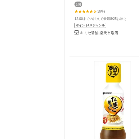
1個
5
(3件)
12:00までの注文で最短8/25お届け
ポイントUPジャンル
キミセ醤油 楽天市場店