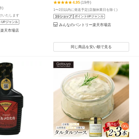
4.95
(19件)
件)
1〜2日以内に発送予定(店舗休業日を除く)
けいたします
ポイントUPジャンル
トUPジャンル
みんなのパントリー楽天市場店
 楽天市場店
同じ商品を安い順で見る