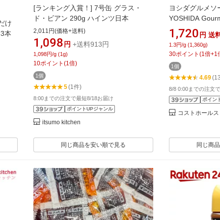
[ランキング入賞！] 7号缶 グラス・
ヨシダグルメソース 
ド・ビアン 290g ハインツ日本
YOSHIDA Gourm
だけ
1,720
2,011円(価格+送料)
×3本
円
送
1,098
円
+送料913円
1.3円/g (1,360g)
30
ポイント
(
1
倍+
1
1,098円/g (1g)
10
ポイント
(
1
倍)
1個
1個
4.69
(1
5
(1件)
8/8 0:00までの注文
8:00までの注文で最短8/18お届け
ポイン
ポイントUPジャンル
コストホールス
itsumo kitchen
同じ商品を安い順で見る
同じ商品