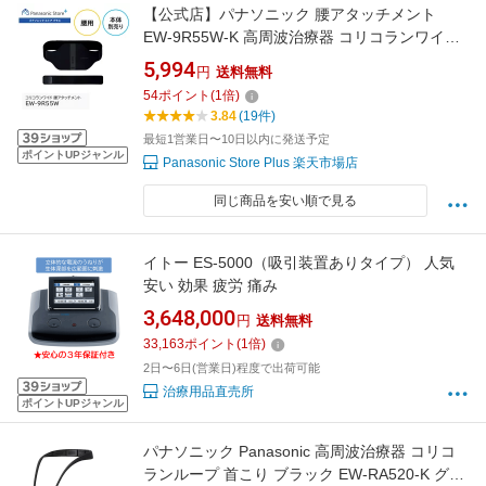
【公式店】パナソニック 腰アタッチメント
EW-9R55W-K 高周波治療器 コリコランワイド
（本体：EW-RA550Wは別売り）
5,994
円
送料無料
54
ポイント
(
1
倍)
3.84
(19件)
最短1営業日〜10日以内に発送予定
ポイントUPジャンル
Panasonic Store Plus 楽天市場店
同じ商品を安い順で見る
イトー ES-5000（吸引装置ありタイプ） 人気
安い 効果 疲労 痛み
3,648,000
円
送料無料
33,163
ポイント
(
1
倍)
2日〜6日(営業日)程度で出荷可能
治療用品直売所
ポイントUPジャンル
パナソニック Panasonic 高周波治療器 コリコ
ランループ 首こり ブラック EW-RA520-K グレ