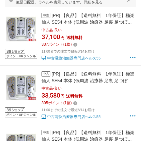
強翌日配送」ラベルを表示しています。
詳細を見る
[PR]
【良品】【送料無料 1年保証】極楽
中古
仙人 SE54 本体 (低周波 治療器 足裏 足つぼ
楽天市場限定特価 国内最安値級価格 品0625
中古品-良い
37,100
円
送料無料
337
ポイント
(
1
倍)
11:00までの注文で最短8/14お届け
ポイントUPジャンル
中古電位治療器専門店ヘルス55
[PR]
【良品】【送料無料 1年保証】極楽
中古
仙人 SE54 本体 (低周波 治療器 足裏 足つぼ
楽天市場限定特価 国内最安値級価格 品0624
中古品-良い
33,580
円
送料無料
305
ポイント
(
1
倍)
11:00までの注文で最短8/14お届け
ポイントUPジャンル
中古電位治療器専門店ヘルス55
[PR]
【良品】【送料無料 1年保証】極楽
中古
仙人 SE54 本体 (低周波 治療器 足裏 足つぼ