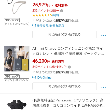
ージュ EW-RA520-H 簡単着脱 首にかけるだけ
25,979
円〜
送料無料
ループ形状 目立ちにくい 首 管理医療機器
236
ポイント
(
1
倍)
〜
4.5
(6件)
14:00までの注文で
最短8/8(翌日)
お届け
ポイントUPジャンル
雅美良品 楽天市場店
同じ商品を安い順で見る
AT mini Charge コンディショニング機器 マイ
クロカレント 低周波 伊藤超短波 ダークグレー
イエローゴールド 粘着パッド付属 ボディケア
46,200
円
送料無料
マッサージ器 マッサージ トレーニング アスリ
840
ポイント
(
1
倍+
1
倍UP)
ート 電気治療器 治療器 日本全国送料&代引手
15:00までの注文で
最短8/8(翌日)
お届け
数料無料
IDA-Online
ポイントUPジャンル
同じ商品を安い順で見る
(長期無料保証)Panasonic（パナソニック） 高
周波治療器 コリコランワイド EW-RA550-K