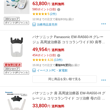
63,800
円
送料無料
580
ポイント
(
1
倍)
5
(2件)
12:00までの注文で最短8/18お届け
ポイントUPジャンル
治療用品直売所
パナソニック Panasonic EW-RA560-H グレー
ジュ 高周波治療器 コリコランワイド3D 肩専用
EWRA560H
49,954
円
送料無料
454
ポイント
(
1
倍)
4.31
(13件)
15:00までの注文で
最短8/8(翌日)
お届け
イーベストPC・家電館
ポイントUPジャンル
同じ商品を安い順で見る
パナソニック 肩 高周波治療器 EW-RA550-H グ
レージュ コリコランワイド コリ治療 母の日 父
の日 敬老の日 誕生日 ギフト クリスマス プレゼ
33,800
円
送料無料
ント