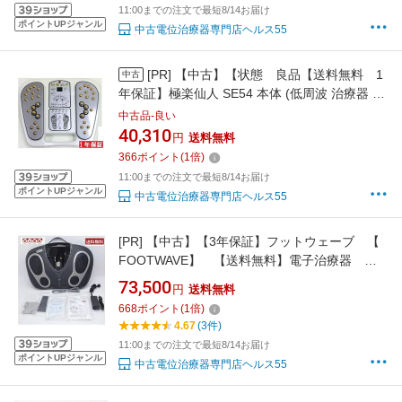
11:00までの注文で最短8/14お届け
ポイントUPジャンル
中古電位治療器専門店ヘルス55
[PR]
【中古】【状態 良品【送料無料 1
中古
年保証】極楽仙人 SE54 本体 (低周波 治療器 足
裏 足つぼ 楽天市場限定特価 国内最安値級価
中古品-良い
格 品108
40,310
円
送料無料
366
ポイント
(
1
倍)
11:00までの注文で最短8/14お届け
ポイントUPジャンル
中古電位治療器専門店ヘルス55
[PR]
【中古】【3年保証】フットウェーブ 【
FOOTWAVE】 【送料無料】電子治療器 楽
天会員様限定特価
73,500
円
送料無料
668
ポイント
(
1
倍)
4.67
(3件)
11:00までの注文で最短8/14お届け
ポイントUPジャンル
中古電位治療器専門店ヘルス55