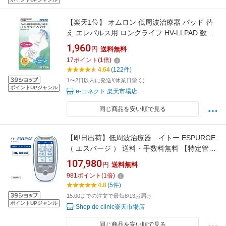
【楽天1位】 オムロン 低周波治療器 パッド 替
え エレパルス用 ロングライフ HV-LLPAD 数量
限定 【配送種別：CS】
1,960
円
送料無料
17
ポイント
(
1
倍)
4.64
(122件)
1〜2日以内に発送!(休業日除く)
ポイントUPジャンル
e-コネクト 楽天市場店
同じ商品を安い順で見る
【即日出荷】低周波治療器 イトー ESPURGE
（ エスパージ ） 送料・手数料無料 【特定管
理】 【人気】【おすすめ】
107,980
円
送料無料
981
ポイント
(
1
倍)
4.8
(5件)
15:00までの注文で最短8/13お届け
ポイントUPジャンル
Shop de clinic楽天市場店
同じ商品を安い順で見る