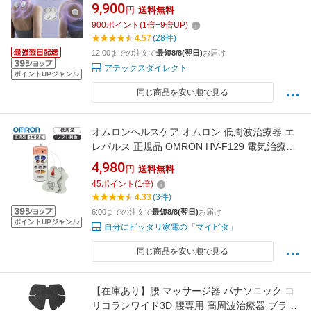
肩 コリ 肩甲骨 背中 腕 肘 腰 足 関節 筋肉 低周
9,900
円
送料無料
波マッサージ コンパクト 軽量 小型 充電式 血行
900
ポイント
(
1
倍+
9
倍UP)
促進 疲労回復 健康 家電 プレゼント ギフト 実
4.57
(28件)
用的
12:00までの注文で
最短8/8(翌日)
お届け
アテックスダイレクト
ポイントUPジャンル
同じ商品を安い順で見る
オムロンヘルスケア オムロン 低周波治療器 エ
レパルス 正規品 OMRON HV-F129 電気治療器
肩こり 腰痛 マッサージ機 コンパクト 持ち運び
4,980
円
送料無料
電気マッサージ 家庭用治療器 健康機器 EMS 首
45
ポイント
(
1
倍)
肩 リラックス おすたたく もむ ほぐす ロング
4.33
(3件)
ライフパッド エレバルス エレパレス
6:00までの注文で
最短8/8(翌日)
お届け
ポイントUPジャンル
自分にピッタリ家電の「マイピタ」
同じ商品を安い順で見る
【在庫あり】腰 マッサージ器 パナソニック コ
リコランワイド3D 腰専用 高周波治療器 ブラッ