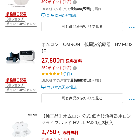
307
ポイント
(
1
倍)
15:00までの注文で
最短8/8(翌日)
お届け
XPRICE楽天市場店
ポイントUPジャンル
同じ商品を安い順で見る
オムロン OMRON 低周波治療器 HV-F082-
JF
27,800
円
送料無料
252
ポイント
(
1
倍)
5
(1件)
16:00までの注文で
最短8/8(翌日)
お届け
コジマ楽天市場店
ポイントUPジャンル
同じ商品を安い順で見る
【純正品】オムロン 公式 低周波治療器用ロン
グライフパッド HV-LLPAD 1組2枚入
2,750
円
送料無料
25
ポイント
(
1
倍)