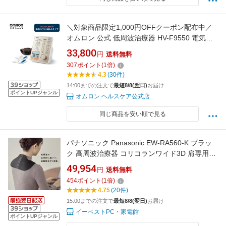
＼対象商品限定1,000円OFFクーポン配布中／
オムロン 公式 低周波治療器 HV-F9550 電気治
療器 低周波 コンパクト 小型 セルフ 家庭用 簡
33,800
円
送料無料
単操作 血行促進 ひざ 肩 腰 肩甲骨 ひじ 疲労回
307
ポイント
(
1
倍)
復 筋肉 関節 ふくらはぎ 足裏 腕 背中 土踏まず
4.3
(30件)
肩こり 腰痛 こり
14:00までの注文で
最短8/8(翌日)
お届け
ポイントUPジャンル
オムロン ヘルスケア公式店
同じ商品を安い順で見る
パナソニック Panasonic EW-RA560-K ブラッ
ク 高周波治療器 コリコランワイド3D 肩専用
EWRA560K
49,954
円
送料無料
454
ポイント
(
1
倍)
4.75
(20件)
15:00までの注文で
最短8/8(翌日)
お届け
イーベストPC・家電館
ポイントUPジャンル