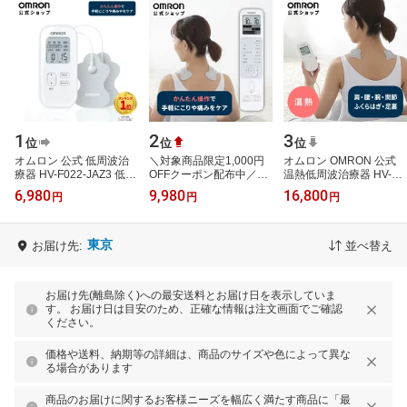
1
2
3
位
位
位
オムロン 公式 低周波治
＼対象商品限定1,000円
オムロン OMRON 公式
療器 HV-F022-JAZ3 低周
OFFクーポン配布中／オ
温熱低周波治療器 HV-
波 コンパクト 小型 セル
ムロン 公式 低周波治療
F312 低周波治療器 温熱
6,980
9,980
16,800
円
円
円
フ 家庭用 簡単操作 血行
器 HV-F230-JAZ3 かんた
治療器 電気治療 温熱 温
促進 ひ…
ん操作 12コ…
める 温め 温…
東京
お届け先:
並べ替え
お届け先(離島除く)への最安送料とお届け日を表示していま
す。 お届け日は目安のため、正確な情報は注文画面でご確認
ください。
価格や送料、納期等の詳細は、商品のサイズや色によって異な
る場合があります
商品のお届けに関するお客様ニーズを幅広く満たす商品に「最