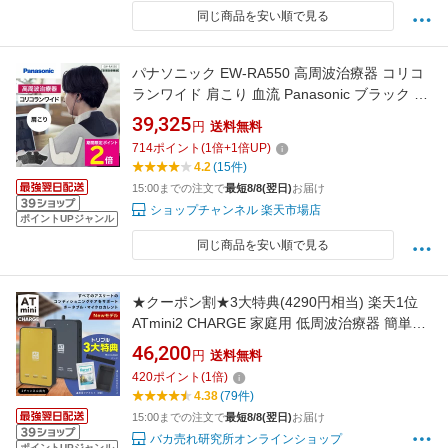
同じ商品を安い順で見る
パナソニック EW-RA550 高周波治療器 コリコ
ランワイド 肩こり 血流 Panasonic ブラック グ
レージュ【ショップチャンネル公式】
39,325
円
送料無料
714
ポイント
(
1
倍+
1
倍UP)
4.2
(15件)
15:00までの注文で
最短8/8(翌日)
お届け
ショップチャンネル 楽天市場店
ポイントUPジャンル
同じ商品を安い順で見る
★クーポン割★3大特典(4290円相当) 楽天1位
ATmini2 CHARGE 家庭用 低周波治療器 簡単操
作 マイクロカレント 治療器 マッサージ機 パッ
46,200
円
送料無料
ド 小型 マッサージャー 疲労 回復 グッズ アス
420
ポイント
(
1
倍)
リート 首 足 腰 伊藤超短波 電気治療器 治療器
4.38
(79件)
低周波 低周波マッサージ 低周波治療
15:00までの注文で
最短8/8(翌日)
お届け
バカ売れ研究所オンラインショップ
ポイントUPジャンル