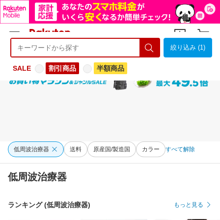
絞り込み (1)
ようこそ 楽天市場へ
ログイン
会員登録
SALE
割引商品
半額商品
低周波治療器
送料
原産国/製造国
カラー
すべて解除
低周波治療器
ランキング (低周波治療器)
もっと見る