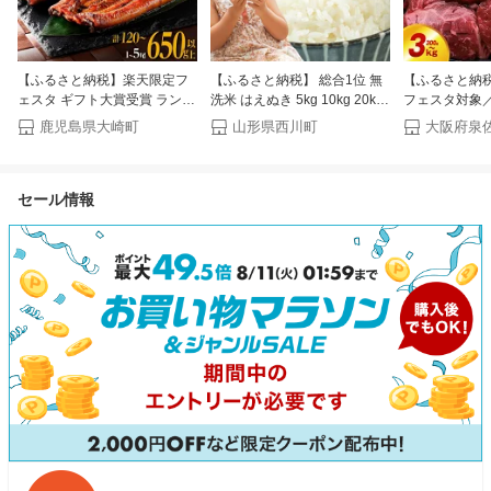
【ふるさと納税】楽天限定フ
【ふるさと納税】 総合1位 無
【ふるさと納
ェスタ ギフト大賞受賞 ランキ
洗米 はえぬき 5kg 10kg 20kg
フェスタ対象／
ング 1位 うなぎ 国産 鰻 蒲焼
定期便も選べる レビュー高評
翌日発送 総合1
鹿児島県大崎町
山形県西川町
大阪府泉
き 1尾 〜 5尾 120g 〜 650g |
価 山形県産 令和7年産 選べる
じ佃煮付き 30
ふるさと納税 うなぎ 高級 長
内容量 発送時期 定期便 3ヶ月
定 王道 赤タレ
蒲焼 鰻 訳あり 不揃い 限定 ウ
6ヶ月 3回 6回 3か月 6か月 ラ
マトガーリック
セール情報
ナギ unagi 丑の日 鹿児島 大崎
ンキング1位 精米 お米 米 おこ
け タレ 焼肉 
町 ふるさと 人気 ランキング
め ごはん ご飯 ライス 白米 国
ミ 牛タンセッ
送料無料
産 ブランド米 弁当 FYN1-
泉佐野市 送料
131var