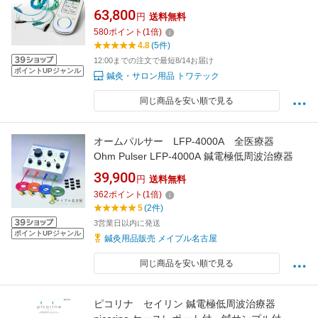
量 効果 疲労 痛み 人気 安い
63,800
円
送料無料
580
ポイント
(
1
倍)
4.8
(5件)
12:00までの注文で最短8/14お届け
ポイントUPジャンル
鍼灸・サロン用品 トワテック
同じ商品を安い順で見る
オームパルサー LFP-4000A 全医療器
Ohm Pulser LFP-4000A 鍼電極低周波治療器
39,900
円
送料無料
362
ポイント
(
1
倍)
5
(2件)
3営業日以内に発送
ポイントUPジャンル
鍼灸用品販売 メイプル名古屋
同じ商品を安い順で見る
ピコリナ セイリン 鍼電極低周波治療器