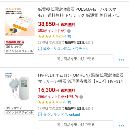
鍼電極低周波治療器 PULSMA4s（パルスマ
4s） 送料無料 トワテック 鍼通電 美容鍼 パル
ス治療器 4回路 4チャネル 軽量 効果 疲労 痛み
38,850
円
送料無料
353
ポイント
(
1
倍)
4.25
(4件)
12:00までの注文で
最短8/8(翌日)
お届け
鍼灸・サロン用品 トワテック
ポイントUPジャンル
同じ商品を安い順で見る
HV-F314 オムロン(OMRON) 温熱低周波治療器
マッサージ機器 管理医療機器【RCP】HVF314
16,300
円
送料無料
296
ポイント
(
1
倍+
1
倍UP)
4.6
(20件)
12:00までの注文で
最短8/8(翌日)
お届け
ポイントUPジャンル
タウンランド Townland
同じ商品を安い順で見る