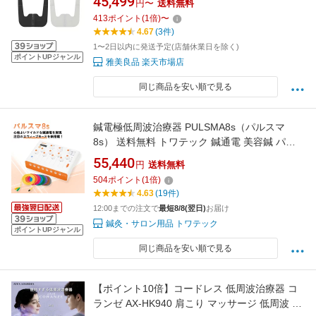
45,499
円〜
送料無料
腰 ながら治療 クリスマス 誕生日 母の日 ギフト
413
ポイント
(
1
倍)
〜
プレゼント
4.67
(3件)
1〜2日以内に発送予定(店舗休業日を除く)
ポイントUPジャンル
雅美良品 楽天市場店
同じ商品を安い順で見る
鍼電極低周波治療器 PULSMA8s（パルスマ
8s） 送料無料 トワテック 鍼通電 美容鍼 パル
ス治療器 8回路 8チャネル 軽量 効果 疲労 痛み
55,440
円
送料無料
504
ポイント
(
1
倍)
4.63
(19件)
12:00までの注文で
最短8/8(翌日)
お届け
鍼灸・サロン用品 トワテック
ポイントUPジャンル
同じ商品を安い順で見る
【ポイント10倍】コードレス 低周波治療器 コ
ランゼ AX-HK940 肩こり マッサージ 低周波 首