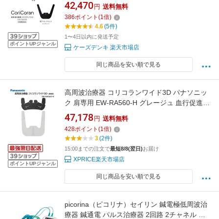
ブラック
42,470
円
送料無料
386
ポイント
(
1
倍)
4.6
(5件)
1〜4日以内に発送予定
ポイントUPジャンル
ケーズデンキ 楽天市場店
同じ商品を安い順で見る
高周波治療器 コリコランワイド3D パナソニッ
ク 肩専用 EW-RA560-H グレージュ 血行促進
簡単装着 敬老の日 母の日 父の日 誕生日 ギフト
47,178
円
送料無料
プレゼント
428
ポイント
(
1
倍)
3
(2件)
15:00までの注文で
最短8/8(翌日)
お届け
XPRICE楽天市場店
ポイントUPジャンル
同じ商品を安い順で見る
picorina（ピコリナ）セイリン 鍼電極低周波治
療器 鍼通電 パルス治療器 2回路 2チャネル 軽