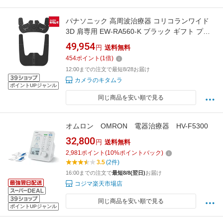
パナソニック 高周波治療器 コリコランワイド
3D 肩専用 EW-RA560-K ブラック ギフト プレ
ゼント 父の日 母の日 敬老の日 クリスマス 祝い
49,954
円
送料無料
新生活 《納期約2－3週間》
454
ポイント
(
1
倍)
12:00までの注文で最短8/28お届け
カメラのキタムラ
ポイントUPジャンル
同じ商品を安い順で見る
オムロン OMRON 電器治療器 HV-F5300
32,800
円
送料無料
2,981
ポイント
(
10
%ポイントバック)
3.5
(2件)
16:00までの注文で
最短8/8(翌日)
お届け
コジマ楽天市場店
同じ商品を安い順で見る
ポイントUPジャンル