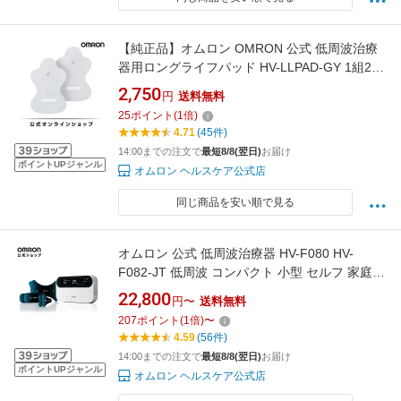
【純正品】オムロン OMRON 公式 低周波治療
器用ロングライフパッド HV-LLPAD-GY 1組2枚
入 低周波 低周波治療器 パッド pad 送料無料
2,750
円
送料無料
25
ポイント
(
1
倍)
4.71
(45件)
14:00までの注文で
最短8/8(翌日)
お届け
ポイントUPジャンル
オムロン ヘルスケア公式店
同じ商品を安い順で見る
オムロン 公式 低周波治療器 HV-F080 HV-
F082-JT 低周波 コンパクト 小型 セルフ 家庭用
ひざ 肩 腰 筋肉 関節 肩甲骨 背中 お尻 太もも
22,800
円〜
送料無料
ふくらはぎ 足裏 かかと ひじ アスリート スポー
207
ポイント
(
1
倍)
〜
ツ パッド 筋肉痛 土踏まず ひざ関節 ひじ関節
4.59
(56件)
ハムストリングス 送料無料
14:00までの注文で
最短8/8(翌日)
お届け
ポイントUPジャンル
オムロン ヘルスケア公式店