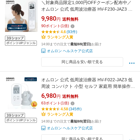
＼対象商品限定1,000円OFFクーポン配布中／
オムロン 公式 低周波治療器 HV-F230-JAZ3 か
んたん操作 12コース搭載 低周波 コンパクト 小
9,980
円
送料無料
型 セルフ 家庭用 簡単操作 血行促進 ひざ 肩 腰
90
ポイント
(
1
倍)
ひじ 疲労回復 筋肉 関節 ふくらはぎ 足裏 腕 土
4.6
(93件)
踏まず ひざ関節 ひじ関節 肩こり 腰痛
ランキング入賞
ポイントUPジャンル
14:00までの注文で
最短8/8(翌日)
お届け
オムロン ヘルスケア公式店
同じ商品を安い順で見る
オムロン 公式 低周波治療器 HV-F022-JAZ3 低
周波 コンパクト 小型 セルフ 家庭用 簡単操作
血行促進 ひざ 肩 腰 ひじ 疲労回復 筋肉 関節 ふ
6,980
円
送料無料
くらはぎ 足裏 腕 土踏まず ひざ関節 ひじ関節
63
ポイント
(
1
倍)
肩こり 腰痛 こり パッド
4.58
(345件)
ランキング入賞
ポイントUPジャンル
14:00までの注文で
最短8/8(翌日)
お届け
オムロン ヘルスケア公式店
同じ商品を安い順で見る