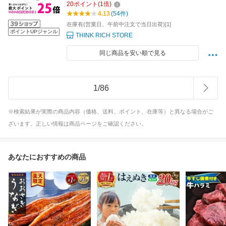
20
ポイント
(
1
倍)
4.13
(54件)
在庫有(営業日、午前中注文で当日出荷)[1]
ポイントUPジャンル
THINK RICH STORE
同じ商品を安い順で見る
1
/
86
※検索結果が実際の商品内容（価格、送料、ポイント、在庫等）と異なる場合がご
ざいます。正しい情報は商品ページをご確認ください。
あなたにおすすめの商品