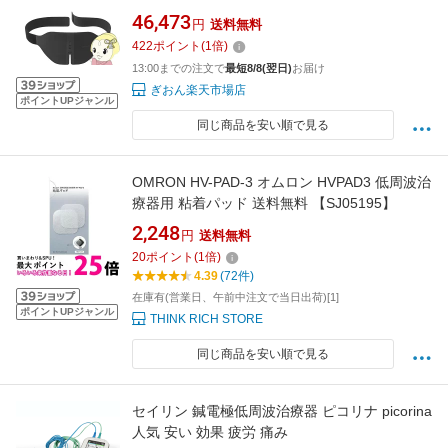
ク 腰痛 ぎっくり腰 プレゼント 母の日 EW-
46,473
円
送料無料
RA561-K【KK9N0D18P】
422
ポイント
(
1
倍)
13:00までの注文で
最短8/8(翌日)
お届け
ぎおん楽天市場店
ポイントUPジャンル
同じ商品を安い順で見る
OMRON HV-PAD-3 オムロン HVPAD3 低周波治
療器用 粘着パッド 送料無料 【SJ05195】
2,248
円
送料無料
20
ポイント
(
1
倍)
4.39
(72件)
在庫有(営業日、午前中注文で当日出荷)[1]
ポイントUPジャンル
THINK RICH STORE
同じ商品を安い順で見る
セイリン 鍼電極低周波治療器 ピコリナ picorina
人気 安い 効果 疲労 痛み