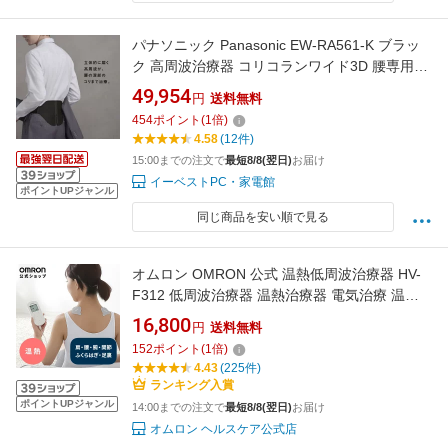
パナソニック Panasonic EW-RA561-K ブラッ
ク 高周波治療器 コリコランワイド3D 腰専用
EWRA561K
49,954
円
送料無料
454
ポイント
(
1
倍)
4.58
(12件)
15:00までの注文で
最短8/8(翌日)
お届け
イーベストPC・家電館
ポイントUPジャンル
同じ商品を安い順で見る
オムロン OMRON 公式 温熱低周波治療器 HV-
F312 低周波治療器 温熱治療器 電気治療 温熱
温める 温め 温感 低周波 パッド こり コリ 痛み
16,800
円
送料無料
解消 解消グッズ グッズ 改善 器具 腰痛 筋肉痛
152
ポイント
(
1
倍)
肩 腰 腕 関節 コンパクト 送料無料
4.43
(225件)
ランキング入賞
ポイントUPジャンル
14:00までの注文で
最短8/8(翌日)
お届け
オムロン ヘルスケア公式店