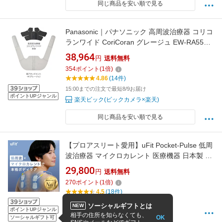
同じ商品を安い順で見る
Panasonic｜パナソニック 高周波治療器 コリコ
ランワイド CoriCoran グレージュ EW-RA550-
H
38,964
円
送料無料
354
ポイント
(
1
倍)
4.86
(14件)
15:00までの注文で最短8/9お届け
ポイントUPジャンル
楽天ビック(ビックカメラ×楽天)
同じ商品を安い順で見る
【プロアスリート愛用】uFit Pocket-Pulse 低周
波治療器 マイクロカレント 医療機器 日本製 小
型 充電式 簡単操作 専用パッド付き 1年保証 血
29,800
円
送料無料
行促進 疲労回復 スポーツ 首 肩こり 肩甲骨 背
270
ポイント
(
1
倍)
中 腕 肘 腰痛 膝 ふくらはぎ 足 低周波マッサー
4.5
(18件)
ジ 電気マッサージ 電気治療器
最短1日〜3日で発送します
ソーシャルギフトとは
NEW
ポイントUPジャンル
uFit楽天市場店
相手の住所を知らなくても、
OK
ソーシャルギフト可