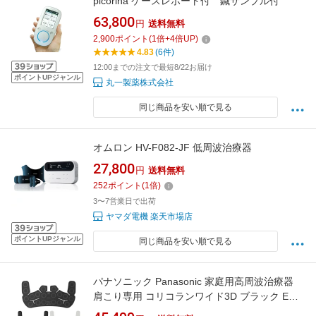
picorina ケースレポート付 鍼サンプル付
63,800
円
送料無料
2,900
ポイント
(
1
倍+
4
倍UP)
4.83
(6件)
12:00までの注文で最短8/22お届け
ポイントUPジャンル
丸一製薬株式会社
同じ商品を安い順で見る
オムロン HV-F082-JF 低周波治療器
27,800
円
送料無料
252
ポイント
(
1
倍)
3〜7営業日で出荷
ヤマダ電機 楽天市場店
ポイントUPジャンル
同じ商品を安い順で見る
パナソニック Panasonic 家庭用高周波治療器
肩こり専用 コリコランワイド3D ブラック EW-
RA560-K グレージュ EW-RA560-H 簡単装着 肩