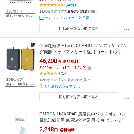
4.41
(46件)
14:00までの注文で
最短8/8(翌日)
お届け
ポイントUPジャンル
オムロン ヘルスケア公式店
同じ商品を安い順で見る
伊藤超短波 ATmini CHARGE コンディショニン
グ機器 トップアスリート愛用 ゴールド/グレー
コンパクト 軽量 コンディショニング ケア ポー
46,200
円
送料無料
タブル マイクロカレント 充電式 AT mini atミニ
6,300
ポイント
(
1
倍+
14
倍UP)
チャージ エーティーミニ 正規品 送料無料
4
(1件)
15:00までの注文で最短8/19お届け
ポイントUPジャンル
美と健康のライフラボ
同じ商品を安い順で見る
OMRON HV-KSPAD 患部集中パッド オムロン
電気治療器用 低周波治療器用 交換パッド
HVKSPAD 送料無料 【SJ00678】
2,248
円
送料無料