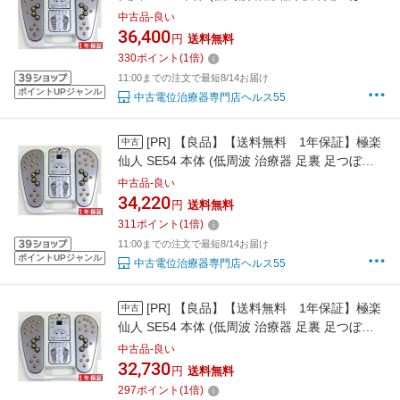
楽天市場限定特価 国内最安値級価格 品0626
中古品-良い
36,400
円
送料無料
330
ポイント
(
1
倍)
11:00までの注文で最短8/14お届け
ポイントUPジャンル
中古電位治療器専門店ヘルス55
[PR]
【良品】【送料無料 1年保証】極楽
中古
仙人 SE54 本体 (低周波 治療器 足裏 足つぼ
楽天市場限定特価 国内最安値級価格 品
中古品-良い
34,220
円
送料無料
311
ポイント
(
1
倍)
11:00までの注文で最短8/14お届け
ポイントUPジャンル
中古電位治療器専門店ヘルス55
[PR]
【良品】【送料無料 1年保証】極楽
中古
仙人 SE54 本体 (低周波 治療器 足裏 足つぼ
楽天市場限定特価 国内最安値級価格 品0625
中古品-良い
32,730
円
送料無料
297
ポイント
(
1
倍)