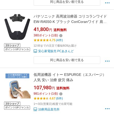
同じ商品を安い順で見る
パナソニック 高周波治療器 コリコランワイド
EW-RA550-K ブラック CoriCoranワイド 肩か
けタイプ USB対応 充電式 家庭用高周波治療器
41,800
円
送料無料
【送料無料】【KK9N0D18P】
380
ポイント
(
1
倍)
4.75
(4件)
12:00までの注文で最短8/26お届け
ポイントUPジャンル
安心家電販売 PCあきんど
同じ商品を安い順で見る
低周波機器 イトー ESPURGE（エスパージ）
人気 安い 治療 疲労 痛み
107,980
円
送料無料
981
ポイント
(
1
倍)
4.67
(6件)
1〜3日(営業日)程度で出荷可能
ポイントUPジャンル
治療用品直売所