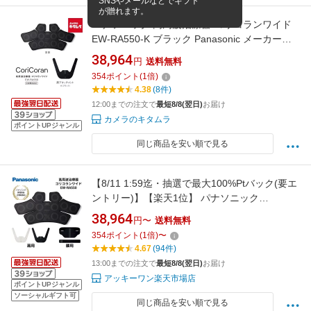
SNSやメールなどでギフト
が贈れます。
パナソニック 高周波治療器 コリコランワイド
EW-RA550-K ブラック Panasonic メーカー公
認店 メーカー保証対応 初期不良対応 新生活 プ
38,964
円
送料無料
レゼント ギフト 時短 簡単 クリスマス 誕生日
354
ポイント
(
1
倍)
バースデー パーティー 景品
4.38
(8件)
12:00までの注文で
最短8/8(翌日)
お届け
カメラのキタムラ
ポイントUPジャンル
同じ商品を安い順で見る
【8/11 1:59迄・抽選で最大100%Ptバック(要エ
ントリー)】【楽天1位】 パナソニック
Panasonic 家庭用高周波治療器 コリコランワイ
38,964
円〜
送料無料
ド 腰・肩こり ブラック グレージュ EW-
354
ポイント
(
1
倍)
〜
RA550-K/H
4.67
(94件)
13:00までの注文で
最短8/8(翌日)
お届け
アッキーワン楽天市場店
ポイントUPジャンル
ソーシャルギフト可
同じ商品を安い順で見る