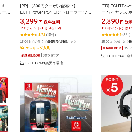
5 ＆
[PR]
【300円クーポン配布中】
[PR]
ECHTPow
ローラ
ECHTPower PS4 コントローラー ワイ
ー ワイヤレス 
(ホワイ
ヤレス 無線/有線 ホール効果スティッ
RGBライト 背
3,299
2,890
円
送料無料
円
送
ールグ
ク 背面ボタン RGBライト TURBO連
コントローラー 
150
ポイント
(
1
倍+
4
倍UP)
130
ポイント
(
1
倍+
ー e
射 振動調整 1000mAhバッテリー ジャ
動調整 6軸ジャイ
4.73
(15件)
5
(8件)
ロー
イロセンサー搭載 3.5mmイヤホンジャ
バッテリー
15:00までの注文で
最短8/9(翌日)
お届け
15:00までの注文で
最
レス
ック P3/P4/P4 Pro/Slim/PC/スマホに
Switch/Switch
ランキング入賞
対応
ECHTPower
ECHTPower楽天市場店