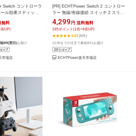
er Switch コントローラ
[PR]
ECHTPower Switch 2 コントロー
ホール効果スティック
ラー 無線/有線接続 スイッチ 2 スリー
面ボタン付き スイッチ
プ解除可能 ホール効果スティック
4,299
料無料
円
送料無料
TURBO連射 4段階振
TURBO連射機能 背面ボタン 6軸ジャ
4
倍UP)
195
ポイント
(
1
倍+
4
倍UP)
ロセンサー 800mAh
イロセンサー搭載 RGBライト 振動調
4.83
(6件)
節 15時間連続使用 3.5mmイヤホンジ
短8/9(翌日)
お届け
12:00までの注文で最短8/11お届け
2/PC/Android/IOSに対応
ャック Switch
2/Switch/PC/Steam/iOS/Android対応
楽天市場店
ECHTPower楽天市場店