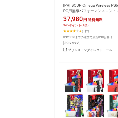
[PR]
SCUF Omega Wireless PS
PC用無線パフォーマンスコント
ー 全2色 408-178-01-010-WW
37,980
円
送料無料
ト) 408-178-01-102-WW(スチ
345
ポイント
(
1
倍)
レイ) スカフ SCUF コントローラ
4
(1件)
スポーツ 高精細 カスタムコント
8/12 9:00までの注文で最短8/18お届け
ラー USB PS5 PC TMR ワイヤ
プリンストンダイレクトモール