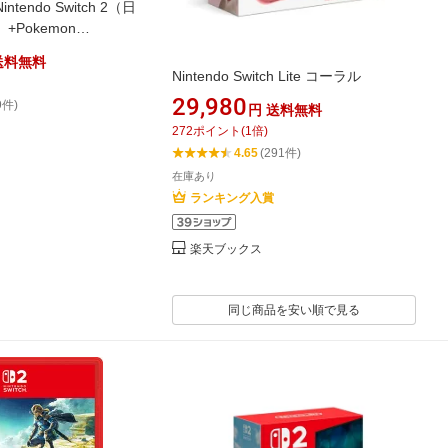
endo Switch 2（日
Pokemon
送料無料
Nintendo Switch Lite コーラル
29,980
9件)
円
送料無料
272
ポイント
(
1
倍)
4.65
(291件)
在庫あり
ランキング入賞
楽天ブックス
同じ商品を安い順で見る