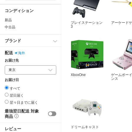
コンディション
新品
プレイステーション
アーケード
3
中古品
ブランド
配送
海外
お届け先
XboxOne
ゲームボー
ンス
お届け日
すべて
翌日届く
翌々日までに届く
最強翌日配送 対象
商品
ドリームキャスト
レビュー