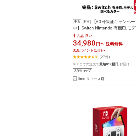
[PR]
【60日保証キャンペー
中古
中】Switch Nintendo 有機ELモ
品 選べるカラー Nintendo 任天
中古品-良い
テンドー【中古】
34,980
円〜
送料無料
318
ポイント
(
1
倍)
〜
4.81
(27件)
8:00までの注文で
最短8/9(翌日)
お届け
iimo リユース店