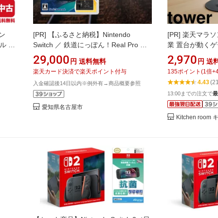
ン
[PR]
【ふるさと納税】Nintendo
[PR]
楽天マラソン
デル 完
Switch ／ 鉄道にっぽん！Real Pro 特
業 置台が動く
堂 ニン
急走行！名古屋鉄道編
納ラック タワー
29,000
2,970
円
送料無料
円
送
ームパッド ヘッ
楽天カード決済で楽天ポイント付与
135
ポイント
(
1
倍+
ー スタンド PS5 
4.43
(2
入金確認後14日以内※例外有→商品概要参照
ジョイコン 公式
13:00までの注文で
最
ク 1699 1700
ギフト
愛知県名古屋市
Kitchen ro