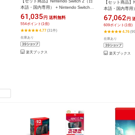
【セット商品】Nintendo Switch 2（日
【セット商品】Nint
本語・国内専用） + Nintendo Switch 2
本語・国内専用）+
専用液晶保護フィルム 抗菌
61,035
LEGENDS Z-A
67,062
円
送料無料
円
554
ポイント
(
1
倍)
609
ポイント
(
1
倍)
4.77
(31件)
）
4.76
(9
在庫あり
在庫あり
楽天ブックス
楽天ブックス