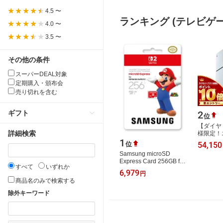
4.5 〜
ランキング (テレビゲー
4.0 〜
3.5 〜
その他の条件
スーパーDEAL対象
定期購入・頒布会
売り切れを含む
2
ギフト
位
【ダイヤ
詳細検索
様限定！
1
イント1
54,150
位
品】SIE
Samsung microSD
ーション
Express Card 256GB for
すべて
いずれか
Nintendo Switch 2
6,979
円
商品名のみで検索する
除外キーワード