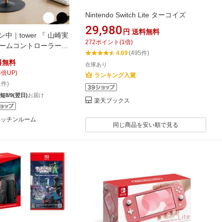
Nintendo Switch Lite ターコイズ
29,980
円
送料無料
中｜tower 『 山崎実
272
ポイント
(
1
倍)
ゲームコントローラー収
4.69
(495件)
 』 コントローラー ゲ
料無料
在庫あり
ドセット 収納 ホルダ
4
倍UP)
ランキング入賞
PS4 switch プロコン
1件)
 白 黒 ホワイト ブラッ
短8/9(翌日)
お届け
 YAMAZAKI プレゼント
楽天ブックス
om キッチンルーム
同じ商品を安い順で見る