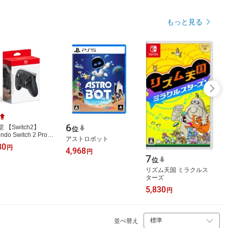
もっと見る
6
 【Switch2】
位
endo Switch 2 Proコ
アストロボット
ーラー [BEE-A-
80
円
4,968
KA NSW2 Proコン
円
7
ーラー]
位
リズム天国 ミラクルス
ターズ
5,830
円
並べ替え