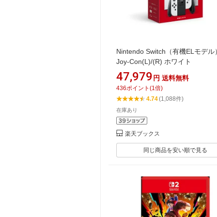
Nintendo Switch（有機ELモデル
Joy-Con(L)/(R) ホワイト
47,979
円
送料無料
436
ポイント
(
1
倍)
4.74
(1,088件)
在庫あり
楽天ブックス
同じ商品を安い順で見る