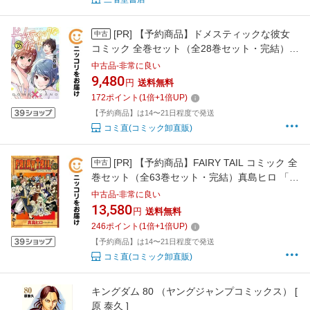
[PR]
【予約商品】ドメスティックな彼女
中古
コミック 全巻セット（全28巻セット・完結）流
石景 「透明カバー付」
中古品-非常に良い
9,480
円
送料無料
172
ポイント
(
1
倍+
1
倍UP)
【予約商品】は14〜21日程度で発送
コミ直(コミック卸直販)
[PR]
【予約商品】FAIRY TAIL コミック 全
中古
巻セット（全63巻セット・完結）真島ヒロ 「透
明カバー付」
中古品-非常に良い
13,580
円
送料無料
246
ポイント
(
1
倍+
1
倍UP)
【予約商品】は14〜21日程度で発送
コミ直(コミック卸直販)
キングダム 80 （ヤングジャンプコミックス） [
原 泰久 ]