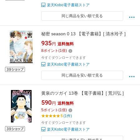
楽天Kobo電子書籍ストア
同じ商品を安い順で見る
秘密 season 0 13 【電子書籍】[ 清水玲子 ]
935
円
送料無料
8
ポイント
(
1
倍)
今すぐダウンロードできます
楽天Kobo電子書籍ストア
同じ商品を安い順で見る
黄泉のツガイ 13巻 【電子書籍】[ 荒川弘 ]
590
円
送料無料
5
ポイント
(
1
倍)
5
(1件)
今すぐダウンロードできます
楽天Kobo電子書籍ストア