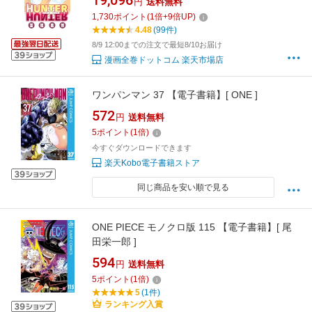
19,096
円
送料無料
1,730
ポイント
(
1
倍+
9
倍UP)
4.48
(99件)
8/9 12:00までの注文で最短8/10お届け
漫画全巻ドットコム 楽天市場店
ワンパンマン 37 【電子書籍】[ ONE ]
572
円
送料無料
5
ポイント
(
1
倍)
今すぐダウンロードできます
楽天Kobo電子書籍ストア
同じ商品を安い順で見る
ONE PIECE モノクロ版 115 【電子書籍】[ 尾
田栄一郎 ]
594
円
送料無料
5
ポイント
(
1
倍)
5
(1件)
ランキング入賞