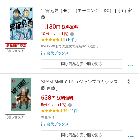
宇宙兄弟（46） （モーニング KC） [ 小山 宙
哉 ]
1,130
円
送料無料
10
ポイント
(
1
倍)
4.9
(10件)
8/9 12:00までの注文で最短8/10お届け
楽天ブックス
同じ商品を安い順で見る
SPY×FAMILY 17 （ジャンプコミックス） [ 遠
藤 達哉 ]
638
円
送料無料
5
ポイント
(
1
倍)
4.76
(41件)
在庫あり
楽天ブックス
同じ商品を安い順で見る