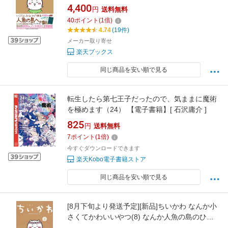
ートBOX付き特装版 （講談社キャラクターズ
4,400
円
送料無料
A） [ ナガノ ]
40
ポイント
(
1
倍)
4.74
(19件)
メーカー取り寄せ
楽天ブックス
同じ商品を安い順で見る
転生したら第七王子だったので、気ままに魔術
を極めます（24） 【電子書籍】[ 石沢庸介 ]
825
円
送料無料
7
ポイント
(
1
倍)
今すぐダウンロードできます
楽天Kobo電子書籍ストア
同じ商品を安い順で見る
[8月下旬より発送予定][新品]ちいかわ なんか小
さくてかわいいやつ(8) なんか人魚の島のひみ
つのふせん&ノートBOX付き特装版[入荷予約]