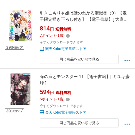
引きこもり令嬢は話のわかる聖獣番（9）【電
子限定描き下ろし付き】 【電子書籍】[ 大庭そ
と ]
814
円
送料無料
7
ポイント
(
1
倍)
今すぐダウンロードできます
楽天Kobo電子書籍ストア
同じ商品を安い順で見る
春の嵐とモンスター 11 【電子書籍】[ ミユキ蜜
蜂 ]
594
円
送料無料
5
ポイント
(
1
倍)
今すぐダウンロードできます
楽天Kobo電子書籍ストア
同じ商品を安い順で見る