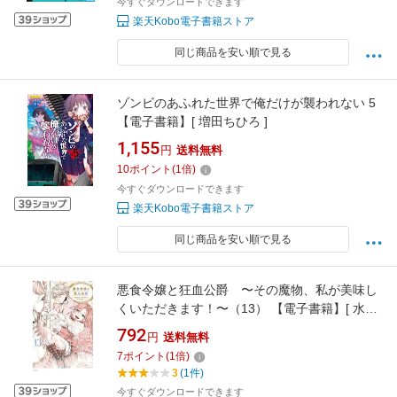
今すぐダウンロードできます
楽天Kobo電子書籍ストア
同じ商品を安い順で見る
ゾンビのあふれた世界で俺だけが襲われない 5
【電子書籍】[ 増田ちひろ ]
1,155
円
送料無料
10
ポイント
(
1
倍)
今すぐダウンロードできます
楽天Kobo電子書籍ストア
同じ商品を安い順で見る
悪食令嬢と狂血公爵 〜その魔物、私が美味し
くいただきます！〜（13） 【電子書籍】[ 水辺
チカ ]
792
円
送料無料
7
ポイント
(
1
倍)
3
(1件)
今すぐダウンロードできます