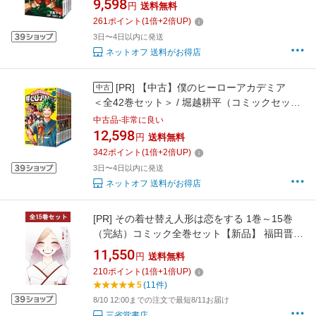
9,598
円
送料無料
261
ポイント
(
1
倍+
2
倍UP)
3日〜4日以内に発送
ネットオフ 送料がお得店
[PR]
【中古】僕のヒーローアカデミア
中古
＜全42巻セット＞ / 堀越耕平（コミックセッ
ト）
中古品-非常に良い
12,598
円
送料無料
342
ポイント
(
1
倍+
2
倍UP)
3日〜4日以内に発送
ネットオフ 送料がお得店
[PR]
その着せ替え人形は恋をする 1巻～15巻
（完結）コミック全巻セット【新品】 福田晋一
ヤングガンガン スクウェアエニックス 漫画 マ
11,550
円
送料無料
ンガ 新品 コミック コミックス 紙 全巻 セット
210
ポイント
(
1
倍+
1
倍UP)
アニメ化 青年漫画 着せ恋 五条新菜 喜多川海夢
5
(11件)
コスプレ レイヤー コスプレイヤー 恋愛 衣装
8/10 12:00までの注文で最短8/11お届け
三省堂書店