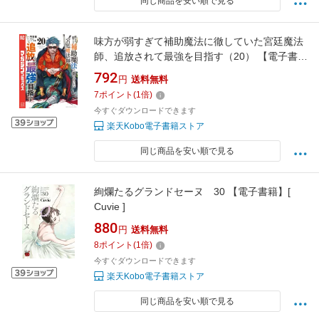
同じ商品を安い順で見る
味方が弱すぎて補助魔法に徹していた宮廷魔法
師、追放されて最強を目指す（20） 【電子書
籍】[ 門司雪 ]
792
円
送料無料
7
ポイント
(
1
倍)
今すぐダウンロードできます
楽天Kobo電子書籍ストア
同じ商品を安い順で見る
絢爛たるグランドセーヌ 30 【電子書籍】[
Cuvie ]
880
円
送料無料
8
ポイント
(
1
倍)
今すぐダウンロードできます
楽天Kobo電子書籍ストア
同じ商品を安い順で見る