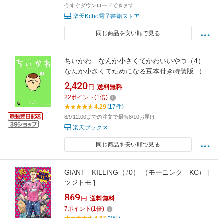
今すぐダウンロードできます
楽天Kobo電子書籍ストア
同じ商品を安い順で見る
ちいかわ なんか小さくてかわいいやつ（4）
なんか小さくてためになる豆本付き特装版 （プ
レミアムKC） [ ナガノ ]
2,420
円
送料無料
22
ポイント
(
1
倍)
4.29
(17件)
8/9 12:00までの注文で最短8/10お届け
楽天ブックス
同じ商品を安い順で見る
GIANT KILLING（70） （モーニング KC） [
ツジトモ ]
869
円
送料無料
7
ポイント
(
1
倍)