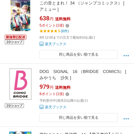
この音とまれ！ 34 （ジャンプコミックス） [
アミュー ]
638
円
送料無料
5
ポイント
(
1
倍)
5
(8件)
8/9 12:00までの注文で最短8/10お届け
楽天ブックス
同じ商品を安い順で見る
DOG SIGNAL 16 （BRIDGE COMICS） [
みやうち 沙矢 ]
979
円
送料無料
8
ポイント
(
1
倍)
予約受付中(発売日以降のお届け)
楽天ブックス
同じ商品を安い順で見る