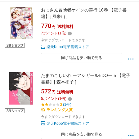
おっさん冒険者ケインの善行 16巻 【電子書
籍】[ 風来山 ]
770
円
送料無料
7
ポイント
(
1
倍)
今すぐダウンロードできます
楽天Kobo電子書籍ストア
同じ商品を安い順で見る
たまのこしいれ ーアシガールEDOー 5 【電子
書籍】[ 森本梢子 ]
572
円
送料無料
5
ポイント
(
1
倍)
2
(1件)
ランキング入賞
今すぐダウンロードできます
楽天Kobo電子書籍ストア
同じ商品を安い順で見る