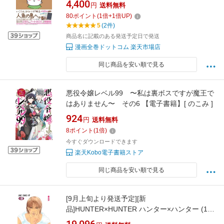
4,400
円
送料無料
80
ポイント
(
1
倍+
1
倍UP)
5
(2件)
商品名に記載のある発送予定日で発送
漫画全巻ドットコム 楽天市場店
同じ商品を安い順で見る
悪役令嬢レベル99 〜私は裏ボスですが魔王で
はありません〜 その6 【電子書籍】[ のこみ ]
924
円
送料無料
8
ポイント
(
1
倍)
今すぐダウンロードできます
楽天Kobo電子書籍ストア
同じ商品を安い順で見る
[9月上旬より発送予定][新
品]HUNTER×HUNTER ハンター×ハンター (1-
39巻 最新刊) 全巻セット [入荷予約]