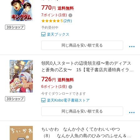
770
円
送料無料
7
ポイント
(
1
倍)
5
(2件)
予約受付中
楽天ブックス
同じ商品を安い順で見る
領民0人スタートの辺境領主様〜青のディアス
と蒼角の乙女〜 15【電子書店共通特典イラス
ト付】 【電子書籍】[ ユンボ ]
726
円
送料無料
6
ポイント
(
1
倍)
今すぐダウンロードできます
楽天Kobo電子書籍ストア
同じ商品を安い順で見る
ちいかわ なんか小さくてかわいいやつ
（8） なんか人魚の島のひみつのふせん＆ノ