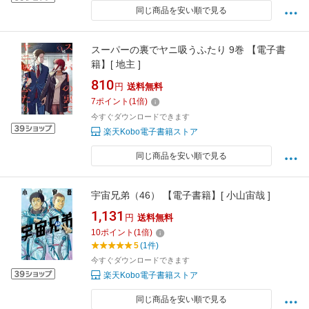
同じ商品を安い順で見る
スーパーの裏でヤニ吸うふたり 9巻 【電子書
籍】[ 地主 ]
810
円
送料無料
7
ポイント
(
1
倍)
今すぐダウンロードできます
楽天Kobo電子書籍ストア
同じ商品を安い順で見る
宇宙兄弟（46） 【電子書籍】[ 小山宙哉 ]
1,131
円
送料無料
10
ポイント
(
1
倍)
5
(1件)
今すぐダウンロードできます
楽天Kobo電子書籍ストア
同じ商品を安い順で見る