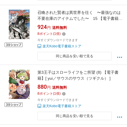
召喚された賢者は異世界を往く 〜最強なのは
不要在庫のアイテムでした〜 15 【電子書籍】
[ 小林 こー ]
924
円
送料無料
8
ポイント
(
1
倍)
今すぐダウンロードできます
楽天Kobo電子書籍ストア
同じ商品を安い順で見る
第3王子はスローライフをご所望 (8) 【電子書
籍】[ yui／サウスのサウス（ツギクル） ]
880
円
送料無料
8
ポイント
(
1
倍)
今すぐダウンロードできます
楽天Kobo電子書籍ストア
同じ商品を安い順で見る