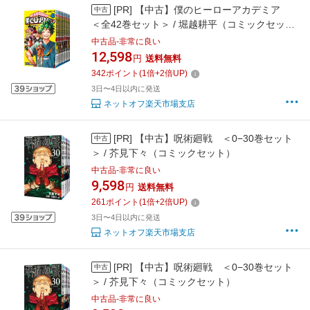
[PR]
【中古】僕のヒーローアカデミア
中古
＜全42巻セット＞ / 堀越耕平（コミックセッ
ト）
中古品-非常に良い
12,598
円
送料無料
342
ポイント
(
1
倍+
2
倍UP)
3日〜4日以内に発送
ネットオフ楽天市場支店
[PR]
【中古】呪術廻戦 ＜0−30巻セット
中古
＞ / 芥見下々（コミックセット）
中古品-非常に良い
9,598
円
送料無料
261
ポイント
(
1
倍+
2
倍UP)
3日〜4日以内に発送
ネットオフ楽天市場支店
[PR]
【中古】呪術廻戦 ＜0−30巻セット
中古
＞ / 芥見下々（コミックセット）
中古品-非常に良い