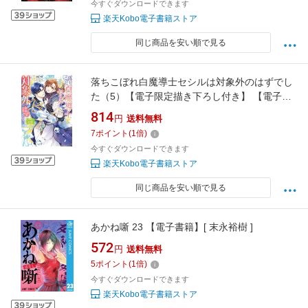
今すぐダウンロードできます
楽天Kobo電子書籍ストア
同じ商品を安い順で見る
落ちこぼれ白魔導士セシルは対象外のはずでし
た（5）【電子限定描き下ろし付き】 【電子書
籍】[ 笹原智映 ]
814
円
送料無料
7
ポイント
(
1
倍)
今すぐダウンロードできます
楽天Kobo電子書籍ストア
同じ商品を安い順で見る
あかね噺 23 【電子書籍】[ 末永裕樹 ]
572
円
送料無料
5
ポイント
(
1
倍)
今すぐダウンロードできます
楽天Kobo電子書籍ストア