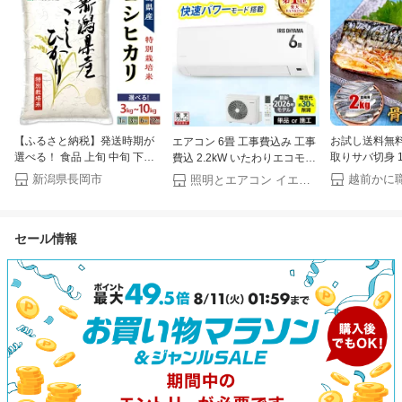
【ふるさと納税】発送時期が
お試し送料無料2
エアコン 6畳 工事費込み 工事
選べる！ 食品 上旬 中旬 下旬
取りサバ切身 1
費込 2.2kW いたわりエコモー
米 お米 定期便 令和7年産 3kg
が選べる♪骨とり
ド プラス 快速パワー機能 時
新潟県長岡市
照明とエアコン イエプロ
5kg 10kg 単品 3回 6回 12回 3
ば 冷凍食品 
短 時短で冷暖房 電気代 削減
ヶ月 6ヶ月 12ヶ月 新潟こしひ
【P】
タイマー 入切 寝室 子供部屋 6
かり 新潟県産 コシヒカリ 特
畳用 Sシリーズ IPF-2202S-W
セール情報
別栽培米 選べる容量 配送回数
アイリスオーヤマ * クーラー
配送回数 精米 白米 JA直送 農
【楽天リフォーム認定商品】
協（えちご中越農業協同組
合）