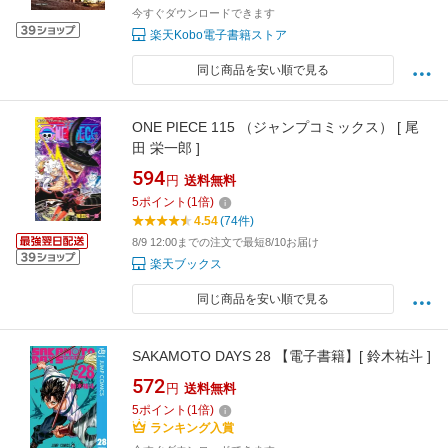
今すぐダウンロードできます
楽天Kobo電子書籍ストア
同じ商品を安い順で見る
ONE PIECE 115 （ジャンプコミックス） [ 尾
田 栄一郎 ]
594
円
送料無料
5
ポイント
(
1
倍)
4.54
(74件)
8/9 12:00までの注文で最短8/10お届け
楽天ブックス
同じ商品を安い順で見る
SAKAMOTO DAYS 28 【電子書籍】[ 鈴木祐斗 ]
572
円
送料無料
5
ポイント
(
1
倍)
ランキング入賞