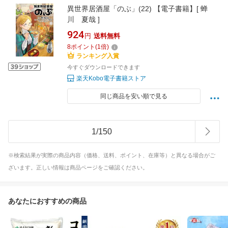
異世界居酒屋「のぶ」(22) 【電子書籍】[ 蝉
川 夏哉 ]
924
円
送料無料
8
ポイント
(
1
倍)
ランキング入賞
今すぐダウンロードできます
楽天Kobo電子書籍ストア
同じ商品を安い順で見る
1
/
150
※検索結果が実際の商品内容（価格、送料、ポイント、在庫等）と異なる場合がご
ざいます。正しい情報は商品ページをご確認ください。
あなたにおすすめの商品