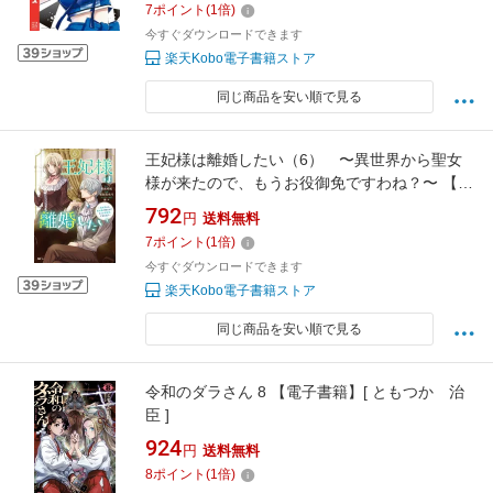
7
ポイント
(
1
倍)
今すぐダウンロードできます
楽天Kobo電子書籍ストア
同じ商品を安い順で見る
王妃様は離婚したい（6） 〜異世界から聖女
様が来たので、もうお役御免ですわね？〜 【電
子書籍】[ 亜和美央斗 ]
792
円
送料無料
7
ポイント
(
1
倍)
今すぐダウンロードできます
楽天Kobo電子書籍ストア
同じ商品を安い順で見る
令和のダラさん 8 【電子書籍】[ ともつか 治
臣 ]
924
円
送料無料
8
ポイント
(
1
倍)