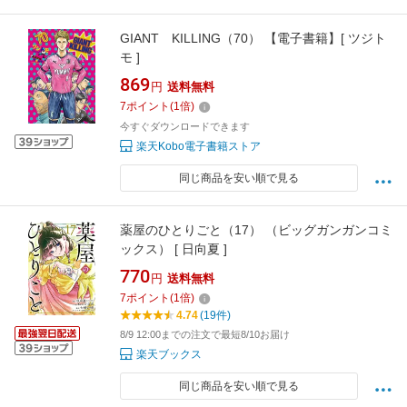
GIANT KILLING（70） 【電子書籍】[ ツジト
モ ]
869
円
送料無料
7
ポイント
(
1
倍)
今すぐダウンロードできます
楽天Kobo電子書籍ストア
同じ商品を安い順で見る
薬屋のひとりごと（17） （ビッグガンガンコミ
ックス） [ 日向夏 ]
770
円
送料無料
7
ポイント
(
1
倍)
4.74
(19件)
8/9 12:00までの注文で最短8/10お届け
楽天ブックス
同じ商品を安い順で見る