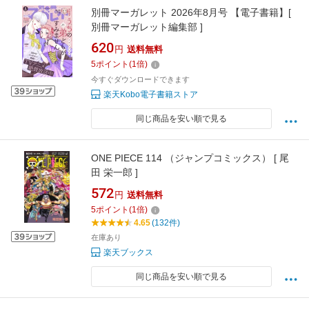
別冊マーガレット 2026年8月号 【電子書籍】[
別冊マーガレット編集部 ]
620
円
送料無料
5
ポイント
(
1
倍)
今すぐダウンロードできます
楽天Kobo電子書籍ストア
同じ商品を安い順で見る
ONE PIECE 114 （ジャンプコミックス） [ 尾
田 栄一郎 ]
572
円
送料無料
5
ポイント
(
1
倍)
4.65
(132件)
在庫あり
楽天ブックス
同じ商品を安い順で見る