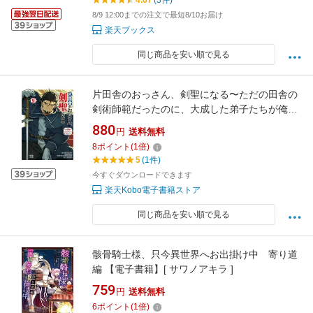
4.67
(3件)
8/9 12:00までの注文で最短8/10お届け
楽天ブックス
同じ商品を安い順で見る
片田舎のおっさん、剣聖になる〜ただの田舎の
剣術師範だったのに、大成した弟子たちが俺を
放ってくれない件〜 9 【電子書籍】[ 乍藤和樹
880
円
送料無料
]
8
ポイント
(
1
倍)
5
(1件)
今すぐダウンロードできます
楽天Kobo電子書籍ストア
同じ商品を安い順で見る
骸骨騎士様、只今異世界へお出掛け中 寄り道
編 【電子書籍】[ サワノアキラ ]
759
円
送料無料
6
ポイント
(
1
倍)