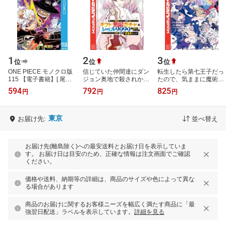
1
2
3
位
位
位
ONE PIECE モノクロ版
信じていた仲間達にダン
転生したら第七王子だっ
115 【電子書籍】[ 尾田
ジョン奥地で殺されかけ
たので、気ままに魔術を
栄一郎 ]
たがギフト『無限ガチ
極めます（24） 【電子
594
792
825
円
円
円
ャ』でレベル9999の仲間
書籍】[ 石沢庸介 ]
達を手に入れ…
東京
お届け先:
並べ替え
お届け先(離島除く)への最安送料とお届け日を表示していま
す。 お届け日は目安のため、正確な情報は注文画面でご確認
ください。
価格や送料、納期等の詳細は、商品のサイズや色によって異な
る場合があります
商品のお届けに関するお客様ニーズを幅広く満たす商品に「最
強翌日配送」ラベルを表示しています。
詳細を見る