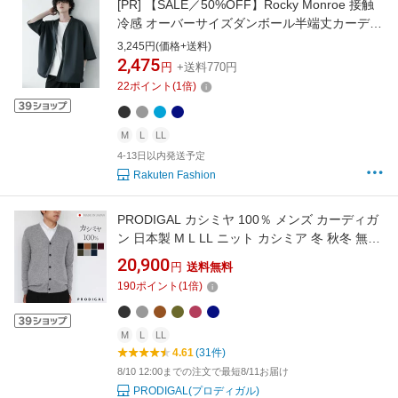
[PR]
【SALE／50%OFF】Rocky Monroe 接触
冷感 オーバーサイズダンボール半端丈カーディ
ガン ロッキーモンロー トップス カーディガン
3,245円(価格+送料)
グレー ブルー ブラック ネイビー
2,475
円
+送料770円
22
ポイント
(
1
倍)
M
L
LL
4-13日以内発送予定
Rakuten Fashion
PRODIGAL カシミヤ 100％ メンズ カーディガ
ン 日本製 M L LL ニット カシミア 冬 秋冬 無地
シンプル 長袖 五泉ニット カシミヤ100％メン
20,900
円
送料無料
ズVネックカーディガン
190
ポイント
(
1
倍)
M
L
LL
4.61
(31件)
8/10 12:00までの注文で最短8/11お届け
PRODIGAL(プロディガル)