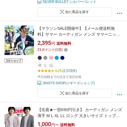
SILVER BULLET シルバーバレット
似た商品を探す
【マラソンSALE開催中】【メール便送料無
料】サマー カーディガン メンズ サマーニット
カーディガン uv対策 冷房対策 サマーニット 薄
2,395
円
送料無料
手 cardigan 無地 ボーダー カラー ニットソー
21
ポイント
(
1
倍)
温度調節 オフィスカジュアルルック カップル
春服 春 夏服 夏用 秋服 ユニセックス
M
L
LL
4.25
(2,576件)
平日16時までの注文で当日出荷
JIGGYS SHOP(ジギーズショップ)
似た商品を探す
【先着★一部690円引き】 カーディガン メンズ
薄手 M L XL LL ロング 大きいサイズ トップス
無地 長袖 ビジネス 学生 制服 黒 ブラック グレ
1,000
円〜
送料無料