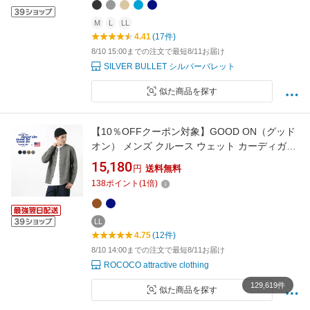
男性 男 服 秋 冬 秋冬 ファッション
M
L
LL
4.41
(17件)
8/10 15:00までの注文で最短8/11お届け
SILVER BULLET シルバーバレット
似た商品を探す
【10％OFFクーポン対象】GOOD ON（グッド
オン） メンズ クルース ウェット カーディガン
/ 無地 / ピグメントダイ / アメリカ製生地 / 日本
15,180
円
送料無料
製 / GOBW1711 / MENS CREW SWEAT
138
ポイント
(
1
倍)
CARDIGAN
LL
4.75
(12件)
8/10 14:00までの注文で最短8/11お届け
ROCOCO attractive clothing
129,619件
似た商品を探す