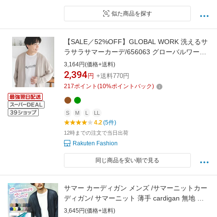
似た商品を探す
【SALE／52%OFF】GLOBAL WORK 洗えるサ
ラサラサマーカーデ/656063 グローバルワーク
トップス カーディガン グレー ブルー ブラック
3,164円(価格+送料)
グリーン ブラウン
2,394
円
+送料770円
217
ポイント
(
10
%ポイントバック)
S
M
L
LL
4.2
(5件)
12時までの注文で当日出荷
Rakuten Fashion
同じ商品を安い順で見る
サマー カーディガン メンズ /サマーニットカー
ディガン/ サマーニット 薄手 cardigan 無地 ボ
ーダー カラー ニットソー 温度調節 uv対策 冷
3,645円(価格+送料)