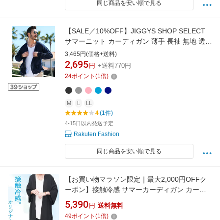
同じ商品を安い順で見る
【SALE／10%OFF】JIGGYS SHOP SELECT
サマーニット カーディガン 薄手 長袖 無地 透け
感 冷房 UV 対策 春 夏 26SS ジギーズショップ
3,465円(価格+送料)
トップス カーディガン ネイビー ベージュ ピン
2,695
円
+送料770円
ク ブラック ブルー イエロー パープル グレー
24
ポイント
(
1
倍)
グリーン ホワイト
M
L
LL
4
(1件)
4-15日以内発送予定
Rakuten Fashion
同じ商品を安い順で見る
【お買い物マラソン限定｜最大2,000円OFFク
ーポン】接触冷感 サマーカーディガン カーデ
ィガン 夏 ロング [M便 1/1] 夏服 メンズ サマー
5,390
円
送料無料
ジャケット 半袖カーディガン 半袖ジャケット
49
ポイント
(
1
倍)