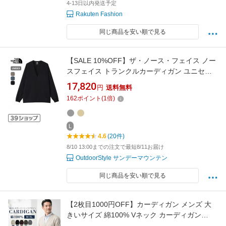
4-13日以内発送予定
Rakuten Fashion
同じ商品を安い順で見る
【SALE 10%OFF】ザ・ノース・フェイス ノー
スフェイス トランクルカーディガン ユニセッ
クス THE NORTH FACE Tranquil Cardigan メ
17,820
円
送料無料
ンズ レディース NT12662 アウター トップス
162
ポイント
(
1
倍)
スナップボタン 紫外線対策 UVカット 速乾 シ
ンプル 冷房対策 おしゃれ キャンプ アウトドア
L
4.6
(20件)
8/10 13:00までの注文で最短8/11お届け
OutdoorStyle サンデーマウンテン
同じ商品を安い順で見る
【2枚目1000円OFF】カーディガン メンズ 大
きいサイズ 綿100% Vネック カーディガン
S~5L ユニセックス 重ね着 コットン ビジネス