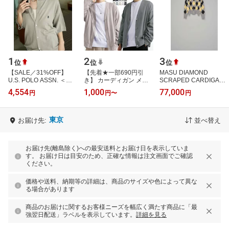
1
2
3
位
位
位
【SALE／31%OFF】
【先着★一部690円引
MASU DIAMOND
U.S. POLO ASSN. ＜接
き】 カーディガン メン
SCRAPED CARDIGAN
触冷感＞別注 クルーネッ
ズ 薄手 M L XL LL ロング
エムエーエスユー トップ
4,554
1,000
77,000
円
円
〜
円
ク サマーニット カーデ
大きいサイズ トップス
ス カーディガン グリー
ィガン 限定展開 …
無地 長袖 …
ン ピンク イエロー
【送…
東京
お届け先:
並べ替え
お届け先(離島除く)への最安送料とお届け日を表示していま
す。 お届け日は目安のため、正確な情報は注文画面でご確認
ください。
価格や送料、納期等の詳細は、商品のサイズや色によって異な
る場合があります
商品のお届けに関するお客様ニーズを幅広く満たす商品に「最
強翌日配送」ラベルを表示しています。
詳細を見る