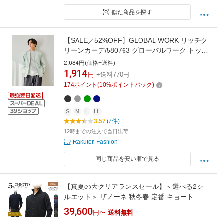
似た商品を探す
【SALE／52%OFF】GLOBAL WORK リッチク
リーンカーデ/580763 グローバルワーク トップ
ス カーディガン グレー グリーン ネイビー ブラ
2,684円(価格+送料)
ック
1,914
円
+送料770円
174
ポイント
(
10
%ポイントバック)
S
M
L
LL
3.57
(7件)
12時までの注文で当日出荷
Rakuten Fashion
同じ商品を安い順で見る
【真夏の大クリアランスセール】＜選べる2シ
ルエット＞ ザノーネ 秋冬春 定番 キョート
CHIOTO 5ゲージ スタンドカラー メリノウール
39,600
円〜
送料無料