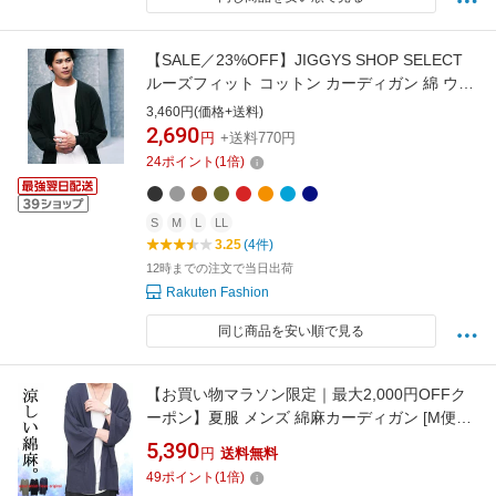
【SALE／23%OFF】JIGGYS SHOP SELECT
ルーズフィット コットン カーディガン 綿 ウォ
ッシャブル 男女兼用 薄手 26AW ジギーズショ
3,460円(価格+送料)
ップ トップス カーディガン グリーン ベージュ
2,690
円
+送料770円
グレー ブラック ホワイト ブラウン ワインレッ
24
ポイント
(
1
倍)
ド カーキグリーン レッド オレンジ ブルー ネイ
S
M
L
LL
3.25
(4件)
12時までの注文で当日出荷
Rakuten Fashion
同じ商品を安い順で見る
【お買い物マラソン限定｜最大2,000円OFFク
ーポン】夏服 メンズ 綿麻カーディガン [M便
1/1] サマーカーディガン 夏 麻 羽織る ロング丈
5,390
円
送料無料
長め 和風カーデ 無地 8分袖 9分袖 カーデ 半袖
49
ポイント
(
1
倍)
春服 秋服 夏用 ビッグ 大きいサイズ 綿 コット