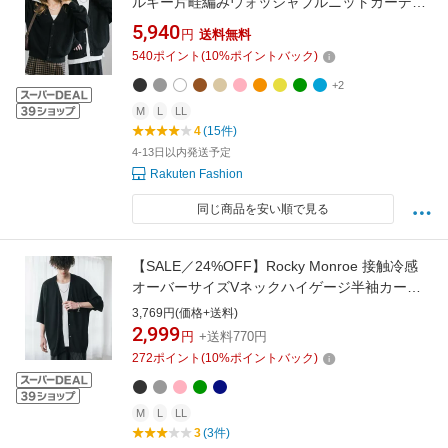
ルキー片畦編みウォッシャブルニットカーディ
ガン ロッキーモンロー トップス カーディガン
5,940
円
送料無料
グレー ホワイト ブラック パープル オレンジ ピ
540
ポイント
(
10
%ポイントバック)
ンク ネイビー ブルー ブラウン グリーン イエロ
ー ベージュ【送料無料】
+2
M
L
LL
4
(15件)
4-13日以内発送予定
Rakuten Fashion
同じ商品を安い順で見る
【SALE／24%OFF】Rocky Monroe 接触冷感
オーバーサイズVネックハイゲージ半袖カーデ
ィガン ロッキーモンロー トップス カーディガ
3,769円(価格+送料)
ン グリーン ネイビー ホワイト ベージュ ピンク
2,999
円
+送料770円
ブラック ブルー グレー
272
ポイント
(
10
%ポイントバック)
M
L
LL
3
(3件)