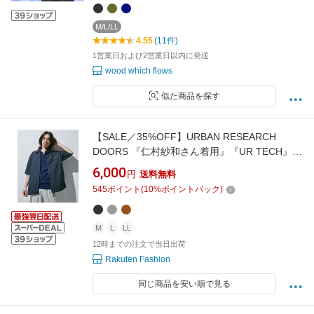
ン
M/L/LL
4.55
(11件)
1営業日および2営業日以内に発送
wood which flows
似た商品を探す
【SALE／35%OFF】URBAN RESEARCH
DOORS 『仁村紗和さん着用』『UR TECH』サ
マシェア ショートスリーブシャツカーディガン
6,000
円
送料無料
アーバンリサーチドアーズ トップス カーディ
545
ポイント
(
10
%ポイントバック)
ガン グリーン グレー カーキグリーン ブラック
ブラウン【送料無料】
M
L
LL
12時までの注文で当日出荷
Rakuten Fashion
同じ商品を安い順で見る