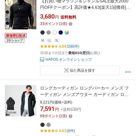
【お買い物マラソン＆ジャンルSALE最大2000
円OFFクーポン】高評価★4.63[楽天1冠獲得]
セーター メンズ 【チクチクしないニット】タ
3,680
円
送料無料
ートルネック 無地 ケーブル編み スリム カジュ
33
ポイント
(
1
倍)
アル 長袖 ニット 防寒 M〜2XL
M
LL
3L
4.64
(290件)
15:00までの注文で
最短8/10(翌日)
お届け
HAFOS オンラインショップ
似た商品を探す
ロングカーディガン ロングパーカー メンズ フ
ーディガン メンズアウター カーディガン ロン
グ丈 ロング パーカー ジャケット 春 アウター
8,221円(価格+送料)
柄 コート メンズコート 長袖 おしゃれ ちょいワ
7,591
円
+送料630円
ル イケオジ 30代 40代 50代 メンズファッショ
69
ポイント
(
1
倍)
ン 春物 春服 春アウターメンズ
4.63
(8件)