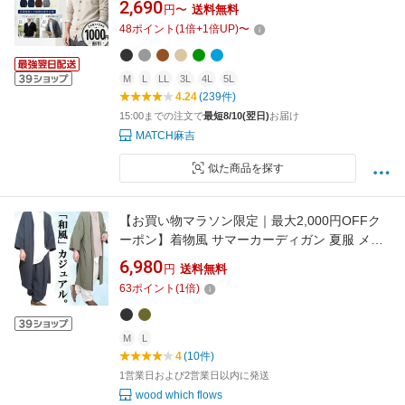
2,690
円〜
送料無料
冷房対策 ニット セーター スウェット カジュア
48
ポイント
(
1
倍+
1
倍UP)
〜
ル レディース アウター 秋冬 秋服 冬服 黒 送料
無料
M
L
LL
3L
4L
5L
4.24
(239件)
15:00までの注文で
最短8/10(翌日)
お届け
MATCH麻吉
似た商品を探す
【お買い物マラソン限定｜最大2,000円OFFク
ーポン】着物風 サマーカーディガン 夏服 メン
ズ 浴衣風サマーロングジャケット [M便 1/1] カ
6,980
円
送料無料
ーディガン ロング丈 無地 ブラック 黒 カーキ
63
ポイント
(
1
倍)
藍色 夏用 ロングカーディガン リネン 薄手 夏用
麻ロングジ
M
L
4
(10件)
1営業日および2営業日以内に発送
wood which flows