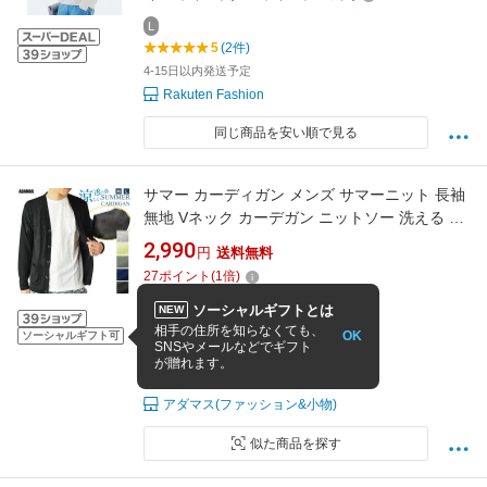
L
5
(2件)
4-15日以内発送予定
Rakuten Fashion
同じ商品を安い順で見る
サマー カーディガン メンズ サマーニット 長袖
無地 Vネック カーデガン ニットソー 洗える 透
け感 涼しい 薄手 夏用 羽織り 春 夏 秋 UV対策
2,990
円
送料無料
冷房対策 海 リゾート 旅行 レジャー おしゃれ
27
ポイント
(
1
倍)
レーヨン 黒 紺 春夏
ソーシャルギフトとは
NEW
相手の住所を知らなくても、
OK
ソーシャルギフト可
M
L
LL
SNSやメールなどでギフト
4.47
(19件)
が贈れます。
8/10(月)より順次出荷(土日祝休)
アダマス(ファッション&小物)
似た商品を探す