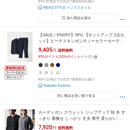
8/10 20:00までの注文で最短8/13お届け
MENZ-STYLE メンズスタイル
似た商品を探す
【SALE／5%OFF】SPU 【セットアップ 2点セ
ット】ピーチスキンポンチノーカラーカーディ
ガン＆テーパードパンツセットアップ カジュア
9,405
円
送料無料
ル トップス カーディガン グレー ブラウン ブラ
855
ポイント
(
10
%ポイントバック)
ック ネイビー【送料無料】
S
M
L
LL
8/10 12:00までの注文で最短8/11お届け
Rakuten Fashion
同じ商品を安い順で見る
カーディガン スウェット ジップアップ 秋 冬 す
っきり 着痩せ しっかり 丈夫 厚手 柔らかい 軽
い 暖かい 裏起毛 綿100 USA コットン リブ ダ
7,920
円
送料無料