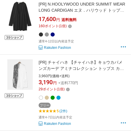
[PR]
N.HOOLYWOOD UNDER SUMMIT WEAR
LONG CARDIGAN エヌ．ハリウッド トップス
カーディガン ブラック グレー ネイビー【送料
17,600
円
送料無料
無料】
160
ポイント
(
1
倍)
通常4-12日以内発送予定
Rakuten Fashion
[PR]
チャイハネ 【チャイハネ】キョウカパメ
ンズカーデ アミナコレクション トップス カー
ディガン ブラック ベージュ グリーン ホワイト
3,960円(価格+送料)
ブルー
3,190
円
+送料770円
29
ポイント
(
1
倍)
フリー
5
(2件)
通常4-7日以内発送予定
Rakuten Fashion