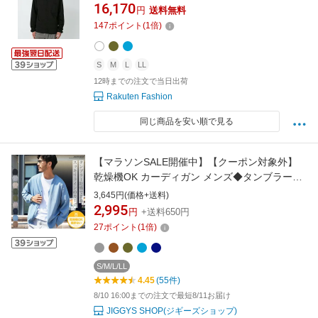
ディガン カーキグリーン ブラック ブルー ホワ
16,170
円
送料無料
イト【送料無料】
147
ポイント
(
1
倍)
S
M
L
LL
12時までの注文で当日出荷
Rakuten Fashion
同じ商品を安い順で見る
【マラソンSALE開催中】【クーポン対象外】
乾燥機OK カーディガン メンズ◆タンブラー乾
燥対応ドライタッチカーディガン◆洗える サマ
3,645円(価格+送料)
ーニット シンプル ベーシック カジュアル ビジ
2,995
円
+送料650円
ネス ハイゲージ 冷房対策 薄手 無地 ストレッチ
27
ポイント
(
1
倍)
伸縮性 グレー 春 夏 春服 夏服服
S/M/L/LL
4.45
(55件)
8/10 16:00までの注文で最短8/11お届け
JIGGYS SHOP(ジギーズショップ)