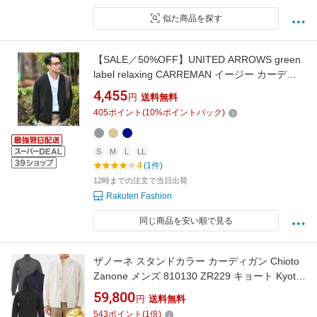
似た商品を探す
【SALE／50%OFF】UNITED ARROWS green
label relaxing CARREMAN イージー カーディ
ガン ユナイテッドアローズ グリーンレーベル
4,455
円
送料無料
リラクシング トップス カーディガン グレー ネ
405
ポイント
(
10
%ポイントバック)
イビー ベージュ【送料無料】
S
M
L
LL
4
(1件)
12時までの注文で当日出荷
Rakuten Fashion
同じ商品を安い順で見る
ザノーネ スタンドカラー カーディガン Chioto
Zanone メンズ 810130 ZR229 キョート Kyoto
二ットブルゾン 2025年秋冬
59,800
円
送料無料
543
ポイント
(
1
倍)