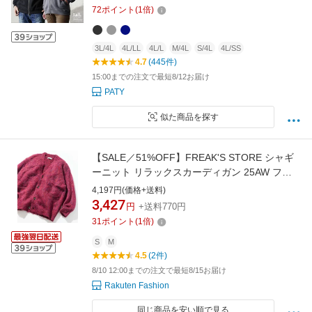
ブルジップ YKK メンズ レディース 長袖 クルー
72
ポイント
(
1
倍)
ネック フードなし オフィス カジュアル パティ
SAIL セイル
3L/4L
4L/LL
4L/L
M/4L
S/4L
4L/SS
4.7
(445件)
15:00までの注文で最短8/12お届け
PATY
似た商品を探す
【SALE／51%OFF】FREAK'S STORE シャギ
ーニット リラックスカーディガン 25AW フリ
ークスストア トップス カーディガン グリーン
4,197円(価格+送料)
ブルー グレー ベージュ ブラウン レッド
3,427
円
+送料770円
31
ポイント
(
1
倍)
S
M
4.5
(2件)
8/10 12:00までの注文で最短8/15お届け
Rakuten Fashion
同じ商品を安い順で見る