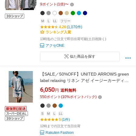
ー ネイビー カーデ 羽織り オーバーサイズ 冷房
9
ポイント
(
1
倍)
〜
対策 トップス カットソー プレゼント おしゃれ
きれいめ シンプル
M
L
LL
フリー
4.26
(1,070件)
ランキング入賞
13時迄のご注文で即日出荷可能(土日祝除く)
アクセONE
似た商品を探す
【SALE／50%OFF】UNITED ARROWS green
label relaxing リネン アゼ イージーカーディガ
ン ユナイテッドアローズ グリーンレーベルリ
6,050
円
送料無料
ラクシング トップス カーディガン ブラウン ブ
550
ポイント
(
10
%ポイントバック)
ルー グレー ブラック【送料無料】
S
M
L
LL
5
(1件)
12時までの注文で当日出荷
Rakuten Fashion