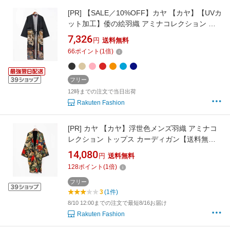
[PR]
【SALE／10%OFF】カヤ 【カヤ】【UVカ
ット加工】倭の絵羽織 アミナコレクション ト
ップス カーディガン ピンク ベージュ レッド グ
7,326
円
送料無料
リーン ネイビー ブルー ブラウン オレンジ ブラ
66
ポイント
(
1
倍)
ック【送料無料】
フリー
12時までの注文で当日出荷
Rakuten Fashion
[PR]
カヤ 【カヤ】浮世色メンズ羽織 アミナコ
レクション トップス カーディガン【送料無
料】
14,080
円
送料無料
128
ポイント
(
1
倍)
フリー
3
(1件)
8/10 12:00までの注文で最短8/16お届け
Rakuten Fashion