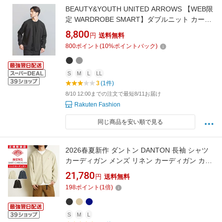
BEAUTY&YOUTH UNITED ARROWS 【WEB限
定 WARDROBE SMART】ダブルニット カーデ
ィガン/セットアップ対応【抗菌・防臭】 ビュ
8,800
円
送料無料
ーティー＆ユース ユナイテッドアローズ トッ
800
ポイント
(
10
%ポイントバック)
プス カーディガン グリーン グレー ブラック
【送料無料】
S
M
L
LL
3
(1件)
8/10 12:00までの注文で最短8/11お届け
Rakuten Fashion
同じ商品を安い順で見る
2026春夏新作 ダントン DANTON 長袖 シャツ
カーディガン メンズ リネン カーディガン カジ
ュアル おしゃれ DT-B0350LIP テレワーク 在宅
21,780
円
送料無料
勤務 ビジネス 春 夏【gs0】
198
ポイント
(
1
倍)
S
M
L