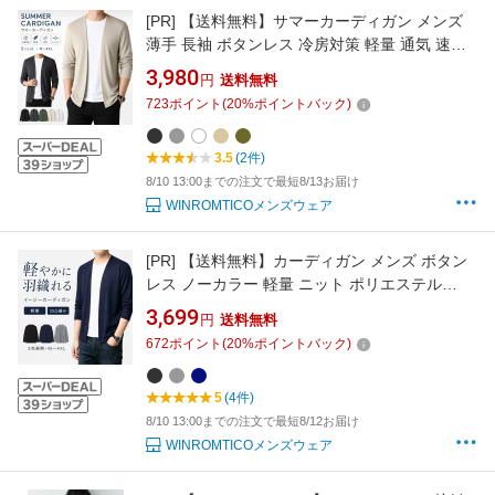
[PR]
【送料無料】サマーカーディガン メンズ
薄手 長袖 ボタンレス 冷房対策 軽量 通気 速乾
ストレッチ 羽織り オフィス 通勤 春 夏 秋 大き
3,980
円
送料無料
いサイズ ブラック ベージュ グレー カーキグリ
723
ポイント
(
20
%ポイントバック)
ーン
3.5
(2件)
8/10 13:00までの注文で最短8/13お届け
WINROMTICOメンズウェア
[PR]
【送料無料】カーディガン メンズ ボタン
レス ノーカラー 軽量 ニット ポリエステル
100％ シワになりにくい イージーケア 冷房対
3,699
円
送料無料
策 羽織り 春 夏 秋 ブラック ネイビー グレー
672
ポイント
(
20
%ポイントバック)
5
(4件)
8/10 13:00までの注文で最短8/12お届け
WINROMTICOメンズウェア