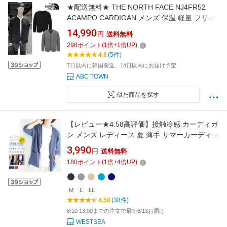
★配送無料★ THE NORTH FACE NJ4FR52
ACAMPO CARDIGAN メンズ 保温 軽量 フリー
ス Vネック フルジップ ソフトタッチ 秋冬 通勤
14,990
円
送料無料
通学 ブラック グレー 快適 着回し 日常 暖かい
298
ポイント
(
1
倍+
1
倍UP)
便利 柔らか ソフト
4.8
(5件)
7日以内に韓国発送、14日以内にお届け予定
ABC TOWN
似た商品を探す
【レビュー★4.58高評価】接触冷感 カーディガ
ン メンズ レディース 夏 薄手 サマーカーディガ
ン 半袖 5分袖 UVカット 速乾 涼しい 無地 ポケ
3,990
円
送料無料
ット付 ゆったり 冷房対策 通勤 通学 ビジネス
180
ポイント
(
1
倍+
4
倍UP)
春夏
M
L
LL
4.58
(38件)
8/10 13:00までの注文で最短8/13お届け
WESTSEA