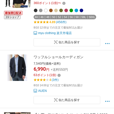
ZR229 「スリムモデル：812519」/「ワイドモ
360
ポイント
(
1
倍)
〜
デル：810100 / 810130」 国内正規品 ZANONE
[X10]
44┃46┃48┃50┃52┃54┃56┃58┃58L┃58XL
4.89
(456件)
8/10 12:00までの注文で最短8/11お届け
myu clothing 楽天市場店
似た商品を探す
ワッフルショールカーディガン
7,540円(価格+送料)
6,990
円
+送料550円
63
ポイント
(
1
倍)
4
(3件)
8/10 14:00までの注文で最短8/13お届け
AUEN
似た商品を探す