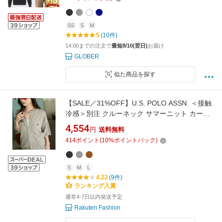
SS
S
M
5
(10件)
14:00までの注文で
最短8/10(翌日)
お届け
GLOBER
似た商品を探す
【SALE／31%OFF】U.S. POLO ASSN. ＜接触
冷感＞別注 クルーネック サマーニット カーデ
ィガン 限定展開 フリークスストア トップス カ
4,554
円
送料無料
ーディガン ブラウン ブラック グレー ネイビー
414
ポイント
(
10
%ポイントバック)
【送料無料】
S
M
L
4.22
(9件)
ランキング入賞
通常4-7日以内発送予定
Rakuten Fashion