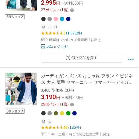
房対策 オフィスカジュアル ペアルック カップ
2,995
円
+送料650円
ル シアー シアーカーデ 春服 春 夏服 夏 秋服 秋
27
ポイント
(
1
倍)
M
L
LL
4.3
(1,371件)
8/10 16:00までの注文で最短8/11お届け
JOZE ジョゼ
似た商品を探す
カーディガン メンズ おしゃれ ブランド ビジネ
ス 大人 薄手 サマーニット サマーカーディガン
冷房対策 UV対策 ルームウェア リゾート シン
3,480円(価格+送料)
プル 無地 定番 父の日 プレゼント コンパクト
3,190
円
+送料290円
軽量 持ち運び可 肩掛け VICCI 20代 30代 40代
29
ポイント
(
1
倍)
50代 ユニセックス 男性 服 春 夏 春夏
M
L
4.45
(135件)
平日15時・土曜11時までのご注文は即日発送