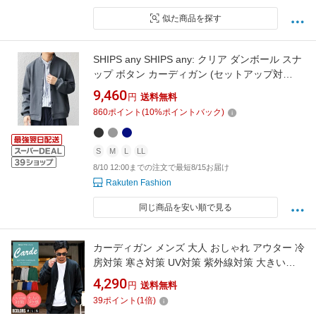
似た商品を探す
SHIPS any SHIPS any: クリア ダンボール スナ
ップ ボタン カーディガン (セットアップ対
応)◇ シップス トップス カーディガン グレー
9,460
円
送料無料
ブラック ネイビー【送料無料】
860
ポイント
(
10
%ポイントバック)
S
M
L
LL
8/10 12:00までの注文で最短8/15お届け
Rakuten Fashion
同じ商品を安い順で見る
カーディガン メンズ 大人 おしゃれ アウター 冷
房対策 寒さ対策 UV対策 紫外線対策 大きいサ
イズ ゆったり 無地 シンプル 大人 ビジネス ベ
4,290
円
送料無料
ージュ ブラック ネイビー ユニセックス 大人
39
ポイント
(
1
倍)
20代 30代 40代 50代 ちょいワル ユニセックス