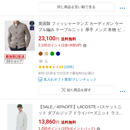
同じ商品を安い順で見る
英国製 フィッシャーマンズ カーディガン ケー
ブル編み ケーブルニット 厚手 メンズ 冬物 ビジ
ネス ゆったり 秋冬 ニット セーター[送料無料]
23,100
円
送料無料
[JM COOPER/ジェイエムクーパー] 父の日
2,100
ポイント
(
1
倍+
9
倍UP)
M
L
4.69
(16件)
8/10 12:00までの注文で最短8/11お届け
名入れギフト豊富!グレンチェック
似た商品を探す
【SALE／40%OFF】LACOSTE バスケットニ
ット ダブルジップ ドライバーズニット ラコス
テ トップス カーディガン ホワイト ネイビー グ
13,860
円
送料無料
リーン ブルー ブラック【送料無料】
1,260
ポイント
(
10
%ポイントバック)