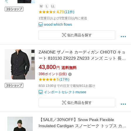
ロング丈 長め ロングカーディガン ロングカー
デ ブラック 黒
M
L
LL
4.73
(11件)
1営業日および2営業日以内に発送
wood which flows
似た商品を探す
ZANONE ザノーネ カーディガン CHIOTO キョ
ート 810130 ZR229 ZN233 メンズ ニット 長袖
ウール メランジ カラー7色
43,800
円
送料無料
398
ポイント
(
1
倍)
5
(17件)
8/10 13:00までの注文で最短8/11お届け
インポートセレクトmusee
似た商品を探す
【SALE／30%OFF】Snow Peak Flexible
Insulated Cardigan スノーピーク トップス カー