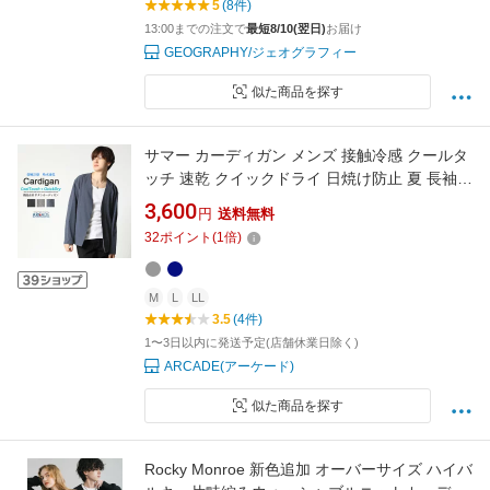
5
(8件)
13:00までの注文で
最短8/10(翌日)
お届け
GEOGRAPHY/ジェオグラフィー
似た商品を探す
サマー カーディガン メンズ 接触冷感 クールタ
ッチ 速乾 クイックドライ 日焼け防止 夏 長袖
アウター ボタンレスカーディガン 無地
3,600
円
送料無料
32
ポイント
(
1
倍)
M
L
LL
3.5
(4件)
1〜3日以内に発送予定(店舗休業日除く)
ARCADE(アーケード)
似た商品を探す
Rocky Monroe 新色追加 オーバーサイズ ハイバ