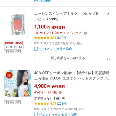
begarden
エッセンスインヘアミルク つめかえ用 ／オ
ルビス（orbis）
1,100
円
送料無料
100
ポイント
(
10
%ポイントバック)
4.81
(839件)
8/11 9:00までの注文で最短8/12お届け
丸井(マルイ)楽天市場店
同じ商品を安い順で見る
40％OFFクーポン配布中【総合1位】毛髪診断
士も注目 UU:ON ユユオン ヘッドスクラブ ホワ
イトティーの香り 毎日使える 頭皮スクラブ ス
4,980
円
送料無料
カルプケア＆クリームシャンプー Wクレンズ
45
ポイント
(
1
倍)
頭皮 毛髪 ニオイ ベタつき 美髪 ヘアフレグラン
定期購入なら 3,984円
ス 塩スクラブ不使用 日本製
4.57
(223件)
8/12 14:00までの注文で最短8/20お届け
ヴェントゥーノ 楽天市場店