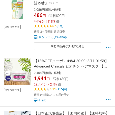
詰め替え 360ml
1,086円(価格+送料)
486
円
+送料600円
4
ポイント
(
1
倍)
4.67
(3件)
通常:2-4営業日 発送目安
サンドラッグe-shop
同じ商品を安い順で見る
【15%OFFクーポン★8/4 20:00~8/11 01:59】
Advanced Clinicals ビオチン ヘアマスク 【
iHerb アイハーブ 公式 】 アドバンスドクリニ
2,404円(価格+送料)
カルズ 切れ毛 ビタミンE アーモンドオイル
1,944
円
+送料460円
340g
19
ポイント
(
1
倍)
4.11
(115件)
通常1~4日以内にお届け予定
iHerb
【日本正規販売店】【国内発送】【送料無料】