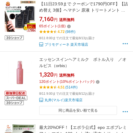
【11日23:59まで クーポンで1790円OFF】【詰
め替え 3個】ヘマチン 原液 トリートメント ピ
ュアヘマチン エクソソーム ヘアケア 日本製
7,160
円
送料無料
「プリモディーネ ブラックセラム 100mLx3 詰
65
ポイント
(
1
倍)
替用」高濃度 即効性 ツヤ コシ ボリュームアッ
4.72
(98件)
プ ダメージヘア カラー持ち サラサラ 美容液
8/11 8:00までの注文で最短8/13お届け
プリモディーネ 楽天市場店
エッセンスインヘアミルク ボトル入り ／オ
ルビス（orbis）
1,320
円
送料無料
120
ポイント
(
10
%ポイントバック)
4.51
(514件)
8/11 9:00までの注文で最短8/12お届け
丸井(マルイ)楽天市場店
同じ商品を安い順で見る
最大20%OFF！【エポラ公式】epo エポプレミ