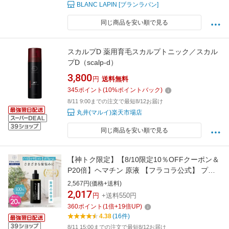
BLANC LAPIN [ブランラパン]
同じ商品を安い順で見る
スカルプD 薬用育毛スカルプトニック／スカル
プD（scalp-d）
3,800
円
送料無料
345
ポイント
(
10
%ポイントバック)
8/11 9:00までの注文で最短8/12お届け
丸井(マルイ)楽天市場店
同じ商品を安い順で見る
【神トク限定】【8/10限定10％OFFクーポン＆
P20倍】ヘマチン 原液 【フラコラ公式】 プロ
ヘマチン原液 ヒト幹細胞培養エキス +（お試し
2,567円(価格+送料)
品）50mL │ ヘアケア トリートメント 髪 美容
2,017
円
+送料550円
液 国内生産 国産 FRACORA プロヘマチン ケラ
360
ポイント
(
1
倍+
19
倍UP)
チン ヒト幹細胞 高濃度 ヒト幹細胞培養液
4.38
(16件)
8/11 15:00までの注文で最短8/12お届け