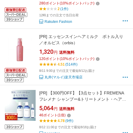
280
ポイント
(
10
%ポイントバック)
2
(1件)
12時までの注文で当日出荷
Rakuten Fashion
[PR]
エッセンスインヘアミルク ボトル入り
／オルビス（orbis）
1,320
円
送料無料
120
ポイント
(
10
%ポイントバック)
4.51
(514件)
8/11 9:00までの注文で最短8/12お届け
丸井(マルイ)楽天市場店
[PR]
【300円OFF】【3点セット】FREMENA
フレメナ シャンプー&トリートメント・ヘアオ
イル アールグレイの香り 紅茶 洗い流さな
5,064
円
送料無料
いトリートメント ダメージ うねり 保護 保湿
46
ポイント
(
1
倍)
補修 サロンケア 艶髪 オーガニック 日本製 送料
4.78
(9件)
無料
8/12 11:00までの注文で最短8/18お届け