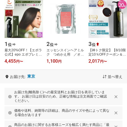
1
2
3
位
位
位
最大20%OFF！【エポラ
エッセンスインヘアミル
【神トク限定】【8/10限
公式】epo エポプレミア
ク つめかえ用 ／オル
定10％OFFクーポン＆
ムヘマチン 120mL ｜ 洗
ビス（orbis）
P20倍】【送料無料】ヘ
4,455
1,100
2,017
円
〜
円
円
〜
い流す トリートメント
マチン 原液トリートメン
ヘマチン 髪…
ト 【フラコラ…
東京
お届け先:
並べ替え
お届け先(離島除く)への最安送料とお届け日を表示していま
す。 お届け日は目安のため、正確な情報は注文画面でご確認
ください。
価格や送料、納期等の詳細は、商品のサイズや色によって異な
る場合があります
商品のお届けに関するお客様ニーズを幅広く満たす商品に「最