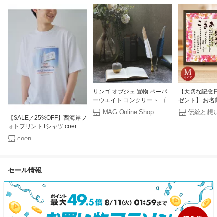
リンゴ オブジェ 置物 ペーパ
【大切な記念
ーウエイト コンクリート ゴー
ゼント】 お名
ルド かっこいい オシャレ
ド （Mサイズ
MAG Online Shop
【SALE／25%OFF】西海岸フ
HUNT9 Steven (スティーブ
ムポエム 名前
ォトプリントTシャツ coen コ
ン)
レゼント 名前 
ーエン トップス カットソー・
女性 名入れ 金
coen
Tシャツ ベージュ ホワイト
寿 お祝い 古
【RBA_E】[Rakuten Fashion]
セール情報