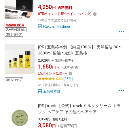
フォックス スキンケア ヘアケア その他のヘア
4,950
円
送料無料
ケア【送料無料】
675
ポイント
(
15
%ポイントバック)
12時までの注文で当日出荷
Rakuten Fashion
[PR]
五島椿本舗 【純度100％】 天然椿油 30〜
1800ml 椿油 つばき 五島椿
2,629円〜 (価格+送料)
1,650
円〜
+送料979円
15
ポイント
(
1
倍)
〜
4.63
(35件)
4〜7営業日以内に発送します
五島椿本舗
[PR]
track 【公式】track ミルククリーム トラ
ック ヘアケア その他のヘアケア
3,850円(価格+送料)
3,080
円
+送料770円