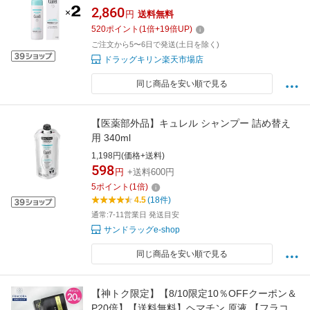
120mL×2個 女性用トニック
2,860
円
送料無料
520
ポイント
(
1
倍+
19
倍UP)
ご注文から5〜6日で発送(土日を除く)
ドラッグキリン楽天市場店
同じ商品を安い順で見る
【医薬部外品】キュレル シャンプー 詰め替え
用 340ml
1,198円(価格+送料)
598
円
+送料600円
5
ポイント
(
1
倍)
4.5
(18件)
通常:7-11営業日 発送目安
サンドラッグe-shop
同じ商品を安い順で見る
【神トク限定】【8/10限定10％OFFクーポン＆
P20倍】【送料無料】ヘマチン 原液 【フラコラ