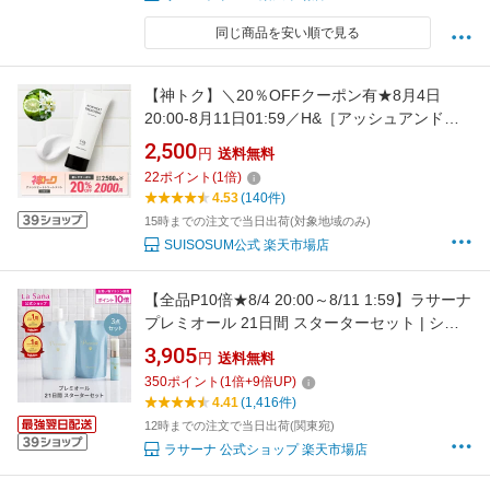
同じ商品を安い順で見る
【神トク】＼20％OFFクーポン有★8月4日
20:00-8月11日01:59／H&［アッシュアンド〕
アシッドヒートトリートメント 酸熱トリートメ
2,500
円
送料無料
ント 洗い流さないトリートメント ストレート
22
ポイント
(
1
倍)
ヘア ヘアミルク リリージャスミンの香り ダメ
4.53
(140件)
ージ補修 ツヤ出し 速乾 送料無料
15時までの注文で当日出荷(対象地域のみ)
SUISOSUM公式 楽天市場店
【全品P10倍★8/4 20:00～8/11 1:59】ラサーナ
プレミオール 21日間 スターターセット | シャ
ンプー トリートメント ヘアエッセンス ヘアケ
3,905
円
送料無料
ア 洗い流さない お試し セット ヘアオイル 旅行
350
ポイント
(
1
倍+
9
倍UP)
用 トラベルセット パサつき トラベル
4.41
(1,416件)
12時までの注文で当日出荷(関東宛)
ラサーナ 公式ショップ 楽天市場店