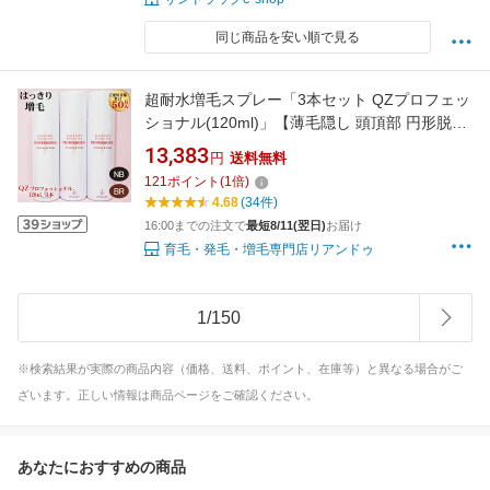
同じ商品を安い順で見る
超耐水増毛スプレー「3本セット QZプロフェッ
ショナル(120ml)」【薄毛隠し 頭頂部 円形脱毛
症 生え際 女性 髪 分け目】増毛パウダーや生え
13,383
円
送料無料
際パーツ、シール、ヘアファンデーションとは
121
ポイント
(
1
倍)
異なる新しい増毛方法 ボリュームアップ ヘア
4.68
(34件)
スプレー
16:00までの注文で
最短8/11(翌日)
お届け
育毛・発毛・増毛専門店リアンドゥ
1
/
150
※検索結果が実際の商品内容（価格、送料、ポイント、在庫等）と異なる場合がご
ざいます。正しい情報は商品ページをご確認ください。
あなたにおすすめの商品