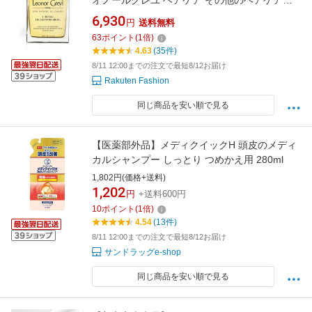
オノールグレユ ヘアケア その他のヘアケア
【送料無料】
6,930
円
送料無料
63
ポイント
(
1
倍)
4.63
(35件)
8/11 12:00までの注文で最短8/12お届け
Rakuten Fashion
同じ商品を安い順で見る
【医薬部外品】メディクイックH 頭皮のメディ
カルシャンプー しっとり つめかえ用 280ml
1,802円(価格+送料)
1,202
円
+送料600円
10
ポイント
(
1
倍)
4.54
(13件)
8/11 12:00までの注文で最短8/12お届け
サンドラッグe-shop
同じ商品を安い順で見る