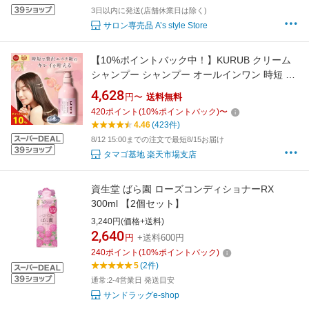
3日以内に発送(店舗休業日は除く)
サロン専売品 A’s style Store
【10%ポイントバック中！】KURUB クリーム
シャンプー シャンプー オールインワン 時短 ク
ーラブ 380g セラミド クレイ 配合 頭皮ケア ダ
4,628
円〜
送料無料
メージ補修 ハリコシ 保湿 ノンシリコン ピーチ
420
ポイント
(
10
%ポイントバック)
〜
ムスク 香水シャンプー 地肌 スッキリ 毛髪 ケア
4.46
(423件)
サロン級 贅沢 エステ 毎日
8/12 15:00までの注文で最短8/15お届け
タマゴ基地 楽天市場支店
資生堂 ばら園 ローズコンディショナーRX
300ml 【2個セット】
3,240円(価格+送料)
2,640
円
+送料600円
240
ポイント
(
10
%ポイントバック)
5
(2件)
通常:2-4営業日 発送目安
サンドラッグe-shop