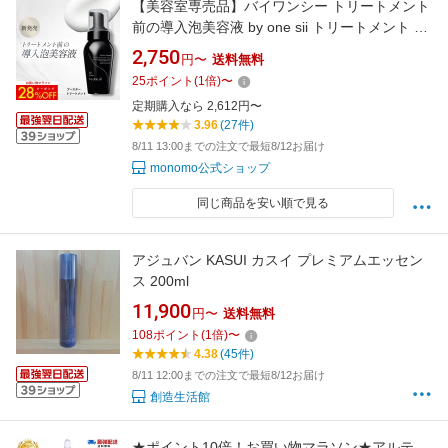
【美容室専売品】バイワンシー トリートメント
前の導入泡美容液 by one sii トリートメント シ
ャンプー ヘアブースターホイップ ヘアマスク
2,750
円〜
送料無料
コンディショナー ダメージ補修 生ケラチン ビ
25
ポイント
(
1
倍)
〜
オチン 生CMC 200ml 無香料
定期購入なら 2,612円〜
3.96
(27件)
8/11 13:00までの注文で最短8/12お届け
monomo公式ショップ
同じ商品を安い順で見る
アジュバン KASUI カスイ プレミアムエッセン
ス 200ml
11,900
円〜
送料無料
108
ポイント
(
1
倍)
〜
4.38
(45件)
8/11 12:00までの注文で最短8/12お届け
創造生活館
★ポイント10倍！お買い物マラソン★アルテ