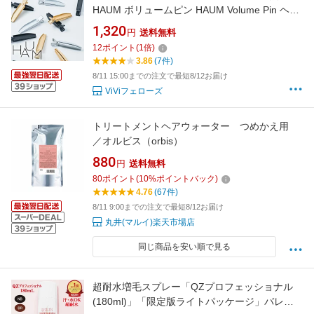
HAUM ボリュームピン HAUM Volume Pin ヘア
セット ヘアスタイル 韓国 韓国コスメ 前髪
1,320
円
送料無料
4562281091000
12
ポイント
(
1
倍)
3.86
(7件)
8/11 15:00までの注文で最短8/12お届け
ViViフェローズ
トリートメントヘアウォーター つめかえ用
／オルビス（orbis）
880
円
送料無料
80
ポイント
(
10
%ポイントバック)
4.76
(67件)
8/11 9:00までの注文で最短8/12お届け
丸井(マルイ)楽天市場店
同じ商品を安い順で見る
超耐水増毛スプレー「QZプロフェッショナル
(180ml)」「限定版ライトパッケージ」バレな