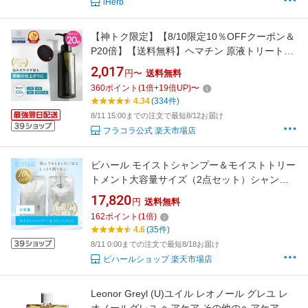
iHerb
【神トク限定】【8/10限定10％OFFクーポン＆
P20倍】【送料無料】ヘマチン 原液トリートメ
ント 【フラコラ公式】プロヘマチン原液 ヒト
2,017
円〜
送料無料
幹細胞培養エキス ＋ 50mL (お試し) | 髪 美容液
360
ポイント
(
1
倍+
19
倍UP)
〜
高濃度 ヘアケア エイジングケア ハリ コシ ボリ
4.34
(334件)
ューム ダメージ補修 ツヤ 日本製
8/11 15:00までの注文で最短8/12お届け
フラコラ公式 楽天市場店
ビハール モイストシャンプー＆モイストトリー
トメント大容量サイズ（2点セット）シャンプ
ー トリートメント ヘアケア ダメージケア 美容
17,820
円
送料無料
室専売 シャンプーセット くせ毛 トライアル ノ
162
ポイント
(
1
倍)
ンシリコン
4.6
(35件)
8/11 0:00までの注文で最短8/18お届け
ビハールショップ 楽天市場店
Leonor Greyl (U)ユイル レオノール グレユ レ