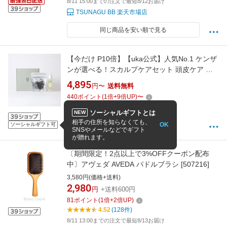
8/11 15:00までの注文で最短8/12お届け
TSUNAGU BB 楽天市場店
同じ商品を安い順で見る
【今だけ P10倍】【uka公式】人気No.1 ケンザ
ンが選べる！スカルプケアセット 頭皮ケア ス
カルプケア シャンプーブラシ ソフト ミディア
4,895
円〜
送料無料
ム バリカタ 頭皮ブラシ 頭皮 ブラシ ヘアブラシ
440
ポイント
(
1
倍+
9
倍UP)
〜
ヘッドマッサージ ヘッドスパ ヘアケア 家 自宅
4.79
(38件)
美容 髪 クロモジ くろもじ
ソーシャルギフトとは
NEW
8/11 0:00までの注文で最短8/19お届け
相手の住所を知らなくても、
OK
ソーシャルギフト可
uka 公式ショップ
SNSやメールなどでギフト
が贈れます。
〔期間限定！2点以上で3%OFFクーポン配布
中〕アヴェダ AVEDA パドルブラシ [507216]
3,580円(価格+送料)
2,980
円
+送料600円
81
ポイント
(
1
倍+
2
倍UP)
4.52
(128件)
8/11 13:00までの注文で最短8/13お届け