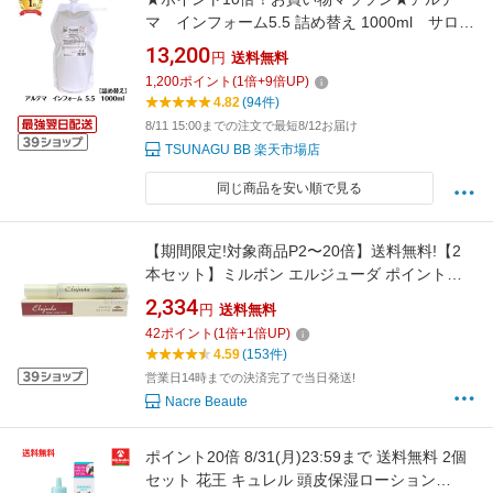
マ インフォーム5.5 詰め替え 1000ml サロン
専売品 髪質改善 ［トリートメントなど薬剤
13,200
円
送料無料
促進&毛髪の結合強化剤］強化 縮毛矯正 ダメー
1,200
ポイント
(
1
倍+
9
倍UP)
ジ エイジング ブリーチ 加齢 ヘアケア アルテマ
4.82
(94件)
8/11 15:00までの注文で最短8/12お届け
TSUNAGU BB 楽天市場店
同じ商品を安い順で見る
【期間限定!対象商品P2〜20倍】送料無料!【2
本セット】ミルボン エルジューダ ポイントケ
アスティック 15g 複数注文 ■□【8/7 15:00〜
2,334
円
送料無料
8/11 1:59】【お買い物マラソン】
42
ポイント
(
1
倍+
1
倍UP)
4.59
(153件)
営業日14時までの決済完了で当日発送!
Nacre Beaute
ポイント20倍 8/31(月)23:59まで 送料無料 2個
セット 花王 キュレル 頭皮保湿ローション