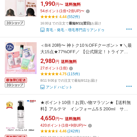
い落ちない自然な増毛力！増毛ヘアパウダーや
1,990
円〜
送料無料
かつらとは異なる新しい増毛方法 【増毛剤 薄
54
ポイント
(
1
倍+
2
倍UP)
〜
毛隠し 男性 女性 ボリュームアップヘアスプレ
4.44
(552件)
ー メンズ レディース 円形脱毛症 薄毛対策】
16:00までの注文で
最短8/11(翌日)
お届け
育毛・発毛・増毛専門店リアンドゥ
＜8/4 20時〜 神トク10％OFFクーポン＞▼＼最
大15点★77%OFF／ 【公式限定！トライアル
にオススメ★ 選べる髪・肌ケアセット】 シャ
2,980
円
送料無料
ンプー トリートメント セット シートマスク 美
27
ポイント
(
1
倍)
容液 ヘアマスク ダメージ毛 送料無料 コラジェ
4.75
(115件)
ム
8/11 9:00までの注文で最短8/12お届け
アンド ハビット
★ポイント10倍！お買い物マラソン★【送料無
料】アルテマ インフォーム5.5 200ml サロ
ン専売品 髪質改善 ultema トリートメント
4,650
円〜
送料無料
薬剤促進 毛髪の結合強化剤 切れ毛 枝毛 ツ
420
ポイント
(
1
倍+
9
倍UP)
〜
ヤ 強化 縮毛矯正 ダメージ エイジング ブリー
4.46
(242件)
チ ヘアケア