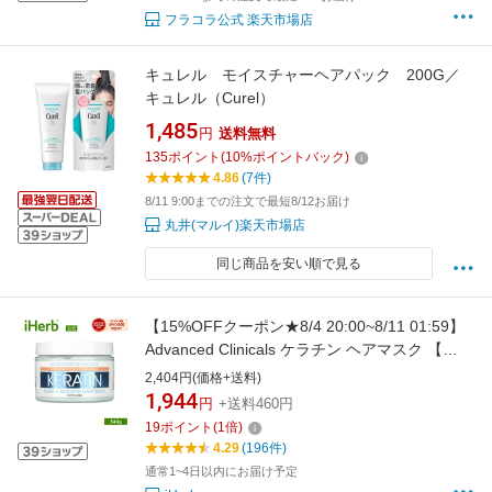
フラコラ公式 楽天市場店
キュレル モイスチャーヘアパック 200G／
キュレル（Curel）
1,485
円
送料無料
135
ポイント
(
10
%ポイントバック)
4.86
(7件)
8/11 9:00までの注文で最短8/12お届け
丸井(マルイ)楽天市場店
同じ商品を安い順で見る
【15%OFFクーポン★8/4 20:00~8/11 01:59】
Advanced Clinicals ケラチン ヘアマスク 【
iHerb アイハーブ 公式 】 アドバンスドクリニ
2,404円(価格+送料)
カルズ スリーク スムースヘアマスク シルクア
1,944
円
+送料460円
ミノ酸 340g
19
ポイント
(
1
倍)
4.29
(196件)
通常1~4日以内にお届け予定