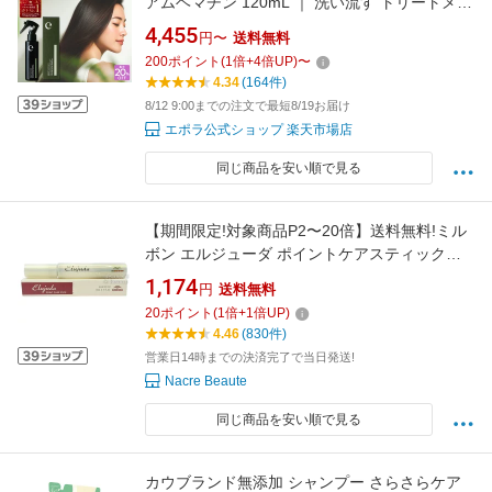
アムヘマチン 120mL ｜ 洗い流す トリートメン
ト ヘマチン 髪質改善 ヘマチンスプレー 高濃度
4,455
円〜
送料無料
美容液 プロ仕様 サロン仕様 原液 トリートメン
200
ポイント
(
1
倍+
4
倍UP)
〜
ト プラセンタ エキス スプレー プレゼント ギフ
4.34
(164件)
ト ヘアケア
8/12 9:00までの注文で最短8/19お届け
エポラ公式ショップ 楽天市場店
同じ商品を安い順で見る
【期間限定!対象商品P2〜20倍】送料無料!ミル
ボン エルジューダ ポイントケアスティック
15g定形外郵便発送 ■【8/7 15:00〜8/11 1:59】
1,174
円
送料無料
【お買い物マラソン】
20
ポイント
(
1
倍+
1
倍UP)
4.46
(830件)
営業日14時までの決済完了で当日発送!
Nacre Beaute
同じ商品を安い順で見る
カウブランド無添加 シャンプー さらさらケア