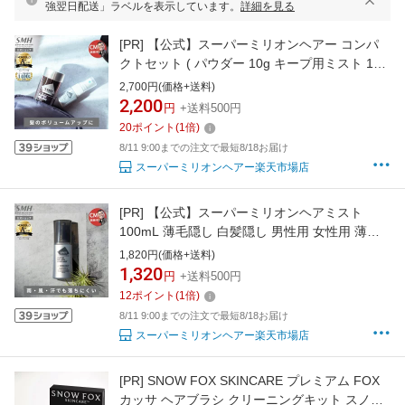
強翌日配送」ラベルを表示しています。
詳細を見る
[PR]
【公式】スーパーミリオンヘアー コンパ
クトセット ( パウダー 10g キープ用ミスト 15g
) 全6色 薄毛隠し パウダー 男性 用 女性 用 粉状
2,700円(価格+送料)
繊維 自然 密着 白髪隠し 薄毛 白髪 円形脱毛 症
2,200
円
+送料500円
対策 頭皮 M字 分け目 生え際 つむじ 隠す 増毛
20
ポイント
(
1
倍)
パウダー ミリオンヘアー
8/11 9:00までの注文で最短8/18お届け
スーパーミリオンヘアー楽天市場店
[PR]
【公式】スーパーミリオンヘアミスト
100mL 薄毛隠し 白髪隠し 男性用 女性用 薄毛
白髪 円形脱毛症 対策 頭皮 分け目 生え際 つむ
1,820円(価格+送料)
じ を 粉 で 隠す 増毛パウダー 固定剤
1,320
円
+送料500円
12
ポイント
(
1
倍)
8/11 9:00までの注文で最短8/18お届け
スーパーミリオンヘアー楽天市場店
[PR]
SNOW FOX SKINCARE プレミアム FOX
カッサ ヘアブラシ クリーニングキット スノー