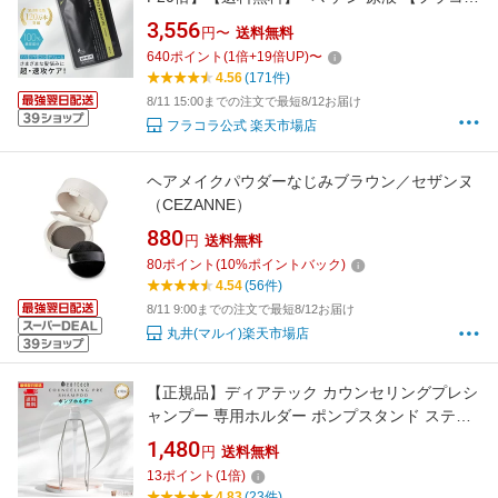
公式】 プロヘマチン原液 ヒト幹細胞培養エキ
3,556
円〜
送料無料
ス +（詰め替え用）100mL │ ヘアケア トリー
640
ポイント
(
1
倍+
19
倍UP)
〜
トメント 髪 美容液 国内生産 国産 FRACORA
4.56
(171件)
プロヘマチン ケラチン ヒト幹細胞 高濃度
8/11 15:00までの注文で最短8/12お届け
フラコラ公式 楽天市場店
ヘアメイクパウダーなじみブラウン／セザンヌ
（CEZANNE）
880
円
送料無料
80
ポイント
(
10
%ポイントバック)
4.54
(56件)
8/11 9:00までの注文で最短8/12お届け
丸井(マルイ)楽天市場店
【正規品】ディアテック カウンセリングプレシ
ャンプー 専用ホルダー ポンプスタンド ステン
レス製 大容量対応 サロン専売品 美容室 最強翌
1,480
円
送料無料
日配送対応
13
ポイント
(
1
倍)
4.83
(23件)