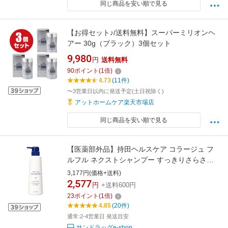
同じ商品を安い順で見る
【お得セット♪/送料無料】スーパーミリオンヘ
アー 30g（ブラック）3個セット
9,980
円
送料無料
90
ポイント
(
1
倍)
4.73
(11件)
〜3営業日以内に発送予定(土日祝除く)
アットホームケア楽天市場店
同じ商品を安い順で見る
【医薬部外品】持田ヘルスケア コラージュ フ
ルフル ネクストシャンプー すっきりさらさら
タイプ 400ml
3,177円(価格+送料)
2,577
円
+送料600円
23
ポイント
(
1
倍)
4.85
(20件)
通常:2-4営業日 発送目安
サンドラッグe-shop