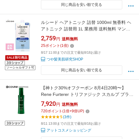
同じ商品を安い順で見る
ルシード ヘアトニック 詰替 1000ml 無香料 ヘ
アトニック 詰替用 1L 業務用 送料無料 マンダ
ム プロ用理美容室専門店 業務用 温泉施設 温浴
2,759
円
送料無料
施設 スポーツ施設 ゴルフ場 スパ施設
25
ポイント
(
1
倍)
8/17 11:00までの注文で最短8/18お届け
SALE割引商品
つや髪美肌研究SHOP
ソーシャルギフト可
同じ商品を安い順で見る
【神トク30%オフクーポン 8月4日20時〜】
Rene Furterer トリファジック スカルプ プラス
100mL 育毛剤・養毛剤 【送料無料】 アットコ
7,920
円
送料無料
スメ
720
ポイント
(
1
倍+
9
倍UP)
5
(3件)
8/11 13:00までの注文で最短8/18お届け
アットコスメショッピング