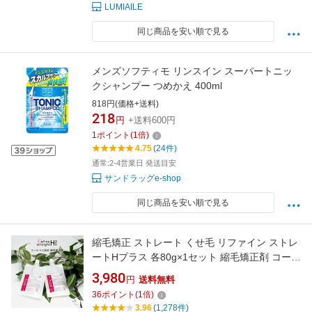
LUMIAILE
同じ商品を安い順で見る
メンズソフティモ リンスイン スーパートニッ
クシャンプー つめかえ 400ml
818円(価格+送料)
218
円
+送料600円
1
ポイント
(
1
倍)
4.75
(24件)
通常:2-4営業日 発送目安
サンドラッグe-shop
同じ商品を安い順で見る
縮毛矯正 ストレート くせ毛 リファイン ストレ
ートHプラス 各80g×1セット 縮毛矯正剤 コール
ド2浴式 セルフ 縮毛 矯正 ストレートパーマ セ
3,980
円
送料無料
ルフパーマ パーマ液 うねり 前髪 業務用 プロ
36
ポイント
(
1
倍)
サロン ホームケア 【医薬部外品】
3.96
(1,278件)