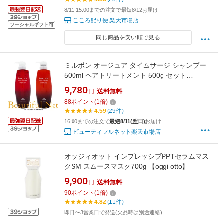
8/11 15:00までの注文で最短8/12お届け
こころ配り便 楽天市場店
ソーシャルギフト可
同じ商品を安い順で見る
ミルボン オージュア タイムサージ シャンプー
500ml ヘアトリートメント 500g セット
【Aujua】 TS
9,780
円
送料無料
88
ポイント
(
1
倍)
4.59
(29件)
16:00までの注文で
最短8/11(翌日)
お届け
ビューティフルネット楽天市場店
オッジィオット インプレッシブPPTセラムマス
クSM スムースマスク700g 【oggi otto】
9,900
円
送料無料
90
ポイント
(
1
倍)
4.82
(11件)
即日〜3営業日で発送(欠品時は別途連絡)