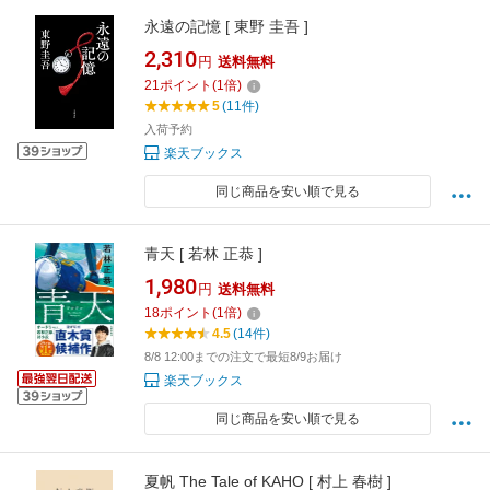
永遠の記憶 [ 東野 圭吾 ]
2,310
円
送料無料
21
ポイント
(
1
倍)
5
(11件)
入荷予約
楽天ブックス
同じ商品を安い順で見る
青天 [ 若林 正恭 ]
1,980
円
送料無料
18
ポイント
(
1
倍)
4.5
(14件)
8/8 12:00までの注文で最短8/9お届け
楽天ブックス
同じ商品を安い順で見る
夏帆 The Tale of KAHO [ 村上 春樹 ]