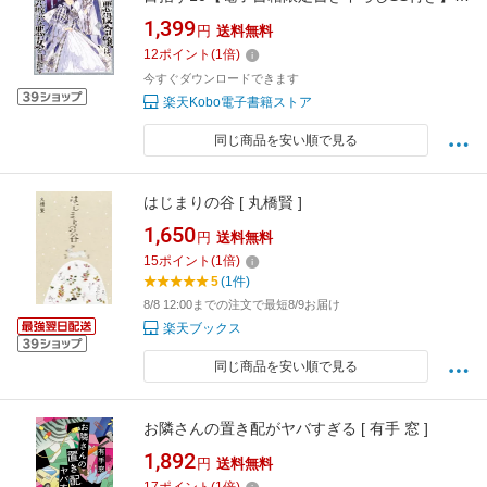
【電子書籍】[ 楢山幕府 ]
1,399
円
送料無料
12
ポイント
(
1
倍)
今すぐダウンロードできます
楽天Kobo電子書籍ストア
同じ商品を安い順で見る
はじまりの谷 [ 丸橋賢 ]
1,650
円
送料無料
15
ポイント
(
1
倍)
5
(1件)
8/8 12:00までの注文で最短8/9お届け
楽天ブックス
同じ商品を安い順で見る
お隣さんの置き配がヤバすぎる [ 有手 窓 ]
1,892
円
送料無料