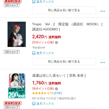
楽天ブックス
同じ商品を安い順で見る
Tropic Vol．2 限定版 （講談社 MOOK） [
講談社×GOOMO ]
2,420
円
送料無料
22
ポイント
(
1
倍)
予約受付中
楽天ブックス
同じ商品を安い順で見る
成瀬は信じた道をいく [ 宮島 未奈 ]
1,760
円
送料無料
16
ポイント
(
1
倍)
4.73
(37件)
8/8 12:00までの注文で最短8/9お届け
楽天ブックス