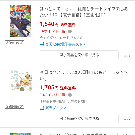
ほっといて下さい 従魔とチートライフ楽しみ
たい！10 【電子書籍】[ 三園七詩 ]
1,540
円
送料無料
14
ポイント
(
1
倍)
今すぐダウンロードできます
楽天Kobo電子書籍ストア
同じ商品を安い順で見る
今日はひとりでごはん日和 [ のもと しゅうへ
い ]
1,705
円
送料無料
15
ポイント
(
1
倍)
予約受付中(発売日以降のお届け)
楽天ブックス
同じ商品を安い順で見る