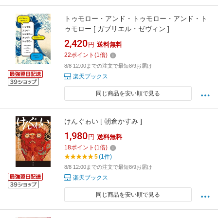
トゥモロー・アンド・トゥモロー・アンド・ト
ゥモロー [ ガブリエル・ゼヴィン ]
2,420
円
送料無料
22
ポイント
(
1
倍)
8/8 12:00までの注文で最短8/9お届け
楽天ブックス
同じ商品を安い順で見る
けんぐゎい [ 朝倉かすみ ]
1,980
円
送料無料
18
ポイント
(
1
倍)
5
(1件)
8/8 12:00までの注文で最短8/9お届け
楽天ブックス
同じ商品を安い順で見る