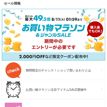
セール情報
ング 小窓麻 麻100％ リネ
付き お中元 
TAKAMI 30mL
ン 天然素材 ナチュラル シ
日
ンプル 無地 Marstyle マース
タイル
期間限定のチャンス！ショップ買いまわりとは
お買い物マラソン注目アイテムSALE開催中