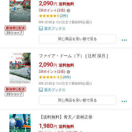
2,090
円
送料無料
19
ポイント
(
1
倍)
5
(2件)
8/8 12:00までの注文で最短8/9お届け
楽天ブックス
同じ商品を安い順で見る
ファイア・ドーム（下） [ 辻村 深月 ]
2,090
円
送料無料
19
ポイント
(
1
倍)
4.5
(4件)
8/8 12:00までの注文で最短8/9お届け
楽天ブックス
同じ商品を安い順で見る
【送料無料】青天／若林正恭
1,980
円
送料無料