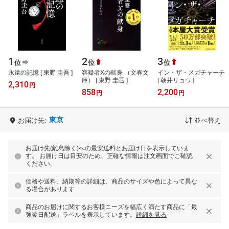
1
2
3
位
位
位
永遠の記憶 [ 東野 圭吾 ]
容疑者Xの献身 （文春文
イン・ザ・メガチャーチ
庫） [ 東野 圭吾 ]
[ 朝井リョウ ]
2,310
円
858
2,200
円
円
東京
お届け先:
並べ替え
お届け先(離島除く)への最安送料とお届け日を表示していま
す。 お届け日は目安のため、正確な情報は注文画面でご確認
ください。
価格や送料、納期等の詳細は、商品のサイズや色によって異な
る場合があります
商品のお届けに関するお客様ニーズを幅広く満たす商品に「最
強翌日配送」ラベルを表示しています。
詳細を見る