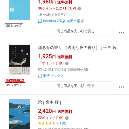
1,980
円
送料無料
36
ポイント
(
1
倍+
1
倍UP)
1日〜3日で発送予定
bookfan 2号店 楽天市場店
同じ商品を安い順で見る
燻る骨の香り （透明な夜の香り） [ 千早 茜 ]
1,925
円
送料無料
17
ポイント
(
1
倍)
8/8 12:00までの注文で最短8/9お届け
楽天ブックス
同じ商品を安い順で見る
湾 [ 宮本 輝 ]
2,420
円
送料無料
22
ポイント
(
1
倍)
5
(1件)