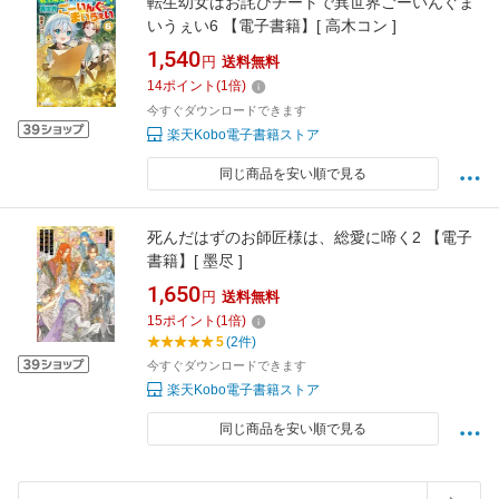
転生幼女はお詫びチートで異世界ごーいんぐま
いうぇい6 【電子書籍】[ 高木コン ]
1,540
円
送料無料
14
ポイント
(
1
倍)
今すぐダウンロードできます
楽天Kobo電子書籍ストア
同じ商品を安い順で見る
死んだはずのお師匠様は、総愛に啼く2 【電子
書籍】[ 墨尽 ]
1,650
円
送料無料
15
ポイント
(
1
倍)
5
(2件)
今すぐダウンロードできます
楽天Kobo電子書籍ストア
同じ商品を安い順で見る