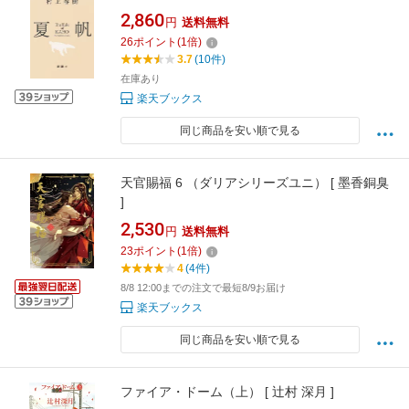
2,860
円
送料無料
26
ポイント
(
1
倍)
3.7
(10件)
在庫あり
楽天ブックス
同じ商品を安い順で見る
天官賜福 6 （ダリアシリーズユニ） [ 墨香銅臭
]
2,530
円
送料無料
23
ポイント
(
1
倍)
4
(4件)
8/8 12:00までの注文で最短8/9お届け
楽天ブックス
同じ商品を安い順で見る
ファイア・ドーム（上） [ 辻村 深月 ]