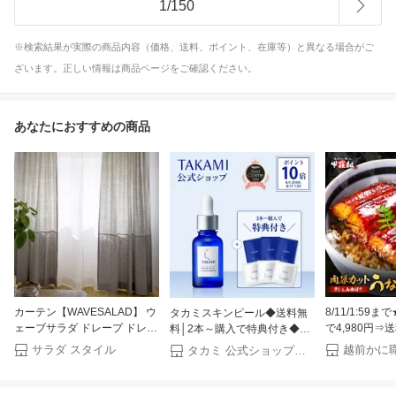
1
/
150
※検索結果が実際の商品内容（価格、送料、ポイント、在庫等）と異なる場合がご
ざいます。正しい情報は商品ページをご確認ください。
あなたにおすすめの商品
カーテン【WAVESALAD】 ウ
8/11/1:59
タカミスキンピール◆送料無
ェーブサラダ ドレープ ドレー
で4,980円⇒送
料│2本～購入で特典付き◆角
プカーテン カーテン オーダー
円！更に2個で
質美容水 美容皮膚発想 スキン
サラダ スタイル
タカミ 公式ショップ楽天市場店
オーダーメイド おしゃれ かわ
くら肉厚で食
ケア 毛穴 キメ くすみ タカミ
いい 日本製 カーテンフック
ットうなぎ蒲
スキンピール 角質ケア 美容液
付 アジャスターフック リビ
400g（80g
肌荒れ ザラつき 敏感肌