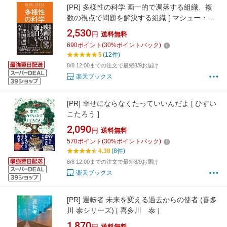
[PR]
多様性の科学 画一的で凋落する組織、複
数の視点で問題を解決する組織 [ マシュー・サ
イド ]
2,530
円
送料無料
690
ポイント
(
30
%ポイントバック)
5
(12件)
8/8 12:00までの注文で最短8/9お届け
楽天ブックス
[PR]
幸せにならなくたっていいんだよ [ ひすい
こたろう ]
2,090
円
送料無料
570
ポイント
(
30
%ポイントバック)
4.38
(8件)
8/8 12:00までの注文で最短8/9お届け
楽天ブックス
[PR]
運転者 未来を変える過去からの使者 (喜多
川 泰シリーズ) [ 喜多川 泰 ]
1,870
円
送料無料