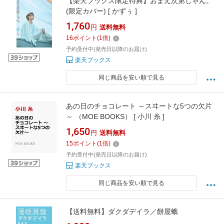
【楽天ブックス限定特典】おまえ次第じゃん。
(限定カバー) [ かずぅ ]
1,760
円
送料無料
16
ポイント
(
1
倍)
予約受付中(発売日以降のお届け)
楽天ブックス
同じ商品を安い順で見る
あの日のチョコレート ～スヰートな5つの欠片
～ （MOE BOOKS） [ 小川 糸 ]
1,650
円
送料無料
15
ポイント
(
1
倍)
予約受付中(発売日以降のお届け)
楽天ブックス
同じ商品を安い順で見る
【送料無料】ダクダデイラ／餅屋蛾