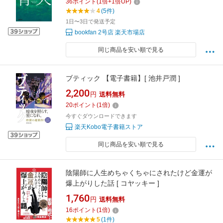
36
ポイント
(
1
倍+
1
倍UP)
4
(5件)
1日〜3日で発送予定
bookfan 2号店 楽天市場店
同じ商品を安い順で見る
ブティック 【電子書籍】[ 池井戸潤 ]
2,200
円
送料無料
20
ポイント
(
1
倍)
今すぐダウンロードできます
楽天Kobo電子書籍ストア
同じ商品を安い順で見る
陰陽師に人生めちゃくちゃにされたけど金運が
爆上がりした話 [ コヤッキー ]
1,760
円
送料無料
16
ポイント
(
1
倍)
5
(1件)