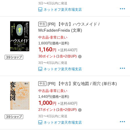
3日〜4日以内に発送
ネットオフ楽天市場支店
[PR]
【中古】ハウスメイド /
中古
McFaddenFreida (文庫)
中古品-非常に良い
1,600円(価格+送料)
1,160
円
+送料440円
30
ポイント
(
1
倍+
2
倍UP)
3日〜4日以内に発送
ネットオフ楽天市場支店
[PR]
【中古】変な地図 / 雨穴 (単行本)
中古
中古品-非常に良い
1,440円(価格+送料)
1,000
円
+送料440円
27
ポイント
(
1
倍+
2
倍UP)
3日〜4日以内に発送
ネットオフ楽天市場支店