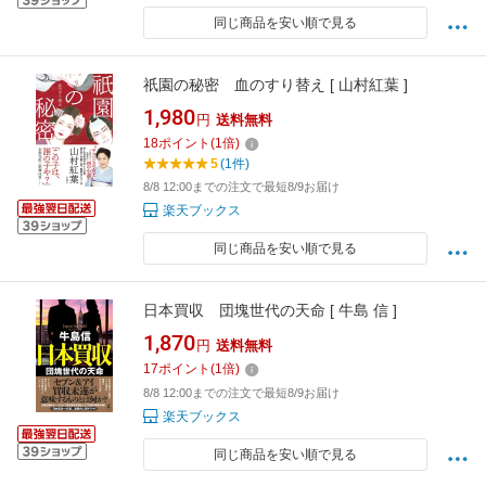
同じ商品を安い順で見る
祇園の秘密 血のすり替え [ 山村紅葉 ]
1,980
円
送料無料
18
ポイント
(
1
倍)
5
(1件)
8/8 12:00までの注文で最短8/9お届け
楽天ブックス
同じ商品を安い順で見る
日本買収 団塊世代の天命 [ 牛島 信 ]
1,870
円
送料無料
17
ポイント
(
1
倍)
8/8 12:00までの注文で最短8/9お届け
楽天ブックス
同じ商品を安い順で見る