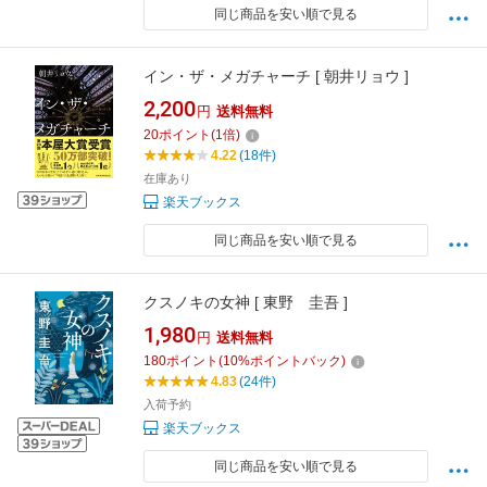
同じ商品を安い順で見る
イン・ザ・メガチャーチ [ 朝井リョウ ]
2,200
円
送料無料
20
ポイント
(
1
倍)
4.22
(18件)
在庫あり
楽天ブックス
同じ商品を安い順で見る
クスノキの女神 [ 東野 圭吾 ]
1,980
円
送料無料
180
ポイント
(
10
%ポイントバック)
4.83
(24件)
入荷予約
楽天ブックス
同じ商品を安い順で見る