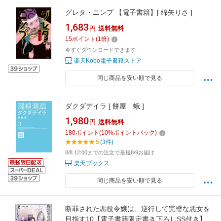
グレタ・ニンプ 【電子書籍】[ 綿矢りさ ]
1,683
円
送料無料
15
ポイント
(
1
倍)
今すぐダウンロードできます
楽天Kobo電子書籍ストア
同じ商品を安い順で見る
ダクダデイラ [ 餅屋 蛾 ]
1,980
円
送料無料
180
ポイント
(
10
%ポイントバック)
5
(3件)
8/8 12:00までの注文で最短8/9お届け
楽天ブックス
同じ商品を安い順で見る
断罪された悪役令嬢は、逆行して完璧な悪女を
目指す10【電子書籍限定書き下ろしSS付き】