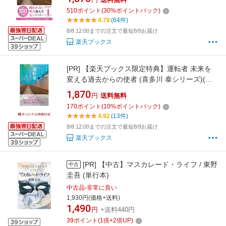
510
ポイント
(
30
%ポイントバック)
4.78
(64件)
8/8 12:00までの注文で最短8/9お届け
楽天ブックス
[PR]
【楽天ブックス限定特典】運転者 未来を
変える過去からの使者 (喜多川 泰シリーズ)(ポ
ストカード) [ 喜多川 泰 ]
1,870
円
送料無料
170
ポイント
(
10
%ポイントバック)
4.92
(13件)
8/8 12:00までの注文で最短8/9お届け
楽天ブックス
[PR]
【中古】マスカレード・ライフ / 東野
中古
圭吾 (単行本)
中古品-非常に良い
1,930円(価格+送料)
1,490
円
+送料440円
39
ポイント
(
1
倍+
2
倍UP)