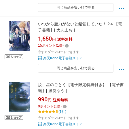
同じ商品を安い順で見る
いつから魔力がないと錯覚していた！？4 【電
子書籍】[ 犬丸まお ]
1,650
円
送料無料
15
ポイント
(
1
倍)
今すぐダウンロードできます
楽天Kobo電子書籍ストア
同じ商品を安い順で見る
汝、星のごとく【電子限定特典付き】 【電子書
籍】[ 凪良ゆう ]
990
円
送料無料
9
ポイント
(
1
倍)
5
(1件)
今すぐダウンロードできます
楽天Kobo電子書籍ストア