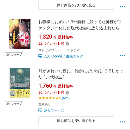
同じ商品を安い順で見る
お狐様にお願い！3〜廃村に残ってた神様がフ
ァンタジー化した現代社会に放り込まれたら最
強だった〜【電子書籍限定書き下ろしSS付き】
1,320
円
送料無料
【電子書籍】[ 天野ハザマ ]
12
ポイント
(
1
倍)
今すぐダウンロードできます
楽天Kobo電子書籍ストア
月がきれいな夜に、誰かに思い出してほしかっ
た [ 川代紗生 ]
1,760
円
送料無料
16
ポイント
(
1
倍)
4.5
(6件)
在庫あり
楽天ブックス
同じ商品を安い順で見る