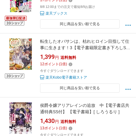
17
ポイント
(
1
倍)
8/8 12:00までの注文で最短8/9お届け
楽天ブックス
同じ商品を安い順で見る
転生したオバサンは、枯れヒロイン目指して仕
事に生きます！3【電子書籍限定書き下ろしSS
付き】 【電子書籍】[ 風間レイ ]
1,399
円
送料無料
12
ポイント
(
1
倍)
今すぐダウンロードできます
楽天Kobo電子書籍ストア
同じ商品を安い順で見る
侯爵令嬢アリアレインの追放 中【電子書店共
通特典SS付】 【電子書籍】[ しろうるり ]
1,430
円
送料無料
13
ポイント
(
1
倍)
今すぐダウンロードできます