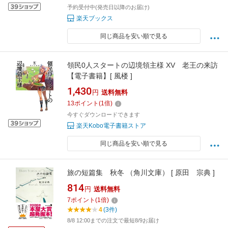
予約受付中(発売日以降のお届け)
楽天ブックス
同じ商品を安い順で見る
領民0人スタートの辺境領主様 XV 老王の来訪
【電子書籍】[ 風楼 ]
1,430
円
送料無料
13
ポイント
(
1
倍)
今すぐダウンロードできます
楽天Kobo電子書籍ストア
同じ商品を安い順で見る
旅の短篇集 秋冬 （角川文庫） [ 原田 宗典 ]
814
円
送料無料
7
ポイント
(
1
倍)
4
(3件)
8/8 12:00までの注文で最短8/9お届け