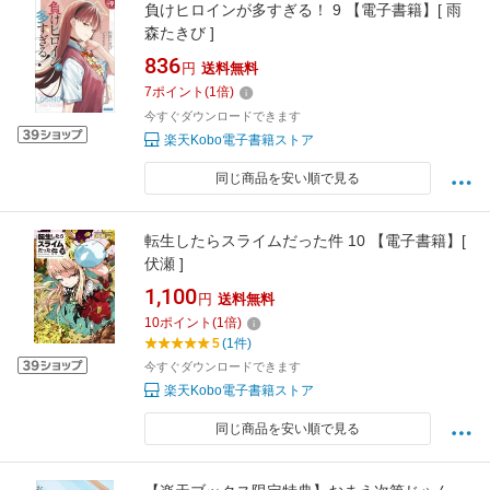
負けヒロインが多すぎる！ 9 【電子書籍】[ 雨
森たきび ]
836
円
送料無料
7
ポイント
(
1
倍)
今すぐダウンロードできます
楽天Kobo電子書籍ストア
同じ商品を安い順で見る
転生したらスライムだった件 10 【電子書籍】[
伏瀬 ]
1,100
円
送料無料
10
ポイント
(
1
倍)
5
(1件)
今すぐダウンロードできます
楽天Kobo電子書籍ストア
同じ商品を安い順で見る