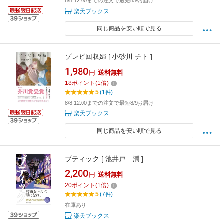
8/8 12:00までの注文で最短8/9お届け
楽天ブックス
同じ商品を安い順で見る
ゾンビ回収婦 [ 小砂川 チト ]
1,980
円
送料無料
18
ポイント
(
1
倍)
5
(1件)
8/8 12:00までの注文で最短8/9お届け
楽天ブックス
同じ商品を安い順で見る
ブティック [ 池井戸 潤 ]
2,200
円
送料無料
20
ポイント
(
1
倍)
5
(7件)
在庫あり
楽天ブックス