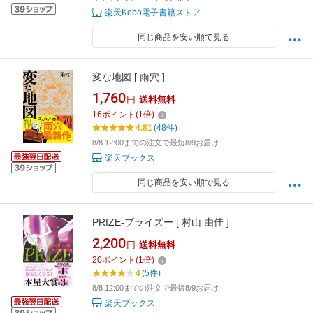
楽天Kobo電子書籍ストア
同じ商品を安い順で見る
変な地図 [ 雨穴 ]
1,760
円
送料無料
16
ポイント
(
1
倍)
4.81
(48件)
8/8 12:00までの注文で最短8/9お届け
楽天ブックス
同じ商品を安い順で見る
PRIZE-プライズー [ 村山 由佳 ]
2,200
円
送料無料
20
ポイント
(
1
倍)
4
(5件)
8/8 12:00までの注文で最短8/9お届け
楽天ブックス