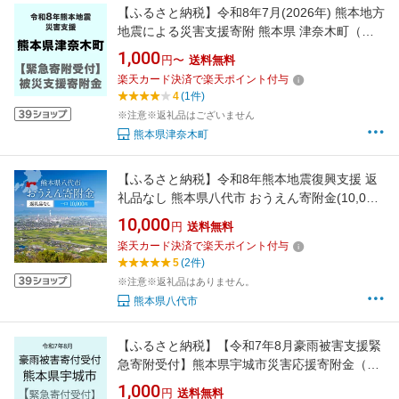
【ふるさと納税】令和8年7月(2026年) 熊本地方
地震による災害支援寄附 熊本県 津奈木町（返
礼品はありません）
1,000
円〜
送料無料
楽天カード決済で楽天ポイント付与
4
(1件)
※注意※返礼品はございません
熊本県津奈木町
【ふるさと納税】令和8年熊本地震復興支援 返
礼品なし 熊本県八代市 おうえん寄附金(10,000
円単位でご寄附いただけます)
10,000
円
送料無料
楽天カード決済で楽天ポイント付与
5
(2件)
※注意※返礼品はありません。
熊本県八代市
【ふるさと納税】【令和7年8月豪雨被害支援緊
急寄附受付】熊本県宇城市災害応援寄附金（返
礼品はありません）
1,000
円
送料無料