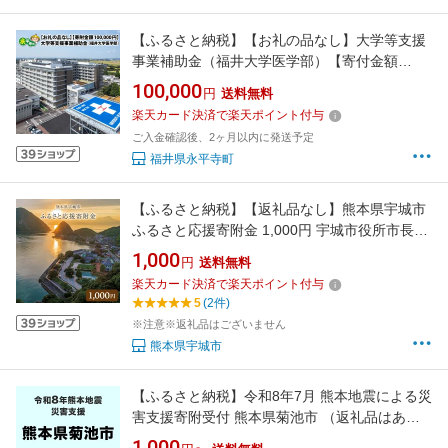
【ふるさと納税】【お礼の品なし】大学等支援
事業補助金（福井大学医学部）【寄付金額
100,000円】 / 永平寺町
100,000
円
送料無料
楽天カード決済で楽天ポイント付与
ご入金確認後、2ヶ月以内に発送予定
福井県永平寺町
【ふるさと納税】【返礼品なし】熊本県宇城市
ふるさと応援寄附金 1,000円 宇城市役所市長政
策部市長政策課ふるさと創生係
1,000
円
送料無料
楽天カード決済で楽天ポイント付与
5
(2件)
※注意※返礼品はございません
熊本県宇城市
【ふるさと納税】令和8年7月 熊本地震による災
害支援寄附受付 熊本県菊池市 （返礼品はあり
ません）
1,000