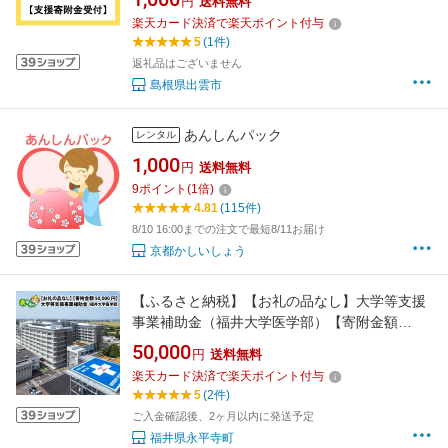
円
送料無料
楽天カード決済で楽天ポイント付与
5
(1件)
返礼品はございません
島根県出雲市
あんしんパック
レンタル
1,000
円
送料無料
9
ポイント
(
1
倍)
4.81
(115件)
8/10 16:00までの注文で最短8/11お届け
京都かしいしょう
【ふるさと納税】【お礼の品なし】大学等支援
事業補助金（福井大学医学部）【寄附金額
50,000円】 / 永平寺町
50,000
円
送料無料
楽天カード決済で楽天ポイント付与
5
(2件)
ご入金確認後、2ヶ月以内に発送予定
福井県永平寺町