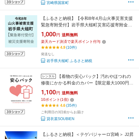
宮崎県国富町
【ふるさと納税】【令和8年4月山火事災害支援
緊急寄附受付】岩手県大槌町災害応援寄附金
（返礼品はありません）
1,000
円
送料無料
楽天カード決済で楽天ポイント付与
4.9
(10件)
発送なし
岩手県大槌町 ふるさと納税
【着物の安心パック】汚れやほつれの
レンタル
修復にかかる料金のカバー【限定最大1000円ク
ーポン配布中】
1,100
円
送料無料
10
ポイント
(
1
倍)
4.6
(35件)
ご利用日の3日前からお届け
貸衣裳SOUBIEN
【ふるさと納税】＜テゲバジャーロ宮崎＞ J2昇