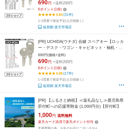
カギ 合カギ 合鍵作製 複製 合カギ作製 合鍵作成
690
円
+送料200円
合カギ作成 合鍵 作成 更衣 更衣室 更衣室ロッカ
6
ポイント
(
1
倍)
ー
4.84
(31件)
1~2営業で発送予定(土日祝除く)
錠前館 楽天市場店
[PR]
UCHIDA(ウチダ) 合鍵 スペアキー【ロッカ
ー・デスク・ワゴン・キャビネット・袖机・脇
机・書庫・保管庫 用】鍵 カギ 合カギ 合鍵作製
890円(価格+送料)
合カギ作製 合鍵作成 合カギ作成
690
円
+送料200円
6
ポイント
(
1
倍)
4.88
(17件)
1~2営業で発送予定(土日祝除く)
錠前館 楽天市場店
[PR]
【ふるさと納税】≪返礼品なし≫鹿児島県
肝付町への応援寄附金 (1,000円分)【肝付町】
1,000
円
送料無料
楽天カード決済で楽天ポイント付与
支援寄附の為、お礼のお品はございません。