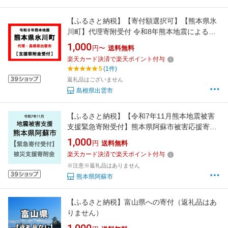
【ふるさと納税】【寄付額選択可】【熊本県氷
川町】代理寄附受付 令和8年熊本地震による災
害支援寄附受付 島根県出雲市（返礼品はありま
1,000
円〜
送料無料
せん）
楽天カード決済で楽天ポイント付与
5
(1件)
返礼品はございません
島根県出雲市
【ふるさと納税】【令和7年11月熊本地震被害
支援緊急寄附受付】熊本県阿蘇市被害応援寄附
金（返礼品はありません）
1,000
円
送料無料
楽天カード決済で楽天ポイント付与
※注意※返礼品はありません
熊本県阿蘇市
【ふるさと納税】富山県への寄付（返礼品はあ
りません）