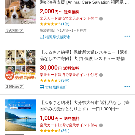
避妊治療支援 [Animal Care Salvation 福岡県 筑
紫野市 21760871] 動物 ペット 愛護 TNR 保護
2,000
円〜
送料無料
動物福祉 保護施設 里親 犬 猫 イヌ ネコ いぬ ね
楽天カード決済で楽天ポイント付与
こ 動物愛護 保護活動 支援
5
(1件)
決済確認から1週間〜1ヶ月程度
福岡県筑紫野市
【ふるさと納税】保健所犬猫レスキュー【返礼
品なしのご寄附】犬 猫 保護 レスキュー 動物愛
護 返礼品なし ペット 保護犬 保護猫 支援 応援
30,000
円
送料無料
ボランティア
楽天カード決済で楽天ポイント付与
5
(3件)
宮崎県国富町
【ふるさと納税】大分県大分市 返礼品なし（寄
附のみの受付となります） 一口1,000円〜
1,000
円〜
送料無料
楽天カード決済で楽天ポイント付与
5
(3件)