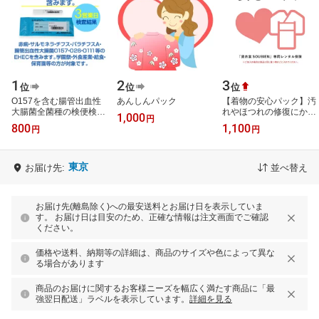
1
2
3
位
位
位
O157を含む腸管出血性
あんしんパック
【着物の安心パック】汚
大腸菌全菌種の検便検査
れやほつれの修復にかか
1,000
円
セット。赤痢・サルモネ
る料金のカバー【限定最
800
1,100
円
円
ラ・チフス・パラチフス
大1000円クーポン配布
A・腸管出血…
中】
東京
お届け先:
並べ替え
お届け先(離島除く)への最安送料とお届け日を表示していま
す。 お届け日は目安のため、正確な情報は注文画面でご確認
ください。
価格や送料、納期等の詳細は、商品のサイズや色によって異な
る場合があります
商品のお届けに関するお客様ニーズを幅広く満たす商品に「最
強翌日配送」ラベルを表示しています。
詳細を見る