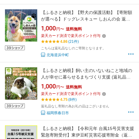
【ふるさと納税】【野犬の保護活動】【寄附額
が選べる】ドッグレスキュー しおんの会 返礼
品なし 1,000円 ～ 100,000円 NPO法人 支援 保
1,000
円〜
送料無料
護 犬 ドッグ 動物愛護 ペット 愛犬 野良犬 ボラ
楽天カード決済で楽天ポイント付与
ンティア 命を守る 応援 里親 殺処分ゼロ 譲渡
4.86
(21件)
北海道 浜中町
こちらは返礼品なしのご寄附となります。
北海道浜中町
【ふるさと納税】飼い主のいないねこと地域の
人が幸せに暮らせるまちづくり支援 (返礼品な
し) 猫 ねこ 地域猫 支援 TNR活動 去勢
1,000
円〜
送料無料
【ksgsn02・ksgsn07・ksgsn08】【福岡県春日
楽天カード決済で楽天ポイント付与
市】
4.75
(8件)
返礼品なし寄附の為お礼の品はございません
福岡県春日市
【ふるさと納税】【令和元年 台風15号災害支援
緊急寄附受付】東伊豆町災害応援寄附金（返礼