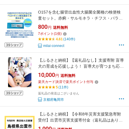
O157を含む腸管出血性大腸菌全菌種の検便検
査セット。赤痢・サルモネラ・チフス・パラチ
フスA・腸管出血性大腸菌・早い結果・一人か
800
円
送料無料
らでも検査可能・保健所へ届ける際も有効。
7
ポイント
(
1
倍)
4.61
(140件)
milai-connect
【ふるさと納税】【返礼品なし】支援寄附 盲導
犬の育成を応援しよう！ 盲導犬が育つまち応援
事業（10,000円単位でご寄附いただけます）
10,000
円
送料無料
楽天カード決済で楽天ポイント付与
5
(11件)
返礼品の発送はございません
京都府亀岡市
【ふるさと納税】【令和8年災害支援緊急寄附
受付】出雲市災害支援寄付金（返礼品はありま
せん）
1,000