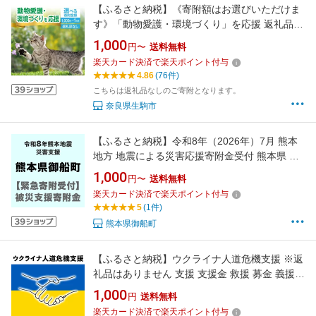
【ふるさと納税】《寄附額はお選びいただけま
す》「動物愛護・環境づくり」を応援 返礼品な
し 動物 動物愛護 動物保護 保護 支援 ペット 犬
1,000
円〜
送料無料
猫 寄附のみ申込みの方 奈良県 生駒市
楽天カード決済で楽天ポイント付与
4.86
(76件)
こちらは返礼品なしのご寄附となります。
奈良県生駒市
【ふるさと納税】令和8年（2026年）7月 熊本
地方 地震による災害応援寄附金受付 熊本県 御
船町【返礼品なし】
1,000
円〜
送料無料
楽天カード決済で楽天ポイント付与
5
(1件)
熊本県御船町
【ふるさと納税】ウクライナ人道危機支援 ※返
礼品はありません 支援 支援金 救援 募金 義援金
人道支援 避難民支援 住居支援 食料支援 医療支
1,000
円
送料無料
援 支援の輪 日本赤十字社 日赤【宮城県石巻
楽天カード決済で楽天ポイント付与