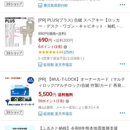
鹿児島県肝付町
[PR]
PLUS(プラス) 合鍵 スペアキー【ロッカ
ー・デスク・ワゴン・キャビネット・袖机・脇
机・書庫・保管庫 用】鍵 カギ 合カギ 合鍵作製
890円(価格+送料)
合カギ作製 合鍵作成 合カギ作成
690
円
+送料200円
6
ポイント
(
1
倍)
4.84
(25件)
1~2営業で発送予定(土日祝除く)
錠前館 楽天市場店
[PR]
【MUL-T-LOCK】オーナーカード（マルテ
ィロック/マルチロック/合鍵 作製/カード 再発
行）
5,500
円
送料無料
50
ポイント
(
1
倍)
概ね1週間、メーカー状況により最大1ヶ月
錠前館 楽天市場店
【ふるさと納税】令和8年熊本地震復興支援