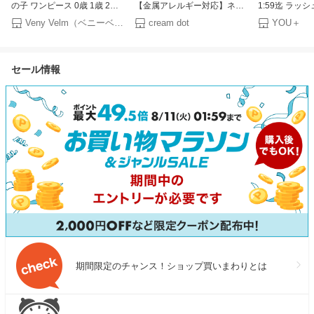
の子 ワンピース 0歳 1歳 2歳 3
【金属アレルギー対応】ネッ
1:59迄 ラッ
歳 4歳 プール 水遊び ベビース
クレス ロングネックレス ニッ
パンツ セット
Veny Velm（ベニーベルム）
cream dot
YOU＋
イミング フリル 背中あき 帽
ケルフリー 18kコーティング
水着 長袖 帽子
子付き 2点セット 幼稚園 保育
レディース グラスホルダー 2
機能付き 水遊
園 スイムウェア チェック柄
タイプ レザーコード オーバル
スイミング 80 
セール情報
オレンジ 海 ビーチ ロンパー
スカーフリング 調整可能 ゴー
ん 女の子 ベビ
ス つなぎ 80 90 100
ルド シルバー
ト UPF50+ 
水着 regalo piu
期間限定のチャンス！ショップ買いまわりとは