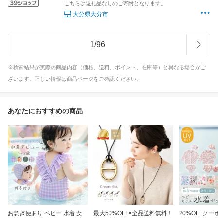
こちらは返礼品なしのご寄附となります。
大分県大分市
1
/
96
※検索結果が実際の商品内容（価格、送料、ポイント、在庫等）と異なる場合がご
ざいます。正しい情報は商品ページをご確認ください。
あなたにおすすめの商品
お急ぎ便あり ベビー 水着 女
最大50%OFF×全品送料無料！
20%OFFクー