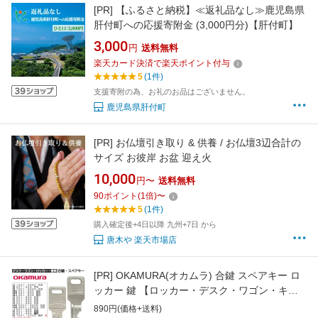
[PR]
【ふるさと納税】≪返礼品なし≫鹿児島県
肝付町への応援寄附金 (3,000円分)【肝付町】
3,000
円
送料無料
楽天カード決済で楽天ポイント付与
5
(1件)
支援寄附の為、お礼のお品はございません。
鹿児島県肝付町
[PR]
お仏壇引き取り & 供養 / お仏壇3辺合計の
サイズ お彼岸 お盆 迎え火
10,000
円〜
送料無料
90
ポイント
(
1
倍)
〜
5
(1件)
購入確定後+4日以降 九州+7日 から
唐木や 楽天市場店
[PR]
OKAMURA(オカムラ) 合鍵 スペアキー ロ
ッカー 鍵 【ロッカー・デスク・ワゴン・キャ
ビネット・袖机・脇机・書庫・保管庫 用】鍵
890円(価格+送料)