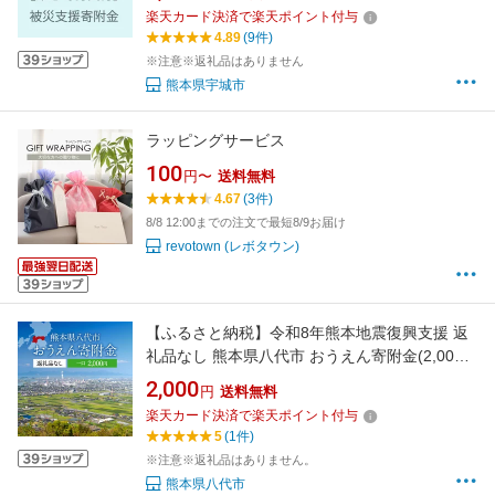
楽天カード決済で楽天ポイント付与
4.89
(9件)
※注意※返礼品はありません
熊本県宇城市
ラッピングサービス
100
円〜
送料無料
4.67
(3件)
8/8 12:00までの注文で最短8/9お届け
revotown (レボタウン)
【ふるさと納税】令和8年熊本地震復興支援 返
礼品なし 熊本県八代市 おうえん寄附金(2,000
円単位でご寄附いただけます)
2,000
円
送料無料
楽天カード決済で楽天ポイント付与
5
(1件)
※注意※返礼品はありません。
熊本県八代市