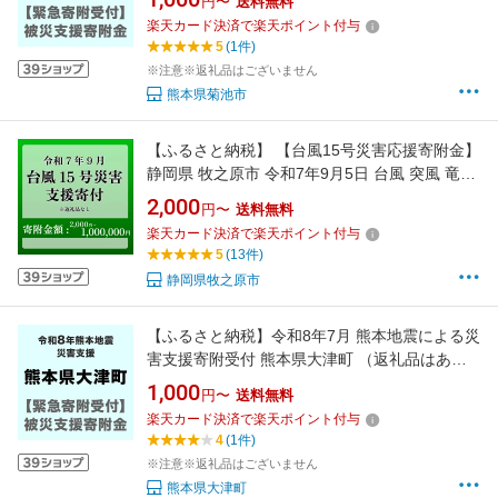
円〜
送料無料
楽天カード決済で楽天ポイント付与
5
(1件)
※注意※返礼品はございません
熊本県菊池市
【ふるさと納税】 【台風15号災害応援寄附金】
静岡県 牧之原市 令和7年9月5日 台風 突風 竜巻
災害 災害支援寄附【災害支援寄附金】 (寄附金
2,000
円〜
送料無料
額：2,000円 〜 1,000,000円)【返礼品なし】※
楽天カード決済で楽天ポイント付与
いただいた寄附金額は災害復興支援として充て
5
(13件)
られます 大雨 復興 支援 寄附
静岡県牧之原市
【ふるさと納税】令和8年7月 熊本地震による災
害支援寄附受付 熊本県大津町 （返礼品はあり
ません）
1,000
円〜
送料無料
楽天カード決済で楽天ポイント付与
4
(1件)
※注意※返礼品はございません
熊本県大津町