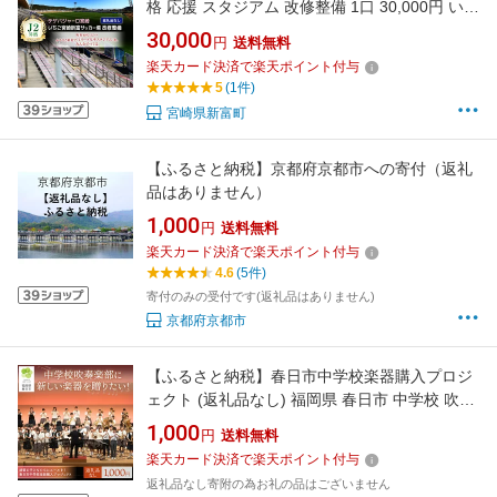
格 応援 スタジアム 改修整備 1口 30,000円 いち
ご宮崎新富サッカー場 サッカー Jリーグ J2 ス
30,000
円
送料無料
ポーツ 社会貢献 地域活動 応援寄附 支援 ファン
楽天カード決済で楽天ポイント付与
サポーター 名前 刻印 返礼品なし
5
(1件)
宮崎県新富町
【ふるさと納税】京都府京都市への寄付（返礼
品はありません）
1,000
円
送料無料
楽天カード決済で楽天ポイント付与
4.6
(5件)
寄付のみの受付です(返礼品はありません)
京都府京都市
【ふるさと納税】春日市中学校楽器購入プロジ
ェクト (返礼品なし) 福岡県 春日市 中学校 吹奏
楽 楽器 教育 教育支援 【ksgsn06】【福岡県春
1,000
円
送料無料
日市】
楽天カード決済で楽天ポイント付与
返礼品なし寄附の為お礼の品はございません