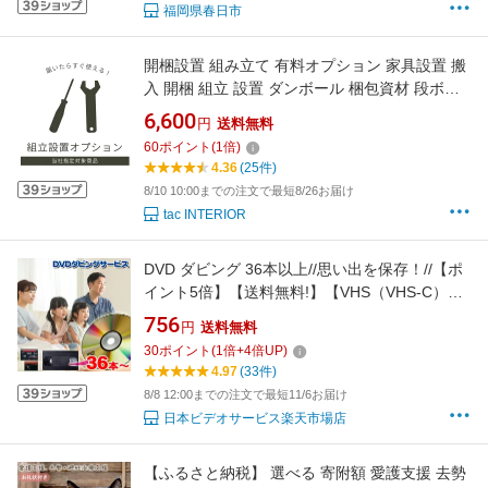
福岡県春日市
開梱設置 組み立て 有料オプション 家具設置 搬
入 開梱 組立 設置 ダンボール 梱包資材 段ボー
ル 梱包材 持ち帰り 回収 大型家具 食器棚 ベッ
6,600
円
送料無料
ド ダイニングセット キッチンカウンター
60
ポイント
(
1
倍)
4.36
(25件)
8/10 10:00までの注文で最短8/26お届け
tac INTERIOR
DVD ダビング 36本以上//思い出を保存！//【ポ
イント5倍】【送料無料!】【VHS（VHS-C）】
【8ミリ・8mm・Hi8・Digi8】【MiniDV】【βベ
756
円
送料無料
ータ】DVD ダビング/コピー/ビデオテープ ダビ
30
ポイント
(
1
倍+
4
倍UP)
ング/ビデオカメラ//業務用ディスク使用 スマホ
4.97
(33件)
動画オプションあり！
8/8 12:00までの注文で最短11/6お届け
日本ビデオサービス楽天市場店
【ふるさと納税】 選べる 寄附額 愛護支援 去勢