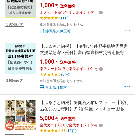
品はありません）
1,000
円
送料無料
楽天カード決済で楽天ポイント付与
5
(11件)
※注意※返礼品はありません
静岡県東伊豆町
【ふるさと納税】 【令和6年能登半島地震災害
支援緊急寄附受付】富山県舟橋村災害応援寄附
金（返礼品はありません）
1,000
円
送料無料
楽天カード決済で楽天ポイント付与
5
(6件)
※注意※返礼品はありません
富山県舟橋村
【ふるさと納税】保健所犬猫レスキュー【返礼
品なしのご寄附】犬 猫 保護 レスキュー 動物愛
護 返礼品なし ペット 保護犬 保護猫 支援 応援
5,000
円
送料無料
ボランティア
楽天カード決済で楽天ポイント付与
4.87
(15件)