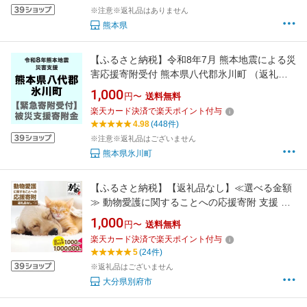
※注意※返礼品はありません
熊本県
【ふるさと納税】令和8年7月 熊本地震による災
害応援寄附受付 熊本県八代郡氷川町 （返礼品
はありません） 直接支援 直接寄付/直接寄附 災
1,000
円〜
送料無料
害支援 自治体公式 公式受付 被災地 被災者 災害
楽天カード決済で楽天ポイント付与
自然災害 地震 復興 復旧 緊急 緊急受付
4.98
(448件)
※注意※返礼品はございません
熊本県氷川町
【ふるさと納税】【返礼品なし】≪選べる金額
≫ 動物愛護に関することへの応援寄附 支援 助
成 動物 地域猫 猫 ねこ 犬 いぬ 野良猫 野良犬
1,000
円〜
送料無料
野犬 去勢手術 保護 環境づくり 動物愛護 ボラン
楽天カード決済で楽天ポイント付与
ティア 手助け 環境改善 さくら耳カット 命を守
5
(24件)
る 大分県 別府市
※返礼品はございません
大分県別府市