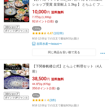
ショップ受賞 皇室献上 1.3kg 】 とらふぐ フル
コース セット （大容量 4〜5人前）吉田水産 ふ
10,000
円
送料無料
ぐ刺身 トラフグ 河豚刺し フグ刺し 湯引き ふぐ
7.7円/g (1,300g)
の唐揚げ
92
ポイント
(
1
倍)
1300g
ポイントUPジャンル
4.47
(102件)
8/10 12:00までの注文で最短8/15お届け
吉田水産〜iwauo〜
同じ商品を安い順で見る
【下関春帆楼公式】とらふぐ料理セット（4人
前）
38,500
円
送料無料
44.3円/g (870g)
350
ポイント
(
1
倍)
870g
ポイントUPジャンル
4
(3件)
8/18 12:00までの注文で最短8/26お届け