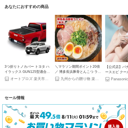
あなたにおすすめの商品
3つ折りトノカバー トヨタ ハ
＼マラソン期間ポイント20倍
【公式店】パナ
イラックス GUN125型適合
／ 博多長浜豚骨とんこつ ラー
ースエピ クー
Trifecta2.0 トノカバー Extang
メン 黒浜 6人前 1000円 お取
ー ES-WH8C
オートプロズ 楽天市場店
九州からの贈り物 楽天市場店
正規品 エクスタング
り寄せ グルメ 福岡 ご当地 ラ
ッピング Panaso
ーメン ポイント消化 訳あり
Plus モデル
食品 送料無料 ポイント利用
ド冷却 ムダ毛
セール情報
パナソニック
器 光美容器 