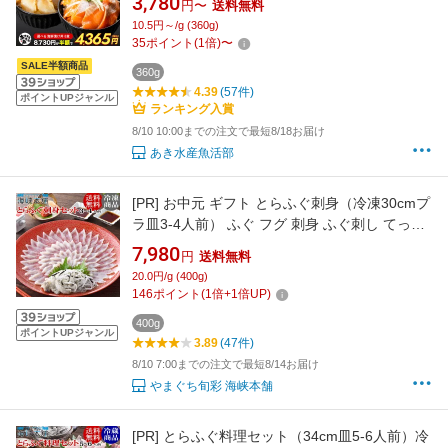
3,780
円〜
送料無料
ブリ でんぶく ふぐ 海鮮グルメ 漬け丼セット 海
10.5円～/g (360g)
の幸 海鮮丼ギフト 讃岐 国産 詰め合わせ 送料無
35
ポイント
(
1
倍)
〜
料 贈答品 お中元
SALE半額商品
360g
4.39
(57件)
ポイントUPジャンル
ランキング入賞
8/10 10:00までの注文で最短8/18お届け
あき水産魚活部
[PR]
お中元 ギフト とらふぐ刺身（冷凍30cmプ
ラ皿3-4人前） ふぐ フグ 刺身 ふぐ刺し てっさ
お取り寄せグルメ 山口県
7,980
円
送料無料
20.0円/g (400g)
146
ポイント
(
1
倍+
1
倍UP)
400g
ポイントUPジャンル
3.89
(47件)
8/10 7:00までの注文で最短8/14お届け
やまぐち旬彩 海峡本舗
[PR]
とらふぐ料理セット（34cm皿5-6人前）冷