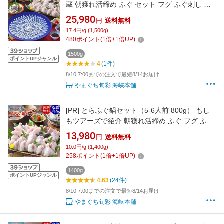
蔵 朝獲れ活締め ふぐ セット フグ ふぐ刺し ふ
ぐ鍋 お中元 ギフト お取り寄せグルメ 山口県
25,980
円
送料無料
17.4円/g (1,500g)
480
ポイント
(
1
倍+
1
倍UP)
1500g
ポイントUPジャンル
4
(1件)
8/10 7:00までの注文で最短8/14お届け
やまぐち旬彩 海峡本舗
[PR]
とらふぐ鍋セット（5-6人前 800g） もし
もツアーズで紹介 朝獲れ活締め ふぐ フグ ふぐ
ちり てっちり ふぐ鍋 お歳暮 ギフト お取り寄せ
13,980
円
送料無料
グルメ 山口県
10.0円/g (1,400g)
258
ポイント
(
1
倍+
1
倍UP)
1400g
ポイントUPジャンル
4.63
(24件)
8/10 7:00までの注文で最短8/14お届け
やまぐち旬彩 海峡本舗