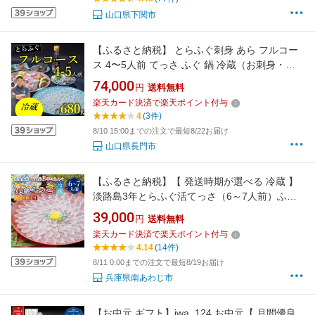
山口県下関市
【ふるさと納税】 とらふぐ刺身 あら フルコー
ス 4〜5人前 てっさ ふぐ 鍋 冷蔵（お刺身・ち
り用「あら」と「切身」干しひれ付き 配送指定
74,000
円
送料無料
可能 日時指定可能 (1532)
楽天カード決済で楽天ポイント付与
4
(3件)
8/10 15:00までの注文で最短8/22お届け
山口県長門市
【ふるさと納税】【 発送時期が選べる 冷蔵 】
淡路島3年とらふぐ活てっさ（6～7人前）ふぐ
てっさ とらふぐ ふぐ刺し ふぐ刺身 ふぐしゃぶ
39,000
円
送料無料
活魚 鮮魚 海産物 海鮮 魚 淡路島 淡路 産地直送
楽天カード決済で楽天ポイント付与
お取り寄せ グルメ ギフト 贈り物 プレゼント お
4.14
(14件)
返し
8/11 0:00までの注文で最短8/19お届け
兵庫県南あわじ市
【お中元 ギフト】iwa_124 お中元【 月間優良