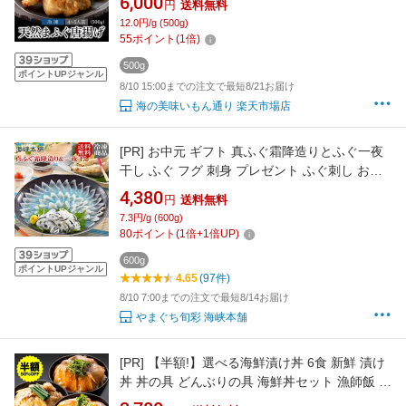
6,000
円
送料無料
り寄せ ふぐ料理 海鮮 河豚 新鮮 中元 夏ギフト
12.0円/g (500g)
歳暮 冬ギフト 年越 冷凍 送料込
55
ポイント
(
1
倍)
500g
ポイントUPジャンル
8/10 15:00までの注文で最短8/21お届け
海の美味いもん通り 楽天市場店
[PR]
お中元 ギフト 真ふぐ霜降造りとふぐ一夜
干し ふぐ フグ 刺身 プレゼント ふぐ刺し おつ
まみ お取り寄せグルメ 干物 山口県
4,380
円
送料無料
7.3円/g (600g)
80
ポイント
(
1
倍+
1
倍UP)
600g
ポイントUPジャンル
4.65
(97件)
8/10 7:00までの注文で最短8/14お届け
やまぐち旬彩 海峡本舗
[PR]
【半額!】選べる海鮮漬け丼 6食 新鮮 漬け
丼 丼の具 どんぶりの具 海鮮丼セット 漁師飯 海
鮮漬け づけ丼 海鮮丼の具 海鮮 冷凍 サーモン