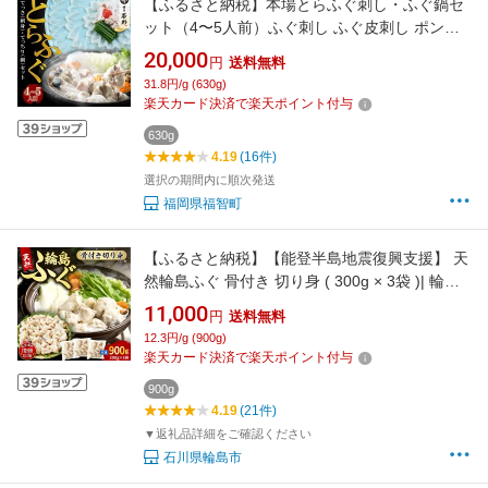
【ふるさと納税】本場とらふぐ刺し・ふぐ鍋セ
ット（4〜5人前）ふぐ刺し ふぐ皮刺し ポン
酢・薬味付 冷凍 てっちり鍋 てっさ 家庭用 贈答
20,000
円
送料無料
用 人気 福智 送料無料
31.8円/g (630g)
楽天カード決済で楽天ポイント付与
630g
4.19
(16件)
選択の期間内に順次発送
福岡県福智町
【ふるさと納税】【能登半島地震復興支援】 天
然輪島ふぐ 骨付き 切り身 ( 300g × 3袋 )| 輪島
ふぐ ふぐ 河豚 ふぐ鍋 ふぐちり ふぐの煮付け
11,000
円
送料無料
ふぐの唐揚げ 小分け 便利 簡単 冷凍 急速冷凍
12.3円/g (900g)
魚介類 魚介 海鮮 海の幸 人気 おすすめ 送料無
楽天カード決済で楽天ポイント付与
料 国産 能登 石川県 輪島市
900g
4.19
(21件)
▼返礼品詳細をご確認ください
石川県輪島市