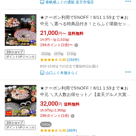
春帆楼ふぐの通販 楽天市場店
★クーポン利用で5%OFF！8/11 1:59まで★お
中元 ＼選べる特典品付き！とらふぐ堪能セット
／「特典付ふぐ刺身ふぐ鍋セット5-6人前／超
21,000
円〜
送料無料
冷」 山口 トラフグ ふぐ刺し ふぐ皮 湯引き ふ
14.0円～/g (1,510g)
ぐ鍋 ふぐちり ふぐひれ ひれ酒 ＼ 楽天グルメ大
194
ポイント
(
1
倍)
〜
賞 連続受賞の店／ 送料無料 お礼 歳暮
1510g
1570g
1710g
ポイントUPジャンル
4.46
(194件)
8/10 13:00までの注文で最短8/12お届け
山口ふぐ本舗きらく
★クーポン利用で5%OFF！8/11 1:59まで★お
中元 ＼大人数お得セット／【楽天グルメ大賞
12冠の店】とらふぐ刺し ふぐ鍋「とらふぐ宴
32,000
円
送料無料
会！刺身鍋トラ白子セット7-8人前／超冷」山
16.5円/g (1,950g)
口ふぐ本舗きらく ふぐ刺し ふぐちり 白子 ふぐ
296
ポイント
(
1
倍)
皮 ひれ酒 松前漬 贈り物 母の日 歳暮 正月
1950g
ポイントUPジャンル
4.46
(48件)