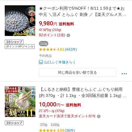
★クーポン利用で5%OFF！8/11 1:59まで★お
中元 ＼活〆 とらふぐ 刺身 ／【楽天グルメ大賞
12冠の店】「ふぐ刺身4人前／冷蔵」 山口ふぐ
9,980
円
送料無料
本舗きらく とらふぐ刺し ふぐ皮 送料無料 贈り
47.6円/g (210g)
物 ギフト 母の日 敬老の日 歳暮 正月 のし メッ
92
ポイント
(
1
倍)
セージカード
210g
ポイントUPジャンル
4.61
(442件)
予約商品
山口ふぐ本舗きらく
同じ商品を安い順で見る
【ふるさと納税】豊後とらふぐ ふぐちり鍋用
(約 370g ・計 1.1kg ・全3回隔月総量 1.1kg) 内
容量・お届け回数が選べる！フグ 鍋 ふぐちり
10,000
円〜
送料無料
冷凍 海鮮 定期便 【AB65・AB225・AB226】
27.1円～/g (370g)
【柳井商店】
楽天カード決済で楽天ポイント付与
370g
1100g
4.69
(36件)