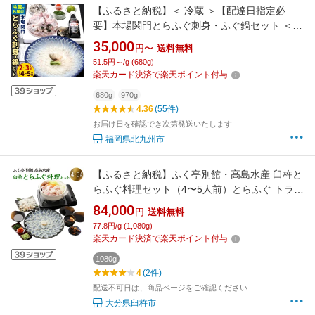
【ふるさと納税】＜ 冷蔵 ＞【配達日指定必
要】本場関門とらふぐ刺身・ふぐ鍋セット ＜選
べる＞2～3人前 または 4～5人前 ふく一 刺身
35,000
円〜
送料無料
アラ 切身 マフグ 皮刺し フグ ふぐ鍋 ふくちり
51.5円～/g (680g)
国産 福岡県北九州市 35000円～53000円 3万
楽天カード決済で楽天ポイント付与
5000円～5万3000円
680g
970g
4.36
(55件)
お届け日を確認でき次第発送いたします
福岡県北九州市
【ふるさと納税】ふく亭別館・高島水産 臼杵と
らふぐ料理セット（4〜5人前）とらふぐ トラフ
グ とらふぐ刺し ふぐ フグ 河豚 ふぐ刺し フグ
84,000
円
送料無料
刺し 河豚刺し ふぐ刺身 セット 鍋 ふぐ鍋 湯引
77.8円/g (1,080g)
き皮 ひれ酒用ひれ 特製ポン酢 薬味 かぼす 冷蔵
楽天カード決済で楽天ポイント付与
グルメ お取り寄せ 国産 送料無料
1080g
4
(2件)
配送不可日は、商品ページをご確認ください
大分県臼杵市