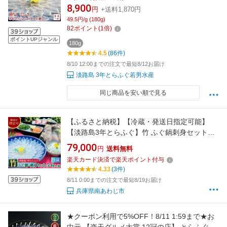
8,900
円
+送料1,870円
49.5円/g (180g)
82
ポイント
(
1
倍)
ポイントUPジャンル
180g
4.5
(86件)
8/10 12:00までの注文で最短8/12お届け
淡路島 3年とらふぐ若男水産
同じ商品を安い順で見る
【ふるさと納税】【冷蔵・発送日指定可能】
【淡路島3年とらふぐ】竹 ふぐ鍋刺身セット（5
～6人前）ふぐ とらふぐ 鍋 ふぐちり てっちり
79,000
円
送料無料
ふぐ刺し ふぐ刺身 てっさ ふぐセット ふぐ皮 湯
楽天カード決済で楽天ポイント付与
引き ふぐひれ 酒 産地直送 鮮魚 海鮮 海産物 魚
4.33
(3件)
お取り寄せ グルメ
8/11 0:00までの注文で最短8/19お届け
兵庫県南あわじ市
★クーポン利用で5%OFF！8/11 1:59まで★お
中元 【楽天グルメ大賞 12冠の店】 とらふぐ 刺