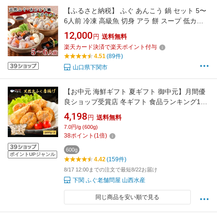
【ふるさと納税】 ふぐ あんこう 鍋 セット 5〜
6人前 冷凍 高級魚 切身 アラ 餅 スープ 低カロ
リー 高タンパク 低脂肪 コラーゲン 下関 山口
12,000
円
送料無料
ヤマモ水産 ギフト プレゼント 記念日 贈り物 母
楽天カード決済で楽天ポイント付与
の日 父の日 お歳暮 ヤマモ水産 【12月21日まで
4.51
(89件)
のご入金分で年内発送】
山口県下関市
【お中元 海鮮ギフト 夏ギフト 御中元】月間優
良ショップ受賞店 冬ギフト 食品ランキング1位!
ギフトに最適 天然真ふぐ唐揚げ600gグルメ ふ
4,198
円
送料無料
ぐセット ふぐ刺し 送料込み ギフト 内祝 包装
7.0円/g (600g)
ふぐ フグ ふく 河豚 送料無料 海鮮 魚介類 惣菜
38
ポイント
(
1
倍)
600g
ポイントUPジャンル
4.42
(159件)
8/17 12:00までの注文で最短8/22お届け
下関 ふぐ老舗問屋 山西水産
同じ商品を安い順で見る