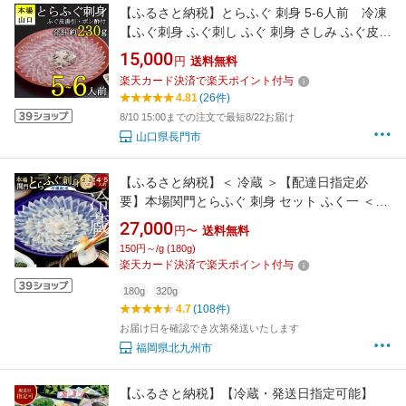
【ふるさと納税】とらふぐ 刺身 5-6人前 冷凍
【ふぐ刺身 ふぐ刺し ふぐ 刺身 さしみ ふぐ皮
フグ 河豚 配送日指定可能 日時指定可能 】
15,000
円
送料無料
楽天カード決済で楽天ポイント付与
4.81
(26件)
8/10 15:00までの注文で最短8/22お届け
山口県長門市
【ふるさと納税】＜ 冷蔵 ＞【配達日指定必
要】本場関門とらふぐ 刺身 セット ふく一 ＜選
べる＞ 2～3人前 または 4～5人前 ふぐ刺し 刺
27,000
円〜
送料無料
身 皮刺し 高等葱 ポン酢 ヒレフグ刺し 福岡県
150円～/g (180g)
国産 九州 福岡県北九州市 27000円～39000円 2
楽天カード決済で楽天ポイント付与
万7000円～3万9000円
180g
320g
4.7
(108件)
お届け日を確認でき次第発送いたします
福岡県北九州市
【ふるさと納税】【冷蔵・発送日指定可能】