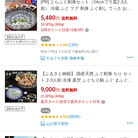
[PR]
とらふぐ刺身セット（24cmプラ皿2-3人
前） 冷蔵 ふぐ フグ 刺身 ふぐ刺し てっさ お中
元 ギフト 2026 お取り寄せグルメ 山口県
5,480
円
送料無料
18.3円/g (300g)
100
ポイント
(
1
倍+
1
倍UP)
300g
ポイントUPジャンル
4.08
(13件)
8/10 7:00までの注文で最短8/14お届け
やまぐち旬彩 海峡本舗
【ふるさと納税】 国産天然 ふぐ刺身 ちり セッ
ト 2-3人前 冷凍 真空 ふぐちり鍋 ふぐ まふぐ
刺身 てっさ とらふぐ アラ てっちり フグ刺し
9,000
円
送料無料
刺し身 本場 下関 海鮮鍋 鍋セット 高級魚 フグ
21.0円/g (430g)
鮮魚 刺し身 ふるさと納税ふぐ 発送時期が選べ
楽天カード決済で楽天ポイント付与
る ランキング ふるさと納税ふぐ
430g
4.58
(560件)
山口県下関市