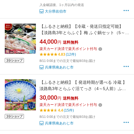
入金確認後、1ヶ月以内の発送
大分県佐伯市
【ふるさと納税】【冷蔵・発送日指定可能】
【淡路島3年とらふぐ】梅 ふぐ鍋セット（5～6
人前）
44,000
円
送料無料
楽天カード決済で楽天ポイント付与
4.83
(12件)
8/11 0:00までの注文で最短8/19お届け
兵庫県南あわじ市
【ふるさと納税】【 発送時期が選べる 冷蔵 】
淡路島3年とらふぐ活てっさ（4～5人前）ふぐ
てっさ とらふぐ ふぐ刺し ふぐ刺身 ふぐしゃぶ
30,000
円
送料無料
活魚 鮮魚 海産物 海鮮 魚 淡路島 淡路 産地直送
楽天カード決済で楽天ポイント付与
お取り寄せ グルメ
4.4
(15件)
8/11 0:00までの注文で最短8/19お届け
兵庫県南あわじ市