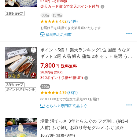
57.4円～/g (680g)
くちり 国産 福岡県北九州市 ふく一 39000円～
楽天カード決済で楽天ポイント付与
66000円 3万9000円～6万6000円
680g
1370g
4.62
(34件)
お届け日を確認でき次第発送いたします
福岡県北九州市
ポイント5倍！ 楽天ランキング1位 国産 うなぎ
ギフト 2尾 玄品 鰻玄 蒲焼 2本 セット 厳選 うな
ぎの蒲焼 蒲焼き 鰻 ウナギ unagi ふぐ ふぐ刺し
7,800
円
送料無料
海鮮 贈答 宴会 お祝い 贈り物 お礼 プレゼント
26.9円/g (290g)
ごちそう 玄品ふぐ 2026 お祝い 高級 お返し 土
360
ポイント
(
1
倍+
4
倍UP)
用の丑の日 土用丑 お中元
290g
ポイントUPジャンル
4.79
(33件)
8/10 11:00までの注文で最短8/11お届け
とらふぐ専門店 玄品ふぐ
増量 活てっさ 3年とらふぐの フグ刺し (約3-4
人前) ふぐ刺し お取り寄せグルメ ふぐ 淡路島3
年とらふぐ 若男水産
10,770円(価格+送料)