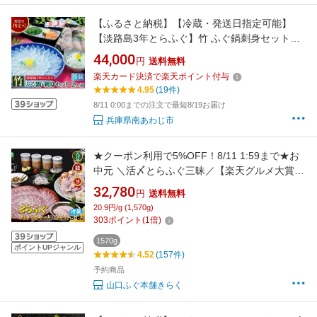
【ふるさと納税】【冷蔵・発送日指定可能】
【淡路島3年とらふぐ】竹 ふぐ鍋刺身セット（2
人前）とらふぐ 鍋 ふぐちり てっちり ふぐ刺し
44,000
円
送料無料
ふぐ刺身 てっさ ふぐセット ふぐ皮 湯引き ふぐ
楽天カード決済で楽天ポイント付与
ひれ 酒 産地直送 鮮魚 海鮮 海産物 魚 お取り寄
4.95
(19件)
せ グルメ
8/11 0:00までの注文で最短8/19お届け
兵庫県南あわじ市
★クーポン利用で5%OFF！8/11 1:59まで★お
中元 ＼活〆とらふぐ三昧／【楽天グルメ大賞
12冠の店】とらふぐ刺し ふぐ鍋「ふぐ刺身ふぐ
32,780
円
送料無料
鍋セットとらふぐ白子付／5-6人前／冷蔵」山
20.9円/g (1,570g)
口ふぐ本舗きらく ふぐ刺し ふぐちり 白子 ふぐ
303
ポイント
(
1
倍)
皮 ひれ酒 松前漬け 送料無料 ギフト 歳暮
1570g
ポイントUPジャンル
4.52
(157件)
予約商品
山口ふぐ本舗きらく