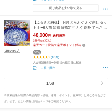
同じ商品を安い順で見る
【ふるさと納税】 下関 とらふぐ ふぐ刺し セッ
ト 5〜6人前 冷蔵 日指定可 ふぐ 刺身 てっさ 皮
ポン酢 もみじ 下関 山口 高級魚 魚介 海鮮 ふぐ
48,000
円
送料無料
鍋 ふぐちり鍋 海鮮鍋 フグ刺し ふく フグ 河豚
159円/g (303g)
贈答 ギフト 贈り物 プレゼント 記念日 中元 歳
楽天カード決済で楽天ポイント付与
暮 父の日 お取り寄せ 年末年始
303g
5
(10件)
入金確認後7日〜90日後の指定日に配送
山口県下関市
1
/
68
※検索結果が実際の商品内容（価格、送料、ポイント、在庫等）と異なる場合がご
ざいます。正しい情報は商品ページをご確認ください。