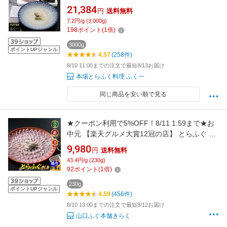
ット てっさ てっちり 海鮮 お歳暮 お取り寄せ
21,384
円
送料無料
ギフト【送料無料】【代引手数料無料】大晦
7.2円/g (3,000g)
日・3か日 冷蔵配達可能
198
ポイント
(
1
倍)
3000g
ポイントUPジャンル
4.57
(258件)
8/10 11:00までの注文で最短8/13お届け
本場とらふく料理 ふく一
同じ商品を安い順で見る
★クーポン利用で5%OFF！8/11 1:59まで★お
中元 【楽天グルメ大賞12冠の店】 とらふぐ 刺
身 「ふぐ刺身5-6人前／超冷」 山口ふぐ本舗き
9,980
円
送料無料
らく とらふぐ刺し ふぐ皮 送料無料 贈り物 ギフ
43.4円/g (230g)
ト 母の日 敬老の日 歳暮 正月 冷凍 のし メッセ
92
ポイント
(
1
倍)
ージカード
230g
ポイントUPジャンル
4.59
(456件)
8/10 13:00までの注文で最短8/12お届け
山口ふぐ本舗きらく