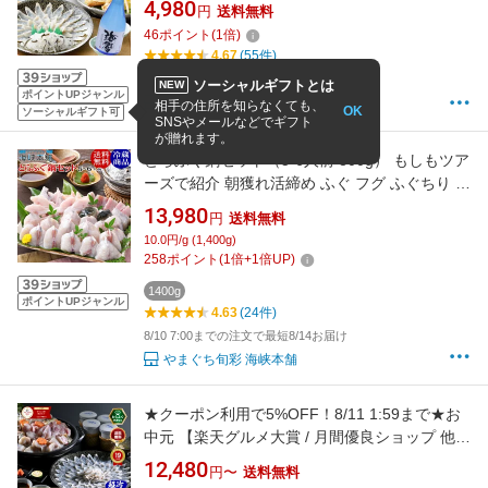
4,980
円
送料無料
返し 高級グルメ 高級 グルメ 刺身 高級 お刺身
46
ポイント
(
1
倍)
高級食材 お中元セット 高級グルメ 高級海鮮 お
4.67
(55件)
世話になった方への贈り物 送料無料
8/10 8:00までの注文で最短8/19お届け
ソーシャルギフトとは
NEW
ポイントUPジャンル
ふぐの本場下関 関とら
相手の住所を知らなくても、
OK
ソーシャルギフト可
SNSやメールなどでギフト
が贈れます。
とらふぐ鍋セット（5-6人前 800g） もしもツア
ーズで紹介 朝獲れ活締め ふぐ フグ ふぐちり て
っちり ふぐ鍋 お歳暮 ギフト お取り寄せグルメ
13,980
円
送料無料
山口県
10.0円/g (1,400g)
258
ポイント
(
1
倍+
1
倍UP)
1400g
ポイントUPジャンル
4.63
(24件)
8/10 7:00までの注文で最短8/14お届け
やまぐち旬彩 海峡本舗
★クーポン利用で5%OFF！8/11 1:59まで★お
中元 【楽天グルメ大賞 / 月間優良ショップ 他多
数受賞】とらふぐ 刺身 ふぐ鍋 選べる特典「特
12,480
円〜
送料無料
典付！得々ふぐ鍋・刺身セット4-5人前／超