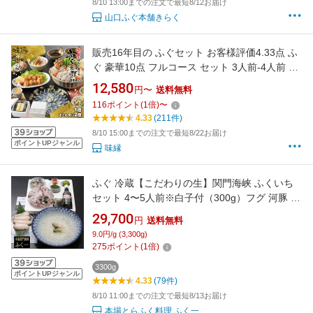
8/10 13:00までの注文で最短8/12お届け
山口ふぐ本舗きらく
販売16年目の ふぐセット お客様評価4.33点 ふ
ぐ 豪華10点 フルコース セット 3人前-4人前 6
人前-8人前 フグ 河豚 とらふぐ ふぐ刺し ちり鍋
12,580
円〜
送料無料
ふぐ唐揚げ ふぐひれ 誕生日 長寿祝に人気 下関
116
ポイント
(
1
倍)
〜
旬 お取り寄せ 通販 2種から選べる
4.33
(211件)
8/10 15:00までの注文で最短8/22お届け
ポイントUPジャンル
味縁
ふぐ 冷蔵【こだわりの生】関門海峡 ふくいち
セット 4〜5人前※白子付（300g）フグ 河豚 ふ
ぐ 刺身 ふぐ鍋 セット てっさ てっちり 海鮮 お
29,700
円
送料無料
歳暮 お取り寄せ【送料無料】【代引手数料無
9.0円/g (3,300g)
料】※大晦日・3か日 配達可能
275
ポイント
(
1
倍)
3300g
ポイントUPジャンル
4.33
(79件)
8/10 11:00までの注文で最短8/13お届け
本場とらふく料理 ふく一