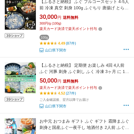
【ふるさと納税】 ふぐ フルコースセット 4-5人
前 冷凍 真空 刺身 100g ふぐちり 唐揚げ とらふ
ぐ 国産天然 まふぐ ちり てっさ とらふぐ アラ
30,000
円
送料無料
フグ刺し 高級魚 河豚 海鮮 刺し身 プレゼント
300円/g (100g)
ギフト ふるさと納税ふぐ 発送時期が選べる ラ
楽天カード決済で楽天ポイント付与
ンキング
100g
4.49
(87件)
山口県下関市
【ふるさと納税】 定期便 お楽しみ 4回 4人前
ふぐ 河豚 刺身 ふぐ刺し ふく 冷凍 3ヶ月 に 1回
お届け 季節 時期 旬 春 夏 秋 冬 とらふぐ まふ
50,000
円
送料無料
ぐ 刺身 魚介 海鮮 鮮魚 お刺身 さしみ たたき 炙
楽天カード決済で楽天ポイント付与
り刺し 大容量 フグ 父の日 母の日 プレゼント
4.52
(27件)
ギフト 豪華
ご入金確認後、翌月以降でお届け
山口県下関市
お中元 おつまみ ギフト ふぐ ギフト 霜降まふぐ
刺身と国産ふぐ一夜干し 地酒付き 2人前 ふぐ刺
し 一夜干し 日本酒 お祝い 内祝い 取り寄せ お