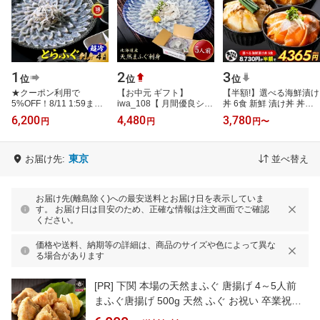
1
2
3
位
位
位
★クーポン利用で
【お中元 ギフト】
【半額!】選べる海鮮漬け
5%OFF！8/11 1:59まで
iwa_108【 月間優良ショ
丼 6食 新鮮 漬け丼 丼の
★お中元 【楽天グルメ大
ップ受賞 皇室献上 】 ふ
具 どんぶりの具 海鮮丼
6,200
4,480
3,780
円
円
円
〜
賞 12冠の店】 とらふぐ
ぐ刺し （ 5人前 ） 吉田
セット 漁師飯 海鮮漬け
刺身 「ふぐ刺身4…
水産 ふぐ ふ…
づけ丼 …
東京
お届け先:
並べ替え
お届け先(離島除く)への最安送料とお届け日を表示していま
す。 お届け日は目安のため、正確な情報は注文画面でご確認
ください。
価格や送料、納期等の詳細は、商品のサイズや色によって異な
る場合があります
[PR]
下関 本場の天然まふぐ 唐揚げ 4～5人前
まふぐ唐揚げ 500g 天然 ふぐ お祝い 卒業祝い
母の日 父の日 内祝い 贈答 ご当地 グルメ お取