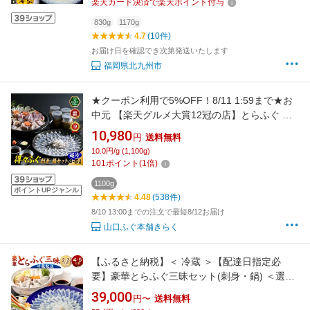
楽天カード決済で楽天ポイント付与
830g
1170g
4.7
(10件)
お届け日を確認でき次第発送いたします
福岡県北九州市
★クーポン利用で5%OFF！8/11 1:59まで★お
中元 【楽天グルメ大賞12冠の店】とらふぐ 刺
身 ふぐ鍋「得々ふぐ刺身鍋セット4-5人前／超
10,980
円
送料無料
冷」山口ふぐ本舗きらく ふぐ刺し ふぐちり ふ
10.0円/g (1,100g)
ぐ皮 ふぐひれ ひれ酒 送料無料 贈り物 ギフト
101
ポイント
(
1
倍)
歳暮 正月 メッセージ
1100g
ポイントUPジャンル
4.48
(538件)
8/10 13:00までの注文で最短8/12お届け
山口ふぐ本舗きらく
【ふるさと納税】＜ 冷蔵 ＞【配達日指定必
要】豪華とらふぐ三昧セット(刺身・鍋) ＜選べ
る＞ 2～3人前 または 4～5人前 刺身 アラ ぶつ
39,000
円〜
送料無料
切り 皮刺し 高等葱 ポン酢 ふぐ刺し ふぐ鍋 ふ