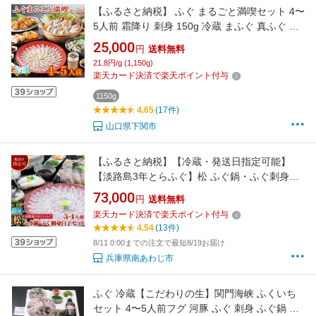
【ふるさと納税】 ふぐ まるごと満喫セット 4〜
5人前 霜降り 刺身 150g 冷蔵 まふぐ 真ふぐ 鍋
用切身 ふぐちり フグ刺し とらふぐ ふく 海鮮
25,000
円
送料無料
鮮魚 身皮 唐揚げ 白子豆腐 煮ごこり ひれ てっ
21.8円/g (1,150g)
さ てっちり 下関 ヤマモ水産 年内配送 【12月
楽天カード決済で楽天ポイント付与
21日までのご入金分で年内指定可】
1150g
4.65
(17件)
山口県下関市
【ふるさと納税】【冷蔵・発送日指定可能】
【淡路島3年とらふぐ】松 ふぐ鍋・ふぐ刺身白
子セット（3～4人前） とらふぐ 鍋 ふぐちり て
73,000
円
送料無料
っちり ふぐ刺し ふぐ刺身 てっさ ふぐセット 白
楽天カード決済で楽天ポイント付与
子 ふぐ皮 湯引き ふぐひれ 酒 産地直送 鮮魚 海
4.54
(13件)
鮮 海産物 魚
8/11 0:00までの注文で最短8/19お届け
兵庫県南あわじ市
ふぐ 冷蔵【こだわりの生】関門海峡 ふくいち
セット 4〜5人前フグ 河豚 ふぐ 刺身 ふぐ鍋 セ