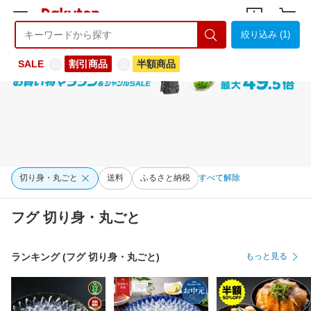
絞り込み (1)
ようこそ 楽天市場へ
ログイン
会員登録
SALE
割引商品
半額商品
切り身・丸ごと
送料
ふるさと納税
すべて解除
フグ 切り身・丸ごと
ランキング (フグ 切り身・丸ごと)
もっと見る