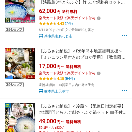
【淡路島3年とらふぐ】竹 ふぐ鍋刺身セット（3
～4人前） とらふぐ 鍋 ふぐちり てっちり ふぐ
62,000
円
送料無料
刺し ふぐ刺身 てっさ ふぐセット ふぐ皮 湯引き
楽天カード決済で楽天ポイント付与
ふぐひれ 酒 産地直送 ふるさと納税 ふぐ 鮮魚
4.43
(7件)
海鮮 海産物 魚
8/11 0:00までの注文で最短8/19お届け
兵庫県南あわじ市
【ふるさと納税】＜R8年熊本地震復興支援＞
【ミシュラン星付きのプロが愛用】【数量限
定】ふぐの王様 国産 天草とらふぐ てっさ・て
17,000
円〜
送料無料
っちり満腹・贅沢セット 選べる内容量 1〜4人
楽天カード決済で楽天ポイント付与
前 17000円 ～ 32000円 河豚 フグ ふぐ鍋セット
4.15
(94件)
てっちりセット お刺身 ふぐ皮 刺身 フルコース
寄附確認後、14営業日以内に発送予定
熊本県上天草市
【ふるさと納税】＜冷蔵＞【配達日指定必要】
本場関門とらふぐ刺身・ふぐ鍋セット 白子付
＜選べる＞2〜3人前 または 4～5人前 刺身 白子
49,000
円〜
送料無料
アラ 切身 マフグ 皮刺し 高等葱 ヒレ ふぐ鍋 ふ
59.1円～/g (830g)
くちり 国産 福岡県北九州市