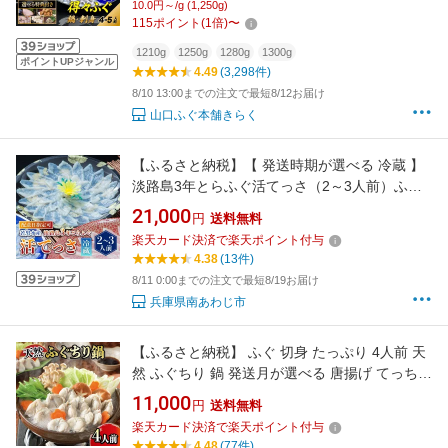
10.0円～/g (1,250g)
冷」 山口ふぐ本舗きらく ふぐ刺し ふぐちり 送
115
ポイント
(
1
倍)
〜
料無料 ギフト 歳暮 正月
1210g
1250g
1280g
1300g
ポイントUPジャンル
4.49
(3,298件)
8/10 13:00までの注文で最短8/12お届け
山口ふぐ本舗きらく
【ふるさと納税】【 発送時期が選べる 冷蔵 】
淡路島3年とらふぐ活てっさ（2～3人前）ふぐ
てっさ とらふぐ ふぐ刺し ふぐ刺身 ふぐしゃぶ
21,000
円
送料無料
活魚 鮮魚 海産物 海鮮 魚 淡路島 淡路 産地直送
楽天カード決済で楽天ポイント付与
お取り寄せ グルメ ギフト
4.38
(13件)
8/11 0:00までの注文で最短8/19お届け
兵庫県南あわじ市
【ふるさと納税】 ふぐ 切身 たっぷり 4人前 天
然 ふぐちり 鍋 発送月が選べる 唐揚げ てっちり
本場フグ刺し 関門ふぐ ふく ふくちり ふぐ鍋 ふ
11,000
円
送料無料
ぐちり鍋 海鮮鍋 高級魚 鮮魚 本場 山口 冬 旬 お
楽天カード決済で楽天ポイント付与
取り寄せ ギフト 贈答 お祝い 記念 日指定可
4.48
(77件)