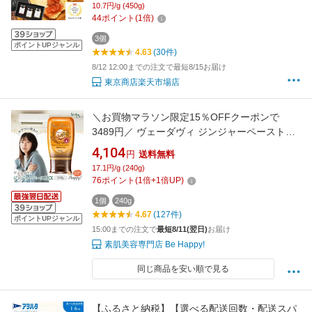
10.7円/g (450g)
父の日 母の日 内祝い 誕生日 熨斗 お歳暮 高級
44
ポイント
(
1
倍)
ギフト 送料無料 贈り物 父の日 敬老の日
3個
ポイントUPジャンル
4.63
(30件)
8/12 12:00までの注文で最短8/15お届け
東京商店楽天市場店
＼お買物マラソン限定15％OFFクーポンで
3489円／ ヴェーダヴィ ジンジャーペーストEX
240g vedavie【機能性表示食品】 生姜ペースト
4,104
円
送料無料
血流 代謝 アップ 無添加 生姜 しょうが サプリ
17.1円/g (240g)
サプリメント ジンジャー はちみつ ショウガオ
76
ポイント
(
1
倍+
1
倍UP)
ール
1個
240g
4.67
(127件)
ポイントUPジャンル
15:00までの注文で
最短8/11(翌日)
お届け
素肌美容専門店 Be Happy!
同じ商品を安い順で見る
【ふるさと納税】【選べる配送回数・配送スパ