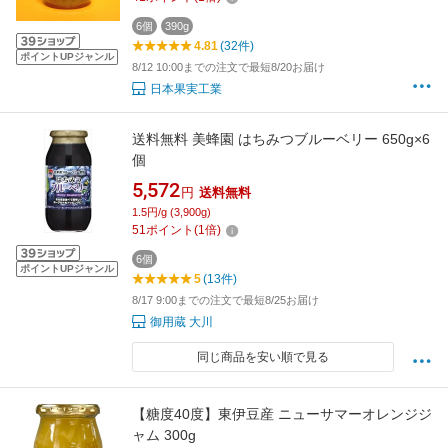
6個
390g
4.81
(32件)
ポイントUPジャンル
8/12 10:00までの注文で最短8/20お届け
日本果実工業
送料無料 美蜂園 はちみつブルーベリー 650g×6
個
5,572
円
送料無料
1.5円/g (3,900g)
51
ポイント
(
1
倍)
6個
ポイントUPジャンル
5
(13件)
8/17 9:00までの注文で最短8/25お届け
御用蔵 大川
同じ商品を安い順で見る
【糖度40度】東伊豆産 ニューサマーオレンジジ
ャム 300g