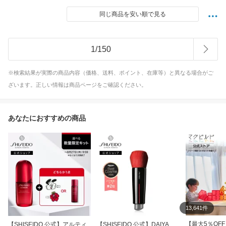
同じ商品を安い順で見る
1
/
150
※検索結果が実際の商品内容（価格、送料、ポイント、在庫等）と異なる場合がご
ざいます。正しい情報は商品ページをご確認ください。
あなたにおすすめの商品
13,641件
【最大5％OF
【SHISEIDO 公式】アルティ
【SHISEIDO 公式】DAIYA