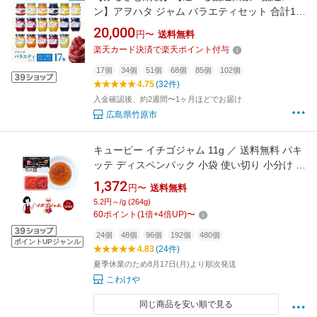
ン】アヲハタ ジャム バラエティセット 合計17
瓶 アヲハタ55 11瓶（1瓶150g） まるごと果実
20,000
円〜
送料無料
6瓶（1瓶250g～255g ） | いちご あんず ブルー
楽天カード決済で楽天ポイント付与
ベリー 白桃 オレンジ レモン マーマレード いち
じく りんご 小分け
17個
34個
51個
68個
85個
102個
4.75
(32件)
入金確認後、約2週間〜1ヶ月ほどでお届け
広島県竹原市
キューピー イチゴジャム 11g ／ 送料無料 パキ
ッテ ディスペンパック 小袋 使い切り 小分け テ
イクアウト ストロベリー ジャム こわけや
1,372
円〜
送料無料
5.2円～/g (264g)
60
ポイント
(
1
倍+
4
倍UP)
〜
24個
48個
96個
192個
480個
ポイントUPジャンル
4.83
(24件)
夏季休業のため8月17日(月)より順次発送
こわけや
同じ商品を安い順で見る