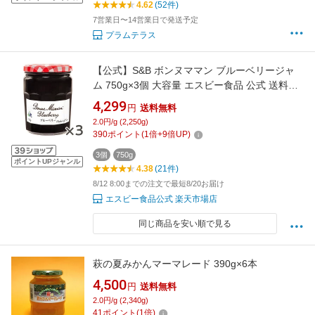
4.62
(52件)
7営業日〜14営業日で発送予定
プラムテラス
【公式】S&B ボンヌママン ブルーベリージャ
ム 750g×3個 大容量 エスビー食品 公式 送料無
料 ジャム まとめ買い BonneMaman フランス
4,299
円
送料無料
2.0円/g (2,250g)
390
ポイント
(
1
倍+
9
倍UP)
3個
750g
ポイントUPジャンル
4.38
(21件)
8/12 8:00までの注文で最短8/20お届け
エスビー食品公式 楽天市場店
同じ商品を安い順で見る
萩の夏みかんマーマレード 390g×6本
4,500
円
送料無料
2.0円/g (2,340g)
41
ポイント
(
1
倍)