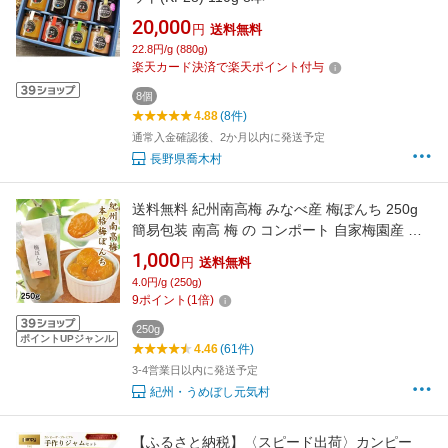
20,000
円
送料無料
22.8円/g (880g)
楽天カード決済で楽天ポイント付与
8個
4.88
(8件)
通常入金確認後、2か月以内に発送予定
長野県喬木村
送料無料 紀州南高梅 みなべ産 梅ぽんち 250g
簡易包装 南高 梅 の コンポート 自家梅園産 和
歌山 みなべ 添加物不使用 ゆうパケット便 同
1,000
円
送料無料
梱・日時指定不可
4.0円/g (250g)
9
ポイント
(
1
倍)
250g
ポイントUPジャンル
4.46
(61件)
3-4営業日以内に発送予定
紀州・うめぼし元気村
【ふるさと納税】〈スピード出荷〉カンピー