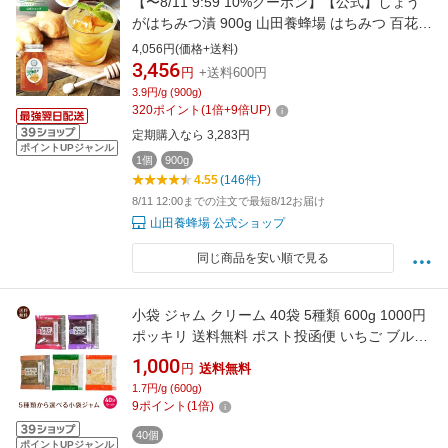
【〜8/11 9:59 10%クーポン】【公式】しょう
がはちみつ漬 900g 山田養蜂場 はちみつ 百花蜂
蜜 生姜 ショウガ 国産 食べ物 食品 飲み物 ドリ
4,056円(価格+送料)
ンク ジュース ジンジャーエール 健康 男性 女性
3,456
円
+送料600円
父 母 夫 妻 両親 お取り寄せグルメ ギフト 贈答
3.9円/g (900g)
プレゼント 誕生日 お中元
320
ポイント
(
1
倍+
9
倍UP)
定期購入なら 3,283円
ポイントUPジャンル
1個
900g
4.55
(146件)
8/11 12:00までの注文で最短8/12お届け
山田養蜂場 公式ショップ
同じ商品を安い順で見る
小袋 ジャム クリーム 40袋 5種類 600g 1000円
ポッキリ 送料無料 ポスト投函便 いちご ブルー
ベリー メープル りんご マーマレード
1,000
円
送料無料
1.7円/g (600g)
9
ポイント
(
1
倍)
40個
ポイントUPジャンル