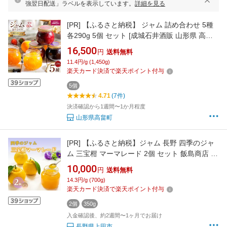
強翌日配送」ラベルを表示しています。
詳細を見る
[PR]
【ふるさと納税】 ジャム 詰め合わせ 5種
各290g 5個 セット [成城石井酒販 山形県 高畠
町 tk06ayt090000] ふるさと納税 成城石井 いち
16,500
円
送料無料
ごジャム マーマレード ブルーベリージャム ス
11.4円/g (1,450g)
トロベリー ラズベリー ブルーベリー アプリコ
楽天カード決済で楽天ポイント付与
ット オレンジ
5個
4.71
(7件)
決済確認から1週間〜1か月程度
山形県高畠町
[PR]
【ふるさと納税】ジャム 長野 四季のジャ
ム 三宝柑 マーマレード 2個 セット 飯島商店 ス
ライスした皮入り みかんジャム みかん 柑橘 朝
10,000
円
送料無料
ごはん 朝食 パン フルーツ 果物 デザート スイ
14.3円/g (700g)
ーツ ギフト プレゼント 贈答 贈り物 調味料 長
楽天カード決済で楽天ポイント付与
野県 上田市 上田
2個
350g
入金確認後、約2週間〜1ヶ月でお届け
長野県上田市