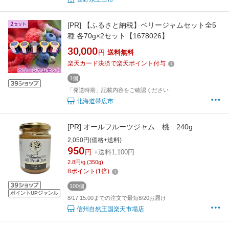
[PR]
【ふるさと納税】ベリージャムセット全5
種 各70g×2セット【1678026】
30,000
円
送料無料
楽天カード決済で楽天ポイント付与
1個
「発送時期」記載内容をご確認ください
北海道帯広市
[PR]
オールフルーツジャム 桃 240g
2,050円(価格+送料)
950
円
+送料1,100円
2.8円/g (350g)
8
ポイント
(
1
倍)
100個
ポイントUPジャンル
8/17 15:00までの注文で最短8/20お届け
信州自然王国楽天市場店