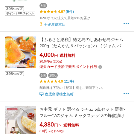
8個
4.67
(9件)
ポイントUPジャンル
16:00までの注文で最短8/15お届け
千疋屋総本店
【ふるさと納税】徳之島のしあわせ島ジャム
200g（たんかん＆パッション） ( ジャム パン
フルーツ 果物 たんかんジャム 徳之島 奄美 鹿児
4,000
円
送料無料
島 美農里館 )
20.0円/g (200g)
楽天カード決済で楽天ポイント付与
1個
200g
4.9
(21件)
配送日は下記の【配送】欄をご確認下さい。
鹿児島県徳之島町
お中元 ギフト 選べる ジャム 5点セット 野菜×
フルーツのジャム ミックスナッツの蜂蜜漬け
瓶入り トッピングミックスナッツ 送料無料
4,380
円〜
送料無料
8.0円～/g (550g)