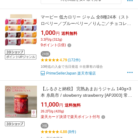
マービー 低カロリー ジャム 全8種24本（スト
ロベリー／ブルーベリー／りんご／チョコレー
ト／あんず／マーマレード／つぶあん／ピーナ
1,000
円
送料無料
ッツ）各3本 1000円ポッキリ
3.3円/g (312g)
9
ポイント
(
1
倍)
24個
ポイントUPジャンル
4.79
(172件)
10時迄の入金で当日発送 ※在庫有の場合
PrimeSellerJapan 楽天市場店
【ふるさと納税】 完熟あまおうジャム 140g×3
本 糸島市 / slowberry strawberry [APJ003] 常温
11000円 1万1千円
11,000
円
送料無料
26.2円/g (420g)
楽天カード決済で楽天ポイント付与
3個
4.88
(8件)