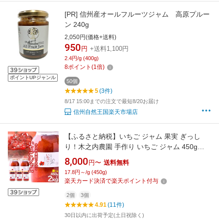
[PR]
信州産オールフルーツジャム 高原プルー
ン 240g
2,050円(価格+送料)
950
円
+送料1,100円
2.4円/g (400g)
8
ポイント
(
1
倍)
ポイントUPジャンル
50個
5
(3件)
8/17 15:00までの注文で最短8/20お届け
信州自然王国楽天市場店
【ふるさと納税】いちご ジャム 果実 ぎっし
り！木之内農園 手作り いちご ジャム 450g
(150g×3本）2kg（1kg×2本）《30日以内に出荷
8,000
円〜
送料無料
予定(土日祝を除く)》 熊本 県 南 阿蘇 村 イチゴ
17.8円～/g (450g)
苺 減農薬 大粒 小分け
楽天カード決済で楽天ポイント付与
2個
3個
4.91
(11件)
30日以内に出荷予定(土日祝除く)