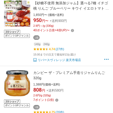
【砂糖不使用 無添加ジャム】選べる7種 イチゴ
桃 りんご ブルーベリー キウイ イエロトマト い
ちごバター 果肉 100％ 果汁 イチゴジャム いち
1,850円〜 (価格+送料)
ごジャム 苺ジャム 八百ちゃんいちご 姫路市産
950
円〜
+送料900円
五つ星 ひょうご推奨ブランド ギフト おすすめ
2.9円～/g (330g)
リバースヴィレッジ【公式】
40
ポイント
(
1
倍+
4
倍UP)
〜
ポイントUPジャンル
1個
140g
240g
4.74
(27件)
15:00までの注文で最短8/13お届け
リバースヴィレッジ 楽天市場店
カンピー ザ・プレミアム手造りジャムりんご
320g
1,388円(価格+送料)
808
円
+送料580円
2.6円/g (320g)
7
ポイント
(
1
倍)
ポイントUPジャンル
1個
4.75
(20件)