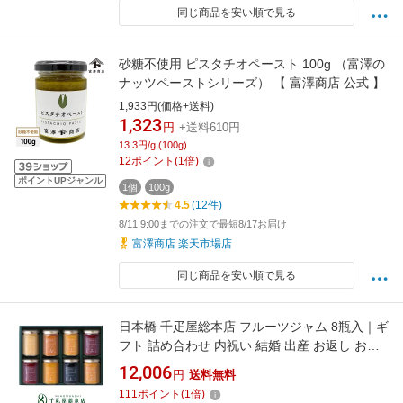
同じ商品を安い順で見る
砂糖不使用 ピスタチオペースト 100g （富澤の
ナッツペーストシリーズ） 【 富澤商店 公式 】
1,933円(価格+送料)
1,323
円
+送料610円
13.3円/g (100g)
12
ポイント
(
1
倍)
ポイントUPジャンル
1個
100g
4.5
(12件)
8/11 9:00までの注文で最短8/17お届け
富澤商店 楽天市場店
同じ商品を安い順で見る
日本橋 千疋屋総本店 フルーツジャム 8瓶入｜ギ
フト 詰め合わせ 内祝い 結婚 出産 お返し お祝
い お中元 お歳暮 母の日 父の日 敬老の日 プレ
12,006
円
送料無料
ゼント
111
ポイント
(
1
倍)