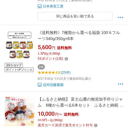
8/12 10:00までの注文で最短8/20お届け
日本果実工業
同じ商品を安い順で見る
《送料無料》7種類から選べる福袋 100％フル
ーツ340g/350g×8本
5,600
円
送料無料
1.3円/g (4,360g)
51
ポイント
(
1
倍)
8個
ポイントUPジャンル
4.8
(25件)
8/17 9:00までの注文で最短8/20お届け
信州須藤農園
【ふるさと納税】 富士山麓の無添加手作りジャ
ム 8種から選べる6本セット ふるさと納税 ジ
ャム 手作りジャム 無添加 パン セット 贈答 プ
10,000
円〜
送料無料
レゼント 山梨県 道志村 送料無料 DSC002
10.5円～/g (960g)
楽天カード決済で楽天ポイント付与