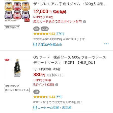
ザ・プレミアム 手造りジャム 〈320g入 4種 6
個セット 計1.9kg〉酸味料・保存料・ゲル化剤
12,000
円
送料無料
不使用 | 手作りジャム 無添加 低糖度 小分け ブ
6.3円/g (1,920g)
ルーベリージャム いちごジャム マーマレード
楽天カード決済で楽天ポイント付与
りんごジャム
6個
320g
4.93
(27件)
注文確認後2週間以内を目途に発送します。
兵庫県丹波篠山市
GS フード 抹茶ソース 500g フルーツソース
デザートソース：【RCP】【HLS_DU】
1,530円(価格+送料)
880
円
+送料650円
1.8円/g (500g)
8
ポイント
(
1
倍)
ポイントUPジャンル
1個
4.33
(6件)
8/12 12:00までの注文で最短8/20お届け
コーヒー白豆屋・黒豆屋