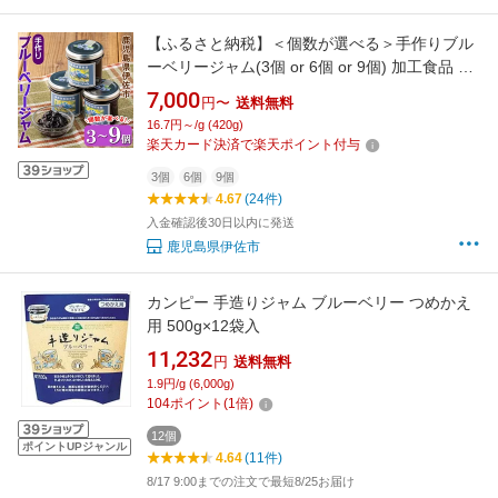
【ふるさと納税】＜個数が選べる＞手作りブル
ーベリージャム(3個 or 6個 or 9個) 加工食品 果
物 フルーツ 詰め合わせ 果肉 ブルーベリー 低糖
7,000
円〜
送料無料
ハンドメイド ジャム ギフト【薩摩美食倶楽
16.7円～/g (420g)
部】
楽天カード決済で楽天ポイント付与
3個
6個
9個
4.67
(24件)
入金確認後30日以内に発送
鹿児島県伊佐市
カンピー 手造りジャム ブルーベリー つめかえ
用 500g×12袋入
11,232
円
送料無料
1.9円/g (6,000g)
104
ポイント
(
1
倍)
12個
ポイントUPジャンル
4.64
(11件)
8/17 9:00までの注文で最短8/25お届け