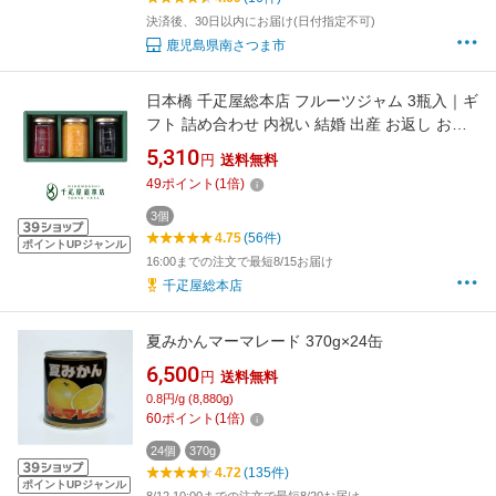
決済後、30日以内にお届け(日付指定不可)
鹿児島県南さつま市
日本橋 千疋屋総本店 フルーツジャム 3瓶入｜ギ
フト 詰め合わせ 内祝い 結婚 出産 お返し お祝
い お中元 お歳暮 母の日 父の日 敬老の日 プレ
5,310
円
送料無料
ゼント
49
ポイント
(
1
倍)
3個
4.75
(56件)
ポイントUPジャンル
16:00までの注文で最短8/15お届け
千疋屋総本店
夏みかんマーマレード 370g×24缶
6,500
円
送料無料
0.8円/g (8,880g)
60
ポイント
(
1
倍)
24個
370g
4.72
(135件)
ポイントUPジャンル