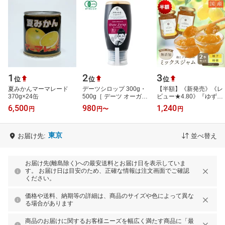
1
2
3
位
位
位
夏みかんマーマレード
デーツシロップ 300g・
【半額】《新発売》《レ
370g×24缶
500g［ デーツ オーガニ
ビュー★4.80》『ゆず』
ック 有機 低糖質 食物繊
『レモン』梅とフルーツ
6,500
980
1,240
円
円
〜
円
維 ミネラル ベジタリア
のミックスジャム2種セ
ン ビーガ…
ット 瀬戸内…
東京
お届け先:
並べ替え
お届け先(離島除く)への最安送料とお届け日を表示していま
す。 お届け日は目安のため、正確な情報は注文画面でご確認
ください。
価格や送料、納期等の詳細は、商品のサイズや色によって異な
る場合があります
商品のお届けに関するお客様ニーズを幅広く満たす商品に「最