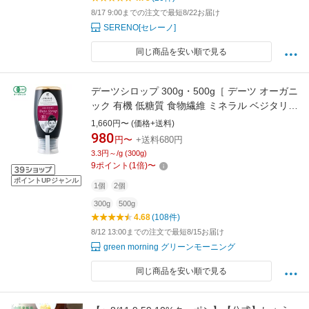
8/17 9:00までの注文で最短8/22お届け
SERENO[セレーノ]
同じ商品を安い順で見る
デーツシロップ 300g・500g［ デーツ オーガニ
ック 有機 低糖質 食物繊維 ミネラル ベジタリア
ン ビーガン ダイエット プレゼント ギフト 食事
1,660円〜 (価格+送料)
制限 甘味料 ］
980
円〜
+送料680円
3.3円～/g (300g)
9
ポイント
(
1
倍)
〜
ポイントUPジャンル
1個
2個
300g
500g
4.68
(108件)
8/12 13:00までの注文で最短8/15お届け
green morning グリーンモーニング
同じ商品を安い順で見る