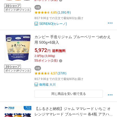
6個
ポイントUPジャンル
4.65
(1,091件)
8/17 9:00までの注文で最短8/22お届け
SERENO[セレーノ]
カンピー 手造りジャム ブルーベリー つめかえ
用 500g×6袋入
5,972
円
送料無料
2.0円/g (3,000g)
55
ポイント
(
1
倍)
6個
ポイントUPジャンル
4.57
(37件)
8/17 9:00までの注文で最短8/25お届け
御用蔵 大川
同じ商品を安い順で見る
【ふるさと納税】ジャム ママレード いちご オ
レンジママレード ブルーベリー 各4瓶 アヲハタ