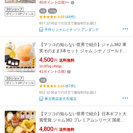
40
ポイント
(
1
倍)
〜
5個
110g
ポイントUPジャンル
4.68
(44件)
8/17 12:00までの注文で最短8/21お届け
手作りジャムとナッツ アンダンテ
【マツコの知らない世界で紹介】ジャム382 果
実そのまま3本セット ジャム シナノゴールド・
イチゴ 夏ミカンのマーマレード プルーン マン
4,500
円
送料無料
ゴー ブルーベリー 無添加 御歳暮 御中元 父の日
10.0円/g (450g)
母の日 内祝い ギフト 送料無料 贈り物 誕生日
41
ポイント
(
1
倍)
お中元 高級ギフト 敬老の日
3個
ポイントUPジャンル
4.64
(67件)
8/12 12:00までの注文で最短8/15お届け
東京商店楽天市場店
【マツコの知らない世界で紹介】日本ギフト大
賞受賞 ジャム382 プレミアムシリーズ 国産い
ちご＋シャインマスカット＋ミルク ギフトセッ
4,800
円
送料無料
ト ジャム382 無添加 砂糖不使用 御歳暮 御中元