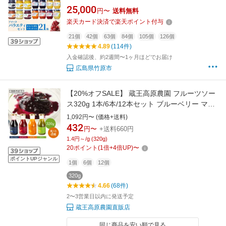
瓶 アヲハタ55 12瓶（1瓶150g） まるごと果実
25,000
円〜
送料無料
9瓶（1瓶250g～255g ） いちご あんず ブル
楽天カード決済で楽天ポイント付与
ーベリー 桃 オレンジ レモン マーマレード いち
じく りんご フルーツ 小分け
21個
42個
63個
84個
105個
126個
4.89
(114件)
入金確認後、約2週間〜1ヶ月ほどでお届け
広島県竹原市
【20%オフSALE】 蔵王高原農園 フルーツソー
ス320g 1本/6本/12本セット ブルーベリー マン
ゴー キウイフルーツ ストロベリー ヨーグルト
1,092円〜 (価格+送料)
ソース 果物 果実 デザート 朝食 まとめ買い 箱
432
円〜
+送料660円
買い 和歌山産業 お買い物マラソン
1.4円～/g (320g)
20
ポイント
(
1
倍+
4
倍UP)
〜
ポイントUPジャンル
1個
6個
12個
320g
4.66
(68件)
2〜3営業日以内に発送予定
蔵王高原農園直販店
同じ商品を安い順で見る