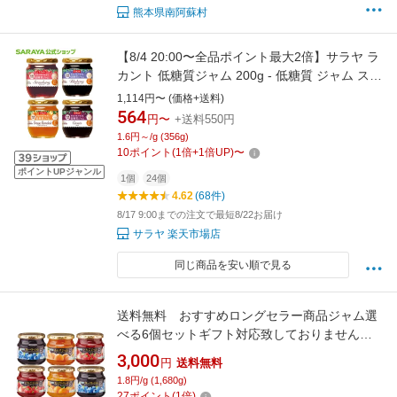
熊本県南阿蘇村
【8/4 20:00〜全品ポイント最大2倍】サラヤ ラ
カント 低糖質ジャム 200g - 低糖質 ジャム スト
ロベリージャム 糖質コントロール ロカボ 糖質
1,114円〜 (価格+送料)
制限 糖質オフ 糖質カット 砂糖不使用 ラカント
564
円〜
+送料550円
ジャム らかんと ロカボ食品 saraya サラヤ公式
1.6円～/g (356g)
ショップ
10
ポイント
(
1
倍+
1
倍UP)
〜
ポイントUPジャンル
1個
24個
4.62
(68件)
8/17 9:00までの注文で最短8/22お届け
サラヤ 楽天市場店
同じ商品を安い順で見る
送料無料 おすすめロングセラー商品ジャム選
べる6個セットギフト対応致しておりません北
海道・沖縄へは別途送料発生いたします。
3,000
円
送料無料
1.8円/g (1,680g)
27
ポイント
(
1
倍)