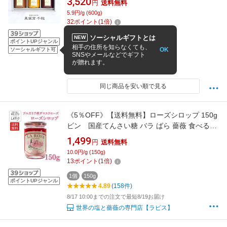
3,520
円
送料無料
果実商 千総 無添加 低糖度 ギフト 内祝 誕生日
5.9円/g (600g)
父の日 お中元 メッセージカード【送料無料】
32
ポイント
(
1
倍)
3個
ソーシャルギフトとは
NEW
ポイントUPジャンル
4.67
(169件)
相手の住所を知らなくても、
OK
ソーシャルギフト可
SNSやメールなどでギフト
8/12 12:00までの注文で最短8/18お届け
が贈れます。
Atelier confiture
同じ商品を安い順で見る
《5％OFF》【送料無料】ローズシロップ 150g
ビン 国産てんさい糖 バラ ばら 薔薇 食べるバ
ラ 食べれる花びら ダマスクローズ カクテル シ
1,499
円
送料無料
ロップ スイーツ お祝い プレゼント 贈答
10.0円/g (150g)
13
ポイント
(
1
倍)
1個
150g
ポイントUPジャンル
4.89
(158件)
8/17 10:00までの注文で最短8/19お届け
世界の塩と薔薇の専門店【ラピス】