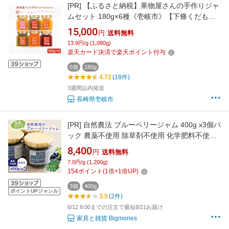
[PR]
【ふるさと納税】果物屋さんの手作りジャ
ムセット 180g×6種《壱岐市》【下條くだもの
店】[JCA002] ジャム 詰め合わせ セット いちご
15,000
円
送料無料
ジャム りんごジャム パインジャム 梨ジャム 洋
13.9円/g (1,080g)
梨ジャム 桃ジャム 人参ジャム いちじくジャム
楽天カード決済で楽天ポイント付与
15000 15000円
6個
180g
4.72
(18件)
3週間以内発送
長崎県壱岐市
[PR]
自然農法 ブルーベリージャム 400g x3個パ
ック 農薬不使用 除草剤不使用 化学肥料不使用
自然素材 天然素材 果実たっぷり ジャム 無添加
8,400
円
送料無料
砂糖不使用 産地直送 国産 日本製 岡山県産 【産
7.0円/g (1,200g)
直】
154
ポイント
(
1
倍+
1
倍UP)
3個
400g
ポイントUPジャンル
3.5
(2件)
8/12 8:00までの注文で最短8/21お届け
家具と雑貨 Bigmories