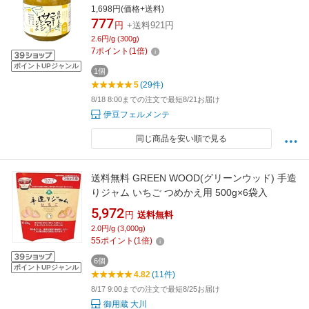
1,698円(価格+送料)
777
円
+送料921円
2.6円/g (300g)
7
ポイント
(
1
倍)
ポイントUPジャンル
1個
5
(29件)
8/18 8:00までの注文で最短8/21お届け
伊豆フェルメンテ
同じ商品を安い順で見る
送料無料 GREEN WOOD(グリーンウッド) 手造
りジャム いちご つめかえ用 500g×6袋入
5,972
円
送料無料
2.0円/g (3,000g)
55
ポイント
(
1
倍)
6個
ポイントUPジャンル
4.82
(11件)
8/17 9:00までの注文で最短8/25お届け
御用蔵 大川