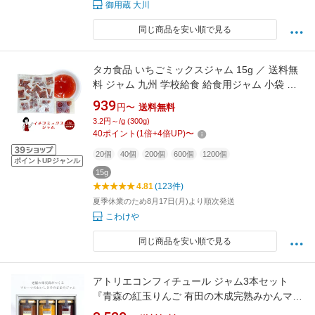
御用蔵 大川
同じ商品を安い順で見る
タカ食品 いちごミックスジャム 15g ／ 送料無
料 ジャム 九州 学校給食 給食用ジャム 小袋 パ
ン スイーツ 使い切り いちご イチゴ 苺 小分け
939
円〜
送料無料
テイクアウト こわけや
3.2円～/g (300g)
40
ポイント
(
1
倍+
4
倍UP)
〜
20個
40個
200個
600個
1200個
ポイントUPジャンル
15g
4.81
(123件)
夏季休業のため8月17日(月)より順次発送
こわけや
同じ商品を安い順で見る
アトリエコンフィチュール ジャム3本セット
『青森の紅玉りんご 有田の木成完熟みかんマー
マレード 紀ノ里のまりひめいちご』各150g☆