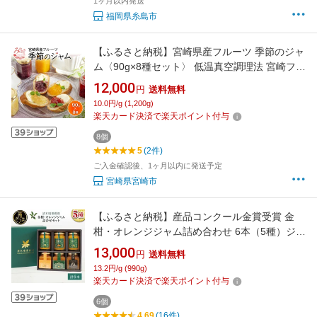
1ヶ月以内発送
福岡県糸島市
【ふるさと納税】宮崎県産フルーツ 季節のジャ
ム〈90g×8種セット〉 低温真空調理法 宮崎フル
ーツ パパイア 日向夏 苺 金柑 ブルーベリー マ
12,000
円
送料無料
ンゴー パッションフルーツ パイナップル ぶど
10.0円/g (1,200g)
う せとか いちじく レモン ジャム 宮崎県 宮崎
楽天カード決済で楽天ポイント付与
市 送料無料
8個
5
(2件)
ご入金確認後、1ヶ月以内に発送予定
宮崎県宮崎市
【ふるさと納税】産品コンクール金賞受賞 金
柑・オレンジジャム詰め合わせ 6本（5種）ジャ
ム マーマレード 朝食 パン 金柑ジャム 果肉 ス
13,000
円
送料無料
プレッドタイプ 河内晩柑マーマレード たんか
13.2円/g (990g)
んジャム 不知火ジャム ギフト 贈答用 プレゼン
楽天カード決済で楽天ポイント付与
ト 内祝 清木場果樹園 南さつま市 送料無料
6個
4.69
(16件)