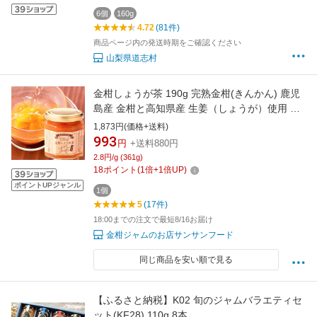
6個
160g
4.72
(81件)
商品ページ内の発送時期をご確認ください
山梨県道志村
金柑しょうが茶 190g 完熟金柑(きんかん) 鹿児
島産 金柑と高知県産 生姜（しょうが）使用 ジ
ャム ギフト お引越し お礼 お返し 瓶入 喉に優
1,873円(価格+送料)
しい ラッピング
993
円
+送料880円
2.8円/g (361g)
18
ポイント
(
1
倍+
1
倍UP)
ポイントUPジャンル
1個
5
(17件)
18:00までの注文で最短8/16お届け
金柑ジャムのお店サンサンフード
同じ商品を安い順で見る
【ふるさと納税】K02 旬のジャムバラエティセ
ット(KF28) 110g 8本