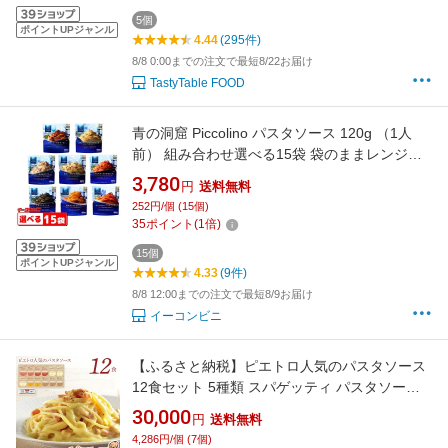
山
5個
ポイントUPジャンル
4.44
(295件)
8/8 0:00までの注文で最短8/22お届け
TastyTable FOOD
青の洞窟 Piccolino パスタソース 120g （1人
前） 組み合わせ選べる15袋 袋のままレンジ調
理 レトルト
3,780
円
送料無料
252円/個 (15個)
35
ポイント
(
1
倍)
15個
ポイントUPジャンル
4.33
(9件)
8/8 12:00までの注文で最短8/9お届け
イーコンビニ
【ふるさと納税】ピエトロ人気のパスタソース
12食セット 5種類 スパゲッティ パスタソース
詰め合わせ 食べ比べ レトルト ペペロンチーノ
30,000
円
送料無料
ボロネーゼ ナポリタン カルボナーラ 常温
4,286円/個 (7個)