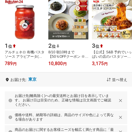
1
2
3
位
位
位
アルチェネロ 有機パスタ
8/10 朝10時まで
【公式】S&B 予約でいっ
ソース アラビアータ(唐
【50％OFFクーポン ※1
ぱいの店のパスタソース
辛子入り)(350g)
個540円】レストラン パ
8種セット レンジ対応 エ
789
10,800
3,175
円
円
円
【org_4_more】【アル
スタソース 12種類から
スビー商品 SB パスタソ
チェネロ】
選べる パスタ ソー…
ース レ…
東京
お届け先:
並べ替え
お届け先(離島除く)への最安送料とお届け日を表示していま
す。 お届け日は目安のため、正確な情報は注文画面でご確認
ください。
価格や送料、納期等の詳細は、商品のサイズや色によって異な
る場合があります
商品のお届けに関するお客様ニーズを幅広く満たす商品に「最