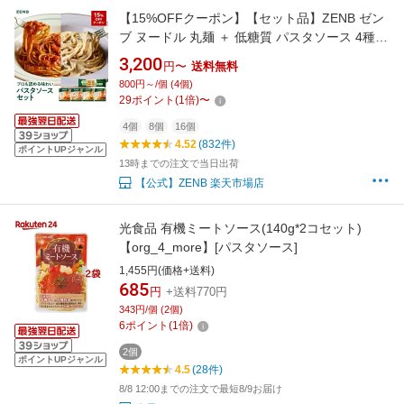
【15%OFFクーポン】【セット品】ZENB ゼン
ブ ヌードル 丸麺 ＋ 低糖質 パスタソース 4種セ
ット 4食～ 送料無料 ｜ 糖質オフ グルテンフリ
3,200
円〜
送料無料
ー 小麦粉不使用 タンパク質 置き換え 食物繊維
800円～/個 (4個)
ダイエット時の栄養補給に
29
ポイント
(
1
倍)
〜
4個
8個
16個
4.52
(832件)
ポイントUPジャンル
13時までの注文で当日出荷
【公式】ZENB 楽天市場店
光食品 有機ミートソース(140g*2コセット)
【org_4_more】[パスタソース]
1,455円(価格+送料)
685
円
+送料770円
343円/個 (2個)
6
ポイント
(
1
倍)
2個
ポイントUPジャンル
4.5
(28件)
8/8 12:00までの注文で最短8/9お届け