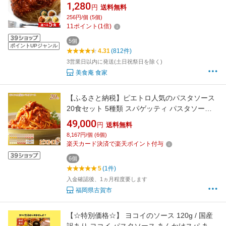
ミートソース カルボナーラ クリームソース ナ
1,280
円
送料無料
ポリタン マルコパスタ パスタ 簡単 あえるだけ
256円/個 (5個)
選べる スパゲッティ あえるパスタソース
11
ポイント
(
1
倍)
5個
ポイントUPジャンル
4.31
(812件)
3営業日以内に発送(土日祝祭日を除く)
美食庵 食家
【ふるさと納税】ピエトロ人気のパスタソース
20食セット 5種類 スパゲッティ パスタソース
詰め合わせ 食べ比べ レトルト ペペロンチーノ
49,000
円
送料無料
ボロネーゼ ナポリタン カルボナーラ 送料無料
8,167円/個 (6個)
楽天カード決済で楽天ポイント付与
6個
5
(1件)
入金確認後、1ヵ月程度要します
福岡県古賀市
【☆特別価格☆】 ヨコイのソース 120g / 国産