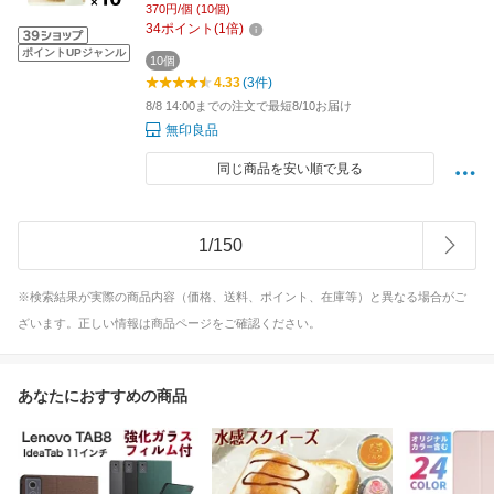
370円/個 (10個)
34
ポイント
(
1
倍)
ポイントUPジャンル
10個
4.33
(3件)
8/8 14:00までの注文で最短8/10お届け
無印良品
同じ商品を安い順で見る
1
/
150
※検索結果が実際の商品内容（価格、送料、ポイント、在庫等）と異なる場合がご
ざいます。正しい情報は商品ページをご確認ください。
あなたにおすすめの商品