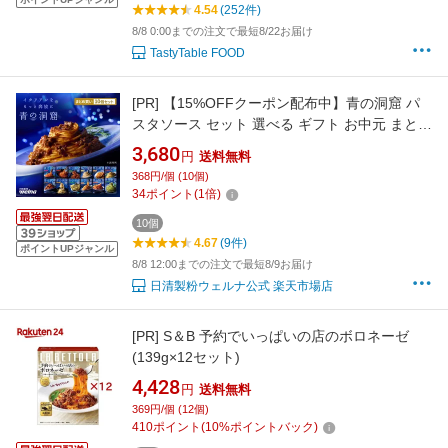
4.54
(252件)
8/8 0:00までの注文で最短8/22お届け
TastyTable FOOD
[PR]
【15%OFFクーポン配布中】青の洞窟 パ
スタソース セット 選べる ギフト お中元 まとめ
買い 詰め合わせ 食べ比べ 時短 レンジ レトルト
3,680
円
送料無料
ボロネーゼ カルボナーラ チーズクリーム ポモ
368円/個 (10個)
ドーロ アラビアータ トマトクリーム ジェノベ
34
ポイント
(
1
倍)
ーゼ ボンゴレ
10個
4.67
(9件)
ポイントUPジャンル
8/8 12:00までの注文で最短8/9お届け
日清製粉ウェルナ公式 楽天市場店
[PR]
S＆B 予約でいっぱいの店のボロネーゼ
(139g×12セット)
4,428
円
送料無料
369円/個 (12個)
410
ポイント
(
10
%ポイントバック)