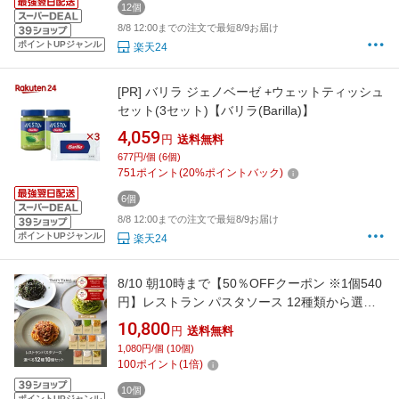
12個
8/8 12:00までの注文で最短8/9お届け
ポイントUPジャンル
楽天24
[PR]
バリラ ジェノベーゼ +ウェットティッシュ
セット(3セット)【バリラ(Barilla)】
4,059
円
送料無料
677円/個 (6個)
751
ポイント
(
20
%ポイントバック)
6個
8/8 12:00までの注文で最短8/9お届け
ポイントUPジャンル
楽天24
8/10 朝10時まで【50％OFFクーポン ※1個540
円】レストラン パスタソース 12種類から選べ
る パスタ ソース セット (10個 麺なし)
10,800
円
送料無料
レ/PastaSauce 手作り 送料無料 冷凍 グルメ 食
1,080円/個 (10個)
品 お取り寄せ ギフト プレゼント スパゲッティ
100
ポイント
(
1
倍)
10個
ポイントUPジャンル