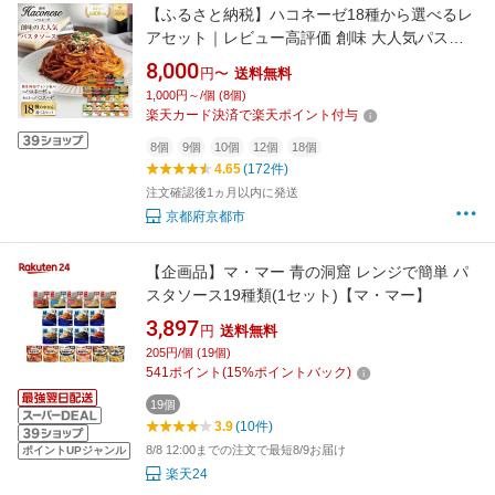
【ふるさと納税】ハコネーゼ18種から選べるレ
アセット｜レビュー高評価 創味 大人気パスタ
ソース レトルト [ お家で簡単プロの味 パスタ
8,000
円〜
送料無料
ソース 簡単 時短 アレンジ色々 グルメ おすすめ
1,000円～/個 (8個)
スパゲッティ イタリアン 洋食 カルボナーラ ボ
楽天カード決済で楽天ポイント付与
ロネーゼ ナポリタン お取り寄せ ]
8個
9個
10個
12個
18個
4.65
(172件)
注文確認後1ヵ月以内に発送
京都府京都市
【企画品】マ・マー 青の洞窟 レンジで簡単 パ
スタソース19種類(1セット)【マ・マー】
3,897
円
送料無料
205円/個 (19個)
541
ポイント
(
15
%ポイントバック)
19個
3.9
(10件)
8/8 12:00までの注文で最短8/9お届け
ポイントUPジャンル
楽天24