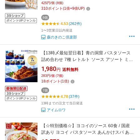
425円/個 (8個)
ティ スパゲティー パスタソース きのこ ボロネ
310
ポイント
(
1
倍+
9
倍UP)
ーゼ パスタ ソース
8個
ポイントUPジャンル
4.53
(262件)
1〜3営業日以内発送
森のきのこ倶楽部
【13時〆最短翌日着】青の洞窟 パスタソース
詰め合わせ 7種 レトルト ソース アソート ミッ
クス セット 人気 おすすめ ボロネーゼ クリーム
1,980
円
送料無料
トマト ミート ペペロンチーノ ジェノベーゼ ま
283円/個 (7個)
とめ買い 常備食品 レンジ対応 簡単調理 レトル
18
ポイント
(
1
倍)
ト食品 夏休み 子供 昼ごはん
7個
4.78
(37件)
ポイントUPジャンル
13時までの注文で当日発送
アイムロワ
【☆特別価格☆】ヨコイのソース 60食 / 国産
訳あり ヨコイ パスタソース あんかけスパ あん
かけパスタ あんかけソース あんかけスパゲッ