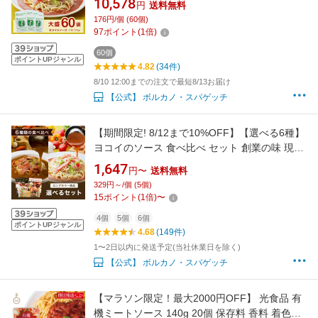
10,578
円
送料無料
ティ あんかけ レトルト レトルト食品 大容量 大
176円/個 (60個)
量 まとめ買い 名古屋 名物 ご当地 ソウルフード
97
ポイント
(
1
倍)
60個
ポイントUPジャンル
4.82
(34件)
8/10 12:00までの注文で最短8/13お届け
【公式】 ボルカノ・スパゲッチ
【期間限定! 8/12まで10%OFF】【選べる6種】
ヨコイのソース 食べ比べ セット 創業の味 現在
の味 / 国産 ヨコイ 太麺 パスタ パスタソース パ
1,647
円〜
送料無料
スタセット あんかけスパ あんかけパスタ あん
329円～/個 (5個)
かけ レトルト レトルト食品 まとめ買い 詰め合
15
ポイント
(
1
倍)
〜
わせ 名古屋 名物 ご当地 ソウルフード
4個
5個
6個
ポイントUPジャンル
4.68
(149件)
1〜2日以内に発送予定(当社休業日を除く)
【公式】 ボルカノ・スパゲッチ
【マラソン限定！最大2000円OFF】 光食品 有
機ミートソース 140g 20個 保存料 香料 着色料