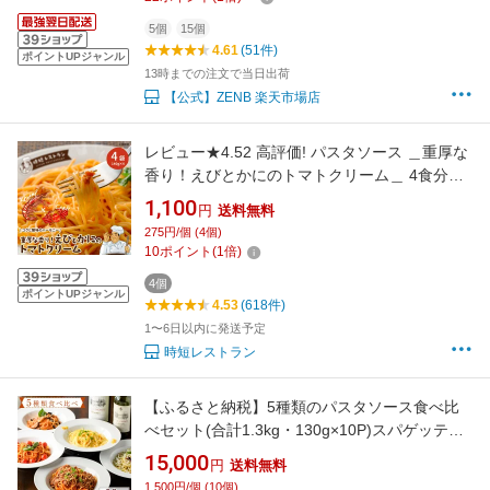
5個
15個
4.61
(51件)
ポイントUPジャンル
13時までの注文で当日出荷
【公式】ZENB 楽天市場店
レビュー★4.52 高評価! パスタソース ＿重厚な
香り！えびとかにのトマトクリーム＿ 4食分
（140g×4袋）送料無料 パスタ スパゲッティ 常
1,100
円
送料無料
温保存 レトルト おかず キャンプ アウトドア
275円/個 (4個)
10
ポイント
(
1
倍)
4個
ポイントUPジャンル
4.53
(618件)
1〜6日以内に発送予定
時短レストラン
【ふるさと納税】5種類のパスタソース食べ比
べセット(合計1.3kg・130g×10P)スパゲッティ
オイルソース クリームソース おかず レトルト
15,000
円
送料無料
詰め合わせ トマトソース ちりめん ボローニャ
1,500円/個 (10個)