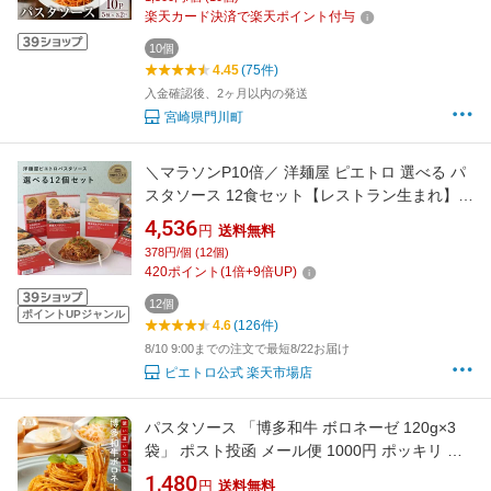
からすみ トマトクリーム 簡単調理【AC-14】
楽天カード決済で楽天ポイント付与
【イタリア料理 Bliss（ブリス）】
10個
4.45
(75件)
入金確認後、2ヶ月以内の発送
宮崎県門川町
＼マラソンP10倍／ 洋麺屋 ピエトロ 選べる パ
スタソース 12食セット【レストラン生まれ】
送料無料 スパゲティソース セット 詰め合わせ
4,536
円
送料無料
レトルト あえるだけ ボロネーゼ ペペロンチー
378円/個 (12個)
ノ カルボナーラ
420
ポイント
(
1
倍+
9
倍UP)
12個
ポイントUPジャンル
4.6
(126件)
8/10 9:00までの注文で最短8/22お届け
ピエトロ公式 楽天市場店
パスタソース 「博多和牛 ボロネーゼ 120g×3
袋」 ポスト投函 メール便 1000円 ポッキリ 福
岡 博多 和牛 ミート パスタ スパゲッティ うど
1,480
円
送料無料