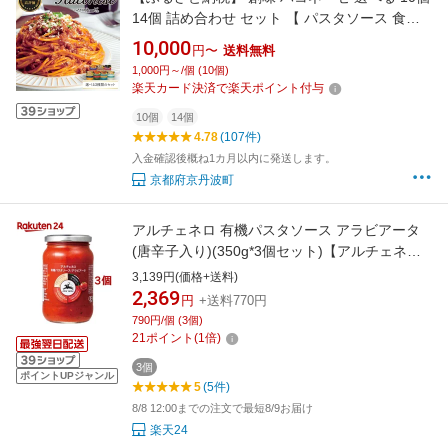
14個 詰め合わせ セット 【 パスタソース 食べ
比べ スパゲッティ パスタ ソース レトルト レト
10,000
円〜
送料無料
ルト食品 小分け 個包装 簡単調理 レンジ 長期保
1,000円～/個 (10個)
存 常温 惣菜 お惣菜 贅沢 人気 ランキング 京丹
楽天カード決済で楽天ポイント付与
波町 京都 10000円 】
10個
14個
4.78
(107件)
入金確認後概ね1カ月以内に発送します。
京都府京丹波町
アルチェネロ 有機パスタソース アラビアータ
(唐辛子入り)(350g*3個セット)【アルチェネ
ロ】
3,139円(価格+送料)
2,369
円
+送料770円
790円/個 (3個)
21
ポイント
(
1
倍)
3個
ポイントUPジャンル
5
(5件)
8/8 12:00までの注文で最短8/9お届け
楽天24