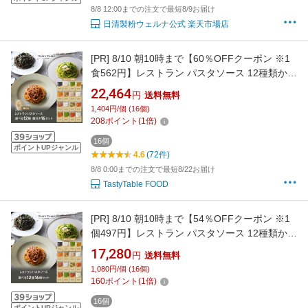
8/8 12:00までの注文で最短8/9お届け
日清製粉ウェルナ公式 楽天市場店
[PR]
8/10 朝10時まで【60％OFFクーポン ※1
食562円】レストラン パスタソース 12種類から
選べる パスタ ソース セット (16セット 麺あり)
22,464
円
送料無料
レ/PastaSauce 限定MENU 手作り 送料無料 冷
1,404円/個 (16個)
凍 グルメ 食品 お取り寄せ ギフト プレゼント
208
ポイント
(
1
倍)
スパゲッティ
16個
ポイントUPジャンル
4.6
(72件)
8/8 0:00までの注文で最短8/22お届け
TastyTable FOOD
[PR]
8/10 朝10時まで【54％OFFクーポン ※1
個497円】レストラン パスタソース 12種類から
選べる パスタ ソース セット (16個 麺なし)
17,280
円
送料無料
レ/PastaSauce 限定MENU 手作り 送料無料 冷
1,080円/個 (16個)
凍 グルメ 食品 お取り寄せ ギフト プレゼント
160
ポイント
(
1
倍)
スパゲッティ
16個
ポイントUPジャンル