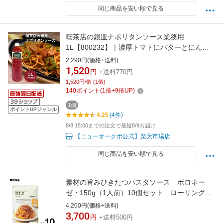
同じ商品を安い順で見る
喫茶店の銀皿ナポリタンソース業務用
1L【800232】｜濃厚トマトにバターとにんに
くの深みを加えた本格味 かけて炒めるだけで喫
2,290円(価格+送料)
茶店風の一皿を再現できる大容量ナポリタンソ
1,520
円
+送料770円
ース
1,520円/個 (1個)
140
ポイント
(
1
倍+
9
倍UP)
1個
ポイントUPジャンル
4.25
(4件)
8/8 15:00までの注文で最短8/9お届け
【ニューオークボ公式】楽天市場店
同じ商品を安い順で見る
素材の旨みひきたつパスタソース ボロネー
ゼ・150g（1人前）10個セット ローリングス
トック 備蓄 防災【無印良品 公式】
4,200円(価格+送料)
3,700
円
+送料500円