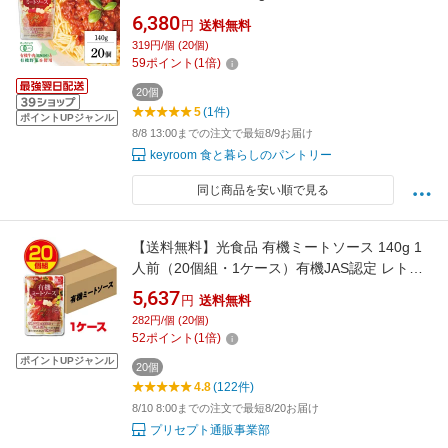
化学調味料 増粘剤 たんぱく加水分解物 酵母エ
6,380
円
送料無料
キス 無添加 ヒカリ 有機JAS 有機 オーガニック
319円/個 (20個)
ソース パスタ ミートソース グラタン オムレツ
59
ポイント
(
1
倍)
オムライス 福袋
20個
5
(1件)
ポイントUPジャンル
8/8 13:00までの注文で最短8/9お届け
keyroom 食と暮らしのパントリー
同じ商品を安い順で見る
【送料無料】光食品 有機ミートソース 140g 1
人前（20個組・1ケース）有機JAS認定 レトル
トパウチタイプ オーガニック 北海道産有機牛
5,637
円
送料無料
肉 有機野菜使用 化学調味料不使用 パスタソー
282円/個 (20個)
ス
52
ポイント
(
1
倍)
ポイントUPジャンル
20個
4.8
(122件)
8/10 8:00までの注文で最短8/20お届け
プリセプト通販事業部