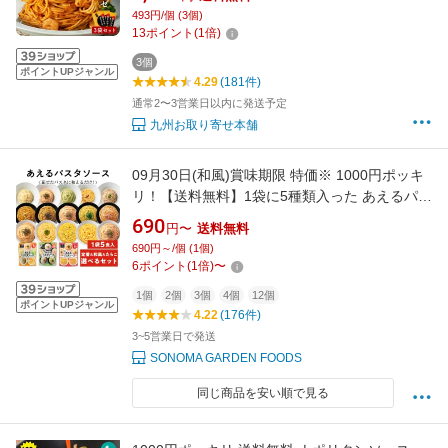
ん ドリア レトルト パウチ 簡単 ご飯 手軽 弁当
493円/個 (3個)
九州 お取り寄せ グルメ ギフト プレゼント 贈り
13
ポイント
(
1
倍)
物 1000円ポッキリ 送料無料
3個
ポイントUPジャンル
4.29
(181件)
通常2〜3営業日以内に発送予定
九州お取り寄せ本舗
09月30日(和風)賞味期限 特価※ 1000円ポッキ
リ！【送料無料】1袋に5種類入った あえるパス
タソース 定番 [5種類入り] 和風 [5種類入り]たら
690
円〜
送料無料
こ[5種類入り] [1袋/2袋/4袋/12袋] 和える スパゲ
690円～/個 (1個)
ティーソース 簡単 詰め合わせ まとめ買い【常
6
ポイント
(
1
倍)
〜
温便】
1個
2個
3個
4個
12個
ポイントUPジャンル
4.22
(176件)
3~5営業日で発送
SONOMA GARDEN FOODS
同じ商品を安い順で見る