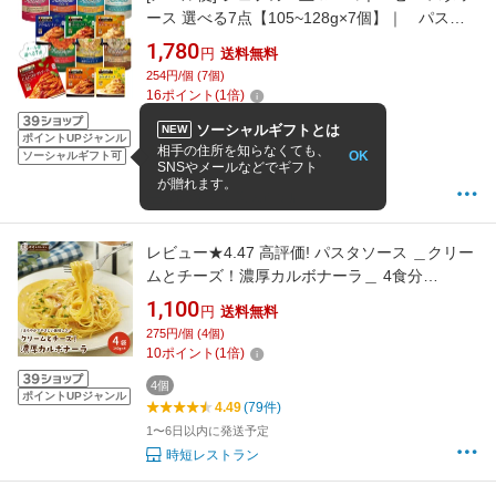
ース 選べる7点【105~128g×7個】｜ パスタ
ス パゲッティー ソース 創味 SB ボロネーゼ ト
1,780
円
送料無料
マトソース トマトクリーム カルボナーラ ミー
254円/個 (7個)
トソース 送料無料 ネコポス ポスト投函
16
ポイント
(
1
倍)
7個
ソーシャルギフトとは
NEW
ポイントUPジャンル
4.6
(10件)
相手の住所を知らなくても、
OK
ソーシャルギフト可
SNSやメールなどでギフト
3〜4営業日以内に発送予定
が贈れます。
酒のすぎた 楽天市場店
レビュー★4.47 高評価! パスタソース ＿クリー
ムとチーズ！濃厚カルボナーラ＿ 4食分
(140g×4袋）送料無料 パスタ 惣菜 スパゲッテ
1,100
円
送料無料
ィ 常温保存 レトルト 簡単調理
275円/個 (4個)
10
ポイント
(
1
倍)
4個
ポイントUPジャンル
4.49
(79件)
1〜6日以内に発送予定
時短レストラン