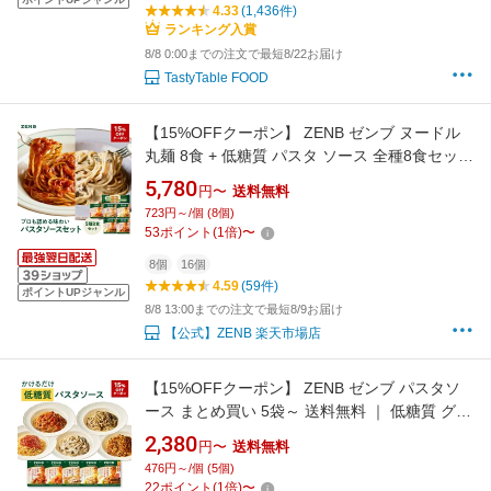
4.33
(1,436件)
ランキング入賞
8/8 0:00までの注文で最短8/22お届け
TastyTable FOOD
【15%OFFクーポン】 ZENB ゼンブ ヌードル
丸麺 8食 + 低糖質 パスタ ソース 全種8食セット
送料無料 ｜ 糖質オフ グルテンフリー 糖質コン
5,780
円〜
送料無料
トロール 置き換え 食物繊維 ダイエット 時の食
723円～/個 (8個)
物繊維補給に タンパク質
53
ポイント
(
1
倍)
〜
8個
16個
4.59
(59件)
ポイントUPジャンル
8/8 13:00までの注文で最短8/9お届け
【公式】ZENB 楽天市場店
【15%OFFクーポン】 ZENB ゼンブ パスタソ
ース まとめ買い 5袋～ 送料無料 ｜ 低糖質 グル
テンフリー 糖質制限 糖質コントロール レンジ
2,380
円〜
送料無料
で簡単 プラントベース 小麦粉不使用
476円～/個 (5個)
22
ポイント
(
1
倍)
〜