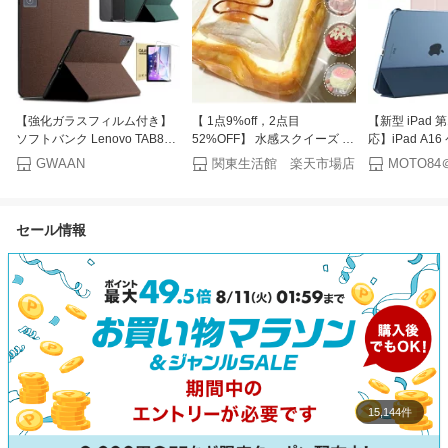
【強化ガラスフィルム付き】
【 1点9%off，2点目
【新型 iPad 第
ソフトバンク Lenovo TAB8
52%OFF】 水感スクイーズ 全
応】iPad A1
softbank A401LV /Lenovo
40種類スクイーズケーキおも
iPad ケース 第
GWAAN
関東生活館 楽天市場店
MOTO8
Idea Tab 11インチ ケース レ
ちゃスクイーズ もちもち クイ
ンチ iPad Ai
ノボ カバー シンプル 薄型 軽
ーズ玩具 ソフト感覚 ストレス
M4 M3 M2 iPad
量 タブレットケース 二つ折り
発散グッズ 長く遊べる ストレ
ケース mini6 i
セール情報
シンプルケース 保護フィルム
ス解消 もちもち触感 かわいい
チ ケース M5 i
[X-Level]
デザイン 癒しおもちゃ 大人も
ケース 第9世代
子供も人気
代 iPad Air5 Ai
15,144件