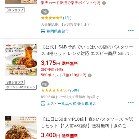
楽天カード決済で楽天ポイント付与
7個
5
(1件)
入金確認後、1ヵ月程度要します
福岡県古賀市
【公式】S&B 予約でいっぱいの店のパスタソー
ス 8種セット レンジ対応 エスビー商品 SB パス
タソース レトルト レストラン あえるだけ まと
3,175
円
送料無料
め買い ギフト 詰め合わせ 落合シェフ ラベット
397円/個 (8個)
ラ パスタ ソース セット 食べ比べ
580
ポイント
(
1
倍+
19
倍UP)
8個
ポイントUPジャンル
4.56
(96件)
8/10 8:00までの注文で最短8/19お届け
エスビー食品公式 楽天市場店
【11日1:59までP10倍】森のパスタソース お試
しセット【1人前×8種類】送料無料｜きのこ屋
特製パスタソース きのこスパゲティ きのこパ
3,400
円
送料無料
スタ レトルト 国産きのこ ギフト 贈り物 スパゲ