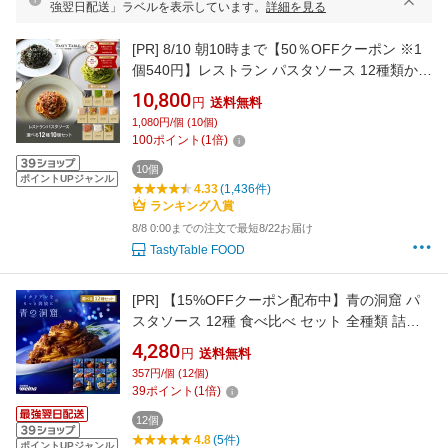
強翌日配送」ラベルを表示しています。
詳細を見る
[PR]
8/10 朝10時まで【50％OFFクーポン ※1
個540円】レストラン パスタソース 12種類から
選べる パスタ ソース セット (10個 麺なし)
10,800
円
送料無料
レ/PastaSauce 手作り 送料無料 冷凍 グルメ 食
1,080円/個 (10個)
品 お取り寄せ ギフト プレゼント スパゲッティ
100
ポイント
(
1
倍)
10個
ポイントUPジャンル
4.33
(1,436件)
ランキング入賞
8/8 0:00までの注文で最短8/22お届け
TastyTable FOOD
[PR]
【15%OFFクーポン配布中】青の洞窟 パ
スタソース 12種 食べ比べ セット 全種類 詰め
合わせ セット まとめ買い 簡単 時短 レンジ調理
4,280
円
送料無料
レトルト ギフト お中元 パスタ スパゲティ スパ
357円/個 (12個)
ゲティー イタリアン グルメ 日清製粉ウェルナ
39
ポイント
(
1
倍)
12個
4.8
(5件)
ポイントUPジャンル