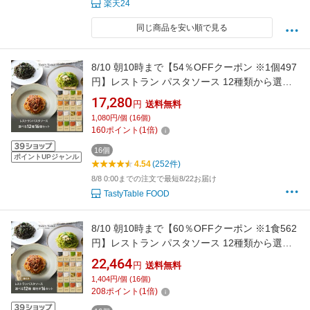
楽天24
同じ商品を安い順で見る
8/10 朝10時まで【54％OFFクーポン ※1個497
円】レストラン パスタソース 12種類から選べ
る パスタ ソース セット (16個 麺なし)
17,280
円
送料無料
レ/PastaSauce 限定MENU 手作り 送料無料 冷
1,080円/個 (16個)
凍 グルメ 食品 お取り寄せ ギフト プレゼント
160
ポイント
(
1
倍)
スパゲッティ
16個
ポイントUPジャンル
4.54
(252件)
8/8 0:00までの注文で最短8/22お届け
TastyTable FOOD
8/10 朝10時まで【60％OFFクーポン ※1食562
円】レストラン パスタソース 12種類から選べ
る パスタ ソース セット (16セット 麺あり)
22,464
円
送料無料
レ/PastaSauce 限定MENU 手作り 送料無料 冷
1,404円/個 (16個)
凍 グルメ 食品 お取り寄せ ギフト プレゼント
208
ポイント
(
1
倍)
スパゲッティ