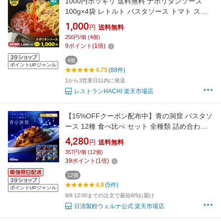
1000円ポッキリ 送料無料 ナポリタンソース
100g×4袋 レトルト パスタソース トマト スパ
ゲッティ お取り寄せグルメ レストランハチ ギ
1,000
円
送料無料
フト
250円/個 (4個)
9
ポイント
(
1
倍)
4個
ポイントUPジャンル
4.75
(88件)
1から3営業日以内に発送
レストランHACHI 楽天市場店
【15%OFFクーポン配布中】青の洞窟 パスタソ
ース 12種 食べ比べ セット 全種類 詰め合わせ
セット まとめ買い 簡単 時短 レンジ調理 レトル
4,280
円
送料無料
ト ギフト お中元 パスタ スパゲティ スパゲティ
357円/個 (12個)
ー イタリアン グルメ 日清製粉ウェルナ
39
ポイント
(
1
倍)
12個
4.8
(5件)
ポイントUPジャンル
8/8 12:00までの注文で最短8/9お届け
日清製粉ウェルナ公式 楽天市場店