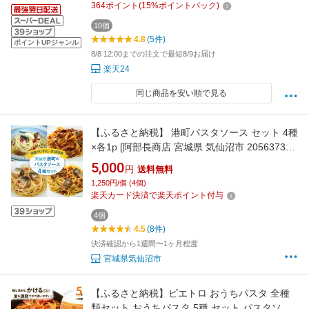
364
ポイント
(
15
%ポイントバック)
10個
4.8
(5件)
ポイントUPジャンル
8/8 12:00までの注文で最短8/9お届け
楽天24
同じ商品を安い順で見る
【ふるさと納税】 港町パスタソース セット 4種
×各1p [阿部長商店 宮城県 気仙沼市 20563737]
国産 食べ比べ レトルト 簡単 時短 手軽 魚 サバ
5,000
円
送料無料
いわし 5000 5000円 5000円以内
1,250円/個 (4個)
楽天カード決済で楽天ポイント付与
4個
4.5
(8件)
決済確認から1週間〜1ヶ月程度
宮城県気仙沼市
【ふるさと納税】ピエトロ おうちパスタ 全種
類セット おうちパスタ 5種 セット パスタソー