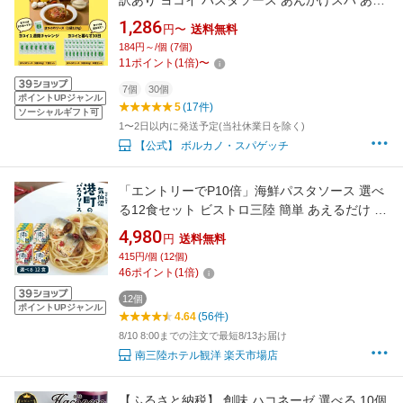
訳あり ヨコイ パスタソース あんかけスパ あん
かけパスタ あんかけソース あんかけスパゲッ
1,286
円〜
送料無料
ティ あんかけ レトルト レトルト食品 大容量 大
184円～/個 (7個)
量 まとめ買い 名古屋 名物 ご当地 ソウルフード
11
ポイント
(
1
倍)
〜
福袋
7個
30個
ポイントUPジャンル
5
(17件)
ソーシャルギフト可
1〜2日以内に発送予定(当社休業日を除く)
【公式】 ボルカノ・スパゲッチ
「エントリーでP10倍」海鮮パスタソース 選べ
る12食セット ビストロ三陸 簡単 あえるだけ 個
食 ペペロンチーノ 塩レモン トマトソース ガー
4,980
円
送料無料
リックバター醤油 レトルト 常温保存 三陸産 真
415円/個 (12個)
いわし さば 南三陸ホテル観洋 ギフト ギフト
46
ポイント
(
1
倍)
BOX
12個
ポイントUPジャンル
4.64
(56件)
8/10 8:00までの注文で最短8/13お届け
南三陸ホテル観洋 楽天市場店
【ふるさと納税】 創味 ハコネーゼ 選べる 10個