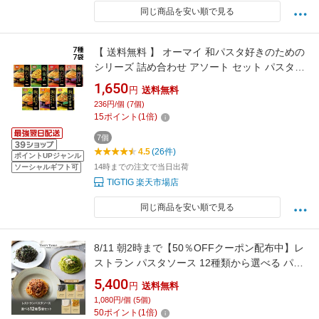
同じ商品を安い順で見る
【 送料無料 】 オーマイ 和パスタ好きのための
シリーズ 詰め合わせ アソート セット パスタソ
ース 7種 各1個 計7個 まとめ買い
1,650
円
送料無料
236円/個 (7個)
15
ポイント
(
1
倍)
7個
4.5
(26件)
ポイントUPジャンル
14時までの注文で当日出荷
ソーシャルギフト可
TIGTIG 楽天市場店
同じ商品を安い順で見る
8/11 朝2時まで【50％OFFクーポン配布中】レ
ストラン パスタソース 12種類から選べる パス
タ ソース セット (5個 麺なし)レ/PastaSauce 限
5,400
円
送料無料
定MENU 手作り 送料無料 冷凍 グルメ 食品 お
1,080円/個 (5個)
取り寄せ ギフト プレゼント スパゲッティ 具沢
50
ポイント
(
1
倍)