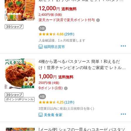
ス スパゲッティ 食べ比べ 調味料 ドレッシング
12,000
円
送料無料
ボトルタイプ 送料無料
2,400円/個 (5個)
楽天カード決済で楽天ポイント付与
5個
4.66
(29件)
入金確認後、1ヵ月程度要します
福岡県古賀市
4種から選べるパスタソース 簡単！和えるだ
け！世界チャンピオンの味をご家庭で レトルト
ミートソース カルボナーラ クリームソース ナ
1,000
円
送料無料
ポリタン マルコパスタ パスタ 簡単 あえるだけ
250円/個 (4個)
選べる スパゲッティ あえるパスタソース
9
ポイント
(
1
倍)
4個
ポイントUPジャンル
4.25
(12件)
3営業日以内に発送(土日祝祭日を除く)
美食庵 食家
[メール便] シェフの一皿＆ハコネーゼ パスタソ