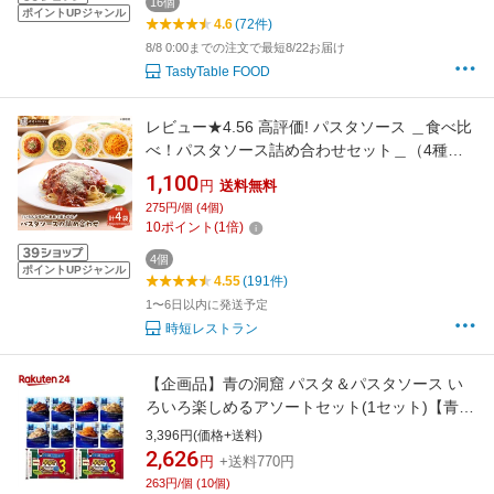
16個
ポイントUPジャンル
4.6
(72件)
8/8 0:00までの注文で最短8/22お届け
TastyTable FOOD
レビュー★4.56 高評価! パスタソース ＿食べ比
べ！パスタソース詰め合わせセット＿（4種）
送料無料 お試しセット ミートソース カルボナ
1,100
円
送料無料
ーラ レトルト 簡単調理
275円/個 (4個)
10
ポイント
(
1
倍)
4個
ポイントUPジャンル
4.55
(191件)
1〜6日以内に発送予定
時短レストラン
【企画品】青の洞窟 パスタ＆パスタソース い
ろいろ楽しめるアソートセット(1セット)【青の
洞窟】[パスタソース イタリアン 濃厚 1人前]
3,396円(価格+送料)
2,626
円
+送料770円
263円/個 (10個)