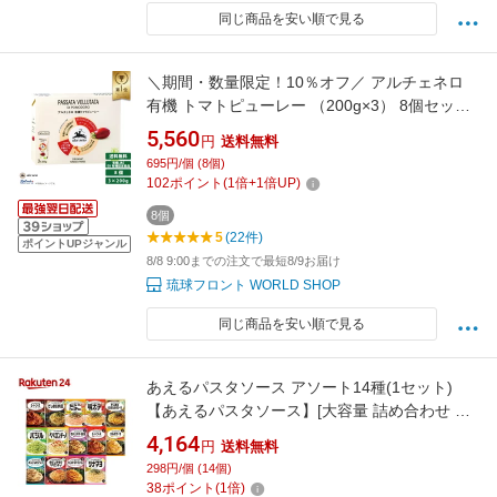
同じ商品を安い順で見る
＼期間・数量限定！10％オフ／ アルチェネロ
有機 トマトピューレー （200g×3） 8個セット
裏ごし2倍濃縮 オーガニック 有機JAS トマトペ
5,560
円
送料無料
ースト 保存料 着色料 無添加 不使用 紙パック
695円/個 (8個)
ベビーフード パスタ EU有機認定商品 まとめ買
102
ポイント
(
1
倍+
1
倍UP)
い 送料無料 ※賞味27年3月〜
8個
5
(22件)
ポイントUPジャンル
8/8 9:00までの注文で最短8/9お届け
琉球フロント WORLD SHOP
同じ商品を安い順で見る
あえるパスタソース アソート14種(1セット)
【あえるパスタソース】[大容量 詰め合わせ レ
トルト 調味料 常温保存]
4,164
円
送料無料
298円/個 (14個)
38
ポイント
(
1
倍)