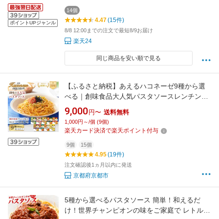
14個
4.47
(15件)
ポイントUPジャンル
8/8 12:00までの注文で最短8/9お届け
楽天24
同じ商品を安い順で見る
【ふるさと納税】あえるハコネーゼ9種から選
べる｜創味食品大人気パスタソースレンチン不
要簡単時短レビュー高評価[ レトルトパスタソ
9,000
円〜
送料無料
ース1パック2人前おすすめグルメアレンジ色々
1,000円～/個 (9個)
スパゲッティイタリアン洋食お取り寄せ ]
楽天カード決済で楽天ポイント付与
9個
15個
4.95
(19件)
注文確認後1ヵ月以内に発送
京都府京都市
5種から選べるパスタソース 簡単！和えるだ
け！世界チャンピオンの味をご家庭で レトルト