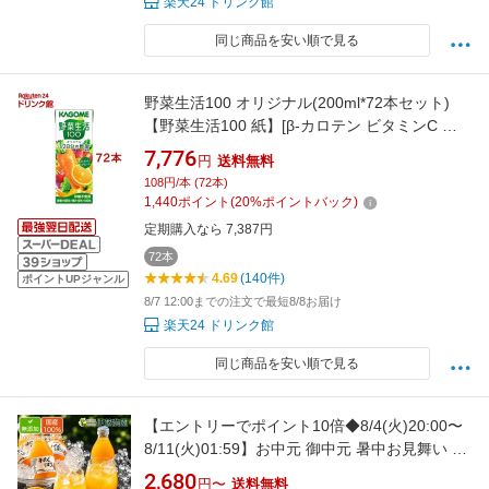
楽天24 ドリンク館
同じ商品を安い順で見る
野菜生活100 オリジナル(200ml*72本セット)
【野菜生活100 紙】[β-カロテン ビタミンC 野
菜ジュース]
7,776
円
送料無料
108円/本 (72本)
1,440
ポイント
(
20
%ポイントバック)
定期購入なら 7,387円
72本
4.69
(140件)
ポイントUPジャンル
8/7 12:00までの注文で最短8/8お届け
楽天24 ドリンク館
同じ商品を安い順で見る
【エントリーでポイント10倍◆8/4(火)20:00〜
8/11(火)01:59】お中元 御中元 暑中お見舞い お
供え 御供 ジュース ストレート みかんジュース
2,680
円〜
送料無料