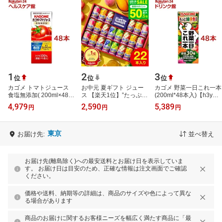
1
2
3
位
位
位
カゴメ トマトジュース
お中元 夏ギフト ジュー
カゴメ 野菜一日これ一本
食塩無添加( 200ml×48本
ス 【楽天1位】”たっぷり
(200ml*48本入)【h3y】
セット)【トマトジュース
22本入りウェルチギフト
【q4g】【野菜一日これ
4,979
2,590
5,389
円
円
円
紙】[リコピン トマト
” 19%OFF ドリンク詰め
一本 紙】[一日分の野菜
100％ 紙…
合わせ …
野菜100％ …
東京
お届け先:
並べ替え
お届け先(離島除く)への最安送料とお届け日を表示していま
す。 お届け日は目安のため、正確な情報は注文画面でご確認
ください。
価格や送料、納期等の詳細は、商品のサイズや色によって異な
る場合があります
商品のお届けに関するお客様ニーズを幅広く満たす商品に「最