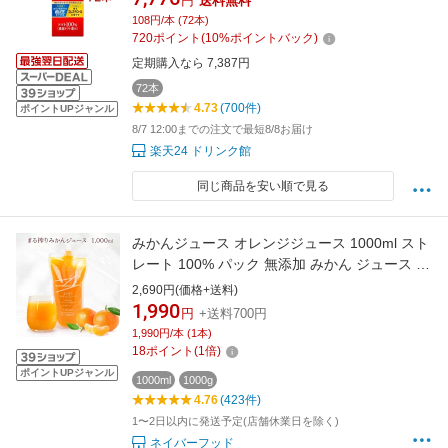
円
送料無料
108円/本 (72本)
720
ポイント
(
10
%ポイントバック)
定期購入なら 7,387円
72本
4.73
(700件)
ポイントUPジャンル
8/7 12:00までの注文で最短8/8お届け
楽天24 ドリンク館
同じ商品を安い順で見る
みかんジュース オレンジジュース 1000ml スト
レート 100% パック 無添加 みかん ジュース オ
レンジ ミカンジュース 無添加ジュース 飲み物
2,690円(価格+送料)
国産 ジュースギフト おしゃれ みかん100% 高
1,990
円
+送料700円
級ジュース みかんのジュース 100パーセントジ
1,990円/本 (1本)
ュース
18
ポイント
(
1
倍)
ポイントUPジャンル
1000ml
1000g
4.76
(423件)
1〜2日以内に発送予定(店舗休業日を除く)
ネイバーフッド