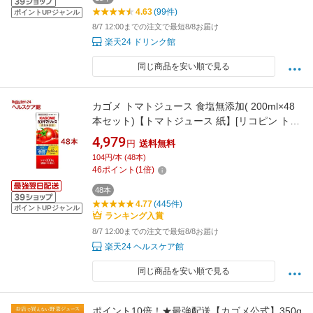
4.63
(99件)
ポイントUPジャンル
8/7 12:00までの注文で最短8/8お届け
楽天24 ドリンク館
同じ商品を安い順で見る
カゴメ トマトジュース 食塩無添加( 200ml×48
本セット)【トマトジュース 紙】[リコピン トマ
ト100％ 紙パック 食塩不使用]
4,979
円
送料無料
104円/本 (48本)
46
ポイント
(
1
倍)
48本
4.77
(445件)
ポイントUPジャンル
ランキング入賞
8/7 12:00までの注文で最短8/8お届け
楽天24 ヘルスケア館
同じ商品を安い順で見る
ポイント10倍！★最強配送【カゴメ公式】350g