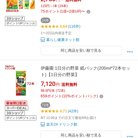
ーサラダ マンゴーサラダ アップルサラダ 朝の
115円～/本 (24本)
フルーツこれ一本 グリーンサラダ にんじんジ
75
ポイント
(
1
倍+
2
倍UP)
〜
ュース 朝食 朝ごはん
24本
ポイントUPジャンル
4.64
(116件)
1〜3日以内発送予定
暮らし健康ネット館
同じ商品を安い順で見る
伊藤園 1日分の野菜 紙パック(200ml*72本セッ
ト)【1日分の野菜】
7,120
円
送料無料
98.9円/本 (72本)
659
ポイント
(
10
%ポイントバック)
72本
4.71
(42件)
8/7 12:00までの注文で最短8/8お届け
ポイントUPジャンル
楽天24 ドリンク館
同じ商品を安い順で見る