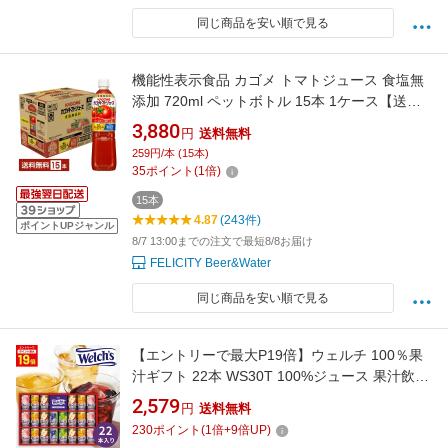
同じ商品を安い順で見る
機能性表示食品 カゴメ トマトジュース 食塩無
添加 720ml ペットボトル 15本 1ケース【送料
無料（一部地域除く）】
3,880
円
送料無料
259円/本 (15本)
35
ポイント
(
1
倍)
15本
4.87
(243件)
ポイントUPジャンル
8/7 13:00までの注文で最短8/8お届け
FELICITY Beer&Water
同じ商品を安い順で見る
【エントリーで最大P19倍】ウェルチ 100％果
汁ギフト 22本 WS30T 100%ジュース 果汁飲料
フルーツ 中元 お中元 御中元 夏ギフト 暑中見舞
2,579
円
送料無料
い 残暑見舞い ギフトセット ジュース詰め合わ
230
ポイント
(
1
倍+
9
倍UP)
せ 子供向け飲料 人気 贈答用 内祝い 法人ギフト