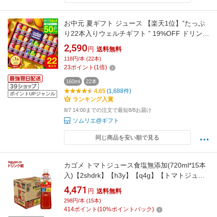
お中元 夏ギフト ジュース 【楽天1位】”たっぷ
り22本入りウェルチギフト ” 19%OFF ドリンク
詰め合わせ ウェルチ 100％ 果汁ギフトセット
2,590
円
送料無料
Welch's WS30T / 飲み物 子供 ファミリー フル
118円/本 (22本)
ーツジュース gws 送料無料
23
ポイント
(
1
倍)
160ml
22本
4.65
(1,688件)
ポイントUPジャンル
ランキング入賞
8/7 14:00までの注文で最短8/8お届け
ソムリエ@ギフト
同じ商品を安い順で見る
カゴメ トマトジュース食塩無添加(720ml*15本
入)【2shdrk】【h3y】【q4g】【トマトジュー
ス PET・缶】[リコピン トマト100％ 大容量 食
4,471
円
送料無料
塩不使用]
298円/本 (15本)
414
ポイント
(
10
%ポイントバック)