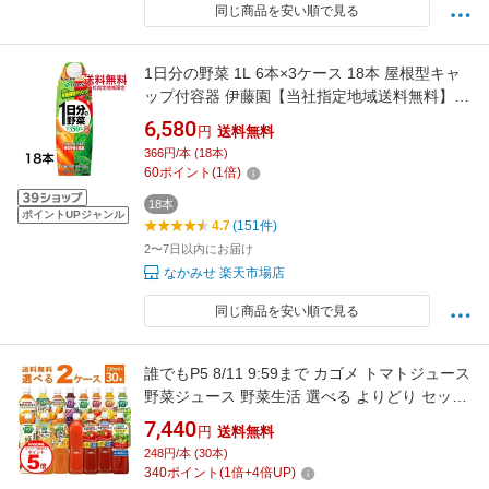
同じ商品を安い順で見る
1日分の野菜 1L 6本×3ケース 18本 屋根型キャ
ップ付容器 伊藤園【当社指定地域送料無料】
1000ml 紙パック 野菜ジュース 野菜生活
6,580
円
送料無料
366円/本 (18本)
60
ポイント
(
1
倍)
18本
ポイントUPジャンル
4.7
(151件)
2〜7日以内にお届け
なかみせ 楽天市場店
同じ商品を安い順で見る
誰でもP5 8/11 9:59まで カゴメ トマトジュース
野菜ジュース 野菜生活 選べる よりどり セット
720ml×30本(2ケース) [ケース入数15本]【送料
7,440
円
送料無料
無料※一部地域は除く】
248円/本 (30本)
340
ポイント
(
1
倍+
4
倍UP)