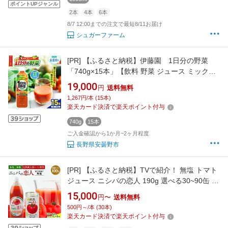
ポイントUPジャンル
2本
4本
6本
8/7 12:00までの注文で最短8/11お届け
シュガーファーム
[PR]
【ふるさと納税】伊藤園 1日分の野菜
「740g×15本」【飲料 野菜 ジュース ミックス
100％ 管理栄養士推奨 栄養 長野県 安曇野市 信
19,000
円
送料無料
州】
1,267円/本 (15本)
楽天カード決済で楽天ポイント付与
740g
15本
ご入金確認から1か月~2ヶ月程度
長野県安曇野市
[PR]
【ふるさと納税】TVで紹介！ 無塩 トマト
ジュース ニシパの恋人 190g 選べる30~90缶 ま
たは1L×6瓶 完熟生食用 贅沢濃厚 人気 ランキン
15,000
円〜
送料無料
グ 無糖 桃太郎トマト 国産 果汁100% 無添加 飲
500円～/本 (30本)
みやすい 野菜ジュース 北海道 平取町 送料無料
楽天カード決済で楽天ポイント付与
BRTH001