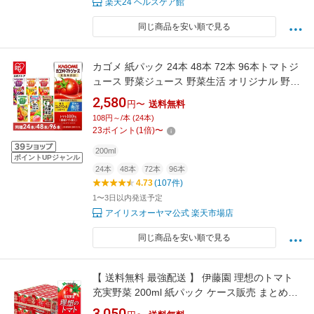
楽天24 ヘルスケア館
同じ商品を安い順で見る
カゴメ 紙パック 24本 48本 72本 96本トマトジ
ュース 野菜ジュース 野菜生活 オリジナル 野菜
一日これ一本 トマト 食塩無添加 ベリーサラダ
2,580
円〜
送料無料
マンゴーサラダ アップルサラダ 朝のフルーツ
108円～/本 (24本)
これ1本 にんじんジュース プレゼント
23
ポイント
(
1
倍)
〜
kagome【D】【カゴメCP】
200ml
ポイントUPジャンル
24本
48本
72本
96本
4.73
(107件)
1〜3日以内発送予定
アイリスオーヤマ公式 楽天市場店
同じ商品を安い順で見る
【 送料無料 最強配送 】 伊藤園 理想のトマト
充実野菜 200ml 紙パック ケース販売 まとめ買
い
3,050