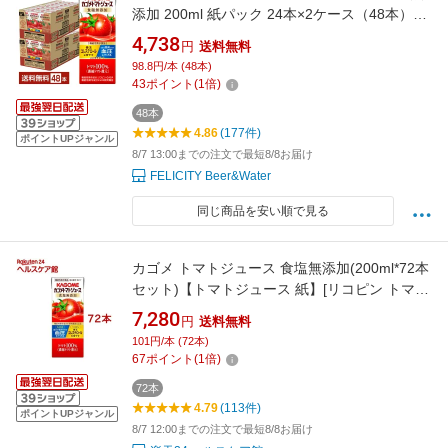
添加 200ml 紙パック 24本×2ケース（48本）
【送料無料（一部地域除く）】
4,738
円
送料無料
98.8円/本 (48本)
43
ポイント
(
1
倍)
48本
4.86
(177件)
ポイントUPジャンル
8/7 13:00までの注文で最短8/8お届け
FELICITY Beer&Water
同じ商品を安い順で見る
カゴメ トマトジュース 食塩無添加(200ml*72本
セット)【トマトジュース 紙】[リコピン トマト
100％ 紙パック 食塩不使用]
7,280
円
送料無料
101円/本 (72本)
67
ポイント
(
1
倍)
72本
4.79
(113件)
ポイントUPジャンル
8/7 12:00までの注文で最短8/8お届け