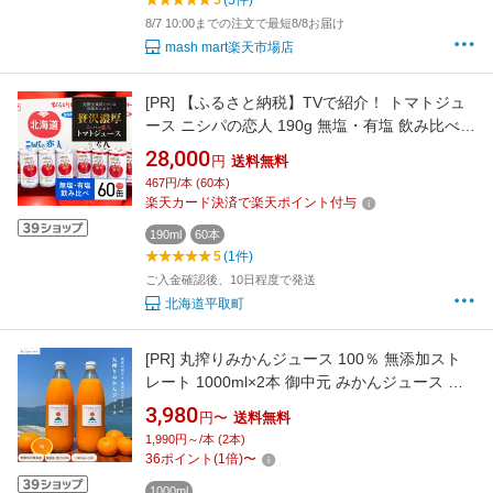
5
(5件)
8/7 10:00までの注文で最短8/8お届け
mash mart楽天市場店
[PR]
【ふるさと納税】TVで紹介！ トマトジュ
ース ニシパの恋人 190g 無塩・有塩 飲み比べ
60缶セット 完熟生食用 贅沢濃厚 人気 ランキン
28,000
円
送料無料
グ 無糖 桃太郎トマト 国産 果汁100% 飲みやす
467円/本 (60本)
い 野菜ジュース 北海道 平取町 送料無料
楽天カード決済で楽天ポイント付与
BRTH005
190ml
60本
5
(1件)
ご入金確認後、10日程度で発送
北海道平取町
[PR]
丸搾りみかんジュース 100％ 無添加スト
レート 1000ml×2本 御中元 みかんジュース 無
添加 ストレート 美味しい 愛媛 ストレートみか
3,980
円〜
送料無料
んジュース 愛媛県 みかんストレート 柑橘 果汁
1,990円～/本 (2本)
100% 国産ジュース 果汁100 濃厚 ジュース 1L
36
ポイント
(
1
倍)
〜
美味しいみかん 大人 子供 柑橘ジュース
1000ml