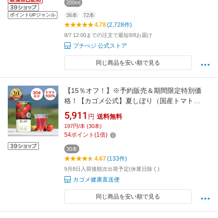
200ml
ポイントUPジャンル
36本
72本
4.78
(2,728件)
8/7 12:00までの注文で最短8/8お届け
プチべジ 公式ストア
同じ商品を安い順で見る
【15％オフ！】※予約販売＆期間限定特別価
格！【カゴメ公式】夏しぼり（国産トマト
100％使用トマトジュース）190g×30本／1ケー
5,911
円
送料無料
ス 夏ギフト お中元 内祝い 出産祝い プチギフト
197円/本 (30本)
血圧 コレステロール
54
ポイント
(
1
倍)
30本
4.67
(133件)
9月8日入荷後順次出荷予定(休業日除く)
カゴメ健康直送便
同じ商品を安い順で見る