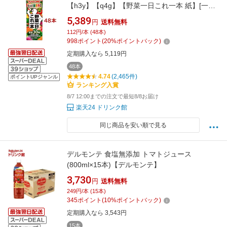
【h3y】【q4g】【野菜一日これ一本 紙】[一日
分の野菜 野菜100％ 食物繊維 リコピン]
5,389
円
送料無料
112円/本 (48本)
998
ポイント
(
20
%ポイントバック)
定期購入なら 5,119円
48本
4.74
(2,465件)
ポイントUPジャンル
ランキング入賞
8/7 12:00までの注文で最短8/8お届け
楽天24 ドリンク館
同じ商品を安い順で見る
デルモンテ 食塩無添加 トマトジュース
(800ml×15本)【デルモンテ】
3,730
円
送料無料
249円/本 (15本)
345
ポイント
(
10
%ポイントバック)
定期購入なら 3,543円
15本