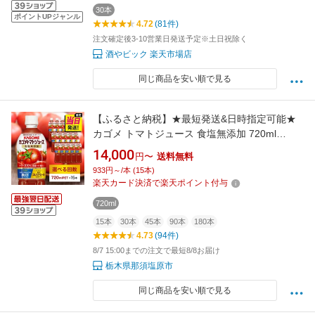
30本
ポイントUPジャンル
4.72
(81件)
注文確定後3-10営業日発送予定※土日祝除く
酒やビック 楽天市場店
同じ商品を安い順で見る
【ふるさと納税】★最短発送&日時指定可能★
カゴメ トマトジュース 食塩無添加 720ml
PET×15本【選べる回数】最強配送 栃木県 那須
14,000
円〜
送料無料
塩原市 KAGOME 飲料 野菜ジュース 健康 ペッ
933円～/本 (15本)
トボトル 定期便 機能性表示食品 リコピン
楽天カード決済で楽天ポイント付与
GABA 善玉コレステロール増 血圧を下げる 送
720ml
料無料
15本
30本
45本
90本
180本
4.73
(94件)
8/7 15:00までの注文で最短8/8お届け
栃木県那須塩原市
同じ商品を安い順で見る