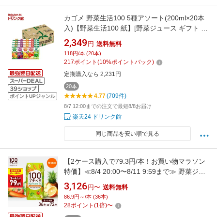
カゴメ 野菜生活100 5種アソート(200ml×20本
入)【野菜生活100 紙】[野菜ジュース ギフト プ
レゼント 紙パック]
2,349
円
送料無料
118円/本 (20本)
217
ポイント
(
10
%ポイントバック)
定期購入なら 2,231円
20本
4.77
(709件)
ポイントUPジャンル
8/7 12:00までの注文で最短8/8お届け
楽天24 ドリンク館
同じ商品を安い順で見る
【2ケース購入で79.3円/本！お買い物マラソン
特価】≪8/4 20:00〜8/11 9:59まで≫ 野菜ジュ
ース プチベジ 1食分の野菜 200ml 36本 72本 紙
3,126
円〜
送料無料
パック 着色料・保存料・香料 無添加 ベジタブ
86.9円～/本 (36本)
ルミックス 人参 にんじん トマト 果物 フルーツ
28
ポイント
(
1
倍)
〜
ジュース 子供 砂糖・食塩 不使用