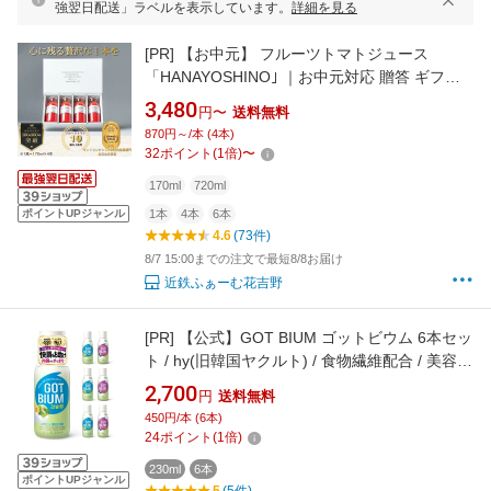
強翌日配送」ラベルを表示しています。
詳細を見る
[PR]
【お中元】 フルーツトマトジュース
「HANAYOSHINO｣ ｜お中元対応 贈答 ギフト
プレゼント 砂糖 保存料 無添加 ストレート 製法
3,480
円〜
送料無料
国産 化粧箱 誕生日 送料無料 定期購入 高級 フ
870円～/本 (4本)
ルーツ | 170ml 4本 6本 12本 大瓶（720ml）
32
ポイント
(
1
倍)
〜
170ml
720ml
ポイントUPジャンル
1本
4本
6本
4.6
(73件)
8/7 15:00までの注文で最短8/8お届け
近鉄ふぁーむ花吉野
[PR]
【公式】GOT BIUM ゴットビウム 6本セッ
ト / hy(旧韓国ヤクルト) / 食物繊維配合 / 美容ド
リンク / インナーケア / プルーン / アップル&ゴ
2,700
円
送料無料
ールドキウイ / 韓国
450円/本 (6本)
24
ポイント
(
1
倍)
230ml
6本
ポイントUPジャンル