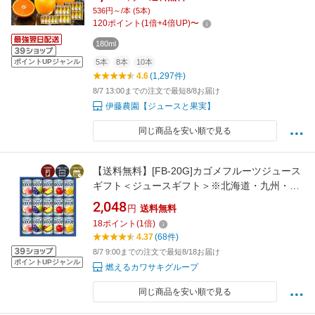
無添加 オレンジジュース 送料無料｜和歌山 伊
536円～/本 (5本)
藤農園 人気ドリンクギフト 大容量 手土産 父の
120
ポイント
(
1
倍+
4
倍UP)
〜
日
180ml
ポイントUPジャンル
5本
8本
10本
4.6
(1,297件)
8/7 13:00までの注文で最短8/8お届け
伊藤農園【ジュースと果実】
同じ商品を安い順で見る
【送料無料】[FB-20G]カゴメフルーツジュース
ギフト＜ジュースギフト＞※北海道・九州・沖
縄県は送料無料対象外2026お中元 カゴメ ギフ
2,048
円
送料無料
トFB-20S FB-20N FB-20W FB-
18
ポイント
(
1
倍)
20R[S26.2434.10.SE]
4.37
(68件)
8/7 9:00までの注文で最短8/18お届け
ポイントUPジャンル
燃えるカワサキグループ
同じ商品を安い順で見る