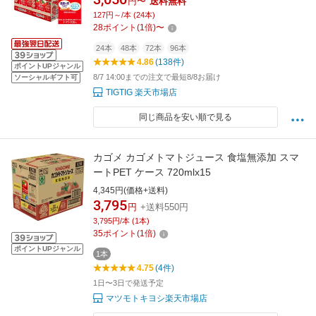
円〜
送料無料
127円～/本 (24本)
28
ポイント
(
1
倍)
〜
24本
48本
72本
96本
4.86
(138件)
ポイントUPジャンル
8/7 14:00までの注文で最短8/8お届け
ソーシャルギフト可
TIGTIG 楽天市場店
同じ商品を安い順で見る
カゴメ カゴメトマトジュース 食塩無添加 スマ
ートPET ケース 720mlx15
4,345円(価格+送料)
3,795
円
+送料550円
3,795円/本 (1本)
35
ポイント
(
1
倍)
ポイントUPジャンル
1本
4.75
(4件)
1日〜3日で発送予定
マツモトキヨシ楽天市場店