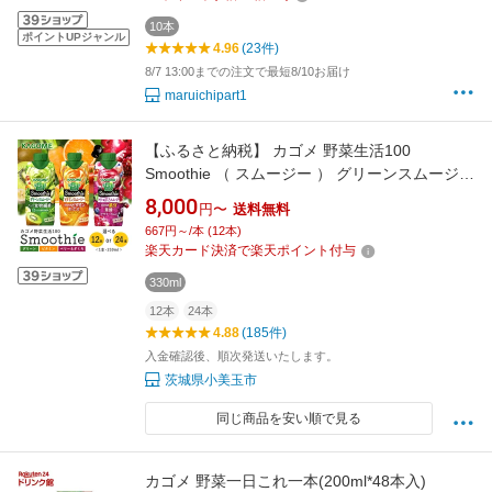
10本
ポイントUPジャンル
4.96
(23件)
8/7 13:00までの注文で最短8/10お届け
maruichipart1
【ふるさと納税】 カゴメ 野菜生活100
Smoothie （ スムージー ） グリーンスムージー
ビタミンスムージー ベリー&ざくろスムージー
8,000
円〜
送料無料
330ml 選べる 12本入 24本入 野菜生活 野菜ジ
667円～/本 (12本)
ュース 青汁 紙パック 野菜生活スムージー ジュ
楽天カード決済で楽天ポイント付与
ース KAGOME kagome 備蓄 長期保存 砂糖不使
330ml
用
12本
24本
4.88
(185件)
入金確認後、順次発送いたします。
茨城県小美玉市
同じ商品を安い順で見る
カゴメ 野菜一日これ一本(200ml*48本入)