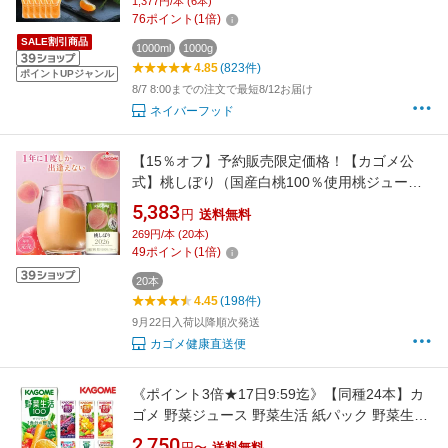
1,377円/本 (6本)
る搾り 完熟みかん まる絞り 差し入れ 国産 スト
76
ポイント
(
1
倍)
レート 蜜柑
SALE割引商品
1000ml
1000g
4.85
(823件)
ポイントUPジャンル
8/7 8:00までの注文で最短8/12お届け
ネイバーフッド
【15％オフ】予約販売限定価格！【カゴメ公
式】桃しぼり（国産白桃100％使用桃ジュー
ス）160g×20本／1ケース お年賀 夏ギフト お中
5,383
円
送料無料
元 内祝い 出産祝い プチギフト 国産 桃ジュース
269円/本 (20本)
桃 フルーツジュース あかつき 川中島白桃 川中
49
ポイント
(
1
倍)
島 ランキング1位
20本
4.45
(198件)
9月22日入荷以降順次発送
カゴメ健康直送便
《ポイント3倍★17日9:59迄》【同種24本】カ
ゴメ 野菜ジュース 野菜生活 紙パック 野菜生活
100 ジュース フルーツ 200ml オリジナル ベリ
2,750
円〜
送料無料