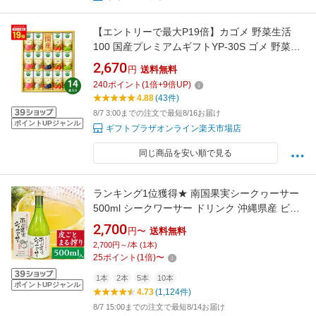
【エントリーで最大P19倍】カゴメ 野菜生活
100 国産プレミアムギフトYP-30S ゴメ 野菜生
活100 ジュースギフト 野菜ジュース 果実ジュ
2,670
円
送料無料
ース 国産 プレミアム 飲料詰め合わせ 健康飲料
240
ポイント
(
1
倍+
9
倍UP)
贈答用 内祝い 法人ギフト 暑中見舞い 残暑見舞
4.88
(43件)
い 御中元 夏ギフト
8/7 3:00までの注文で最短8/16お届け
ポイントUPジャンル
ギフトプラザオンライン楽天市場店
同じ商品を安い順で見る
ランキング1位獲得★ 南国果実シークヮーサー
500ml シークワーサー ドリンク 沖縄県産 ビタ
ミンC ビタミンB1 ノビレチン シークワサー シ
2,700
円〜
送料無料
ークアーサー シークァーサー シークワシャー
2,700円～/本 (1本)
水分補給 果汁100％ 原液 ストレート
25
ポイント
(
1
倍)
〜
1本
2本
5本
10本
ポイントUPジャンル
4.73
(1,124件)
8/7 15:00までの注文で最短8/14お届け