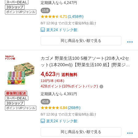
定期購入なら 4,247円
15本
ポイントUPジャンル
4.71
(1,458件)
8/7 12:00までの注文で最短8/9お届け
楽天24 ドリンク館
同じ商品を安い順で見る
カゴメ 野菜生活100 5種アソート(20本入×2セ
ット(1本200ml))【野菜生活100 紙】[野菜ジュ
ース ギフト プレゼント 紙パック]
4,623
円
送料無料
116円/本 (40本)
428
ポイント
(
10
%ポイントバック)
定期購入なら 4,391円
40本
4.84
(268件)
ポイントUPジャンル
8/7 12:00までの注文で最短8/8お届け
楽天24 ドリンク館
同じ商品を安い順で見る