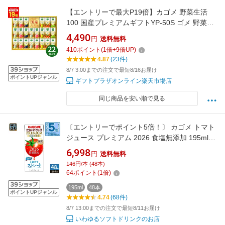
【エントリーで最大P19倍】カゴメ 野菜生活
100 国産プレミアムギフトYP-50S ゴメ 野菜生
活100 ジュースギフト 野菜ジュース 果実ジュ
4,490
円
送料無料
ース 国産 プレミアム 飲料詰め合わせ 健康飲料
410
ポイント
(
1
倍+
9
倍UP)
贈答用 内祝い 法人ギフト 暑中見舞い 残暑見舞
4.87
(23件)
い 御中元 夏ギフト
8/7 3:00までの注文で最短8/16お届け
ポイントUPジャンル
ギフトプラザオンライン楽天市場店
同じ商品を安い順で見る
〔エントリーでポイント5倍！〕 カゴメ トマト
ジュース プレミアム 2026 食塩無添加 195ml
紙パック 48本 (24本入×2 まとめ買い)
6,998
円
送料無料
PREMIUM 数量限定 2026年収穫 国産トマト
146円/本 (48本)
100% リコピンたっぷり ストレート製法 プレミ
64
ポイント
(
1
倍)
アムトマト トマトプレミアム
195ml
48本
ポイントUPジャンル
4.74
(68件)
8/7 13:00までの注文で最短8/11お届け
いわゆるソフトドリンクのお店