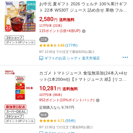
お中元 夏ギフト 2026 ウェルチ 100％果汁ギフ
ト 22本 WS30T ジュース 詰め合せ 果物 フルー
ツ 100％ジュース アップル グレープ ピーチ 送
2,580
円
送料無料
料無料ドリンク 飲料 缶 小分け 人気 御中元 暑
117円/本 (22本)
中見舞い 残暑見舞い 実家 両親 取引先 法人 友
115
ポイント
(
1
倍+
4
倍UP)
人 義実家 ご挨拶 お礼
22本
ポイントUPジャンル
4.66
(177件)
8/7 12:00までの注文で最短8/20お届け
ギフトのお店 シャディ 楽天市場店
カゴメ トマトジュース 食塩無添加(24本入×4セ
ット(1本200ml))【トマトジュース 紙】[リコピ
ン トマト 紙パック]
10,281
円
送料無料
107円/本 (96本)
952
ポイント
(
10
%ポイントバック)
定期購入なら 9,767円
96本
4.71
(55件)
ポイントUPジャンル
8/7 12:00までの注文で最短8/8お届け