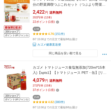
分の野菜満喫つぶこれセット（つぶより野菜6
本、野菜一日 これ一本6本） 野菜ジュース 送料
2,422
円
送料無料
無料 お年賀 手土産 お返し ジュース 常温 挨拶
202円/本 (12本)
内祝い お祝い 退職 夏ギフト お中元 紙パック
22
ポイント
(
1
倍)
母の日 早得
12本
4.76
(151件)
ポイントUPジャンル
8/7 15:00までの注文で最短8/8お届け
カゴメ健康直送便
同じ商品を安い順で見る
カゴメ トマトジュース食塩無添加(720ml*15本
入)【spts1】【トマトジュース PET・缶】[リコ
ピン トマト100％ 大容量 食塩不使用]
4,079
円
送料無料
272円/本 (15本)
37
ポイント
(
1
倍)
15本
ポイントUPジャンル
4.82
(380件)
8/7 12:00までの注文で最短8/9お届け