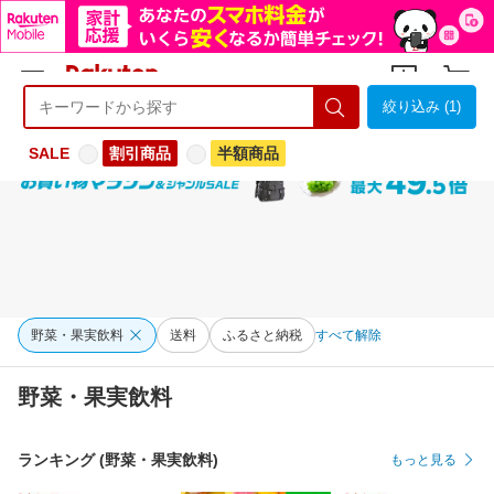
絞り込み (1)
ようこそ 楽天市場へ
ログイン
会員登録
SALE
割引商品
半額商品
野菜・果実飲料
送料
ふるさと納税
すべて解除
野菜・果実飲料
ランキング (野菜・果実飲料)
もっと見る