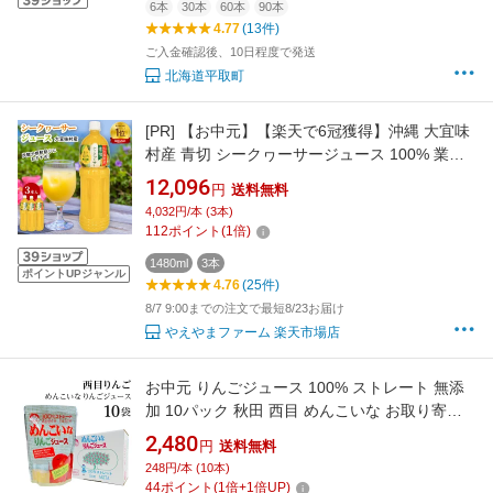
6本
30本
60本
90本
4.77
(13件)
ご入金確認後、10日程度で発送
北海道平取町
[PR]
【お中元】【楽天で6冠獲得】沖縄 大宜味
村産 青切 シークヮーサージュース 100% 業務
用 1.48L 3本セット 原液 ストレート 国産 美容
12,096
円
送料無料
健康 クエン酸 ノビレチン ビタミンC 常温 シー
4,032円/本 (3本)
クワーサー ジュース シークワーサー シークワ
112
ポイント
(
1
倍)
ァーサー シークワサー 送料無料
1480ml
3本
ポイントUPジャンル
4.76
(25件)
8/7 9:00までの注文で最短8/23お届け
やえやまファーム 楽天市場店
お中元 りんごジュース 100% ストレート 無添
加 10パック 秋田 西目 めんこいな お取り寄せ
リンゴジュース【秘密のケンミンショー/御礼/
2,480
円
送料無料
飲料/セット/出産内祝い/快気祝い/お返し/お礼】
248円/本 (10本)
44
ポイント
(
1
倍+
1
倍UP)