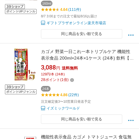
160ml
4.64
(111件)
ポイントUPジャンル
8/7 3:00までの注文で最短8/16お届け
ギフトプラザオンライン楽天市場店
同じ商品を安い順で見る
カゴメ 野菜一日これ一本トリプルケア 機能性
表示食品 200ml×24本×1ケース (24本) 飲料【送
料無料※一部地域は除く】 血圧 血糖値 中性脂
3,088
円
送料無料
肪
129円/本 (24本)
28
ポイント
(
1
倍)
24本
ポイントUPジャンル
4.86
(22件)
注文確定後3〜10営業日発送予定
イズミックワールド
同じ商品を安い順で見る
機能性表示食品 カゴメ トマトジュース 食塩無