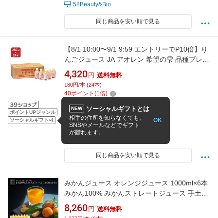
58Beauty&Bio
同じ商品を安い順で見る
【8/1 10:00〜9/1 9:59 エントリーでP10倍】り
んごジュース JA アオレン 希望の雫 品種ブレン
ド PET 280ml 24本 林檎 リンゴ 果汁100％ ジ
4,320
円
送料無料
ュース 送料無料 青森県産りんご 取り寄せ商品
180円/本 (24本)
40
ポイント
(
1
倍)
24本
ソーシャルギフトとは
NEW
ポイントUPジャンル
4.71
(31件)
相手の住所を知らなくても、
OK
ソーシャルギフト可
SNSやメールなどでギフト
8/7 7:00までの注文で最短8/8お届け
が贈れます。
東京酒粋
同じ商品を安い順で見る
みかんジュース オレンジジュース 1000ml×6本
みかん100% みかんストレートジュース 手土産
みかんストレート 100%ジュース 100%みかん
8,260
円
送料無料
ジュース 100 フルーツ ジュース プレゼント ま