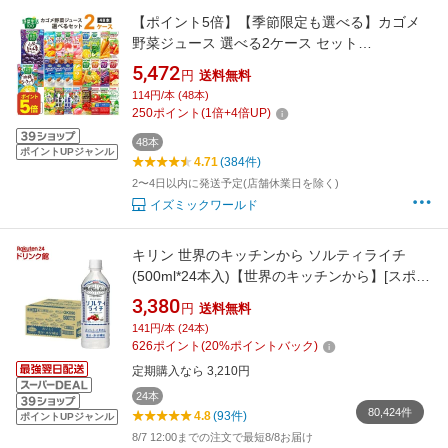
【ポイント5倍】【季節限定も選べる】カゴメ
野菜ジュース 選べる2ケース セット
200ml/195ml 48本（24本×2ケース）野菜生活
5,472
円
送料無料
【送料無料※一部地域は除く】 紙パック トマ
114円/本 (48本)
トジュース まとめ買い フルーツ 季節限定 濃厚
250
ポイント
(
1
倍+
4
倍UP)
リコピン 桃 マスカット オレンジ
48本
ポイントUPジャンル
4.71
(384件)
2〜4日以内に発送予定(店舗休業日を除く)
イズミックワールド
キリン 世界のキッチンから ソルティライチ
(500ml*24本入)【世界のキッチンから】[スポー
ツドリンク 熱中症対策 スポーツ飲料]
3,380
円
送料無料
141円/本 (24本)
626
ポイント
(
20
%ポイントバック)
定期購入なら 3,210円
24本
80,424件
4.8
(93件)
ポイントUPジャンル
8/7 12:00までの注文で最短8/8お届け