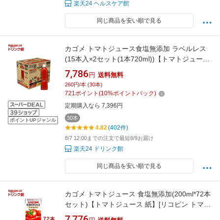
楽天24 ヘルスケア館
同じ商品を安い順で見る
カゴメ トマトジュース食塩無添加 ラベルレス
(15本入×2セット(1本720ml))【トマトジュース
PET・缶】[リコピン ラベルレス ペットボトル]
7,786
円
送料無料
260円/本 (30本)
721
ポイント
(
10
%ポイントバック)
定期購入なら 7,396円
30本
ポイントUPジャンル
4.82
(402件)
8/7 12:00までの注文で最短8/9お届け
楽天24 ドリンク館
同じ商品を安い順で見る
カゴメ トマトジュース 食塩無添加(200ml*72本
セット)【トマトジュース 紙】[リコピン トマト
100％ 紙パック 食塩不使用]
7,776