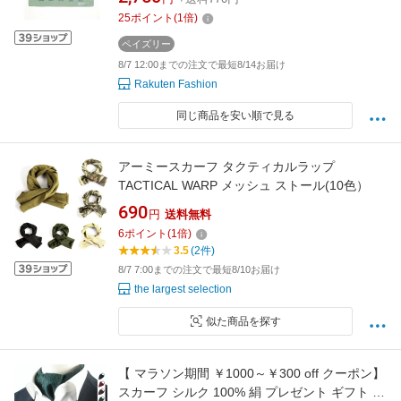
25
ポイント
(
1
倍)
ペイズリー
8/7 12:00までの注文で最短8/14お届け
Rakuten Fashion
同じ商品を安い順で見る
アーミースカーフ タクティカルラップ
TACTICAL WARP メッシュ ストール(10色）
690
円
送料無料
6
ポイント
(
1
倍)
3.5
(2件)
8/7 7:00までの注文で最短8/10お届け
the largest selection
似た商品を探す
【 マラソン期間 ￥1000～￥300 off クーポン】
スカーフ シルク 100% 絹 プレゼント ギフト 簡