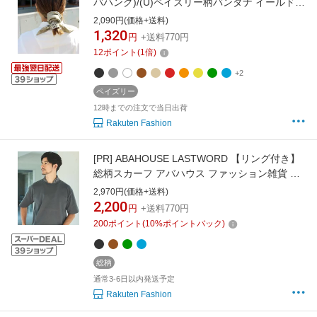
バハンク)/(U)ペイズリー柄バンダナ イールド
ファッション雑貨 スカーフ・バンダナ ブラッ
2,090円(価格+送料)
ク グリーン イエロー ホワイト ベージュ ブルー
1,320
円
+送料770円
グレー レッド パープル オレンジ ネイビー ブラ
12
ポイント
(
1
倍)
ウン
+2
ペイズリー
12時までの注文で当日出荷
Rakuten Fashion
[PR]
ABAHOUSE LASTWORD 【リング付き】
総柄スカーフ アバハウス ファッション雑貨 ス
カーフ・バンダナ ブラック ブラウン グリーン
2,970円(価格+送料)
ブルー
2,200
円
+送料770円
200
ポイント
(
10
%ポイントバック)
総柄
通常3-6日以内発送予定
Rakuten Fashion