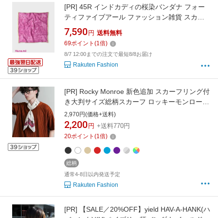
[PR]
45R インドカディの桜染バンダナ フォー
ティファイブアール ファッション雑貨 スカー
フ・バンダナ【送料無料】
7,590
円
送料無料
69
ポイント
(
1
倍)
8/7 12:00までの注文で最短8/8お届け
Rakuten Fashion
[PR]
Rocky Monroe 新色追加 スカーフリング付
き大判サイズ総柄スカーフ ロッキーモンロー
ファッション雑貨 スカーフ・バンダナ ブルー
2,970円(価格+送料)
シルバー パープル レッド ベージュ ホワイト ブ
2,200
円
+送料770円
ラック
20
ポイント
(
1
倍)
総柄
通常4-8日以内発送予定
Rakuten Fashion
[PR]
【SALE／20%OFF】yield HAV-A-HANK(ハ