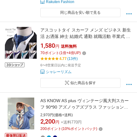
Rakuten Fashion
同じ商品を安い順で見る
アスコットタイ スカーフ メンズ ビジネス 新生
活 お洒落 紳士 結婚式 通勤 就職活動 卒業式 二
次会 敬老の日 パーティ アスコットスカーフ フ
1,580
円
送料無料
ォーマル ペイズリー柄 花柄 男性 シンプル タキ
70
ポイント
(
1
倍+
4
倍UP)
シード 就活 ギフト プレゼント 父の日 洗える
4.77
(13件)
新生活
6〜8営業日以内に発送予定
シャレーリズム
似た商品を探す
AS KNOW AS plus ヴィンテージ風大判スカー
フ 90*90 アズノゥアズプラス ファッション雑
貨 スカーフ・バンダナ グレー ネイビー ブラウ
2,970円(価格+送料)
ン ブルー
2,200
円
+送料770円
200
ポイント
(
10
%ポイントバック)