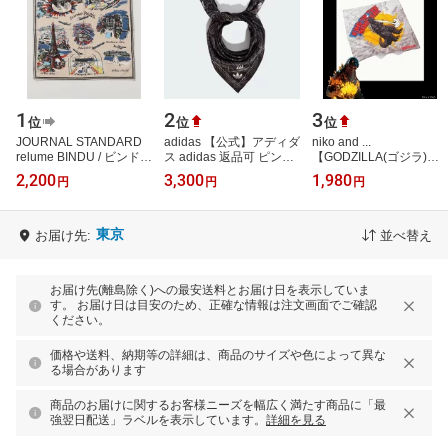
1
2
3
位
位
位
JOURNAL STANDARD
adidas 【公式】アディダ
niko and ...
relume BINDU / ビンドゥ
ス adidas 返品可 ピン&
【GODZILLA(ゴジラ)】
ー マップ バンダナ ジャ
スカーフ アディダス フ
コラボプリントバンダナ
2,200
3,300
1,980
円
円
円
ーナル スタンダード レ
ァッション雑貨 スカー
ニコアンド ファッション
リューム ファ…
フ・バンダ…
雑貨 スカーフ・バン…
東京
お届け先:
並べ替え
お届け先(離島除く)への最安送料とお届け日を表示していま
す。 お届け日は目安のため、正確な情報は注文画面でご確認
ください。
価格や送料、納期等の詳細は、商品のサイズや色によって異な
る場合があります
商品のお届けに関するお客様ニーズを幅広く満たす商品に「最
強翌日配送」ラベルを表示しています。
詳細を見る