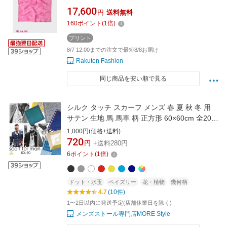
【送料無料】
17,600
円
送料無料
160
ポイント
(
1
倍)
プリント
8/7 12:00までの注文で最短8/8お届け
Rakuten Fashion
同じ商品を安い順で見る
シルク タッチ スカーフ メンズ 春 夏 秋 冬 用
サテン 生地 馬 馬車 柄 正方形 60×60cm 全200
色 d2 プレゼント ギフト 夏用ストール uv 接触
1,000円(価格+送料)
冷感 日焼け対策 首 uvカット冷房対策ラッピン
720
円
+送料280円
グ不可
6
ポイント
(
1
倍)
ドット・水玉
ペイズリー
花・植物
幾何柄
4.7
(10件)
1〜2日以内に発送予定(店舗休業日を除く)
メンズストール専門店MORE Style