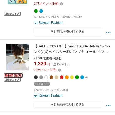
ァッション雑貨 スカーフ・バンダナ ブルー グ
147
ポイント
(
1
倍)
リーン【送料無料】
8/7 12:00までの注文で最短8/13お届け
Rakuten Fashion
同じ商品を安い順で見る
【SALE／20%OFF】yield HAV-A-HANK(ハバハ
ンク)/(U)ペイズリー柄バンダナ イールド ファ
ッション雑貨 スカーフ・バンダナ ブラック グ
2,090円(価格+送料)
リーン イエロー ホワイト ベージュ ブルー グレ
1,320
円
+送料770円
ー レッド パープル オレンジ ネイビー ブラウン
12
ポイント
(
1
倍)
+2
ペイズリー
12時までの注文で当日出荷
Rakuten Fashion
同じ商品を安い順で見る