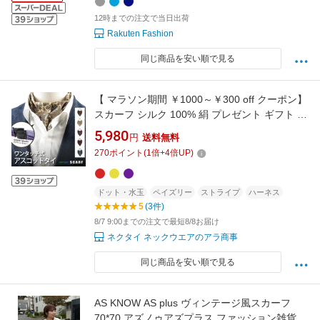
12時までの注文で当日出荷
Rakuten Fashion
同じ商品を安い順で見る
【 マラソン期間 ￥1000～￥300 off クーポン】
スカーフ シルク 100% 絹 プレゼント ギフト 簡
単 ミニスカーフ アスコットタイ レディース メ
5,980
円
送料無料
ンズ 首元 シワ隠し 日焼け防止 40代 50代 60代
270
ポイント
(
1
倍+
4
倍UP)
70代 おしゃれ エレガント 上品 旅行 敬老の日
送料無料
ドット・水玉
ペイズリー
ストライプ
ハーネス
5
(3件)
8/7 9:00までの注文で最短8/8お届け
ネクタイ ネックウエアのアラ商事
同じ商品を安い順で見る
AS KNOW AS plus ヴィンテージ風スカーフ
70*70 アズノゥアズプラス ファッション雑貨