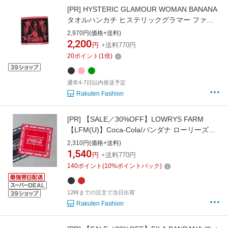
[PR]
HYSTERIC GLAMOUR WOMAN BANANA
タオルハンカチ ヒステリックグラマー ファッ
ション雑貨 スカーフ・バンダナ グリーン ブラ
2,970円(価格+送料)
ック ピンク
2,200
円
+送料770円
20
ポイント
(
1
倍)
通常4-7日以内発送予定
Rakuten Fashion
[PR]
【SALE／30%OFF】LOWRYS FARM
【LFM(U)】Coca-Cola/バンダナ ローリーズフ
ァーム ファッション雑貨 スカーフ・バンダナ
2,310円(価格+送料)
レッド ブラック
1,540
円
+送料770円
140
ポイント
(
10
%ポイントバック)
12時までの注文で当日出荷
Rakuten Fashion