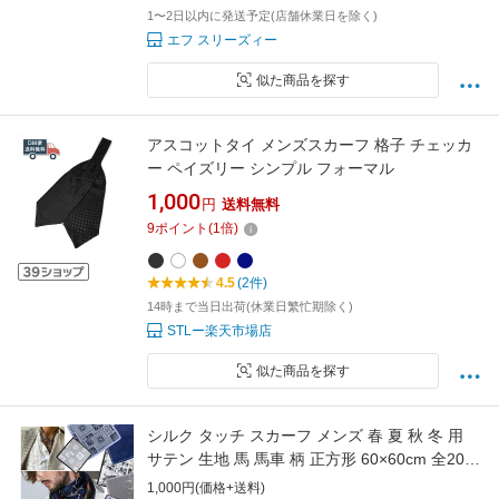
1〜2日以内に発送予定(店舗休業日を除く)
エフ スリーズィー
似た商品を探す
アスコットタイ メンズスカーフ 格子 チェッカ
ー ペイズリー シンプル フォーマル
1,000
円
送料無料
9
ポイント
(
1
倍)
4.5
(2件)
14時まで当日出荷(休業日繁忙期除く)
STLー楽天市場店
似た商品を探す
シルク タッチ スカーフ メンズ 春 夏 秋 冬 用
サテン 生地 馬 馬車 柄 正方形 60×60cm 全200
色 d2 プレゼント ギフト 夏用ストール uv 接触
1,000円(価格+送料)