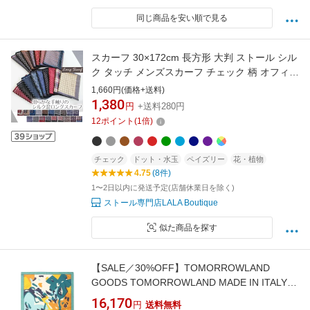
同じ商品を安い順で見る
スカーフ 30×172cm 長方形 大判 ストール シル
ク タッチ メンズスカーフ チェック 柄 オフィス
コーデ 夏 日焼け対策 冷房対策 誕生日 プレゼン
1,660円(価格+送料)
ト ギフト 秋冬 スカーフ 帯揚げ ストール 専門
1,380
円
+送料280円
lala d2 ラッピング不可 scarf mens
12
ポイント
(
1
倍)
チェック
ドット・水玉
ペイズリー
花・植物
4.75
(8件)
1〜2日以内に発送予定(店舗休業日を除く)
ストール専門店LALA Boutique
似た商品を探す
【SALE／30%OFF】TOMORROWLAND
GOODS TOMORROWLAND MADE IN ITALY
コットンシルクスカーフ トゥモローランド フ
16,170
円
送料無料