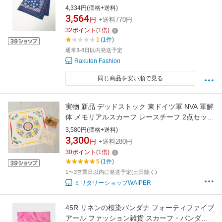
ユナイテッドアローズ グリーンレーベルリラク
4,334円(価格+送料)
シング ファッション雑貨 スカーフ・バンダナ
3,564
円
+送料770円
ブラック グリーン ネイビー ブラウン
32
ポイント
(
1
倍)
1
(1件)
通常3-8日以内発送予定
Rakuten Fashion
同じ商品を安い順で見る
実物 新品 デッドストック 東ドイツ軍 NVA 軍解
体 メモリアルスカーフ レースチーフ 2点セット
【クーポン対象外】【T】｜ミリタリー雑貨 雑
3,580円(価格+送料)
貨 小物 軍放出品 ヴィンテージ コレクション ネ
3,300
円
+送料280円
ッカチーフ バンダナ 記念品 アメカジ ユーロミ
30
ポイント
(
1
倍)
リタリー 民族 ホワイト
5
(1件)
1〜3営業日以内に発送予定(土日除く)
ミリタリーショップWAIPER
45R リネンの桜染バンダナ フォーティファイブ
アール ファッション雑貨 スカーフ・バンダナ