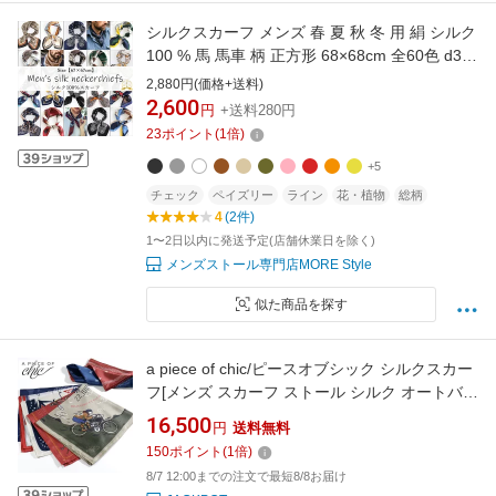
シルクスカーフ メンズ 春 夏 秋 冬 用 絹 シルク
100 % 馬 馬車 柄 正方形 68×68cm 全60色 d3
プレゼント ギフト 夏用ストール uv 接触冷感
2,880円(価格+送料)
日焼け対策 首 uvカット冷房対策ラッピング不
2,600
円
+送料280円
可
23
ポイント
(
1
倍)
+5
チェック
ペイズリー
ライン
花・植物
総柄
4
(2件)
1〜2日以内に発送予定(店舗休業日を除く)
メンズストール専門店MORE Style
似た商品を探す
a piece of chic/ピースオブシック シルクスカー
フ[メンズ スカーフ ストール シルク オートバイ
クラシック 30年代 60年代 フランス おしゃれ
16,500
円
送料無料
かっこいい 冬服 冬物 冬 大人 彼氏 プレゼント]
150
ポイント
(
1
倍)
8/7 12:00までの注文で最短8/8お届け