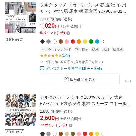
シルク タッチ スカーフ メンズ 春 夏 秋 冬 用
サテン 生地 馬 馬車 柄 正方形 90×90cm d2 プ
レゼント ギフト 夏用ストール uv 接触冷感 日
1,300円(価格+送料)
焼け対策 首 uvカット冷房対策ラッピング不可
1,020
円
+送料280円
9
ポイント
(
1
倍)
+2
ヒョウ・レオパード
花・植物
総柄
地図
幾何柄
5
(1件)
1〜2日以内に発送予定(店舗休業日を除く)
メンズストール専門店MORE Style
似た商品を探す
シルクスカーフ シルク100% スカーフ 大判
67×67cm 正方形 天然素材 スカーフ ストール
花柄 馬 馬車 柄 チェック柄 スカーフ 春 夏 日焼
2,880円(価格+送料)
け対策 誕生日 プレゼント ギフト 秋冬 スカーフ
2,600
円
+送料280円
ストール 専門 lala d3 ラッピング可 mens ギフ
23
ポイント
(
1
倍)
ト プレゼント
+5