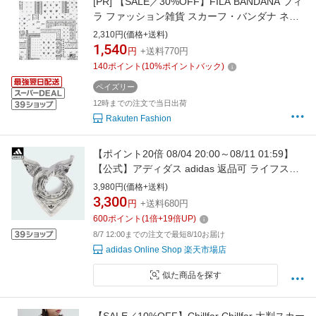
[PR]
【SALE／30%OFF】FILA BANDANA フィ
ラ ファッション雑貨 スカーフ・バンダナ ネイ
ビー ホワイト
2,310円(価格+送料)
1,540
円
+送料770円
140
ポイント
(
10
%ポイントバック)
ペイズリー
12時までの注文で当日出荷
Rakuten Fashion
【ポイント20倍 08/04 20:00～08/11 01:59】
【公式】アディダス adidas 返品可 ライフスタ
イル ピン&スカーフ オリジナルス ユニセック
3,980円(価格+送料)
ス アクセサリー スカーフ・ネックウォーマー
3,300
円
+送料680円
白 ホワイト KW7359 【PTU】
600
ポイント
(
1
倍+
19
倍UP)
8/7 12:00までの注文で最短8/10お届け
adidas Online Shop 楽天市場店
似た商品を探す