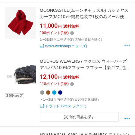
MOONCASTLE(ムーンキャッスル) カシミヤス
カーフ(MC10)※簡易包装で1枚のみメール便配
送可能です。
11,000
円
送料無料
100
ポイント
(
1
倍)
1〜3日以内に発送予定(店舗休業日を除く)
news-webshop(ニューズ)
MUCROS WEAVERS / マクロス ウィーバーズ
アルパカ100%マフラー マフラー【楽ギフ_包
装】
12,100
円
送料無料
110
ポイント
(
1
倍)
・1〜3日以内発送予定(日月祝定休日除)
トラッド ハウス フクスミ
似た商品を探す
HYSTERIC GLAMOUR VIXEN BOX タオルハン