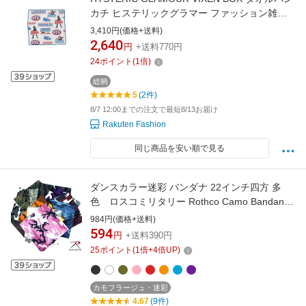
カチ ヒステリックグラマー ファッション雑貨
スカーフ・バンダナ ホワイト
3,410円(価格+送料)
2,640
円
+送料770円
24
ポイント
(
1
倍)
総柄
5
(2件)
8/7 12:00までの注文で最短8/13お届け
Rakuten Fashion
同じ商品を安い順で見る
ダンスカラー迷彩 バンダナ 22インチ四方 多
色 ロスコミリタリー Rothco Camo Bandana
USA直輸入！◇値引きクーポンと39ショップ限
984円(価格+送料)
定条件クリアで送料無料
594
円
+送料390円
25
ポイント
(
1
倍+
4
倍UP)
カモフラージュ・迷彩
4.67
(9件)