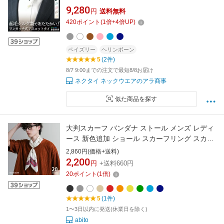
単 ミニスカーフ アスコットタイ レディース メ
9,280
円
送料無料
ンズ 首元 シワ隠し 日焼け防止 40代 50代 60代
420
ポイント
(
1
倍+
4
倍UP)
70代 おしゃれ エレガント 上品 旅行 敬老の日
送料無料
ペイズリー
ヘリンボーン
5
(2件)
8/7 9:00までの注文で最短8/8お届け
ネクタイ ネックウエアのアラ商事
似た商品を探す
大判スカーフ バンダナ ストール メンズ レディ
ース 新色追加 ショール スカーフリング スカー
フ留め 正方形 70×70cm 薄手 総柄 幾何学 ペイ
2,860円(価格+送料)
ズリー ドット オフィス 通勤 カジュアル きれい
2,200
円
+送料660円
め 古着 ギフト プレゼント 母の日 春夏 12688
20
ポイント
(
1
倍)
5
(1件)
1〜3日以内に発送(休業日を除く)
abito