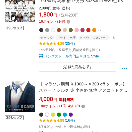
100 % 馬 馬車 柄 正方形 53×53cm 全80色 d3
プレゼント ギフト 夏用ストール uv 接触冷感
2,080円(価格+送料)
日焼け対策 首 uvカット冷房対策ラッピング不
1,800
円
+送料280円
可
16
ポイント
(
1
倍)
+7
チェック
ドット・水玉
ヒョウ・レオパード
+8
4.36
(25件)
1〜2日以内に発送予定(店舗休業日を除く)
メンズストール専門店MORE Style
似た商品を探す
【 マラソン期間 ￥1000～￥300 off クーポン】
スカーフ シルク 赤 小さめ 無地 アスコットタイ
ワンタッチアスコットタイ スカーフ ワンタッ
4,000
円
送料無料
チ100％ プレゼント おしゃれ 簡単装着 男女兼
180
ポイント
(
1
倍+
4
倍UP)
用 結婚式 レディース メンズ 誕生日 お祝い 旅
行 上品 時短 便利
4.88
(16件)
8/7 9:00までの注文で最短8/8お届け