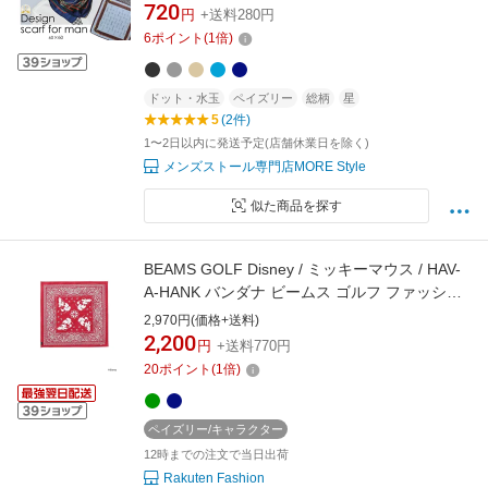
冷感 日焼け対策 首 uvカット冷房対策ラッピン
720
円
+送料280円
グ不可
6
ポイント
(
1
倍)
ドット・水玉
ペイズリー
総柄
星
5
(2件)
1〜2日以内に発送予定(店舗休業日を除く)
メンズストール専門店MORE Style
似た商品を探す
BEAMS GOLF Disney / ミッキーマウス / HAV-
A-HANK バンダナ ビームス ゴルフ ファッショ
ン雑貨 スカーフ・バンダナ ネイビー グリーン
2,970円(価格+送料)
ブラック レッド
2,200
円
+送料770円
20
ポイント
(
1
倍)
ペイズリー/キャラクター
12時までの注文で当日出荷
Rakuten Fashion