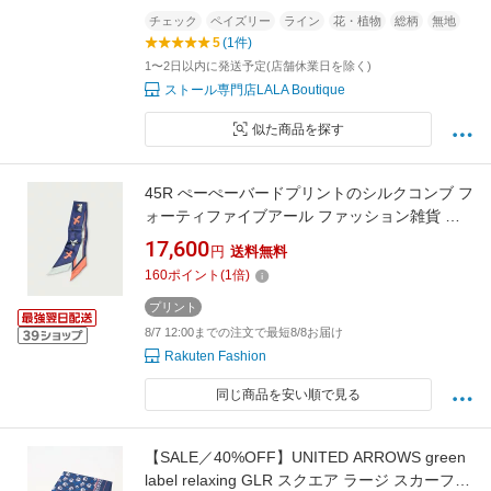
チェック
ペイズリー
ライン
花・植物
総柄
無地
5
(1件)
1〜2日以内に発送予定(店舗休業日を除く)
ストール専門店LALA Boutique
似た商品を探す
45R ぺーぺーバードプリントのシルクコンブ フ
ォーティファイブアール ファッション雑貨 ス
カーフ・バンダナ ピンク グリーン ネイビー
17,600
円
送料無料
【送料無料】
160
ポイント
(
1
倍)
プリント
8/7 12:00までの注文で最短8/8お届け
Rakuten Fashion
同じ商品を安い順で見る
【SALE／40%OFF】UNITED ARROWS green
label relaxing GLR スクエア ラージ スカーフ