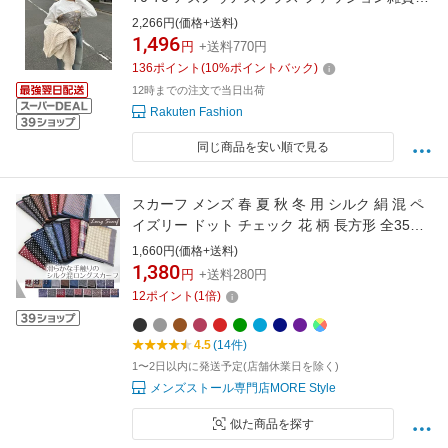
スカーフ・バンダナ ネイビー グレー
2,266円(価格+送料)
1,496
円
+送料770円
136
ポイント
(
10
%ポイントバック)
12時までの注文で当日出荷
Rakuten Fashion
同じ商品を安い順で見る
スカーフ メンズ 春 夏 秋 冬 用 シルク 絹 混 ペ
イズリー ドット チェック 花 柄 長方形 全35色
d2 プレゼント ギフト 夏用ストール uv 接触冷
1,660円(価格+送料)
感 日焼け対策 首 uvカット冷房対策ラッピング
1,380
円
+送料280円
不可
12
ポイント
(
1
倍)
4.5
(14件)
1〜2日以内に発送予定(店舗休業日を除く)
メンズストール専門店MORE Style
似た商品を探す