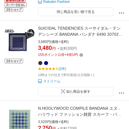
Rakuten Fashion
同じ商品を安い順で見る
SUICIDAL TENDENCIES スーサイダル・テン
デンシーズ BANDANA バンダナ 6490 20702
20803 21622 23002【メール便対応】
3,680円(価格+送料)
3,480
円
+送料200円
155
ポイント
(
1
倍+
4
倍UP)
5
(2件)
12時までの注文で即日発送(土日祝除く)
ストリーム
似た商品を探す
N.HOOLYWOOD COMPILE BANDANA エヌ．
ハリウッド ファッション雑貨 スカーフ・バン
ダナ ブラック
3,520円(価格+送料)
2,750
円
+送料770円