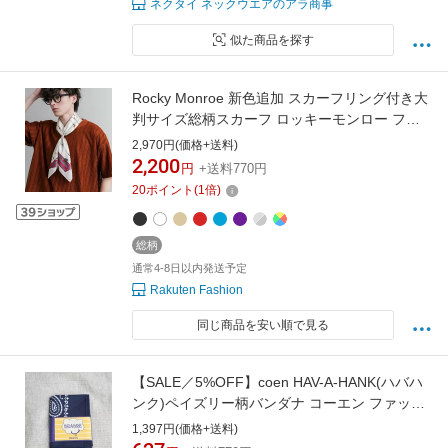
ネクタイ ネックウエアのアラ商事
似た商品を探す
Rocky Monroe 新色追加 スカーフリング付き大
判サイズ総柄スカーフ ロッキーモンロー ファ
ッション雑貨 スカーフ・バンダナ ブルー シル
2,970円(価格+送料)
バー パープル レッド ベージュ ホワイト ブラッ
2,200
円
+送料770円
ク
20
ポイント
(
1
倍)
総柄
通常4-8日以内発送予定
Rakuten Fashion
同じ商品を安い順で見る
【SALE／5%OFF】coen HAV-A-HANK(ハバハ
ンク)ペイズリー柄バンダナ コーエン ファッシ
ョン雑貨 スカーフ・バンダナ ネイビー グレー
1,397円(価格+送料)
グリーン ブルー