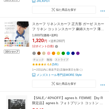
JACKPOT
似た商品を探す
スカーフ リネンスカーフ 正方形 ガーゼ スカー
フ リネン コットンスカーフ 麻綿スカーフ 薄手
スカーフ 春夏スカーフ 春 夏 秋 薄手 リネン ス
1,600円(価格+送料)
トール 麻 綿 無地 uv メンズ スカーフ 父の日 誕
1,320
円
+送料280円
生日 プレゼント ギフト ラッピング不可
12
ポイント
(
1
倍)
チェック
無地
ストライプ
4.4
(5件)
1〜2日以内に発送予定(店舗休業日を除く)
メンズストール専門店MORE Style
似た商品を探す
【SALE／40%OFF】agnes b. FEMME 【by R
限定品】agnes b. フォトプリント コットン バ
ンダナ "Sakura" アニエスベー ファッション雑