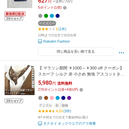
627
円
+送料770円
5
ポイント
(
1
倍)
ペイズリー
3
(1件)
12時までの注文で当日出荷
Rakuten Fashion
同じ商品を安い順で見る
【 マラソン期間 ￥1000～￥300 off クーポン】
スカーフ シルク 赤 小さめ 無地 アスコットタイ
ワンタッチアスコットタイ スカーフ ワンタッ
5,980
円
送料無料
チ100％ プレゼント おしゃれ 簡単装着 男女兼
270
ポイント
(
1
倍+
4
倍UP)
用 結婚式 レディース メンズ 誕生日 お祝い 旅
行 上品 時短 便利
アニマル
花・植物
4.33
(3件)
8/7 9:00までの注文で最短8/8お届け
ネクタイ ネックウエアのアラ商事