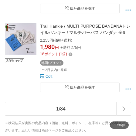
似た商品を探す
Trail Hankie / MULTI PURPOSE BANDANAトレ
イルハンキー / マルチパーパス バンダナ 全6色
[ネコポス対応]
2,255円(価格+送料)
1,980
円
+送料275円
18
ポイント
(
1
倍)
地図/プリント
1〜2日以内に発送
Cott
似た商品を探す
1
/
84
※検索結果が実際の商品内容（価格、送料、ポイント、在庫等）と異なる場合がご
3,736件
ざいます。正しい情報は商品ページをご確認ください。