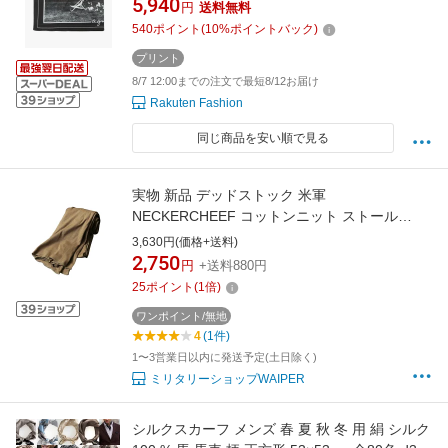
5,940
円
送料無料
貨 スカーフ・バンダナ【送料無料】
540
ポイント
(
10
%ポイントバック)
プリント
8/7 12:00までの注文で最短8/12お届け
Rakuten Fashion
同じ商品を安い順で見る
実物 新品 デッドストック 米軍
NECKERCHEEF コットンニット ストール
PATTERN【B】【クーポン対象外】【I】｜マフ
3,630円(価格+送料)
ラー ネッカチーフ ミリタリー メンズ レディー
2,750
円
+送料880円
ス アメカジ アウトドア サバゲー 軍放出品 ユニ
25
ポイント
(
1
倍)
セックス カジュアル
ワンポイント/無地
4
(1件)
1〜3営業日以内に発送予定(土日除く)
ミリタリーショップWAIPER
シルクスカーフ メンズ 春 夏 秋 冬 用 絹 シルク