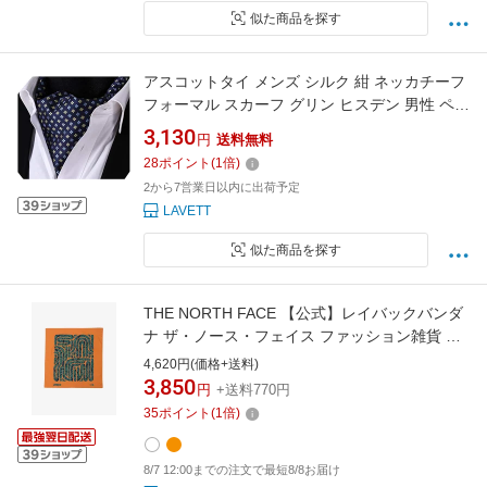
似た商品を探す
アスコットタイ メンズ シルク 紺 ネッカチーフ
フォーマル スカーフ グリン ヒスデン 男性 ペイ
ズリー 結婚式 送料無料
3,130
円
送料無料
28
ポイント
(
1
倍)
2から7営業日以内に出荷予定
LAVETT
似た商品を探す
THE NORTH FACE 【公式】レイバックバンダ
ナ ザ・ノース・フェイス ファッション雑貨 ス
カーフ・バンダナ ホワイト オレンジ
4,620円(価格+送料)
3,850
円
+送料770円
35
ポイント
(
1
倍)
8/7 12:00までの注文で最短8/8お届け