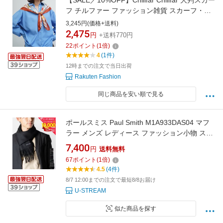
【SALE／10%OFF】Chillfar Chillfar 大判スカー
フ チルファー ファッション雑貨 スカーフ・バ
ンダナ
3,245円(価格+送料)
2,475
円
+送料770円
22
ポイント
(
1
倍)
4
(1件)
12時までの注文で当日出荷
Rakuten Fashion
同じ商品を安い順で見る
ポールスミス Paul Smith M1A933DAS04 マフ
ラー メンズ レディース ファッション小物 スト
ール ウール 180×25 おしゃれ 秋冬 防寒 シンプ
7,400
円
送料無料
ル ロゴ クリスマス プレゼント ギフト お祝い
67
ポイント
(
1
倍)
通学 通勤 全5色
4.5
(4件)
8/7 12:00までの注文で最短8/8お届け
U-STREAM
似た商品を探す