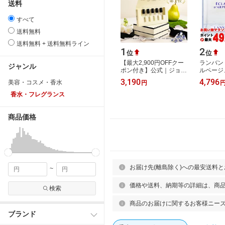
送料
すべて
送料無料
送料無料 + 送料無料ライン
1
2
位
位
【最大2,900円OFFクー
ランバン
ジャンル
ポン付き】公式｜ジョー
ルページュ
マローン ロンドン 香水
SP(オー
3,190
4,796
美容・コスメ・香水
円
コロン ディスカバリー
【香水】
コレクショ…
料】 (500
香水・フレグランス
商品価格
お届け先(離島除く)への最安送料
~
価格や送料、納期等の詳細は、商
検索
商品のお届けに関するお客様ニー
ブランド