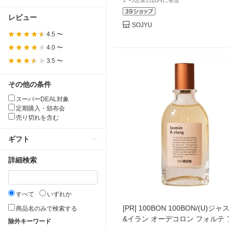
1〜3営業日以内に発送
レビュー
SOJYU
4.5 〜
4.0 〜
3.5 〜
その他の条件
スーパーDEAL対象
定期購入・頒布会
売り切れを含む
ギフト
詳細検索
すべて
いずれか
[PR]
100BON 100BON/(U)ジ
商品名のみで検索する
&イラン オーデコロン フォルテ 
除外キーワード