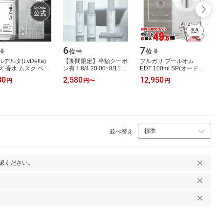
6
7
位
位
デルタ(LvDelta)
【期間限定】半額クーポ
ブルガリ プールオム
ズ 香水 ムスク ベル
ン有！8/4 20:00~8/11
EDT 100ml SP(オードト
ット オードパルフ
09:59まで！香水 ボディ
ワレ)【香水】【宅配便
80
2,580
12,950
円
円
〜
円
香水 EDP 50mL /
ミスト コロン フレグラ
送料無料】 (6002691)
ンスミスト …
並べ替え
認ください。