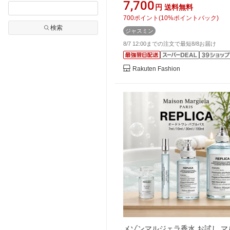
グランス 香水【送料無料】
7,700
円
送料無料
700
ポイント
(
10
%ポイントバック)
検索
ジャスミン
8/7 12:00までの注文で最短8/8お届け
Rakuten Fashion
メゾンマルジェラ香水 お試し マ