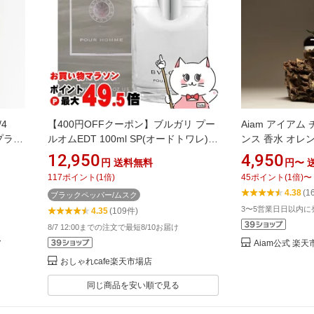
4
【400円OFFクーポン】ブルガリ プー
Aiam アイアム
】プライ
ルオムEDT 100ml SP(オードトワレ)
ンス 香水 オレ
(次回
【香水】【宅配便送料無料】
フト プレゼント
12,950
4,950
円
送料無料
円〜
ン
(6002691)
117
ポイント
(
1
倍)
45
ポイント
(
1
倍)
〜
ナ オ
4.38
(1
ブラックペッパー/ムスク
｜トム
3〜5営業日日以内に
4.35
(109件)
ードパ
8/7 12:00までの注文で最短8/10お届け
ア
Aiam公式 楽
おしゃれcafe楽天市場店
同じ商品を安い順で見る