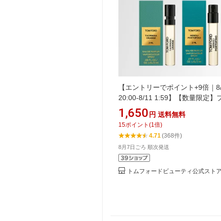
【エントリーでポイント+9倍｜8/
20:00-8/11 1:59】【数量限定
ベート ブレンド サンプルサイズ 
1,650
円
送料無料
対象製品ご購入に使えるクーポ
15
ポイント
(
1
倍)
1,500円分プレゼント) タオルミ
4.71
(368件)
レンジ ネロリ・ポルトフィーノ
8月7日ごろ 順次発送
フォード トム フォード 香水 オ
ルファム
トムフォードビューティ公式スト