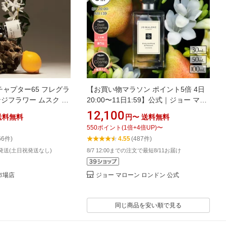
 チャプター65 フレグラ
【お買い物マラソン ポイント5倍 4日
ンジフラワー ムスク ギ
20:00〜11日1:59】公式｜ジョー マロ
ーン ロンドン イングリッシュ ペアー
12,100
送料無料
円〜
送料無料
＆ フリージア コロン 30mL 50mL
550
ポイント
(
1
倍+
4
倍UP)
〜
100mL ギフトボックス入り｜ジョーマ
66件)
4.55
(487件)
ローン 香水 フレグランス ギフト 送料
発送(土日祝発送なし)
8/7 12:00までの注文で最短8/11お届け
無料 アワード受賞 プレゼント 誕生日
天市場店
ジョー マローン ロンドン 公式
同じ商品を安い順で見る