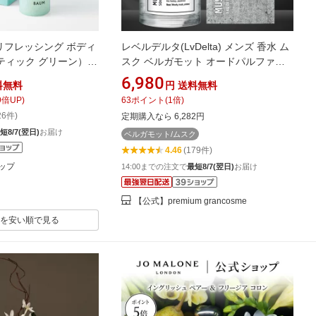
リフレッシング ボディ
レベルデルタ(LvDelta) メンズ 香水 ム
ティック グリーン）
スク ベルガモット オードパルファン
 リフレッシャー コロン
香水 EDP 50mL / 単品
6,980
料無料
円
送料無料
運び リフレッシュ 夏
9
倍UP)
63
ポイント
(
1
倍)
26件)
定期購入なら 6,282円
短8/7(翌日)
お届け
ベルガモット/ムスク
4.46
(179件)
ップ
14:00までの注文で
最短8/7(翌日)
お届け
【公式】premium grancosme
を安い順で見る