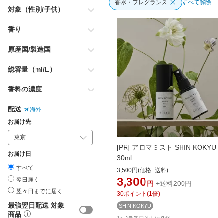
香水・フレグランス
すべて解除
対象（性別/子供）
香り
原産国/製造国
総容量（ml/L）
香料の濃度
配送
海外
お届け先
[PR]
アロマミスト SHIN KOKYU
お届け日
30ml
すべて
3,500円(価格+送料)
3,300
翌日届く
円
+送料200円
翌々日までに届く
30
ポイント
(
1
倍)
最強翌日配送 対象
SHIN KOKYU
商品