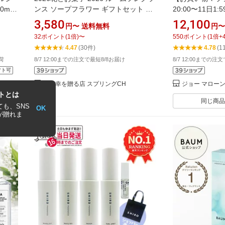
0ml
ンス ソープフラワー ギフトセット プ
20:00〜11日1
カ バ
レゼント ギフト フレグランス 誕生日
ーン ロンドン ウ
3,580
12,100
円〜
送料無料
円〜
ス マ
アロマディフューザー リードディフュ
ソルト コロン 30m
32
ポイント
(
1
倍)
〜
550
ポイント
(
1
倍+
マル
ーザー バラ ミニブーケ ギフトボック
フトボックス入
4.47
(30件)
4.78
(1
ブルバ
ス入り 母親 花とお菓子 祖母
水 フレグランス
荷
8/7 12:00までの注文で最短8/8お届け
8/7 12:00までの注
bble
ード受賞 プレゼ
フト可
誕生日
小確幸を贈る店 スプリングCH
ジョー マローン
トとは
同じ商品
も、SNS
OK
が贈れま