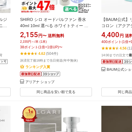
ルジ
SHIRO シロ オードパルファン 香水
【BAUM公式】
ニン
40ml 10ml 選べる ホワイトティー ホ
コロン（アクア
ンマルジ
ワイトリリー サボン アールグレイ フ
□ | バウム |
2,155
4,400
円〜
送料無料
円
送
イジー
レグランス ミニサイズ お試し 携帯用
アウトドア 持ち
2,155円～/本 (1本)
400
ポイント
(
1
倍+
香水
レディース メンズ ユニセックス ギフ
におい 香り
38
ポイント
(
1
倍+
1
倍UP)
〜
4.56
(1
デー
ト プレゼント 誕生日 ショッパー 正規
4.62
(504件)
荷
14:00までの注文で
最
ela
袋 送料無料
決済完了後16時まで当日発送(年中無休)
フト可
ランキング入賞
BAUM公式ショ
アリアナ ショップ
同じ商品を安い順で見る
同じ商品