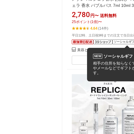
ェラ 香水 バブルバス 7ml 10ml 3
100ml メゾンマルジェラ レプリ
2,780
円〜
送料無料
ブルバス オードトワレ バブル バ
25
ポイント
(
1
倍)
〜
ルジェラ香水 バブルバス メゾン
4.64
(14件)
ジェラレプリカオードトワレバ
平日12時、土日祝9時までの注文で当日出
ス Maison Margiela REPLICA Bu
ソーシャルギ
Bath
美容とくらしの泉
ソーシャルギフ
NEW
同じ商品を安い順で見る
相手の住所を知らなくて
やメールなどでギフト
す。