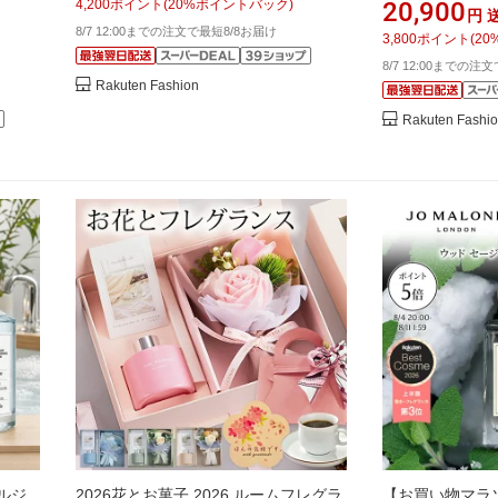
ンス 香水【送
4,200
ポイント
(
20
%ポイントバック)
20,900
円
8/7 12:00までの注文で最短8/8お届け
3,800
ポイント
(
20
8/7 12:00までの注
Rakuten Fashion
Rakuten Fashi
ルジ
2026花とお菓子 2026 ルームフレグラ
【お買い物マラソ