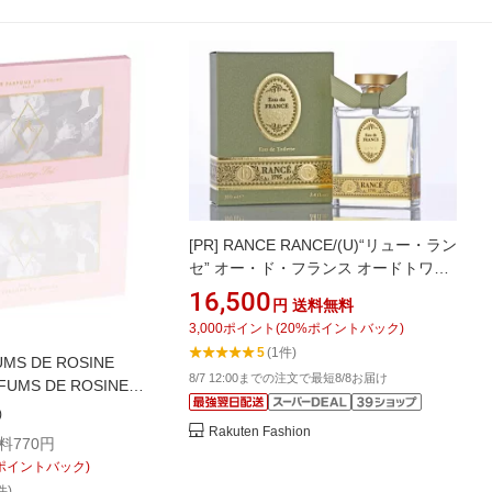
[PR]
RANCE RANCE/(U)“リュー・ラン
セ” オー・ド・フランス オードトワレ
フォルテ フレグランス 香水【送料無
16,500
円
送料無料
料】
3,000
ポイント
(
20
%ポイントバック)
5
(1件)
UMS DE ROSINE
8/7 12:00までの注文で最短8/8お届け
RFUMS DE ROSINE
スカバリーセット フォルテ
)
水
Rakuten Fashion
料770円
ポイントバック)
件)