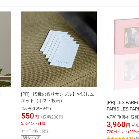
｜
[PR]
【5種の香りサンプル】お試しム
エット（ポスト投函）
[PR]
LES PARF
PARIS LES PA
750円(価格+送料)
550
PARIS/ディ
円
+送料200円
4,730円(価格+送料
フレグランス 香
3,960
5
ポイント
(
1
倍)
円
+送
3〜5日以内に発送
720
ポイント
(
20
%
4.25
(4