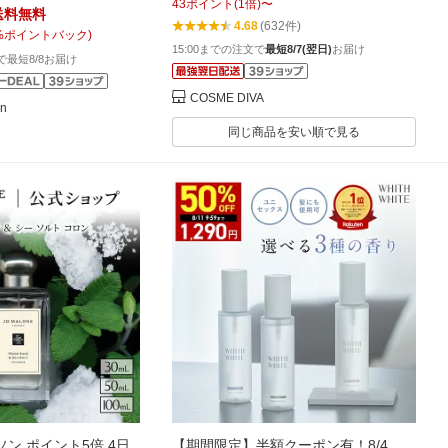
料無料】
43
ポイント
(
1
倍)
〜
ブなど各種 / メモリーボックス
送料無料
4.68
(632件)
2mlx10【宅配便送料無料】ギフト 誕
%ポイントバック)
15:00までの注文で
最短8/7(翌日)
お届け
生日 プレゼント 15時までの決済確認
文で最短8/8お届け
で即日発送！
COSME DIVA
on
同じ商品を安い順で見る
ン ポイント5倍 4日
【期間限定】半額クーポン有！8/4