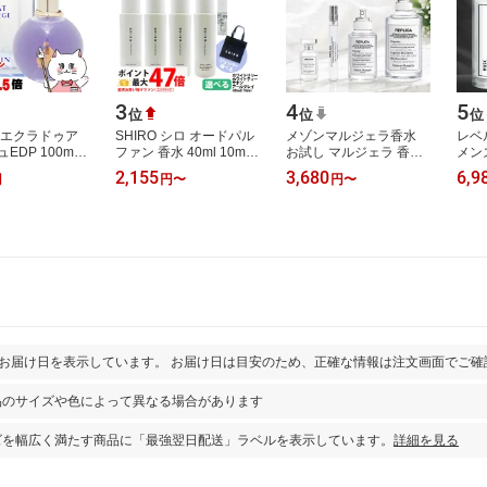
3
4
5
位
位
位
 エクラドゥア
SHIRO シロ オードパル
メゾンマルジェラ香水
レベル
EDP 100ml
ファン 香水 40ml 10ml
お試し マルジェラ 香水
メン
ドパルファム)
選べる ホワイトティー
レイジーサンデーモーニ
ガモ
2,155
3,680
6,9
円
円
〜
円
〜
【宅配便送料無
ホワイトリリー サボン
ング 7ml 10ml 30ml
ァン 
0553)
アールグレ…
100ml メゾン…
単品
とお届け日を表示しています。 お届け日は目安のため、正確な情報は注文画面でご確
品のサイズや色によって異なる場合があります
ズを幅広く満たす商品に「最強翌日配送」ラベルを表示しています。
詳細を見る