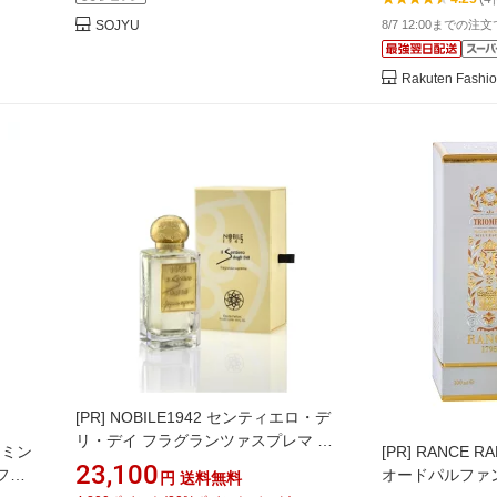
8/7 12:00までの注
SOJYU
Rakuten Fashi
[PR]
NOBILE1942 センティエロ・デ
リ・デイ フラグランツァスプレマ フ
ャスミン
[PR]
RANCE R
ォルテ フレグランス 香水【送料無
23,100
フレ
オードパルファン
円
送料無料
料】