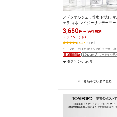
メゾンマルジェラ香水 お試し マ
ェラ 香水 レイジーサンデーモー
グ 7ml 10ml 30ml 100ml メゾ
3,680
円〜
送料無料
ェラ レプリカ オードトワレ レ
33
ポイント
(
1
倍)
〜
サンデー モーニング マルジェラ
4.47
(374件)
メゾン マルジェラ レイジーサン
平日12時、土日祝9時までの注文で当日出
サンデーモーニング Maison Margi
ソーシャルギ
REPLICA
美容とくらしの泉
同じ商品を安い順で見る