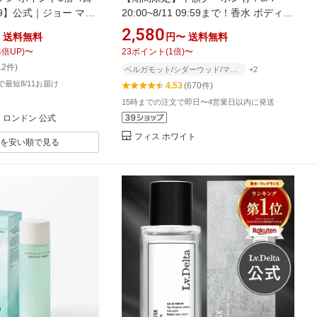
:59】公式｜ジョー マロ
20:00~8/11 09:59まで！香水 ボディミ
ッド セージ ＆ シー
スト コロン フレグランスミスト ボデ
2,580
送料無料
円〜
送料無料
L 50mL 100mL ギ
ィスプレー ヘアミストフィス ホワイ
4
倍UP)
〜
23
ポイント
(
1
倍)
〜
り｜ジョーマローン 香
ト 日本製 100mlWHITH WHITE
12件)
ベルガモット/シダーウッド/マグノリア
+2
 ギフト 送料無料 アワ
文で最短8/11お届け
4.53
(670件)
ント 贈り物 おすすめ
15時までの注文で即日〜4営業日以内に発送
 ロンドン 公式
フィス ホワイト
を安い順で見る