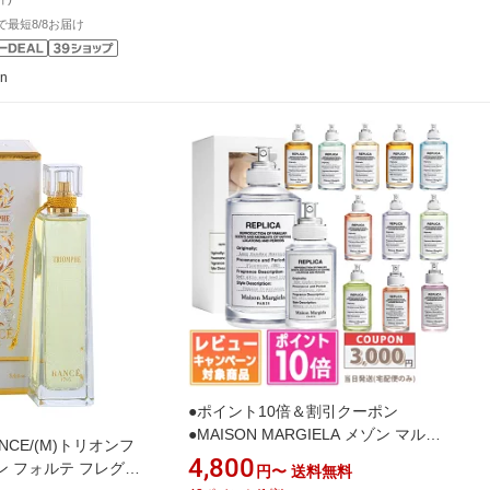
文で最短8/8お届け
on
●ポイント10倍＆割引クーポン
●MAISON MARGIELA メゾン マルジ
ANCE/(M)トリオンフ
ェラ レプリカ EDT 30ml / 100ml レイ
4,800
 フォルテ フレグラ
円〜
送料無料
ジーサンデーモーニング、ジャズクラ